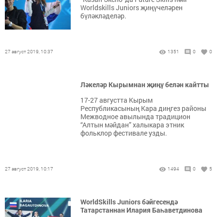
Worldskills Juniors җиңүчеләрен
бүләкләделәр.
27 август 2019, 10:37
1351
0
0
Ләкеләр Кырымнан җиңү белән кайтты
17-27 августта Кырым
Республикасының Кара диңгез районы
Межводное авылында традицион
“Алтын мәйдан” халыкара этник
фольклор фестивале узды.
27 август 2019, 10:17
1494
0
5
WorldSkills Juniors бәйгесендә
Татарстаннан Илария Баһаветдинова