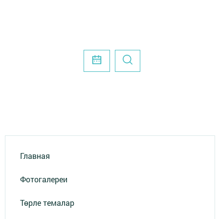
Главная
Фотогалереи
Төрле темалар