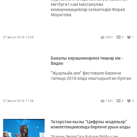
матбугат һәм массакүләм
коммуникацияләр хезмәткәре Фирая
Моратова.
27 август 2019, 12:05
2001
0
1
Бакалы керәшеннәренә тиңнәр юк -
Видео
"Җырлыйк әле" фестивале беренче
тапкыр 2018 елда оештырылган булган
27 август 2019, 11:26
1401
0
2
Татарстан кызы “Цифрлы модельер”
компетенциясендә беренче урын алды
“Казан Экспо”да Future Skills һәм