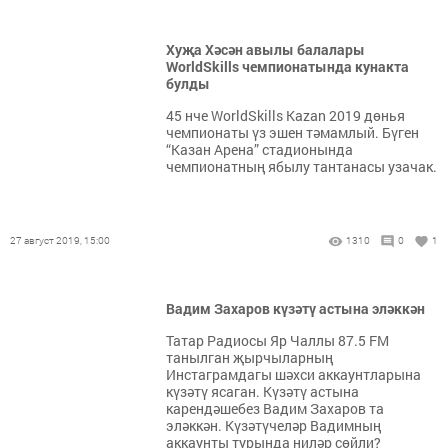
Хуҗа Хәсән авылы балалары
WorldSkills чемпионатында кунакта
булды
45 нче WorldSkills Kazan 2019 дөнья
чемпионаты үз эшен тәмамлый. Бүген
“Казан Арена” стадионында
чемпионатның ябылу тантанасы узачак.
27 август 2019, 15:00
1310
0
1
Вадим Захаров күзәтү астына эләккән
Татар Радиосы Яр Чаллы 87.5 FM
танылган җырчыларның
Инстаграмдагы шәхси аккаунтларына
күзәтү ясаган. Күзәтү астына
карендәшебез Вадим Захаров та
эләккән. Күзәтүчеләр Вадимның
аккаунты турында ниләр сөйли?