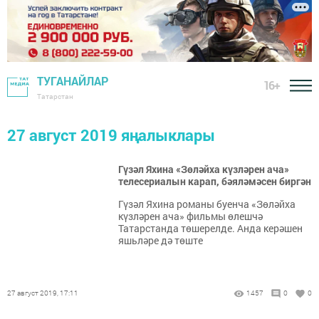
ТУГАНАЙЛАР
16+
Татарстан
27 август 2019 яңалыклары
Гүзәл Яхина «Зөләйха күзләрен ача»
телесериалын карап, бәяләмәсен биргән
Гүзәл Яхина романы буенча «Зөләйха
күзләрен ача» фильмы өлешчә
Татарстанда төшерелде. Анда керәшен
яшьләре дә төште
27 август 2019, 17:11
1457
0
0