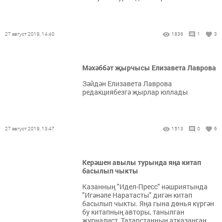
27 август 2019, 14:40
1836
1
3
Мәхәббәт җырчысы Елизавета Лаврова
Зәйдән Елизавета Лаврова
редакциябезгә җырлар юллады
27 август 2019, 13:47
1513
0
6
Керәшен авылы турында яңа китап
басылып чыкты
Казанның "Идел-Пресс" нәшриятында
"Игәнәле Наратасты" дигән китап
басылып чыкты. Яңа гына дөнья күргән
бу китапның авторы, танылган
журналист, Татарстанның атказанган