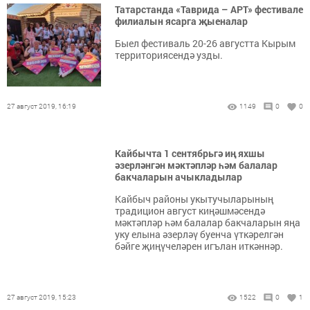
Татарстанда «Таврида – АРТ» фестивале
филиалын ясарга җыеналар
Быел фестиваль 20-26 августта Кырым
территориясендә узды.
27 август 2019, 16:19
1149
0
0
Кайбычта 1 сентябрьгә иң яхшы
әзерләнгән мәктәпләр һәм балалар
бакчаларын ачыкладылар
Кайбыч районы укытучыларының
традицион август киңәшмәсендә
мәктәпләр һәм балалар бакчаларын яңа
уку елына әзерләү буенча үткәрелгән
бәйге җиңүчеләрен игълан иткәннәр.
27 август 2019, 15:23
1522
0
1