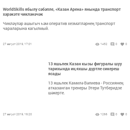
WorldSkills ябылу сәбәпле, «Казан Арена» янында транспорт
хәрәкәте чикләнәчәк
Чикләүләр ашыгыч һәм оператив хезмәтләрнең транспорт
чараларына кагылмый.
27 август 2019, 17:01
1452
0
0
13 яшьлек Казан кызы фигуралы шуу
тарихында иң яхшы дүртле сикереш
ясады
13 яшьлек Камилә Вәлиева - Россиянең
атказанган тренеры Этери Тутберидзе
шәкерте.
27 август 2019, 16:20
1266
0
0