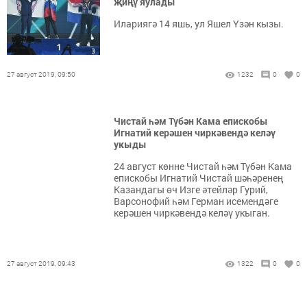
җиңү яулады
Илариягә 14 яшь, ул Яшел Үзән кызы.
27 август 2019, 09:50
1232
0
0
Чистай һәм Түбән Кама епискобы
Игнатий керәшен чиркәвендә келәү
укыды
24 август көнне Чистай һәм Түбән Кама
епискобы Игнатий Чистай шәһәренең
Казандагы өч Изге әтейләр Гурий,
Варсонофий һәм Герман исемендәге
керәшен чиркәвендә келәү укыган.
27 август 2019, 09:43
1322
0
0