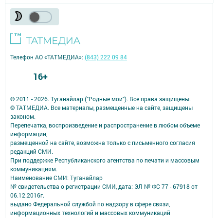
Телефон АО «ТАТМЕДИА»:
(843) 222 09 84
16+
© 2011 - 2026. Туганайлар ("Родные мои"). Все права защищены.
© ТАТМЕДИА. Все материалы, размещенные на сайте, защищены
законом.
Перепечатка, воспроизведение и распространение в любом объеме
информации,
размещенной на сайте, возможна только с письменного согласия
редакций СМИ.
При поддержке Республиканского агентства по печати и массовым
коммуникациям.
Наименование СМИ: Туганайлар
№ свидетельства о регистрации СМИ, дата: ЭЛ № ФС 77 - 67918 от
06.12.2016г.
выдано Федеральной службой по надзору в сфере связи,
информационных технологий и массовых коммуникаций