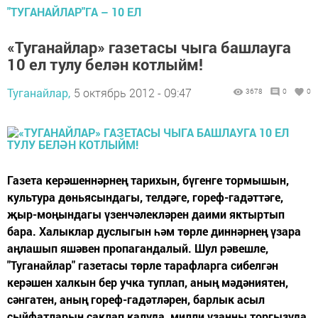
"ТУГАНАЙЛАР"ГА – 10 ЕЛ
«Туганайлар» газетасы чыга башлауга
10 ел тулу белән котлыйм!
Туганайлар,
5 октябрь 2012 - 09:47
3678
0
0
Газета керәшеннәрнең тарихын, бүгенге тормышын,
культура дөньясындагы, телдәге, гореф-гадәттәге,
җыр-моңындагы үзенчәлекләрен даими яктыртып
бара. Халыклар дуслыгын һәм төрле диннәрнең үзара
аңлашып яшәвен пропагандалый. Шул рәвешле,
"Туганайлар" газетасы төрле тарафларга сибелгән
керәшен халкын бер учка туплап, аның мәдәниятен,
сәнгатен, аның гореф-гадәтләрен, барлык асыл
сыйфатларын саклап калуда, милли үзаңны торгызуда