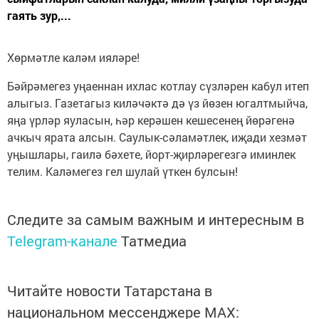
гаять зур,...
Хөрмәтле каләм ияләре!
Бәйрәмегез уңаеннан ихлас котлау сүзләрен кабул итеп
алыгыз. Газетагыз киләчәктә дә үз йөзен югалтмыйча,
яңа үрләр яуласын, һәр керәшен кешесенең йөрәгенә
ачкыч ярата алсын. Саулык-сәламәтлек, иҗади хезмәт
уңышлары, гаилә бәхете, йорт-җирләрегезгә иминлек
телим. Каләмегез гел шулай үткен булсын!
Следите за самым важным и интересным в
Telegram-канале
Татмедиа
Читайте новости Татарстана в
национальном мессенджере MАХ: