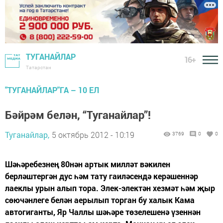
ТУГАНАЙЛАР
16+
Татарстан
"ТУГАНАЙЛАР"ГА – 10 ЕЛ
Бәйрәм белән, “Туганайлар”!
Туганайлар,
5 октябрь 2012 - 10:19
3769
0
0
Шәһәребезнең 80нән артык милләт вәкилен
берләштергән дус һәм тату гаиләсендә керәшеннәр
лаеклы урын алып тора. Элек-электән хезмәт һәм җыр
сөючәнлеге белән аерылып торган бу халык Кама
автогиганты, Яр Чаллы шәһәре төзелешенә үзеннән