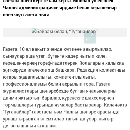
лаеклы өлеш кертте һәм кертә. Моннан ун ел элек
Чаллы администрациясе ярдәме белән керәшеннәр
өчен яңа газета чыга...
Газета, 10 ел вакыт эчендә күп кенә авырлыклар,
сынаулар аша үтеп, бүгенгә кадәр чыгып килә,
керәшеннәрнең гореф-гадәтләрен, йолаларын халыкка
җиткерүдә игелекле эш башкара. Редакция коллективы
югары җаваплылыгы, компетентлылыгы,
профессионализмы белән аерылып тора. Газета
журналистлары шәһәребездә булган яңалыкларны
даими яктыртып баралар, күренекле шәхесләрнең
тормышлары турында язмалар бастыралар. Киләчәктә
"Туганайлар" газетасы һәм Чаллы шәһәре арасында
урнаштырылган элемтәләр тагын да үсәр, ныгыр
дигән ышанычта калам.