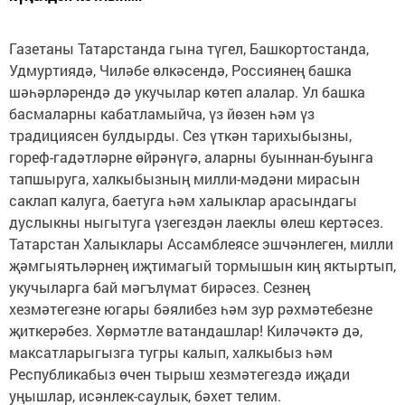
Газетаны Татарстанда гына түгел, Башкортостанда,
Удмуртиядә, Чиләбе өлкәсендә, Россиянең башка
шәһәрләрендә дә укучылар көтеп алалар. Ул башка
басмаларны кабатламыйча, үз йөзен һәм үз
традициясен булдырды. Сез үткән тарихыбызны,
гореф-гадәтләрне өйрәнүгә, аларны буыннан-буынга
тапшыруга, халкыбызның милли-мәдәни мирасын
саклап калуга, баетуга һәм халыклар арасындагы
дуслыкны ныгытуга үзегездән лаеклы өлеш кертәсез.
Татарстан Халыклары Ассамблеясе эшчәнлеген, милли
җәмгыятьләрнең иҗтимагый тормышын киң яктыртып,
укучыларга бай мәгълүмат бирәсез. Сезнең
хезмәтегезне югары бәялибез һәм зур рәхмәтебезне
җиткерәбез. Хөрмәтле ватандашлар! Киләчәктә дә,
максатларыгызга тугры калып, халкыбыз һәм
Республикабыз өчен тырыш хезмәтегездә иҗади
уңышлар, исәнлек-саулык, бәхет телим.