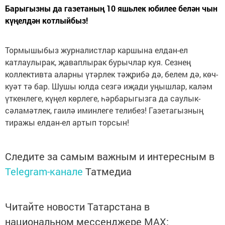
Барыгызны да газетаның 10 яшьлек юбилее белән чын
күңелдән котлыйбыз!
Тормышыбыз журналистлар каршына елдан-ел
катлаулырак, җаваплырак бурычлар куя. Сезнең
коллективта аларны үтәрлек тәҗрибә дә, белем дә, көч-
куәт тә бар. Шушы юлда сезгә иҗади уңышлар, каләм
үткенлеге, күңел көрлеге, һәрбарыгызга да саулык-
сәламәтлек, гаилә иминлеге телибез! Газетагызның
тиражы елдан-ел артып торсын!
Следите за самым важным и интересным в
Telegram-канале
Татмедиа
Читайте новости Татарстана в
национальном мессенджере MАХ: