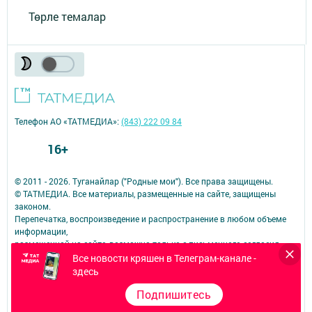
Төрле темалар
Телефон АО «ТАТМЕДИА»:
(843) 222 09 84
16+
© 2011 - 2026. Туганайлар ("Родные мои"). Все права защищены.
© ТАТМЕДИА. Все материалы, размещенные на сайте, защищены
законом.
Перепечатка, воспроизведение и распространение в любом объеме
информации,
размещенной на сайте, возможна только с письменного согласия
редакций СМИ.
Все новости кряшен в Телеграм-канале -
При поддержке Республиканского агентства по печати и массовым
здесь
коммуникациям.
Подпишитесь
Наименование СМИ: Туганайлар
№ свидетельства о регистрации СМИ, дата: ЭЛ № ФС 77 - 67918 от