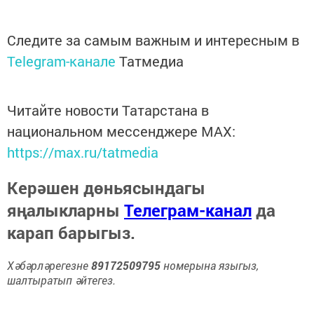
Следите за самым важным и интересным в
Telegram-канале
Татмедиа
Читайте новости Татарстана в
национальном мессенджере MАХ:
https://max.ru/tatmedia
Керәшен дөньясындагы
яңалыкларны
Телеграм-канал
да
карап барыгыз.
Хәбәрләрегезне
89172509795
номерына языгыз,
шалтыратып әйтегез.