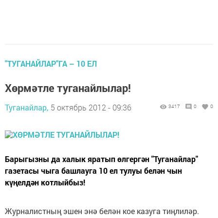
"ТУГАНАЙЛАР"ГА – 10 ЕЛ
Хөрмәтле туганайлылар!
Туганайлар,
5 октябрь 2012 - 09:36
3417
0
0
Барыгызны да халык яратып өлгергән "Туганайлар"
газетасы чыга башлауга 10 ел тулуы белән чын
күңелдән котлыйбыз!
Журналистның эшен энә белән кое казуга тиңлиләр.