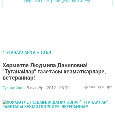
Перейти на страницу новости
"ТУГАНАЙЛАР"ГА – 10 ЕЛ
Хөрмәтле Людмила Даниловна!
“Туганайлар” газетасы хезмәткәрләре,
ветераннар!
Туганайлар,
5 октябрь 2012 - 08:31
3478
0
0