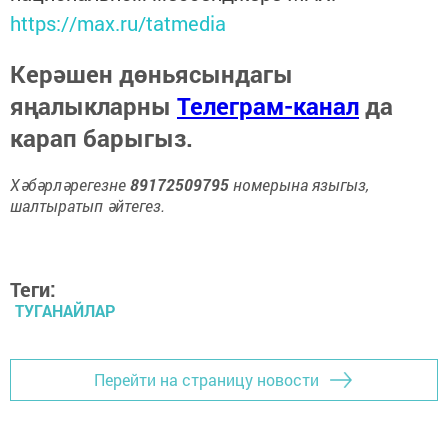
https://max.ru/tatmedia
Керәшен дөньясындагы
яңалыкларны
Телеграм-канал
да
карап барыгыз.
Хәбәрләрегезне
89172509795
номерына языгыз,
шалтыратып әйтегез.
Теги:
ТУГАНАЙЛАР
Перейти на страницу новости