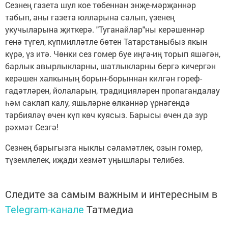
Сезнең газета шул кое төбеннән энҗе-мәрҗәннәр
табып, аны газета юлларына салып, үзенең
укучыларына җиткерә. "Туганайлар"ны керәшеннәр
генә түгел, күпмилләтле бөтен Татарстаныбыз якын
күрә, үз итә. Чөнки сез гомер буе иңгә-иң торып яшәгән,
барлык авырлыкларны, шатлыкларны бергә кичергән
керәшен халкының борын-борыннан килгән гореф-
гадәтләрен, йолаларын, традицияләрен пропагандалау
һәм саклап калу, яшьләрне өлкәннәр үрнәгендә
тәрбияләү өчен күп көч куясыз. Барысы өчен дә зур
рәхмәт Сезгә!
Сезнең барыгызга ныклы сәламәтлек, озын гомер,
түземлелек, иҗади хезмәт уңышлары телибез.
Следите за самым важным и интересным в
Telegram-канале
Татмедиа