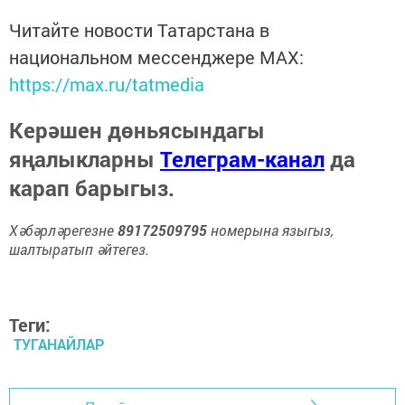
Читайте новости Татарстана в
национальном мессенджере MАХ:
https://max.ru/tatmedia
Керәшен дөньясындагы
яңалыкларны
Телеграм-канал
да
карап барыгыз.
Хәбәрләрегезне
89172509795
номерына языгыз,
шалтыратып әйтегез.
Теги:
ТУГАНАЙЛАР