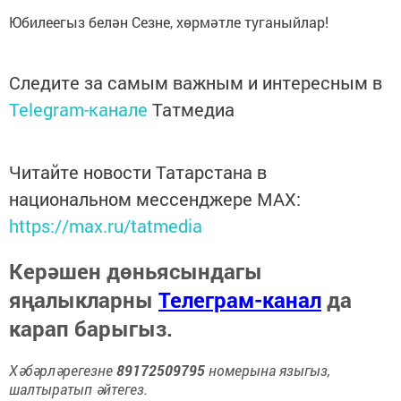
Юбилеегыз белән Сезне, хөрмәтле туганыйлар!
Следите за самым важным и интересным в
Telegram-канале
Татмедиа
Читайте новости Татарстана в
национальном мессенджере MАХ:
https://max.ru/tatmedia
Керәшен дөньясындагы
яңалыкларны
Телеграм-канал
да
карап барыгыз.
Хәбәрләрегезне
89172509795
номерына языгыз,
шалтыратып әйтегез.