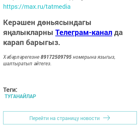
https://max.ru/tatmedia
Керәшен дөньясындагы
яңалыкларны
Телеграм-канал
да
карап барыгыз.
Хәбәрләрегезне
89172509795
номерына языгыз,
шалтыратып әйтегез.
Теги:
ТУГАНАЙЛАР
Перейти на страницу новости