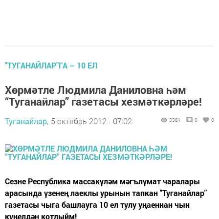
"ТУГАНАЙЛАР"ГА – 10 ЕЛ
Хөрмәтле Людмила Даниловна һәм
“Туганайлар” газетасы хезмәткәрләре!
Туганайлар,
5 октябрь 2012 - 07:02
3381
0
0
Сезне Республика массакүләм мәгълүмат чаралары
арасында үзенең лаеклы урынын тапкан "Туганайлар"
газетасы чыга башлауга 10 ел тулу уңаеннан чын
күңелдән котлыйм!