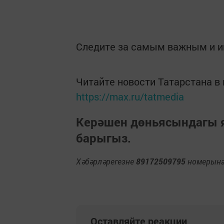
Следите за самым важным и 
Читайте новости Татарстана 
https://max.ru/tatmedia
Керәшен дөньясындагы
барыгыз.
Хәбәрләрегезне
89172509795
номерына 
Оставляйте реакции