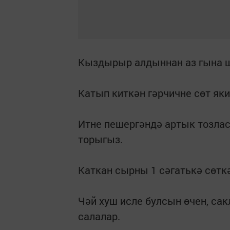
Кыздырыр алдыннан аз гына ш
Катып киткән гәрчичне сөт яки
Итне пешергәндә артык тозла
торыгыз.
Каткан сырны 1 сәгатькә сөтк
Чәй хуш исле булсын өчен, са
салалар.