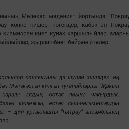
онының Мәләкәс мәдәният йортында "Покра
рау көнне кишер, чөгендер, кабактан Покра
р киемнәрен киеп кунак каршылыйлар, аларн
сыйлыйлар, җырлап-биеп бәйрәм итәләр.
фольклор коллективы да шулай эшләдек: иң
үбән Мәләкәстән килгән туганайларны "Җакын
н каршы алдык, өстәл янына чакырдык.
елән килмәгән, өстәл сый-нигьмәтләрдән
, – дип уртаклашты "Питрау" ансамбльнең
ова.