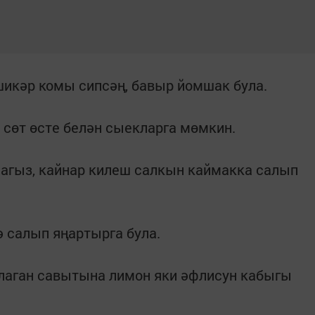
икәр комы сипсәң, бавыр йомшак була.
 сөт өсте белән сыекларга мөмкин.
сагыз, кайнар килеш салкын каймакка салып
ә салып яңартырга була.
клаган савытына лимон яки әфлисун кабыгы