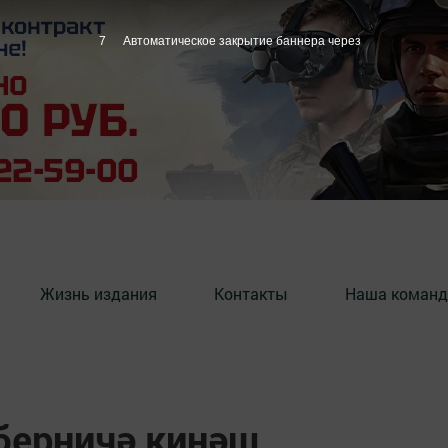
6
Автоматическое закрытие баннера через
Жизнь издания
Контакты
Наша команд
берничә киңәш