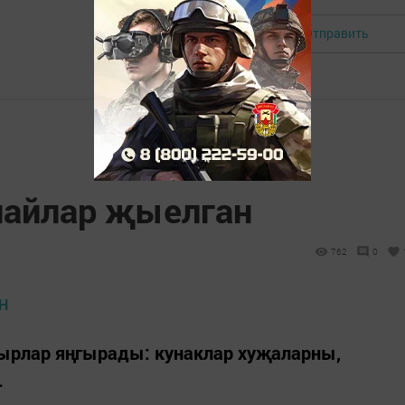
Отправить
Авторизоваться
найлар җыелган
762
0
ырлар яңгырады: кунаклар хуҗаларны,
.