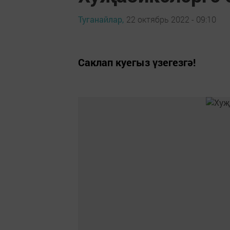
Туганайлар,
22 октябрь 2022 - 09:10
Саклап куегыз үзегезгә!