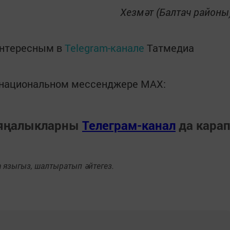
Хезмәт (Балтач районы
интересным в
Telegram-канале
Татмедиа
в национальном мессенджере MАХ:
 яңалыкларны
Телеграм-канал
да кара
языгыз, шалтыратып әйтегез.