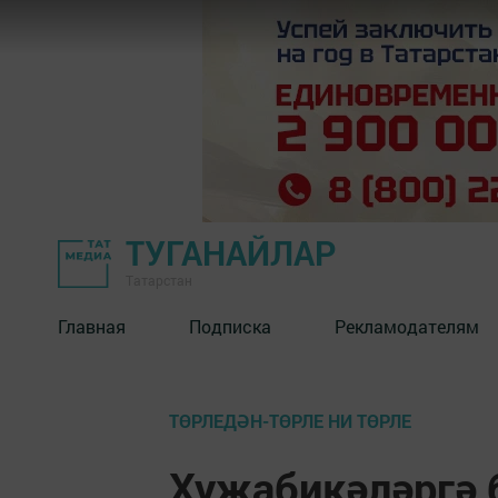
ТУГАНАЙЛАР
Татарстан
Главная
Подписка
Рекламодателям
ТӨРЛЕДӘН-ТӨРЛЕ НИ ТӨРЛЕ
Хуҗабикәләргә 