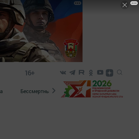
16+
а
Бессмертный полк. Кряшены