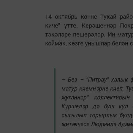
14 октябрь көнне Тукай рай
киче" үтте. Керәшеннәр Пок
тәкәләре пешерәләр. Иң мату
коймак, көзге уңышлар белән 
– Без – "Питрау" халык 
матур киемнәрне киеп, Т
җуганнар" коллективы
Күршеләр дә буш кул б
сыгылып торырлык булды
җитәкчесе Людмила Адам