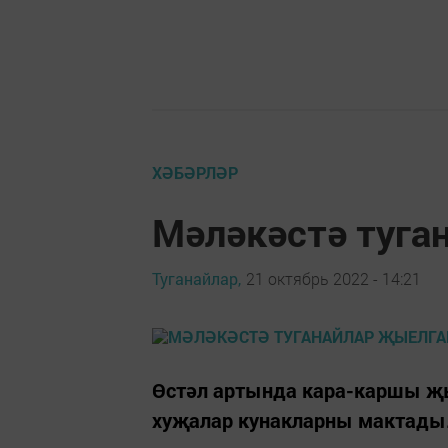
ХӘБӘРЛӘР
Мәләкәстә туга
Туганайлар,
21 октябрь 2022 - 14:21
Өстәл артында кара-каршы җ
хуҗалар кунакларны мактады