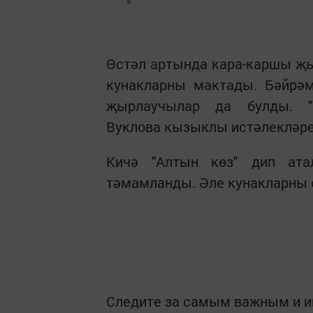
Өстәл артында кара-каршы җы
кунакларны мактады. Бәйрәм
җырлаучылар да булды. "
Вуклова кызыклы истәлекләре
Кичә "Алтын көз" дип ата
тәмамланды. Әле кунакларны 
Следите за самым важным и 