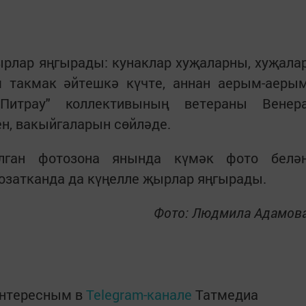
рлар яңгырады: кунаклар хуҗаларны, хуҗала
 такмак әйтешкә күчте, аннан аерым-аеры
Питрау" коллективының ветераны Венер
н, вакыйгаларын сөйләде.
лган фотозона янында күмәк фото белә
озатканда да күңелле җырлар яңгырады.
Фото: Людмила Адамов
интересным в
Telegram-канале
Татмедиа