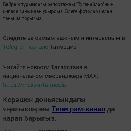
Бәйрәм турындагы репортажны "Туганайлар"ның
киләсе саныннан укырсыз. Әлегә фотолар белән
таныша торыгыз.
Следите за самым важным и интересным в
Telegram-канале
Татмедиа
Читайте новости Татарстана в
национальном мессенджере MАХ:
https://max.ru/tatmedia
Керәшен дөньясындагы
яңалыкларны
Телеграм-канал
да
карап барыгыз.