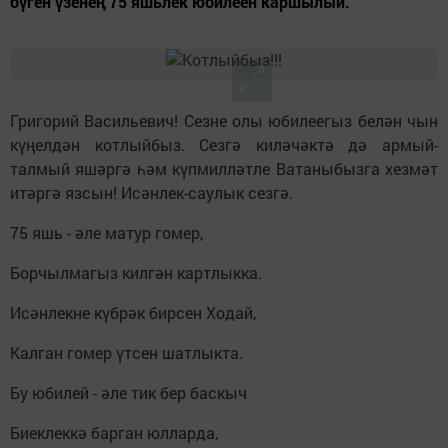
бүген үзенең 75 яшьлек юбилеен каршылый.
Григорий Васильевич! Сезне олы юбилеегыз белән чын
күңелдән котлыйбыз. Сезгә киләчәктә дә армый-
талмый яшәргә һәм күпмилләтле Ватаныбызга хезмәт
итәргә язсын! Исәнлек-саулык сезгә.
75 яшь - әле матур гомер,
Борчылмагыз килгән картлыкка.
Исәнлекне күбрәк бирсен Ходай,
Калган гомер үтсен шатлыкта.
Бу юбилей - әле тик бер баскыч
Биеклеккә барган юлларда,