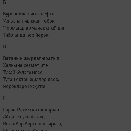
Б
Буровойлар ягы, нефть
Ургылып чыккан төбәк.
"Тормышлар чәчәк ата!" дип
Тибә анда һәр йөрәк.
В
Ватанын җырлап-яратып
Халкына хезмәт итә
Тукай бүләге иясе.
Туган яктан җилләр иссә,
Йөрәкләренә җитә!
Г
Гәрәй Рәхим китапларын
Әйдәгез укыйк әле,
Игътибар биреп шигырьгә,
Матур утырыйк әле.