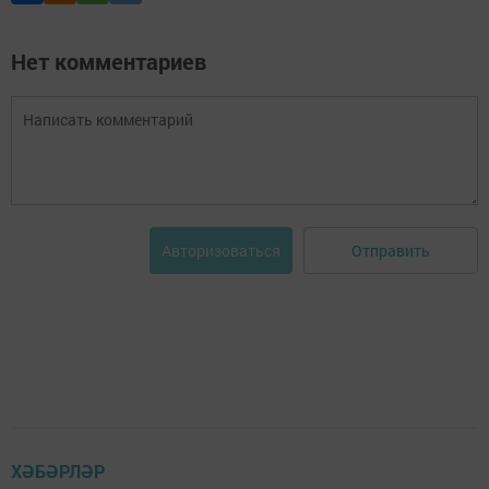
Нет комментариев
Отправить
Авторизоваться
ХӘБӘРЛӘР