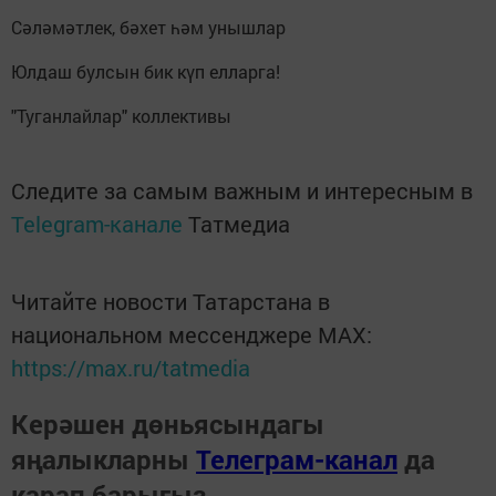
Сәләмәтлек, бәхет һәм унышлар
Юлдаш булсын бик күп елларга!
"Туганлайлар" коллективы
Следите за самым важным и интересным в
Telegram-канале
Татмедиа
Читайте новости Татарстана в
национальном мессенджере MАХ:
https://max.ru/tatmedia
Керәшен дөньясындагы
яңалыкларны
Телеграм-канал
да
карап барыгыз.