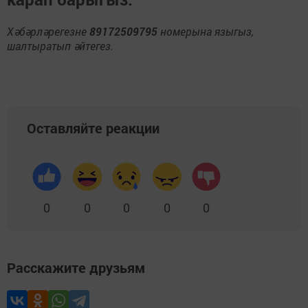
Хәбәрләрегезне
89172509795
номерына языгыз,
шалтыратып әйтегез.
Оставляйте реакции
0
0
0
0
0
Расскажите друзьям