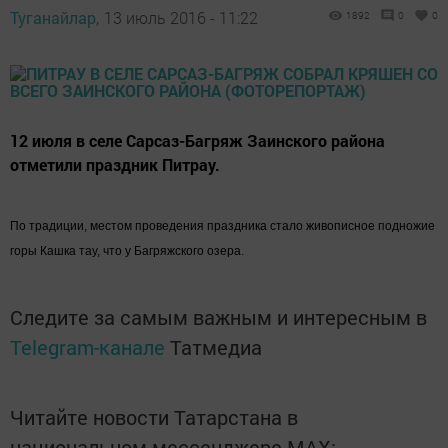
Туганайлар,
13 июль 2016 - 11:22
1892
0
0
12 июля в селе Сарсаз-Багряж Заинского района
отметили праздник Питрау.
По традиции, местом проведения праздника стало живописное подножие
горы
Кашка
тау
, что у Багряжского озера.
Следите за самым важным и интересным в
Telegram-канале
Татмедиа
Читайте новости Татарстана в
национальном мессенджере MАХ: