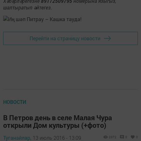
Хәбәрләрегезне
89172509795
номерына языгыз,
шалтыратып әйтегез.
Перейти на страницу новости
НОВОСТИ
В Петров день в селе Малая Чура
открыли Дом культуры (+фото)
Туганайлар,
13 июль 2016 - 13:09
2372
0
0