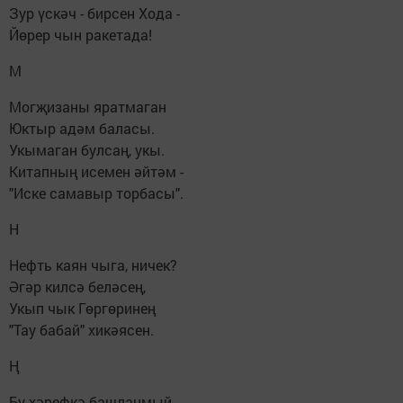
Зур үскәч - бирсен Хода -
Йөрер чын ракетада!
М
Могҗизаны яратмаган
Юктыр адәм баласы.
Укымаган булсаң, укы.
Китапның исемен әйтәм -
"Иске самавыр торбасы".
Н
Нефть каян чыга, ничек?
Әгәр килсә беләсең,
Укып чык Гөргөринең
"Тау бабай" хикәясен.
Ң
Бу хәрефкә башланмый