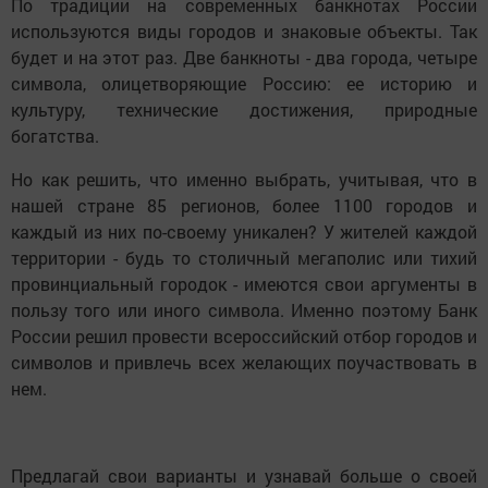
По традиции на современных банкнотах России
используются виды городов и знаковые объекты. Так
будет и на этот раз. Две банкноты - два города, четыре
символа, олицетворяющие Россию: ее историю и
культуру, технические достижения, природные
богатства.
Но как решить, что именно выбрать, учитывая, что в
нашей стране 85 регионов, более 1100 городов и
каждый из них по-своему уникален? У жителей каждой
территории - будь то столичный мегаполис или тихий
провинциальный городок - имеются свои аргументы в
пользу того или иного символа. Именно поэтому Банк
России решил провести всероссийский отбор городов и
символов и привлечь всех желающих поучаствовать в
нем.
Предлагай свои варианты и узнавай больше о своей