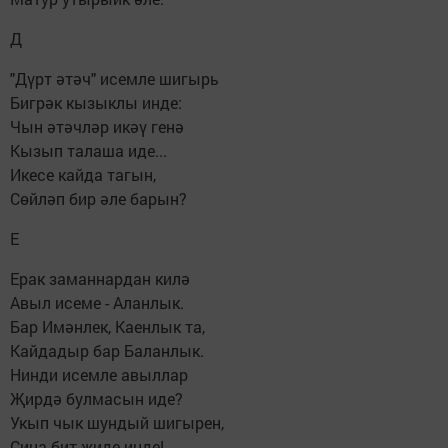
Д
"Дүрт әтәч" исемле шигырь
Бигрәк кызыклы инде:
Чын әтәчләр икәү генә
Кызып талаша иде...
Икесе кайда тагын,
Сөйләп бир әле барын?
Е
Ерак заманнардан килә
Авыл исеме - Аланлык.
Бар Имәнлек, Каенлык та,
Кайдадыр бар Баланлык.
Нинди исемле авыллар
Җирдә булмасын иде?
Укып чык шундый шигырен,
Сиңа бит җиде инде!