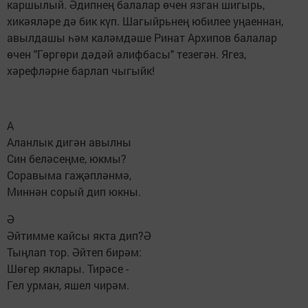
каршылый. Әдипнең балалар өчен язган шигырь,
хикәяләре дә бик күп. Шагыйрьнең юбилее уңаеннан,
авылдашы һәм каләмдәше Ринат Архипов балалар
өчен "Гөргөри дәдәй әлифбасы" тезегән. Ягез,
хәрефләрне барлап чыгыйк!
А
Аланлык дигән авылны
Син беләсеңме, юкмы?
Соравыма гаҗәпләнмә,
Миннән сорый дип юкны.
Ә
Әйтимме кайсы якта дип?Ә
Тыңлап тор. Әйтеп бирәм:
Шөгер яклары. Тирәсе -
Гел урман, яшел чирәм.