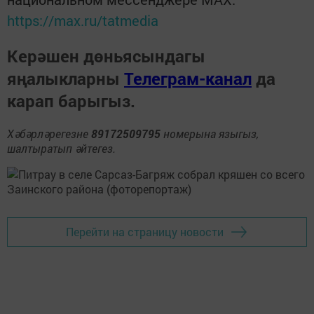
https://max.ru/tatmedia
Керәшен дөньясындагы
яңалыкларны
Телеграм-канал
да
карап барыгыз.
Хәбәрләрегезне
89172509795
номерына языгыз,
шалтыратып әйтегез.
Перейти на страницу новости