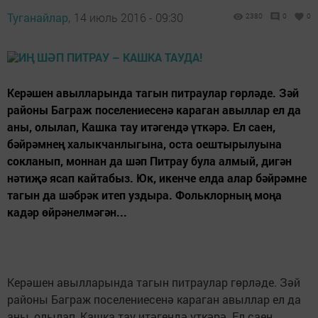
Туганайлар,
14 июль 2016 - 09:30
2380
0
0
Керәшен авылларында тагын питраулар гөрләде. Зәй
районы Баграж поселениесенә караган авыллар ел да
аны, олылап, Кашка тау итәгендә үткәрә. Ел саен,
бәйрәмнең халыкчанлыгына, оста оештырылуына
сокланып, моннан да шәп Питрау була алмый, дигән
нәтиҗә ясап кайтабыз. Юк, икенче елда алар бәйрәмне
тагын да шәбрәк итеп уздыра. Фольклорның моңа
кадәр өйрәнелмәгән...
Керәшен авылларында тагын питраулар гөрләде. Зәй
районы Баграж поселениесенә караган авыллар ел да
аны, олылап, Кашка тау итәгендә үткәрә. Ел саен,