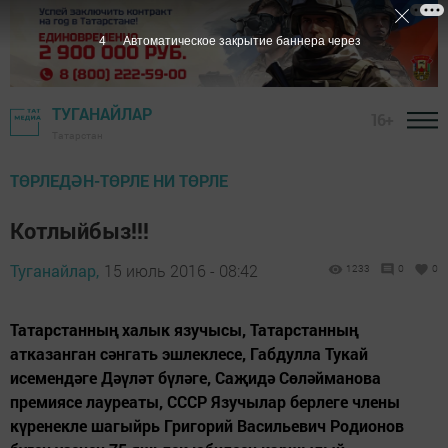
3
Автоматическое закрытие баннера через
ТУГАНАЙЛАР
16+
Татарстан
ТӨРЛЕДӘН-ТӨРЛЕ НИ ТӨРЛЕ
Котлыйбыз!!!
Туганайлар,
15 июль 2016 - 08:42
1233
0
0
Татарстанның халык язучысы, Татарстанның
атказанган сәнгать эшлеклесе, Габдулла Тукай
исемендәге Дәүләт бүләге, Саҗидә Сөләйманова
премиясе лауреаты, СССР Язучылар берлеге члены
күренекле шагыйрь Григорий Васильевич Родионов