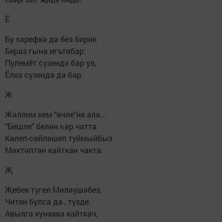
Ё
Бу хәрефкә дә без бирик
Бераз гына игътибар:
Пулемёт сүзендә бар ул,
Ёлка сүзендә дә бар.
Ж
Жәллим кем "өчле"не ала...
"Бишле" белән һәр чатта
Көлеп-сөйләшеп туймыйбыз
Мәктәптән кайткан чакта.
Җ
Җебек түгел Миләүшәбез,
Читен булса да , түзде.
Авылга кунакка кайткач,