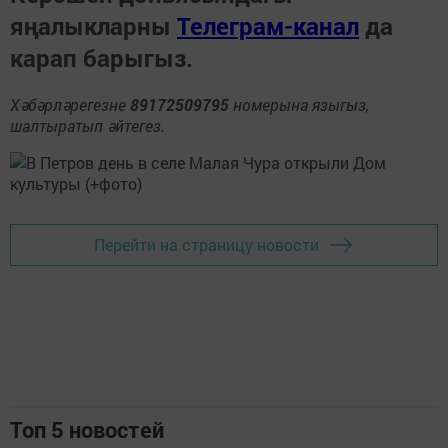
яңалыкларны
Телеграм-канал
да
карап барыгыз.
Хәбәрләрегезне
89172509795
номерына языгыз,
шалтыратып әйтегез.
Перейти на страницу новости
Топ 5 новостей