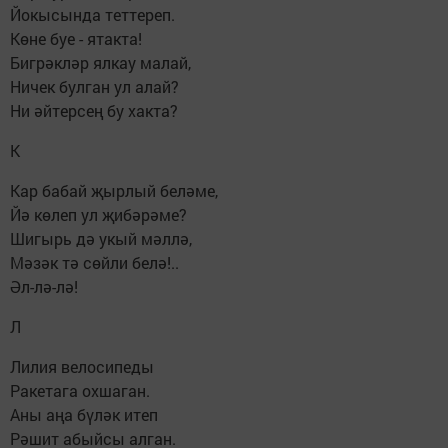
Йокысында теттереп.
Көне буе - ятакта!
Бигрәкләр ялкау малай,
Ничек булган ул алай?
Ни әйтерсең бу хакта?
К
Кар бабай җырлый беләме,
Йә көлеп ул җибәрәме?
Шигырь дә укый мәллә,
Мәзәк тә сөйли белә!..
Әл-лә-лә!
Л
Лилия велосипеды
Ракетага охшаган.
Аны аңа бүләк итеп
Рәшит абыйсы алган.