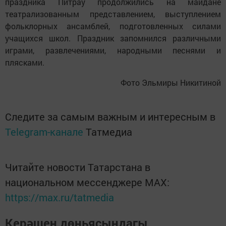
праздника Питрау продолжились на майдане
театрализованным представлением, выступлением
фольклорных ансамблей, подготовленных силами
учащихся школ. Праздник запомнился различными
играми, развлечениями, народными песнями и
плясками.
Фото Эльмиры Никитиной
Следите за самым важным и интересным в
Telegram-канале
Татмедиа
Читайте новости Татарстана в
национальном мессенджере MАХ:
https://max.ru/tatmedia
Керәшен дөньясындагы