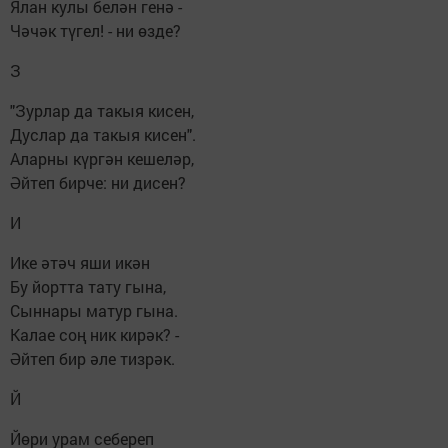
Ялан кулы белән генә -
Чәчәк түгел! - ни өзде?
З
"Зурлар да такыя кисен,
Дуслар да такыя кисен".
Аларны күргән кешеләр,
Әйтеп бирче: ни дисен?
И
Ике әтәч яши икән
Бу йортта тату гына,
Сыннары матур гына.
Калае соң ник кирәк? -
Әйтеп бир әле тизрәк.
Й
Йөри урам себереп