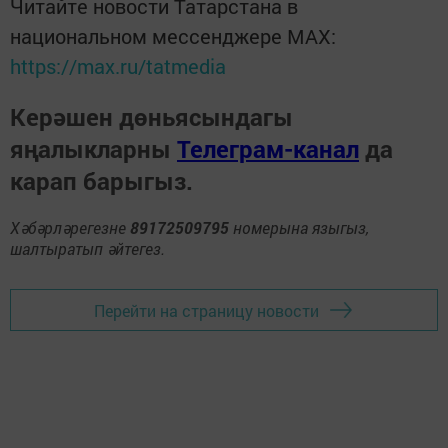
Читайте новости Татарстана в
национальном мессенджере MАХ:
https://max.ru/tatmedia
Керәшен дөньясындагы
яңалыкларны
Телеграм-канал
да
карап барыгыз.
Хәбәрләрегезне
89172509795
номерына языгыз,
шалтыратып әйтегез.
Перейти на страницу новости