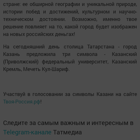
стране: ее обширной географии и уникальной природе,
истории побед и достижений, культурном и научно-
техническом достоянии. Возможно, именно твое
решение повлияет на то, какой город будет изображен
на новых российских деньгах!
На сегодняшний день столица Татарстана - город
Казань предложила три символа - Казанский
(Приволжский) федеральный университет, Казанский
Кремль, Мечеть Кул-Шариф.
Участвуй в голосовании за символы Казани на сайте
Твоя-Россия.рф
!
Следите за самым важным и интересным в
Telegram-канале
Татмедиа