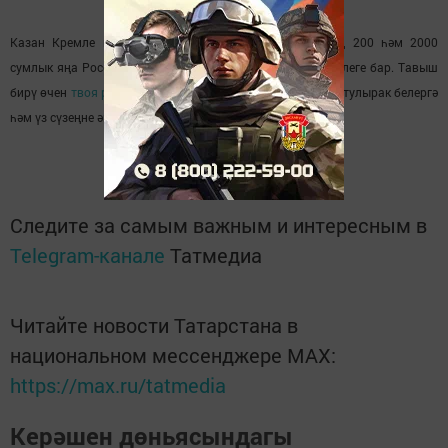
Казан Кремле һәм Кол-Шәриф мәчете күренешләренең 200 һәм 2000
сумлык яңа Россия Банкы банкнотларына куелу мөмкинлеге бар. Тавыш
бирү өчен
твоя россия.рф.
сайтына кереп, бәйге турында тулырак белергә
һәм үз сүзеңне әйтергә мөмкин.
Следите за самым важным и интересным в
Telegram-канале
Татмедиа
Читайте новости Татарстана в
национальном мессенджере MАХ:
https://max.ru/tatmedia
Керәшен дөньясындагы