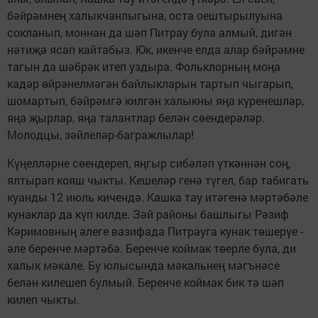
бәйрәмнең халыкчанлыгына, оста оештырылуына
сокланып, моннан да шәп Питрау була алмый, дигән
нәтиҗә ясап кайтабыз. Юк, икенче елда алар бәйрәмне
тагын да шәбрәк итеп уздыра. Фольклорның моңа
кадәр өйрәнелмәгән байлыкларын тартып чыгарып,
шомартып, бәйрәмгә килгән халыкны яңа күренешләр,
яңа җырлар, яңа талантлар белән сөендерәләр.
Молодцы, зәйлеләр-багражлылар!
Күңелләрне сөендереп, яңгыр сибәләп үткәннән соң,
ялтырап кояш чыкты. Кешеләр генә түгел, бар табигать
куанды 12 июль кичендә. Кашка тау итәгенә мәртәбәле
кунаклар да күп килде. Зәй районы башлыгы Рәзиф
Кәримовның әлеге вазифада Питрауга кунак төшерүе -
әле беренче мәртәбә. Беренче коймак төерле була, ди
халык мәкале. Бу юлысында мәкальнең мәгънәсе
белән килешеп булмый. Беренче коймак бик тә шәп
килеп чыкты.