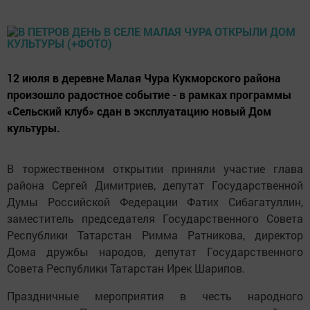
12 июля в деревне Малая Чура Кукморского района
произошло радостное событие - в рамках программы
«Сельский клуб» сдан в эксплуатацию новый Дом
культуры.
В торжественном открытии приняли участие глава
района Сергей Димитриев, депутат Государственной
Думы Российской Федерации Фатих Сибагатуллин,
заместитель председателя Государственного Совета
Республики Татарстан Римма Ратникова, директор
Дома дружбы народов, депутат Государственного
Совета Республики Татарстан Ирек Шарипов.
Праздничные мероприятия в честь народного