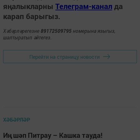
яңалыкларны
Телеграм-канал
да
карап барыгыз.
Хәбәрләрегезне
89172509795
номерына языгыз,
шалтыратып әйтегез.
Перейти на страницу новости
ХӘБӘРЛӘР
Иң шәп Питрау – Кашка тауда!