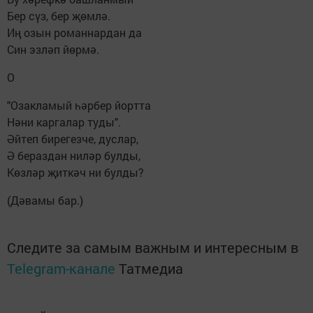
Бер сүз, бер җөмлә.
Иң озын романнардан да
Син эзләп йөрмә.
О
"Озакламый һәрбер йортта
Нәни каргалар туды".
Әйтеп бирегезче, дуслар,
Ә бераздан ниләр булды,
Көзләр җиткәч ни булды?
(Дәвамы бар.)
Следите за самым важным и интересным в
Telegram-канале
Татмедиа