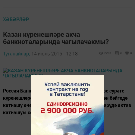
ХӘБӘРЛӘР
Казан күренешләре акча
банкноталарында чагылачакмы?
Туганайлар,
14 июль 2016 - 12:18
2281
0
0
Россия Банкы банкнотларында Казан шәһәре сурәте
күренешләре төшерелү буенча игълан ителгән бәйгедә
катнашу өчен татарстанлыларның тавыш бирүдә актив
катнашуы сорала.