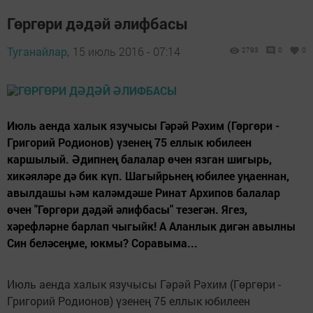
Гөргөри дәдәй әлифбасы
Туганайлар,
15 июль 2016 - 07:14
2793
0
0
Июль аенда халык язучысы Гәрәй Рәхим (Гөргөри -
Григорий Родионов) үзенең 75 еллык юбилеен
каршылый. Әдипнең балалар өчен язган шигырь,
хикәяләре дә бик күп. Шагыйрьнең юбилее уңаеннан,
авылдашы һәм каләмдәше Ринат Архипов балалар
өчен "Гөргөри дәдәй әлифбасы" тезегән. Ягез,
хәрефләрне барлап чыгыйк! А Аланлык дигән авылны
Син беләсеңме, юкмы? Соравыма...
Июль аенда халык язучысы Гәрәй Рәхим (Гөргөри -
Григорий Родионов) үзенең 75 еллык юбилеен