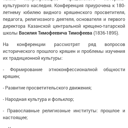
культурного наследия. Конференция приурочена к 180-
летнему юбилею видного кряшенского просветителя,
педагога, религиозного деятеля, основателя и первого
директора Казанской центральной крещено-татарской
школы
Василия Тимофеевича Тимофеева
(1836-1895).
На конференции рассмотрят ряд вопросов
исторического прошлого кряшен и проблемы изучения
их традиционной культуры:
- Формирование этноконфессионалной общности
кряшен;
- Развитие просветительского движения;
- Народная культура и фольклор;
- Православные религиозные институты: прошлое и
настоящее;