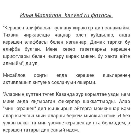
Илья Михайлов. kazved.ru фотосы.
"Керәшен әлифбасын куллану кирәктер дип санамыйм.
Тихвин чиркәвендә чаңнар элеп куйдылар, анда
керәшен әлифбасы белән язганнар. Димәк тарихи бу
әлифба булган. Менә хәзер газетларны керәшен
шрифтлары белән чыгару кирәк микән, бу хакта әйтә
алмыйм", ди ул.
Михайлов соңгы елда керәшен яшьләренең
активлашып китүенә соклануын яшерми.
"Аларның күптән түгел Казанда зур корылтае узды һәм
мине анда яңгыраган фикерләр шаккаттырды. Алар
"мин керәшен" дип кычкырып әйтергә мөмкиннәр һәм
алар кыенсынмый, аларны беркем мыскыл итми. Ә без
үскән вакытта мин үземне керәшен дип тә белмәдем, ә
керәшен татары дип саный идем.