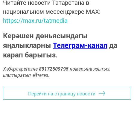
Читайте новости Татарстана в
национальном мессенджере MАХ:
https://max.ru/tatmedia
Керәшен дөньясындагы
яңалыкларны
Телеграм-канал
да
карап барыгыз.
Хәбәрләрегезне
89172509795
номерына языгыз,
шалтыратып әйтегез.
Перейти на страницу новости