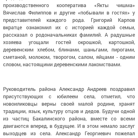
производственного кооператива «Якты чишма»
Вячислав Филиппов и другие «побывали в гостях» у
представителей каждого рода. Григорий Карпов
вкратце ознакомил их с историей каждой семьи,
рассказал о родоначальниках фамилий. А радушные
хозяева угощали гостей окрошкой, картошкой,
деревенским хлебом, блинами, шаньгами, пирогами,
сметаной, молоком, творогом, салом, яйцами - одним
словом, настоящими деревенскими лакомствами.
Руководитель района Александр Андреев поздравил
присутствующих с юбилеем села, отметил, что
новоиликовцы верны своей малой родине, хранят
традиции, язык, культуру отцов и дедов. Будучи одной
из частиц Бакалинского района, вместе со всеми
двигаются вперед, в будущее. И в этом немало заслуг
выходцев из села. Александр Георгиевич пожелал