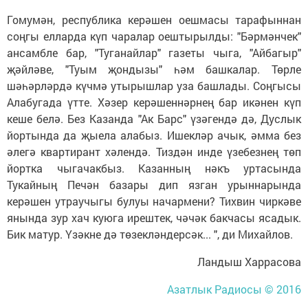
Гомумән, республика керәшен оешмасы тарафыннан
соңгы елларда күп чаралар оештырылды: "Бәрмәнчек"
ансамбле бар, "Туганайлар" газеты чыга, "Айбагыр"
җәйләве, "Туым җондызы" һәм башкалар. Төрле
шәһәрләрдә күчмә утырышлар уза башлады. Соңгысы
Алабугада үтте. Хәзер керәшеннәрнең бар икәнен күп
кеше белә. Без Казанда "Ак Барс" үзәгендә дә, Дуслык
йортында да җыела алабыз. Ишекләр ачык, әмма без
әлегә квартирант хәлендә. Тиздән инде үзебезнең төп
йортка чыгачакбыз. Казанның нәкъ уртасында
Тукайның Печән базары дип язган урыннарында
керәшен утраучыгы булуы начармени? Тихвин чиркәве
янында зур хач куюга ирештек, чәчәк бакчасы ясадык.
Бик матур. Үзәкне дә төзекләндерсәк... ", ди Михайлов.
Ландыш Харрасова
Азатлык Радиосы © 2016