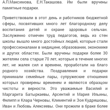
А.П.Максимова, Е.Н.Такашова. Им были вручены
памятные подарки.
Приветствовали в этот день и работников бюджетной
сферы, посвятивших много лет благородному делу
воспитания детей и охране здоровья сельчан.
Заслуженно отмечен труд педагогов, ведь из стен
школы вышло много достойных людей, которые стали
профессионалами в медицине, образовании, экономике
и других областях. Были вручены подарки более 30
жителям села старше 70 лет, которые в течение многих
лет, не жалея сил и времени, проработали на благо
родного хозяйства. Поздравления и подарки
принимали семейные пары, супружеские отношения
которых проверены временем и являются образцом
чистоты и верности. Это уважаемые Василий и
Маргарита Батыркаевы, Арсентий и Мария Ильины,
Филипп и Клара Черновы, Климентий и Зоя Кудряшовы,
Иван и Любовь Алексеевы. Они прожили в браке более