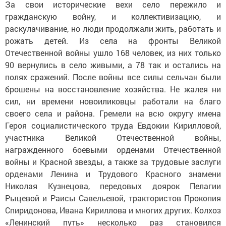
За свои исторические вехи село пережило и
гражданскую войну, и коллективизацию, и
раскулачивание, но люди продолжали жить, работать и
рожать детей. Из села на фронты Великой
Отечественной войны ушло 168 человек, из них только
90 вернулись в село живыми, а 78 так и остались на
полях сражений. После войны все силы сельчан были
брошены на восстановление хозяйства. Не жалея ни
сил, ни времени новоиликовцы работали на благо
своего села и района. Гремели на всю округу имена
Героя социалистического труда Евдокии Кирилловой,
участника Великой Отечественной войны,
награжденного боевыми орденами Отечественной
войны и Красной звезды, а также за трудовые заслуги
орденами Ленина и Трудового Красного знамени
Николая Кузнецова, передовых доярок Пелагии
Рыцевой и Раисы Савельевой, трактористов Прокопия
Спиридонова, Ивана Кириллова и многих других. Колхоз
«Ленинский путь» несколько раз становился