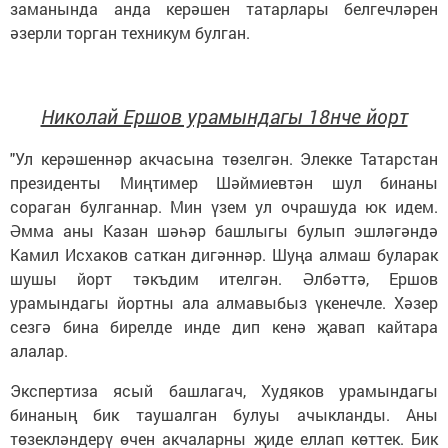
заманында анда керәшен татарлары белгечләрен
әзерли торган техникум булган.
Николай Ершов урамындагы 18нче йорт
"Ул керәшеннәр акчасына төзелгән. Элекке Татарстан
президенты Миңтимер Шәймиевтән шул бинаны
сораган булганнар. Мин үзем ул очрашуда юк идем.
Әмма аны Казан шәһәр башлыгы булып эшләгәндә
Камил Исхаков саткан дигәннәр. Шуңа алмаш буларак
шушы йорт тәкъдим ителгән. Әлбәттә, Ершов
урамындагы йортны ала алмавыбыз үкенечле. Хәзер
сезгә бина бирелде инде дип кенә җавап кайтара
алалар.
Экспертиза ясый башлагач, Худяков урамындагы
бинаның бик таушалган булуы ачыкланды. Аны
төзекләндерү өчен акчаларны җиде еллап көттек. Бик