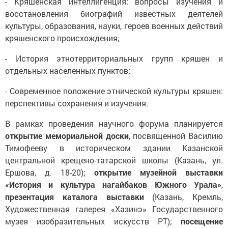
- Кряшенская интеллигенция: вопросы изучения и
восстановления биографий известных деятелей
культуры, образования, науки, героев военных действий
кряшенского происхождения;
- История этнотерриториальных групп кряшен и
отдельных населенных пунктов;
- Современное положение этнической культуры кряшен:
перспективы сохранения и изучения.
В рамках проведения научного форума планируется
открытие мемориальной доски
, посвященной Василию
Тимофееву в историческом здании Казанской
центральной крещено-татарской школы (Казань, ул.
Ершова, д. 18-20);
открытие музейной выставки
«История и культура нагайбаков Южного Урала»
,
презентация каталога выставки
(Казань, Кремль,
Художественная галерея «Хазинэ» Государственного
музея изобразительных искусств РТ);
посещение