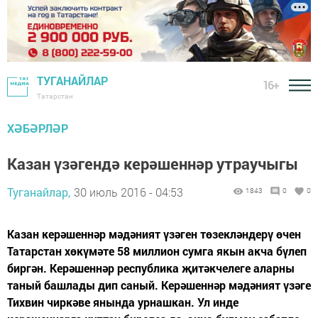
ТУГАНАЙЛАР
16+
Татарстан
ХӘБӘРЛӘР
Казан үзәгендә керәшеннәр утраучыгы
Туганайлар,
30 июль 2016 - 04:53
1843
0
0
Казан керәшеннәр мәдәният үзәген төзекләндерү өчен
Татарстан хөкүмәте 58 миллион сумга якын акча бүлеп
биргән. Керәшеннәр республика җитәкчелеге аларны
таный башлады дип саный. Керәшеннәр мәдәният үзәге
Тихвин чиркәве янында урнашкан. Ул инде