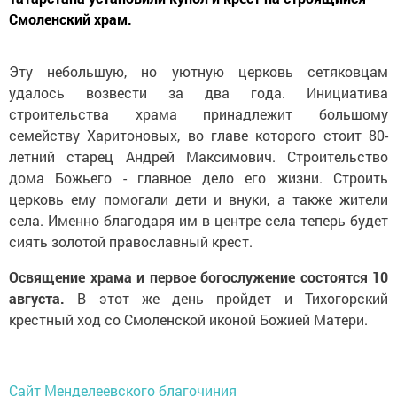
Смоленский храм.
Эту небольшую, но уютную церковь сетяковцам
удалось возвести за два года. Инициатива
строительства храма принадлежит большому
семейству Харитоновых, во главе которого стоит 80-
летний старец Андрей Максимович. Строительство
дома Божьего - главное дело его жизни. Строить
церковь ему помогали дети и внуки, а также жители
села. Именно благодаря им в центре села теперь будет
сиять золотой православный крест.
Освящение храма и первое богослужение состоятся 10
августа.
В этот же день пройдет и Тихогорский
крестный ход со Смоленской иконой Божией Матери.
Сайт Менделеевского благочиния