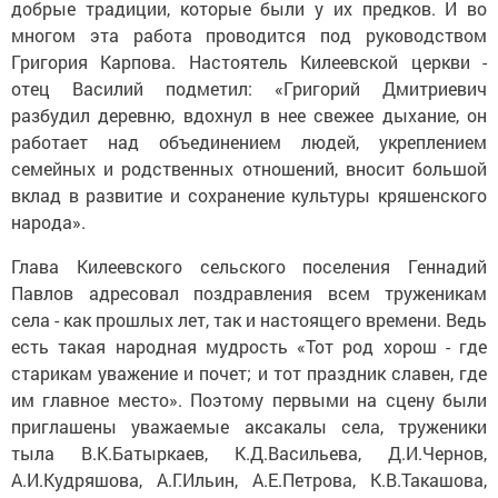
добрые традиции, которые были у их предков. И во
многом эта работа проводится под руководством
Григория Карпова. Настоятель Килеевской церкви -
отец Василий подметил: «Григорий Дмитриевич
разбудил деревню, вдохнул в нее свежее дыхание, он
работает над объединением людей, укреплением
семейных и родственных отношений, вносит большой
вклад в развитие и сохранение культуры кряшенского
народа».
Глава Килеевского сельского поселения Геннадий
Павлов адресовал поздравления всем труженикам
села - как прошлых лет, так и настоящего времени. Ведь
есть такая народная мудрость «Тот род хорош - где
старикам уважение и почет; и тот праздник славен, где
им главное место». Поэтому первыми на сцену были
приглашены уважаемые аксакалы села, труженики
тыла В.К.Батыркаев, К.Д.Васильева, Д.И.Чернов,
А.И.Кудряшова, А.Г.Ильин, А.Е.Петрова, К.В.Такашова,