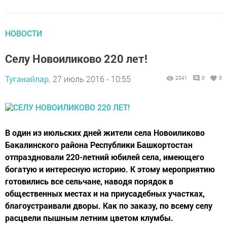
НОВОСТИ
Селу Новоиликово 220 лет!
Туганайлар,
27 июль 2016 - 10:55
2041
0
0
В один из июльских дней жители села Новоиликово
Бакалинского района Республики Башкортостан
отпраздновали 220-летний юбилей села, имеющего
богатую и интересную историю. К этому мероприятию
готовились все сельчане, наводя порядок в
общественных местах и на приусадебных участках,
благоустраивали дворы. Как по заказу, по всему селу
расцвели пышным летним цветом клумбы.