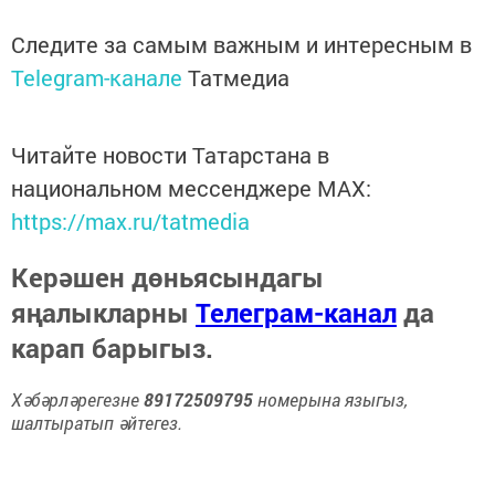
Следите за самым важным и интересным в
Telegram-канале
Татмедиа
Читайте новости Татарстана в
национальном мессенджере MАХ:
https://max.ru/tatmedia
Керәшен дөньясындагы
яңалыкларны
Телеграм-канал
да
карап барыгыз.
Хәбәрләрегезне
89172509795
номерына языгыз,
шалтыратып әйтегез.