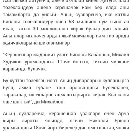
Азатлыкка әйтүенчә, әлеге акчалар килеп җитүгә, алар
төзекләндерү эшенә керешәчәк һәм бер елда аны
тәмамларга да уйлый. Аның сүзләренчә, ике катлы
бинаны төзекләндерү өчен 58 миллион сум гына аз
икән, тагын 30 миллионлап кирәк булыр дип саный.
Аны алар иганәчеләрдән җыймакчылар һәм тиз арада
җыячакларына шикләнмиләр
"Керәшеннәр мәдәният үзәге бинасы Казанның Михаил
Худяков урамындагы 11нче йортта, Тихвин чиркәве
каршында булачак.
Бу күптән төзелгән йорт. Аның диварларын кулланырга
була, әмма түбәсе, таш арасындагы бүлекләрен,
тәрәзәләр, ишекләрне алмаштырырга кирәк. Кыскасы
эше шактый", ди Михайлов.
Аның сүзләренчә, керәшеннәр үзәкләре өчен Арча
кыры зираты янында, ягъни Николай Ершов
урамындагы 18нче йорт бирелер дип өметләнгән, чөнки