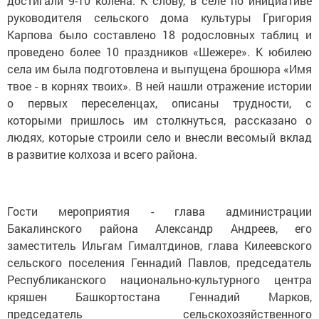
достигали 9-10 колена. К слову, в селе по инициативе
руководителя сельского дома культуры Григория
Карпова было составлено 18 родословных таблиц и
проведено более 10 праздников «Шежере». К юбилею
села им была подготовлена и выпущена брошюра «Имя
твое - в корнях твоих». В ней нашли отражение истории
о первых переселенцах, описаны трудности, с
которыми пришлось им столкнуться, рассказано о
людях, которые строили село и внесли весомый вклад
в развитие колхоза и всего района.
Гости мероприятия - глава администрации
Бакалинского района Александр Андреев, его
заместитель Ильгам Гималтдинов, глава Килеевского
сельского поселения Геннадий Павлов, председатель
Республиканского национально-культурного центра
кряшен Башкортостана Геннадий Марков,
председатель сельскохозяйственного