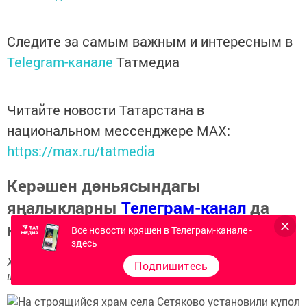
Следите за самым важным и интересным в
Telegram-канале
Татмедиа
Читайте новости Татарстана в
национальном мессенджере MАХ:
https://max.ru/tatmedia
Керәшен дөньясындагы
яңалыкларны
Телеграм-канал
да
карап барыгыз.
Все новости кряшен в Телеграм-канале -
здесь
Хәбәрләрегезне
89172509795
номерына языгыз,
Подпишитесь
шалтыратып әйтегез.