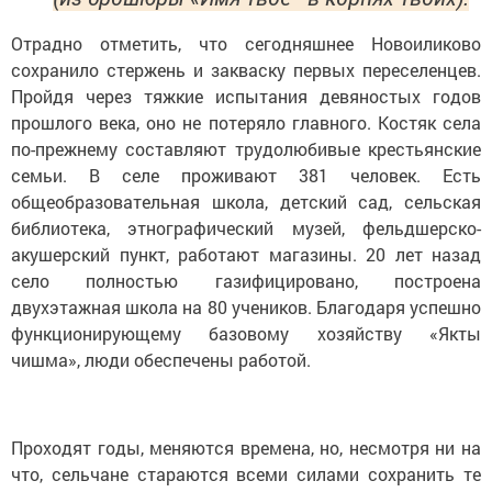
Отрадно отметить, что сегодняшнее Новоиликово
сохранило стержень и закваску первых переселенцев.
Пройдя через тяжкие испытания девяностых годов
прошлого века, оно не потеряло главного. Костяк села
по-прежнему составляют трудолюбивые крестьянские
семьи. В селе проживают 381 человек. Есть
общеобразовательная школа, детский сад, сельская
библиотека, этнографический музей, фельдшерско-
акушерский пункт, работают магазины. 20 лет назад
село полностью газифицировано, построена
двухэтажная школа на 80 учеников. Благодаря успешно
функционирующему базовому хозяйству «Якты
чишма», люди обеспечены работой.
Проходят годы, меняются времена, но, несмотря ни на
что, сельчане стараются всеми силами сохранить те