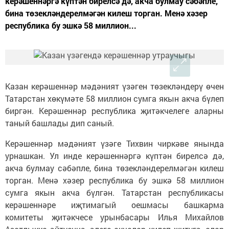
керәшеннәргә күптән бирелсә дә, акча булмау сәбәпле,
бина төзекләндерелмәгән килеш торган. Менә хәзер
республика бу эшкә 58 миллион...
Казан керәшеннәр мәдәният үзәген төзекләндерү өчен
Татарстан хөкүмәте 58 миллион сумга якын акча бүлеп
биргән. Керәшеннәр республика җитәкчелеге аларны
таный башлады дип саный.
Керәшеннәр мәдәният үзәге Тихвин чиркәве янында
урнашкан. Ул инде керәшеннәргә күптән бирелсә дә,
акча булмау сәбәпле, бина төзекләндерелмәгән килеш
торган. Менә хәзер республика бу эшкә 58 миллион
сумга якын акча бүлгән. Татарстан республикасы
керәшеннәре иҗтимагый оешмасы башкарма
комитеты җитәкчесе урынбасары Илья Михайлов