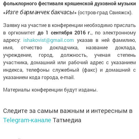
фольклорного фестиваля кряшенской духовной музыки
Изге б
әрмәнчек
бакчасы
«
»
(остров-град Свияжск).
Заявку на участие в конференции необходимо прислать
в оргкомитет
до 1 сентября 2016 г.
, по электронному
адресу:
ishakovist@gmail.com
указав в ней фамилию,
имя, отчество докладчика, название доклада,
учреждение, город, должность, ученая степень
участника, домашний или рабочий адрес с указанием
индекса, телефоны служебный (факс) и домашний с
указанием кода города, e-mail.
Материалы конференции будут изданы.
Следите за самым важным и интересным в
Telegram-канале
Татмедиа