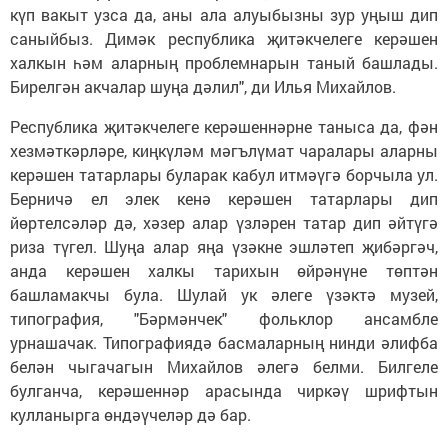
күп вакыт узса да, аны ала алуыбызны зур уңыш дип
саныйбыз. Димәк республика җитәкчелеге керәшен
халкын һәм аларның проблемнарын таный башлады.
Бирелгән акчалар шуңа дәлил", ди Илья Михайлов.
Республика җитәкчелеге керәшеннәрне таныса да, фән
хезмәткәрләре, киңкүләм мәгълүмат чаралары аларны
керәшен татарлары буларак кабул итмәүгә борчыла ул.
Берничә ел элек кенә керәшен татарлары дип
йөртелсәләр дә, хәзер алар үзләрен татар дип әйтүгә
риза түгел. Шуңа алар яңа үзәкне эшләтеп җибәргәч,
анда керәшен халкы тарихын өйрәнүне төптән
башламакчы була. Шулай ук әлеге үзәктә музей,
типография, "Бәрмәнчек" фольклор ансамбле
урнашачак. Типографиядә басмаларның нинди әлифба
белән чыгачагын Михайлов әлегә белми. Билгеле
булганча, керәшеннәр арасында чиркәү шрифтын
кулланырга өндәүчеләр дә бар.