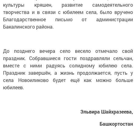
культуры кряшен, развитие самодеятельного
творчества и в связи с юбилеем села, было вручено
Благодарственное письмо от администрации
Бакалинского района.
До позднего вечера село весело отмечало свой
праздник. Собравшиеся гости поздравляли сельчан,
вместе с ними радуясь солидному юбилею села.
Праздник завершён, а жизнь продолжается, пусть у
села Новоиликово будет ещё как можно больше
юбилеев.
Эльвира Шайхразеева,
Башкортостан