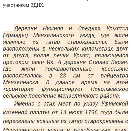
участником ВДНХ.
Деревни Нижняя и Средняя Урмятка
(Урмяды) Мензелинского уезда, где жили
ясачные из татар старокряшены, были
расположены в нескольких километрах друг
от друга, возле речки Урмят, являющейся
притоком реки Ик. А деревня Старый Каран,
где жили государственные крестьяне
располагалась в 23 км от райцентра
Мензелинска. В данное время на этой
территории функционирует Николаевское
сельское поселение Мензелинского района.
Именно с этих мест по указу Уфимской
казенной палаты от 14 июля 1796 года были
переселены ясачные из татар старокряшены с
Мензелинского уезда в Белебеевский уезд.