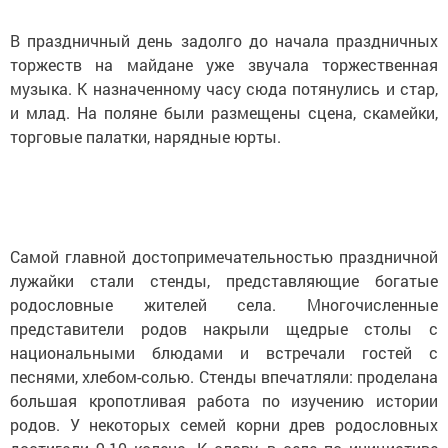
В праздничный день задолго до начала праздничных
торжеств на майдане уже звучала торжественная
музыка. К назначенному часу сюда потянулись и стар,
и млад. На поляне были размещены сцена, скамейки,
торговые палатки, нарядные юрты.
Самой главной достопримечательностью праздничной
лужайки стали стенды, представляющие богатые
родословные жителей села. Многочисленные
представители родов накрыли щедрые столы с
национальными блюдами и встречали гостей с
песнями, хлебом-солью. Стенды впечатляли: проделана
большая кропотливая работа по изучению истории
родов. У некоторых семей корни древ родословных