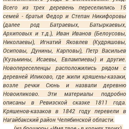
Всего из трех деревень переселились 15
семей - братья Федор и Степан Никифоровы
(далее род Батраевых, Батыркаевых,
Архиповых и т.д.), Иван Иванов (Белоусовы,
Николаевы), Игнатий Яковлев (Кудряшовы,
Осиповы, Дунины, Карповы), Петр Васильев
(Кузьмины, Исаевы, Евлампиевы) и другие.
Новопереселенцы расположились рядом с
деревней Иликово, где жили кряшены-казаки,
возле речки Сюнь и назвали деревню
Новоиликово. Эти материалы подробно
описаны в Ревизской сказке 1811 года.
Кряшенов-казаков в 1842 году перевели в
Нагайбакский район Челябинской области.
(из брошюры «Имя твое - в корнях твоих).