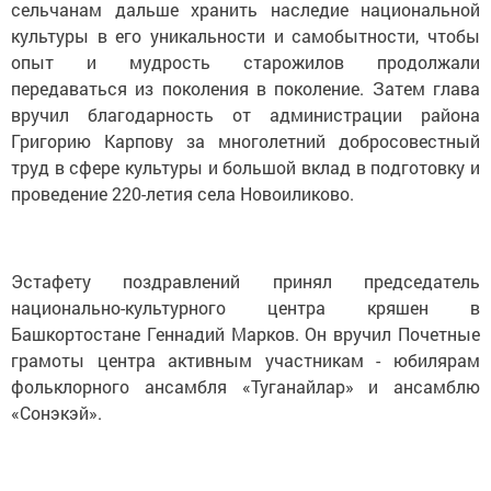
сельчанам дальше хранить наследие национальной
культуры в его уникальности и самобытности, чтобы
опыт и мудрость старожилов продолжали
передаваться из поколения в поколение. Затем глава
вручил благодарность от администрации района
Григорию Карпову за многолетний добросовестный
труд в сфере культуры и большой вклад в подготовку и
проведение 220-летия села Новоиликово.
Эстафету поздравлений принял председатель
национально-культурного центра кряшен в
Башкортостане Геннадий Марков. Он вручил Почетные
грамоты центра активным участникам - юбилярам
фольклорного ансамбля «Туганайлар» и ансамблю
«Сонэкэй».