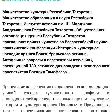
Министерство культуры Республики Татарстан,
Министерство образования и науки Республики
Татарстан, Институт истории им. Ш. Марджани
Академии наук Республики Татарстан, Общественная
организация кряшен Республики Татарстан
приглашают принять участие во Всероссийской научно-
практической конференции «Историко-культурное
наследие кряшен Волго-Уральского региона.
Актуальные вопросы и перспективы изучения»,
посвященной 180-летию со дня рождения религиозного
просветителя Василия Тимофеева....
Проведение конференции направлено на консолидацию
усилий ученых гуманитарного профиля и
исследователей-краеведов, занимающихся изучением
истории и культуры кряшен Поволжья и Приуралья, а
также популяризацию кряшенского историко-