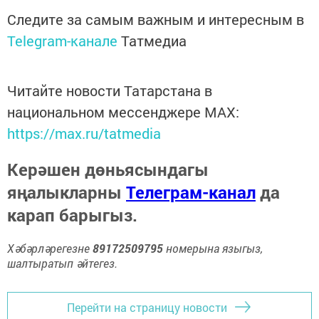
Следите за самым важным и интересным в
Telegram-канале
Татмедиа
Читайте новости Татарстана в
национальном мессенджере MАХ:
https://max.ru/tatmedia
Керәшен дөньясындагы
яңалыкларны
Телеграм-канал
да
карап барыгыз.
Хәбәрләрегезне
89172509795
номерына языгыз,
шалтыратып әйтегез.
Перейти на страницу новости