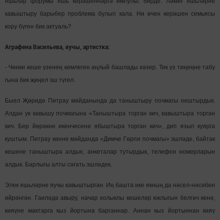
яшьләр форумы яшь керәшеннәргә импульс бирде. Ләкин яшьләрне
кавыштыру барыбер проблема булып кала. Ни өчен керәшен семьясы
кору бүген бик актуаль?
Аграфена Васильева, яучы, артистка:
- Чөнки кеше үзенең кемлеген аңлый башлады хәзер. Тик үз тиңеңне табу
гына бик җиңел эш түгел.
Быел Җөридә Питрау мәйданында да таныштыру почмагы оештырдык.
Алдан ук кавышу почмагына «Таныштыра торган кич, кавыштыра торган
кич. Бер йөрәкне икенчесенә ябыштыра торган кич», дип язып куярга
куштым. Питрау көнне мәйданда «Димче Гөрпи почмагы» эшләде, байтак
кешене таныштыра алдык, анкеталар тутырдык, телефон номерларын
алдык. Барлыгы алты сәгать эшләдек.
Элек яшьләрне яучы кавыштырган. Иң башта ике якның да нәсел-нәсәбен
өйрәнгән. Гаиләдә авыру, начар холыклы кешеләр юклыгын белгәч кенә,
кияүне мактарга кыз йортына барганнар. Аннан кыз йортыннан кияү