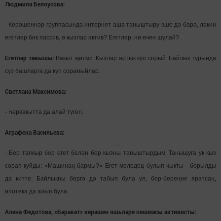
Людмила Белоусова:
-
Керәшеннәр группасында интернет аша таныштыру эше дә бара, ләкин
егетләр бик пассив, ә кызлар актив? Егетләр, ни өчен шулай?
Егетләр тавышы:
Вакыт җитми. Кызлар артык күп сорый. Байлык турында
сүз башларга да күп сорамыйлар.
Светлана Максимова:
- Һәрвакытта да алай түгел.
Аграфена Васильева:
-
Бер тапкыр бер егет белән бер кызны таныштырдым. Танышуга ук кыз
сорап куйды: «Машинаң бармы?» Егет молодец булып чыкты - борылды
да китте. Байлыкны бергә дә табып була ул, бер-береңне яратсаң,
ипотека да алып була.
Алена Федотова, «Бәрәкәт» керәшен яшьләре оешмасы активисты: