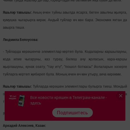
Чөнки туйда яшьләр дә бар, гореф-гадәтне белмәгән яңа буын да килә.
Яшьләр тавышы:
Аның өчен туйны авылда ясарга, бөтен авылны җыярга,
кумушка чыгарырга кирәк. Андый туйлар өч көн бара. Экономик яктан да
авырга төшә.
Людмила Белоусова:
- Туйларда керәшенчә элементлар кертеп була. Кодаларны каршылауны,
кода ипие чыгаруны, каз турау, бәлеш ачу җоласын, кара-каршы
җырлашуны, кунак озату, "тау итү", "пошол боткасы" йолаларын хәзерге
туйларга кертеп җибәреп була. Моның өчен өч көн утыру, акча кирәкми.
Яшьләр тавышы:
Туйларда керәшен элементлары булырга тиеш. Мондый
очрашуларны алга таба да дәвам итик. Бәлки, үзебезнең арада кинода
Все новости кряшен в Телеграм-канале -
төшәргә теләгән пар да табылыр.
здесь
Подпишитесь
Яшьләргә нинди яр кирәк соң? Кайбер фикерләрне укып китик.
Аркадий Алексеев, Казан: