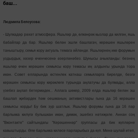
баш...
Людмила Белоусова:
- Шулкадәр рәхәт атмосфера. Яшьләр дә, өлкәнрәк кызлар да килгән, яшь
бабайлар да бар. Яшьләр белән эшли башлагач, керәшен яшьләрен
таныштыру, семья кору актуаль темага әйләнде. Яшьләрнең ике форумын
уздырдык, хәзер өченчесенә әзерләнәбез. Шунысы ачыкланды: безнең
яшьләр өчен керәшен семьясы кору темасы иң алдынгы урында тора
икән. Совет елларында өстенлек катнаш семьяларга бирелде, безгә
керәшен семьясы кору кирәклеге турында аңлатучы да булмады, әллә
үзебез аңлап бетермәдек... Аллага шөкер, 2009 елда яшьләр белән эш
башлап җибәрдек һәм оешманың активистлары гына да 16 керәшен
семьясы корды! Бу бик зур шатлык. Яшьләр форумы гына да 16 пар
барлыкка килүгә булышкан икән, димәк, эшебез нәтиҗәле. Аннан соң
"Вконтакте" сайтындагы "Керәшеннәр" группасы да бик күпләрне
кавыштырды. Әле барлыкка киләсе парларыбыз да күп. Менә шулай итеп,