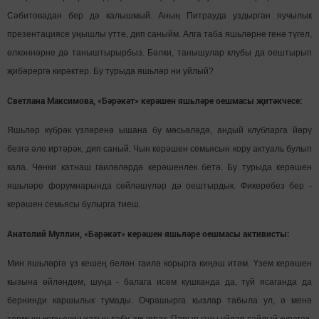
Сәбитовадан бер дә калышмый. Аның Питрауда уздырган яучылык
презентациясе уңышлы үтте, дип саныйм. Алга таба яшьләрне генә түгел,
өлкәннәрне дә таныштырырбыз. Бәлки, танышулар клубы да оештырып
җибәрергә кирәктер. Бу турыда яшьләр ни уйлый?
Светлана Максимова, «Бәрәкәт» керәшен яшьләре оешмасы җитәкчесе:
Яшьләр күбрәк үзләренә ышана бу мәсьәләдә, андый клубларга йөрү
безгә әле иртәрәк, дип саный. Чын керәшен семьясын кору актуаль булып
кала. Чөнки катнаш гаиләләрдә керәшенлек бетә. Бу турыда керәшен
яшьләре форумнарында сөйләшүләр дә оештырдык. Фикеребез бер -
керәшен семьясы булырга тиеш.
Анатолий Муллин, «Бәрәкәт» керәшен яшьләре оешмасы активисты:
Мин яшьләргә үз кешең белән гаилә корырга киңәш итәм. Үзем керәшен
кызына өйләндем, шуңа - балага исем кушканда да, туй ясаганда да
бернинди каршылык тумады. Очрашырга кызлар табыла ул, ә менә
тормыш кору өчен хатын табу авыррак. Парыгызны уйлап сайлый күрегез.