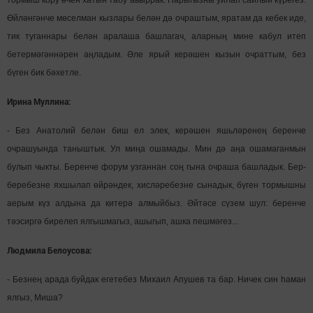
Өйләнгәнче мөселман кызлары белән дә очраштым, яратам да кебек иде,
тик туганнары белән аралаша башлагач, аларның мине кабул итеп
бетермәгәннәрен аңладым. Әле ярый керәшен кызын очраттым, без
бүген бик бәхетле.
Ирина Муллина:
- Без Анатолий белән биш ел элек, керәшен яшьләренең беренче
очрашуында таныштык. Ул миңа ошамады. Мин дә аңа ошамаганмын
булып чыкты. Беренче форум узганнан соң гына очраша башладык. Бер-
беребезне яхшылап өйрәндек, хисләребезне сынадык, бүген тормышны
аерым күз алдына да китерә алмыйбыз. Әйтәсе сүзем шул: беренче
тәэсиргә бирелеп ялгышмагыз, ашыгып, ашка пешмәгез...
Людмила Белоусова:
- Безнең арада буйдак егетебез Михаил Апушев та бар. Ничек син һаман
ялгыз, Миша?