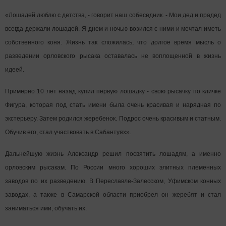
«Лошадей люблю с детства, - говорит наш собеседник. - Мои дед и прадед
всегда держали лошадей. Я днем и ночью возился с ними и мечтал иметь
собственного коня. Жизнь так сложилась, что долгое время мысль о
разведении орловского рысака оставалась не воплощенной в жизнь
идеей.
Примерно 10 лет назад купил первую лошадку - свою рысачку по кличке
Фигура, которая под стать имени была очень красивая и нарядная по
экстерьеру. Затем родился жеребенок. Подрос очень красивым и статным.
Обучив его, стал участвовать в Сабантуях».
Дальнейшую жизнь Александр решил посвятить лошадям, а именно
орловским рысакам. По России много хороших элитных племенных
заводов по их разведению. В Переславле-Залесском, Уфимском конных
заводах, а также в Самарской области приобрел он жеребят и стал
заниматься ими, обучать их.