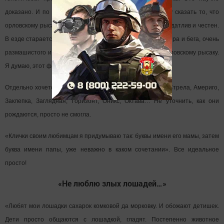
доказано. И по своему, правда не большому, опыту могу сказать то, что
орловскому рысаку не нужен посыл или кнут. Он очень отдатлив и честен.
В езде старается, весь выложится. Ну и красота экстерьера и бега, очень
размашистого и плавучего, присуще, конечно, только орловскому рысаку.
Я думаю, этот факт неоспоримый».
Отдельно хочется остановиться на кличках: Серпантин, Стрела, Америго,
Заклепка, Заглядная, Горизонт, Оникс, Октава… Не уточнить, как они
рождаются, просто не смогла.
«Клички своим любимцам я придумываю так: буквы имени его мамы, затем
буква имени папы, уже неважно в каком сочетании». Все идеальное
просто!
«Не люблю злых лошадей…»
«Любят мои лошадки сахарок комковой да морковку. И обожают детишек.
Дети просто общаются с лошадкой, гладят. Постепенно животное