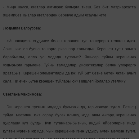
- Миңа калса, егетләр активрак булырга тиеш. Без бит матриархатта
яшәмибез, кызлар егетләрдән беренче адым ясауны көтә.
Людмила Белоусова:
- «Инновация» студиясе белән керәшен туе төшерергә теләгән идек.
Ләкин ике ел буена төшәргә риза пар тапмадык. Керәшен туен оныта
барабызмы, әллә ул модада түгелме? Яшьләр туйны керәшенчә
уздырырга гарьләнә. Туйны тамадалар, дискотекалар белән үткәрергә
яратабыз. Керәшен элементлары да юк. Туй бит безне бөтен яктан ачып
сала. Ни өчен бүген керәшен туйлары юк? Нишләп йолалар үтәлми?
Светлана Максимова:
- Эш керәшен туеның модада булмавында, гарьләнүдә түгел. Безнең
туйда, мәсәлән, кыз сорау, бүләк алышу, кода ашы чыгару, керәшенчә
җырлашу күп булды. Күп туганнарыбызның андый әйберләрне инде
күптән күргәне юк иде. Чын керәшенчә генә уздыру бүген мөмкин түгел.