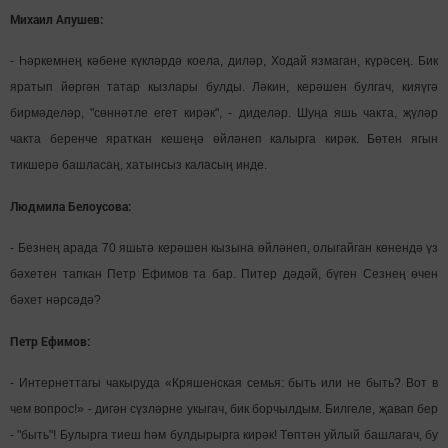
Михаил Апушев:
- Һәркемнең кәбене күкләрдә коела, диләр, Ходай язмаган, күрәсең. Бик
яратып йөргән татар кызлары булды. Ләкин, керәшен булгач, кияүгә
бирмәделәр, "сөннәтле егет кирәк", - диделәр. Шуңа яшь чакта, җүләр
чакта беренче яраткан кешеңә өйләнеп калырга кирәк. Бөтен ягын
тикшерә башласаң, хатынсыз каласың инде.
Людмила Белоусова:
- Безнең арада 70 яшьтә керәшен кызына өйләнеп, олыгайган көнендә үз
бәхетен тапкан Петр Ефимов та бар. Питер дәдәй, бүген Сезнең өчен
бәхет нәрсәдә?
Петр Ефимов:
- Интернеттагы чакыруда «Кряшенская семья: быть или не быть? Вот в
чем вопрос!» - дигән сүзләрне укыгач, бик борчылдым. Билгеле, җавап бер
- "быть"! Булырга тиеш һәм булдырырга кирәк! Төптән уйлый башлагач, бу