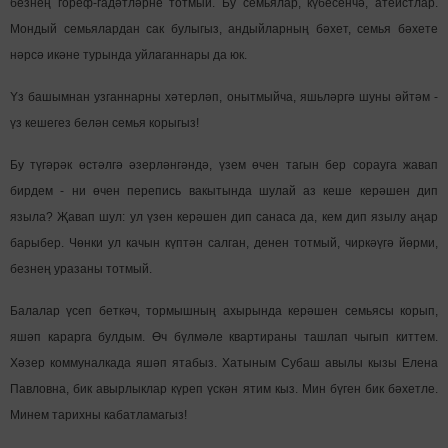
безнең гореф-гадәтләрне тотмый. Бу семьялар, күбесенчә, атеистлар.
Мондый семьялардан сак булыгыз, андыйларның бәхет, семья бәхете
нәрсә икәне турында уйлаганнары да юк.
Yз башымнан узганнарны хәтерләп, онытмыйча, яшьләргә шуны әйтәм -
үз кешегез белән семья корыгыз!
Бу түгәрәк өстәлгә әзерләнгәндә, үзем өчен тагын бер сорауга жавап
бирдем - ни өчен перепись вакытында шулай aз кеше керәшен дип
языла? Җавап шул: ул үзен керәшен дип санаса да, кем дип язылу аңар
барыбер. Чөнки ул качын күптән салган, денен тотмый, чиркәүгә йөрми,
безнең уразаны тотмый.
Балалар үсеп беткәч, тормышның ахырында керәшен семьясы корып,
яшәп карарга булдым. Өч бүлмәле квартираны ташлап чыгып киттем.
Хәзер коммуналкада яшәп ятабыз. Хатыным Субаш авылы кызы Елена
Павловна, бик авырлыклар күреп үскән ятим кыз. Мин бүген бик бәхетле.
Минем тарихны кабатламагыз!