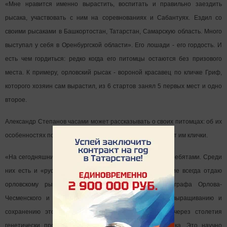
«Мне нравится именно вырастить, воспитать и правильно заездить
рысака, участвовать с ним на соревнованиях и Сабантуях. Ездил со
своими рысаками в Башкортостан, Татарстан, Самарскую область. Много
выступал у себя в Оренбургской области». Его лошади - его гордость. И
есть чем гордиться: редко когда его питомцы остаются без призового
места. К примеру, орловский рысак - вороной красавец по кличке Гриф,
которого хозяин сам вырастил, из 6 стартов занял 5 первых мест и одно
второе.
Александр Степанов часами может рассказывать о своих питомцах: об их
особенностях поведения, питания, о том, как придумывает им клички.
«На сегодняшний день у меня десять голов вместе с жеребятами. Среди
них есть и «русские» и «американцы», но предпочтение всегда отдаю
орловскому рысаку - памяти великого создателя графа Орлова-
Чесменского и огромного труда русских людей по выращиванию и
сохранению этой породы. Именно орловский рысак через столетия
генетически пронес характер и волю русского человека. Это научно