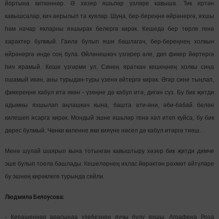
йортына киткәннәр. Ә хәзер яшьләр үзләре кавыша. Тик иртән
кавышсалар, кич аерылып та куялар. Шуңа, бер-береңне өйрәнергә, яхшы
һәм начар якларны яхшырак белергә кирәк. Кешедә бер төрле генә
характер булмый. Гаилә булып яши башлагач, бер-береңнең холкын
өйрәнергә инде соң була. Өйләнешкәч үзгәрер әле, дип фикер йөртергә
һич ярамый. Кеше үзгәрми ул. Синең яраткан кешеңнең холкы сиңа
ошамый икән, аны турыдан-туры үзенә әйтергә кирәк. Әгәр сине тыңлап,
фикереңне кабул итә икән - үзеңне дә кабул итә, дигән сүз. Бу бик җитди
адымны яхшылап аңлашкач кына, башта әти-әни, әби-бабай белән
килешеп ясарга кирәк. Мондый эшне яшьләр генә хәл итеп куйса, бу бик
дөрес булмый. Чөнки киленне яки кияүне нәсел дә кабул итәргә тиеш.
Менә шулай шаярып кына тотынган кавыштыру хәзер бик җитди димче
эше булып тоела башлады. Кешеләрнең ихлас йөрәктән рәхмәт әйтүләре
бу эшнең кирәклеге турында сөйли.
Людмила Белоусова:
- Керәшеннәр арасында үзебезнең яучы булу яхшы. Аграфена Роза