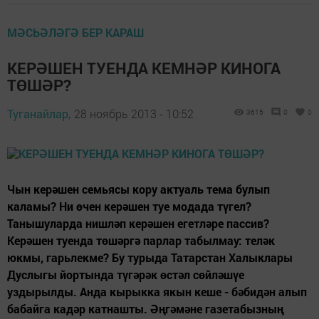
МӘСЬӘЛӘГӘ БЕР КАРАШ
КЕРӘШЕН ТУЕНДА КЕМНӘР КИНОГА
ТӨШӘР?
Туганайлар,
28 ноябрь 2013 - 10:52
3615
0
0
Чын керәшен семьясы кору актуаль тема булып
каламы? Ни өчен керәшен туе модада түгел?
Танышуларда нишләп керәшен егетләре пассив?
Керәшен туенда төшәргә парлар табылмау: теләк
юкмы, гарьлекме? Бу турыда Татарстан Халыклары
Дуслыгы йортында түгәрәк өстәл сөйләшүе
уздырылды. Анда кырыкка якын кеше - бәбидән алып
бабайга кадәр катнашты. Әңгәмәне газетабызның