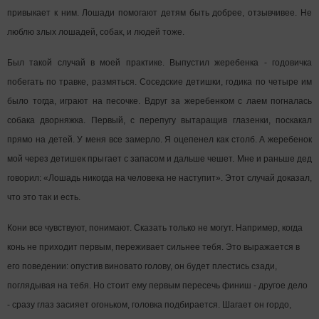
привыкает к ним. Лошади помогают детям быть добрее, отзывчивее. Не
люблю злых лошадей, собак, и людей тоже.
Был такой случай в моей практике. Выпустил жеребенка - годовичка
побегать по травке, размяться. Соседские детишки, годика по четыре им
было тогда, играют на песочке. Вдруг за жеребенком с лаем погналась
собака дворняжка. Первый, с перепугу вытаращив глазенки, поскакал
прямо на детей. У меня все замерло. Я оцепенел как столб. А жеребенок
мой через детишек прыгает с запасом и дальше чешет. Мне и раньше дед
говорил: «Лошадь никогда на человека не наступит». Этот случай доказал,
что это так и есть.
Кони все чувствуют, понимают. Сказать только не могут. Например, когда
конь не приходит первым, переживает сильнее тебя. Это выражается в
его поведении: опустив виновато голову, он будет плестись сзади,
поглядывая на тебя. Но стоит ему первым пересечь финиш - другое дело
- сразу глаз засияет огоньком, головка подбирается. Шагает он гордо,