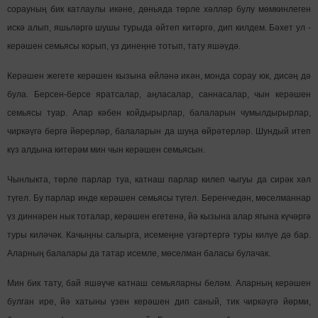
сорауның бик катлаулы икәне, дөньяда төрле хәлләр булу мөмкинлеген
искә алып, яшьләргә шушы турыда әйтеп китәргә, дип килдем. Бәхет ул -
керәшен семьясы корып, үз динеңне тотып, тату яшәүдә.
Керәшен жегете керәшен кызына өйләнә икән, монда сорау юк, дисәң дә
була. Берсен-берсе яратсалар, аңласалар, саннасалар, чын керәшен
семьясы туар. Алар кәбен койдырырлар, балаларын чумылдырырлар,
чиркәүгә бергә йөрерләр, балаларын да шуңа өйрәтерләр. Шундый итеп
күз алдына китерәм мин чын керәшен семьясын.
Чынлыкта, төрле парлар туа, катнаш парлар килеп чыгуы да сирәк хәл
түгел. Бу парлар инде керәшен семьясы түгел. Беренчедән, мөселманнар
үз диннәрен нык тоталар, керәшен егетенә, йә кызына алар ягына күчәргә
туры киләчәк. Качыңны салырга, исемеңне үзгәртергә туры килүе дә бар.
Аларның балалары да татар исемле, мөселман баласы булачак.
Мин бик тату, бай яшәүче катнаш семьяларны беләм. Аларның керәшен
булган ире, йә хатыны үзен керәшен дип саный, тик чиркәүгә йөрми,