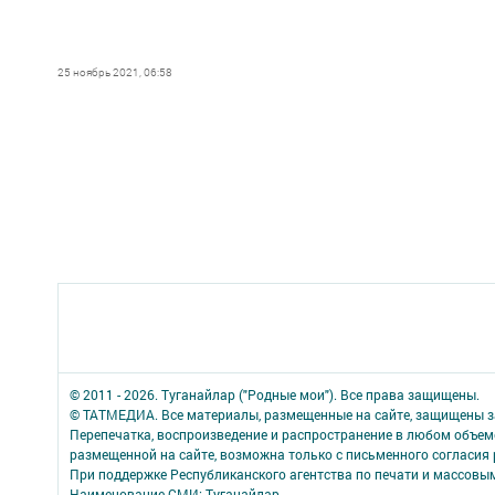
25 ноябрь 2021, 06:58
© 2011 - 2026. Туганайлар ("Родные мои"). Все права защищены.
© ТАТМЕДИА. Все материалы, размещенные на сайте, защищены з
Перепечатка, воспроизведение и распространение в любом объе
размещенной на сайте, возможна только с письменного согласия
При поддержке Республиканского агентства по печати и массов
Наименование СМИ: Туганайлар