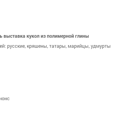
ь выставка кукол из полимерной глины
й: русские, кряшены, татары, марийцы, удмурты
нонс