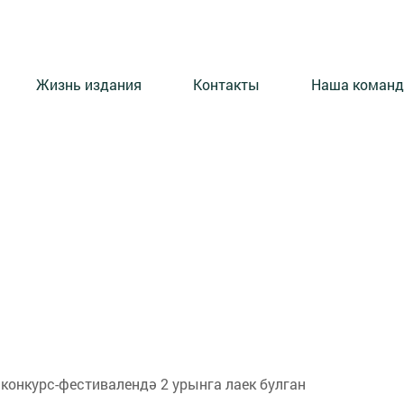
Жизнь издания
Контакты
Наша команд
конкурс-фестивалендә 2 урынга лаек булган