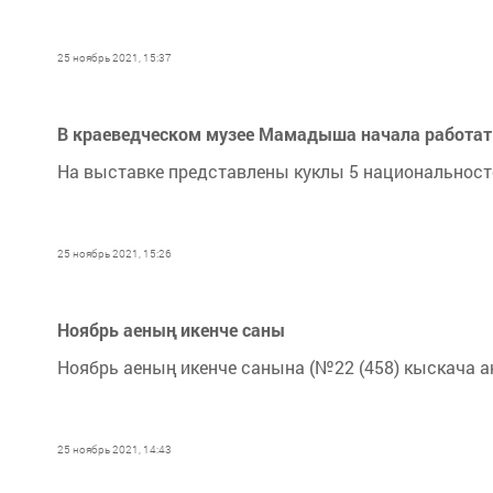
25 ноябрь 2021, 15:37
В краеведческом музее Мамадыша начала работат
На выставке представлены куклы 5 национальносте
25 ноябрь 2021, 15:26
Ноябрь аеның икенче саны
Ноябрь аеның икенче санына (№22 (458) кыскача а
25 ноябрь 2021, 14:43