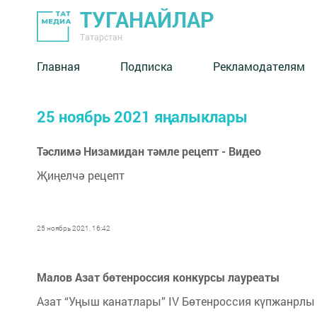
ТУГАНАЙЛАР
Татарстан
Главная
Подписка
Рекламодателям
25 ноябрь 2021 яңалыклары
Тәслимә Низамидан тәмле рецепт - Видео
Җиңелчә рецепт
25 ноябрь 2021, 16:42
Малов Азат бөтенроссия конкурсы лауреаты
Азат “Уңыш канатлары” IV Бөтенроссия күпжанрлы 