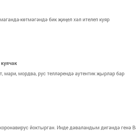
маганда-көтмәгәндә бик җиңел хәл ителеп куяр
 куячак
т, мари, мордва, рус телләрендә аутентик җырлар бар
коронавирус йоктырган. Инде дәваландым дигәндә генә 