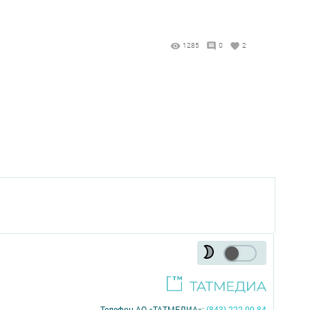
1285
0
2
Телефон АО «ТАТМЕДИА»:
(843) 222 09 84