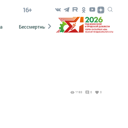
16+
а
Бессмертный полк. Кряшены
1183
0
0