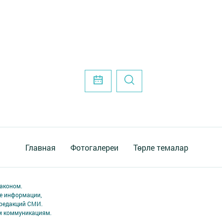
Главная
Фотогалереи
Төрле темалар
аконом.
ме информации,
 редакций СМИ.
ым коммуникациям.