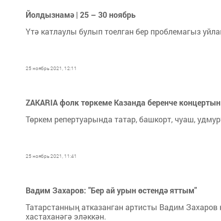
Йолдызнамә | 25 – 30 ноябрь
Үтә катлаулы булып тоелган бер проблемагыз уйла
25 ноябрь 2021, 12:11
ZAKARIA фолк төркеме Казанда беренче концертын
Төркем репертуарында татар, башкорт, чуаш, удмур
25 ноябрь 2021, 11:41
Вадим Захаров: "Бер ай урын өстендә яттым"
Татарстанның атказанган артисты Вадим Захаров 
хастаханәгә эләккән.