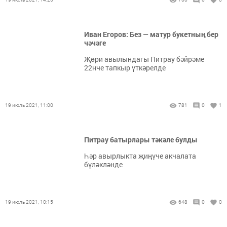
Иван Егоров: Без — матур букетның бер
чәчәге
Җөри авылындагы Питрау бәйрәме
22нче тапкыр үткәрелде
19 июль 2021, 11:00
781
0
1
Питрау батырлары тәкәле булды
Һәр авырлыкта җиңүче акчалата
бүләкләнде
19 июль 2021, 10:15
648
0
0