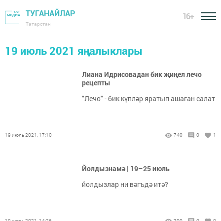
ТУГАНАЙЛАР
16+
Татарстан
19 июль 2021 яңалыклары
Лиана Идрисовадан бик җиңел лечо
рецепты
"Лечо" - бик күпләр яратып ашаган салат
19 июль 2021, 17:10
740
0
1
Йолдызнамә | 19–25 июль
йолдызлар ни вәгъдә итә?
19 июль 2021, 14:26
700
0
0