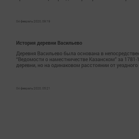
04 февраль 2020, 09:19
История деревни Васильево
Деревня Васильево была основана в непосредствен
“Ведомости о наместничестве Казанском” за 1781-
деревни, но на одинаковом расстоянии от уездного
04 февраль 2020, 05:21