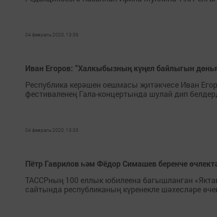
04 февраль 2020, 13:39
Иван Егоров: “Халкыбызның күңел байлыгын дөнья
Республика керәшен оешмасы җитәкчесе Иван Ег
фестиваленең Гала-концертында шулай дип белдер
04 февраль 2020, 13:33
Пётр Гаврилов һәм Фёдор Симашев беренче өчлект
ТАССРның 100 еллык юбилеена багышланган «Якташы
сайтында республиканың күренекле шәхесләре өч