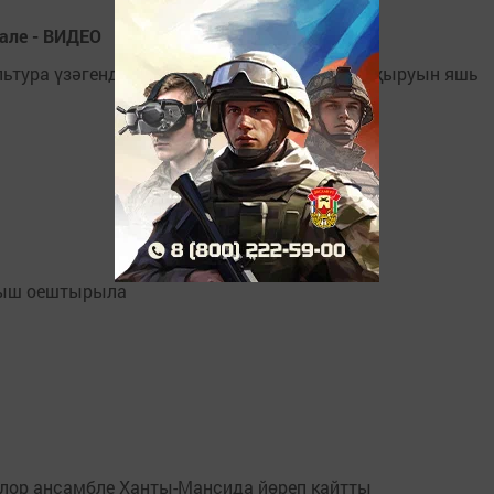
але - ВИДЕО
ультура үзәгендә “Туым жондозы” – керәшен җыруын яшь
лыш оештырыла
лор ансамбле Ханты-Мансида йөреп кайтты