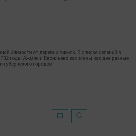
ной близости от деревни Ажмяк. В списке селений в
1782 годы Ажмяк и Васильево записаны как две разные
 и губернского городов