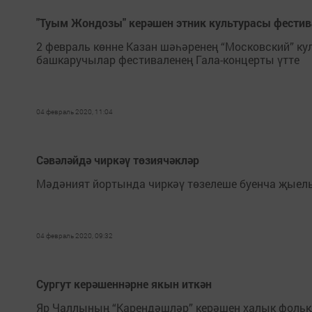
"Туым Жондозы" керәшен этник культурасы фестив
2 февраль көнне Казан шәһәренең “Московский” к
башкаручылар фестиваленең Гала-концерты үтте
04 февраль 2020, 11:04
Сәвәләйдә чиркәү төзиячәкләр
Мәдәният йортында чиркәү төзелеше буенча җые
04 февраль 2020, 09:32
Сургут керәшеннәрне якын иткән
Яр Чаллының “Карендәшләр” керәшен халык фольк