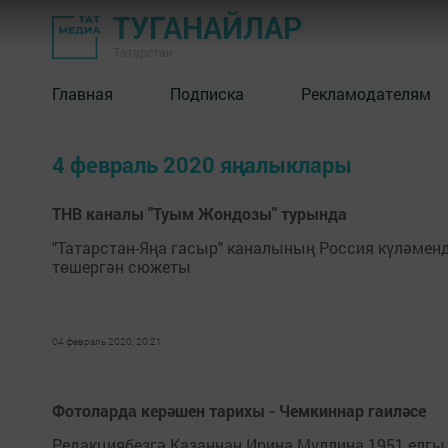
ТУГАНАЙЛАР
Татарстан
Главная
Подписка
Рекламодателям
4 февраль 2020 яңалыклары
ТНВ каналы "Туым Жондозы" турында
"Татарстан-Яңа гасыр" каналының Россия күләмен
төшергән сюжеты
04 февраль 2020, 20:21
Фотоларда керәшен тарихы - Чемкиннар гаиләсе
Редакциябезгә Казаннан Ирина Муллина 1951 елг