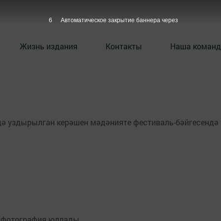
6
Автоматическое закрытие баннера через
Жизнь издания
Контакты
Наша команд
дә уздырылган керәшен мәдәнияте фестиваль-бәйгесендә
ы фотография юллады