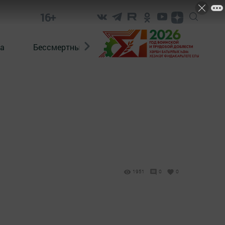
16+
а
Бессмертный полк. Кряшены
1951
0
0