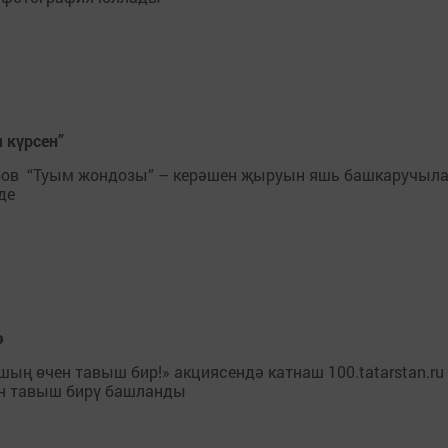
 күрсен”
оров “Туым жондозы” – керәшен җыруын яшь башкаручыл
де
ә
ң өчен тавыш бир!» акциясендә катнаш 100.tatarstan.ru
ен тавыш бирү башланды