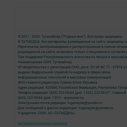
© 2011 - 2026. Туганайлар ("Родные мои"). Все права защищены.
© ТАТМЕДИА. Все материалы, размещенные на сайте, защищены з
Перепечатка, воспроизведение и распространение в любом объе
размещенной на сайте, возможна только с письменного согласия
При поддержке Республиканского агентства по печати и массов
Наименование СМИ: Туганайлар
№ свидетельства о регистрации СМИ, дата: ЭЛ № ФС 77 - 67918 от 
выдано Федеральной службой по надзору в сфере связи,
информационных технологий и массовых коммуникаций
ФИО главного редактора: Губина Юлия Юрьевна
Адрес редакции: 420066, Российская Федерация, Республика Татарста
Телефон редакции: (843) 222-09-84 (доб. 1552), 222-06-07 - главны
(843) 222-09-84 (доб. 1551) - журналисты
Электронная почта редакции: tuganaylar@yandex.ru
Для сообщений о фактах коррупции: tuganaylar@yandex.ru
Учредитель СМИ: АО «ТАТМЕДИА»
Антикоррупционная политика