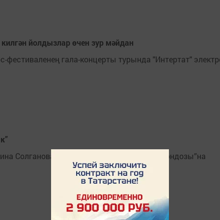
килгән йолдызлар өчен зур мәйдан
с-фестиваленең гала-концерты турында "Интертат" электр
к”
на Солганова 10 яшьлек кызының “Туым жондозы”на