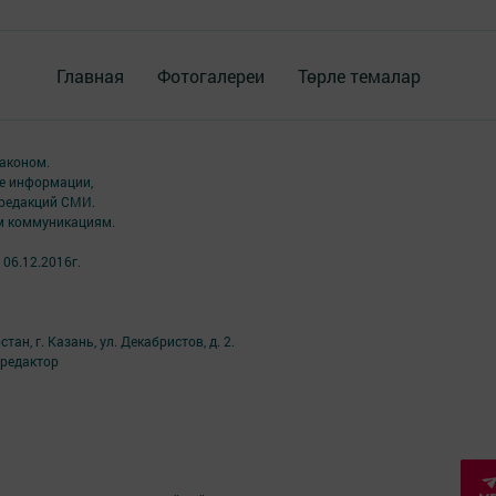
Главная
Фотогалереи
Төрле темалар
аконом.
ме информации,
 редакций СМИ.
ым коммуникациям.
06.12.2016г.
н, г. Казань, ул. Декабристов, д. 2.
й редактор