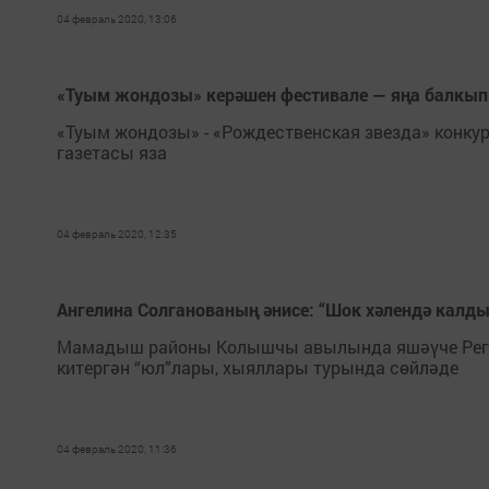
04 февраль 2020, 13:06
«Туым жондозы» керәшен фестивале — яңа балкып 
«Туым жондозы» - «Рождественская звезда» конкур
газетасы яза
04 февраль 2020, 12:35
Ангелина Солганованың әнисе: “Шок хәлендә калды
Мамадыш районы Колышчы авылында яшәүче Реги
китергән “юл”лары, хыяллары турында сөйләде
04 февраль 2020, 11:36