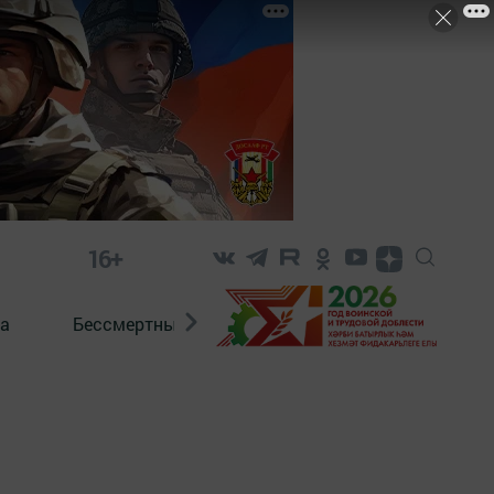
16+
а
Бессмертный полк. Кряшены