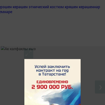
ерэшен
керәшен
этнический костюм кряшен
керәшеннәр
емнәре
❯