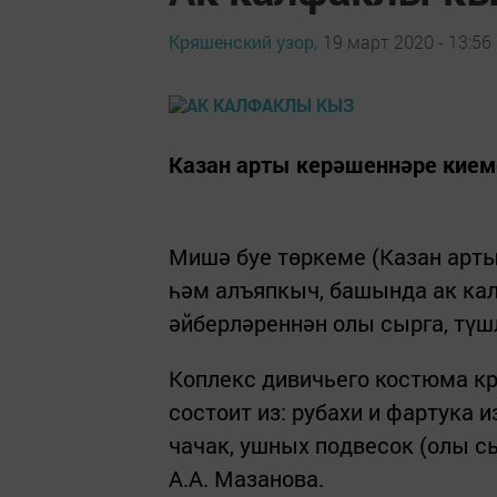
Кряшенский узор,
19 март 2020 - 13:56
Казан арты керәшеннәре кием
Мишә буе төркеме (Казан арты
һәм алъяпкыч, башында ак кал
әйберләреннән олы сырга, түш
Коплекс дивичьего костюма кр
состоит из: рубахи и фартука и
чачак, ушных подвесок (олы сы
А.А. Мазанова.