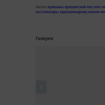
Метки
кряшены
кряшенский костюм
к
костюмнары
керәшеннәрнең милли ки
Галерея
❮