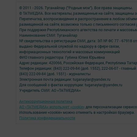
© 2011 - 2026. Туганайлар ("Родные мои"). Все права защищены.
© ТАТМЕДИА. Все материалы, размещенные на сайте, защищены з
Перепечатка, воспроизведение и распространение в любом объе
размещенной на сайте, возможна только с письменного согласия
При поддержке Республиканского агентства по печати и массов
Наименование СМИ: Туганайлар
№ свидетельства о регистрации СМИ, дата: ЭЛ № ФС 77 - 67918 от 
выдано Федеральной службой по надзору в сфере связи,
информационных технологий и массовых коммуникаций
ФИО главного редактора: Губина Юлия Юрьевна
Адрес редакции: 420066, Российская Федерация, Республика Татарста
Телефон редакции: (843) 222-09-84 (доб. 1552), 222-06-07 - главны
(843) 222-09-84 (доб. 1551) - журналисты
Электронная почта редакции: tuganaylar@yandex.ru
Для сообщений о фактах коррупции: tuganaylar@yandex.ru
Учредитель СМИ: АО «ТАТМЕДИА»
Антикоррупционная политика
АО «ТАТМЕДИА» использует «cookie»
для персонализации сервисо
Использование «cookie» можно отменить в настройках браузера.
Политика конфиденциальности