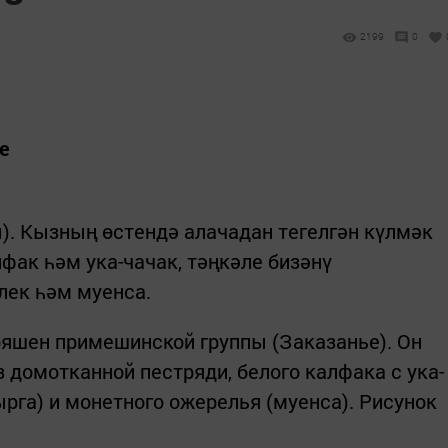
2199
0
е
). Кызның өстендә алачадан тегелгән күлмәк
фак һәм ука-чачак, тәңкәле бизәнү
лек һәм муенса.
яшен примешинской группы (Заказанье). Он
з домотканной пестряди, белого калфака с ука-
рга) и монетного ожерелья (муенса). Рисунок