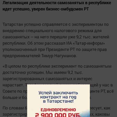
Легализация деятельности самозанятых в республике
идет успешно, уверен бизнес-омбудсмен РТ
Татарстан успешно справляется с экспериментом по
внедрению специального налогового режима для
самозанятых – на него перешли уже 9,2 тыс. жителей
республики. Об этом рассказал ИА «Татар-информ»
уполномоченный при Президенте РТ по защите прав
предпринимателей Тимур Нагуманов.
«В целом по республике эксперимент по самозанятым
достаточно успешен. Мы имеем 9,2 тыс.
зарегистрированных самозанятых и интерес
нарастает. Телефон горячей линии, работающей у нас в
Совете по предпринимательству при Президенте РТ, всё
больше и больше накаляется», – пояснил он.
По словам бизнес-омбудсмена, людей интересует, как
зарегистрироваться в качестве самозанятых, каковы