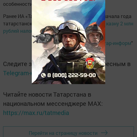
особенности этого налогового режима.
Ранее ИА «Татар-информ» сообщало, что с начала года
татарстанские самозанятые
перечислили в казну 2 млн
рублей налогов
.
Ксения Перепеченова, "
Татар-информ
"
Следите за самым важным и интересным в
Telegram-канале
Татмедиа
Читайте новости Татарстана в
национальном мессенджере MАХ:
https://max.ru/tatmedia
Перейти на страницу новости