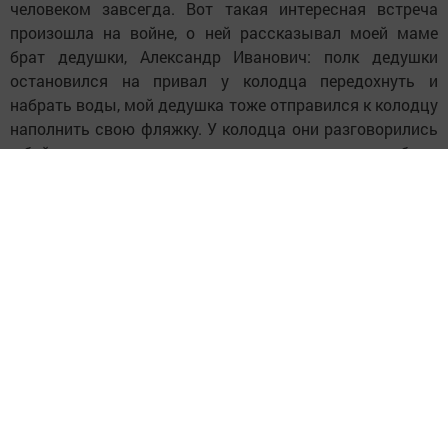
человеком завсегда. Вот такая интересная встреча
произошла на войне, о ней рассказывал моей маме
брат дедушки, Александр Иванович: полк дедушки
остановился на привал у колодца передохнуть и
набрать воды, мой дедушка тоже отправился к колодцу
наполнить свою фляжку. У колодца они разговорились
с бойцом из другого полка и тот, расспросив его о боях,
спросил фамилию. Мой дедушка ответил: «Касакин».
На что боец ответил: «А у нас тоже Касакин есть».
Встреча была радостной, но недолгой, за ней наступило
грустное расставание. Пора было в путь-дорогу,
отвоевывать у врага наши территории. Александр
Иванович Касакин был награжден орденом Великой
Отечественной войны II степени.
Вернувшись с войны, мой дедушка, Григорий Иванович,
продолжил трудиться на благо Отечества бригадиром
тракторной бригады, не все дети дождались его. Но
после войны у них с бабушкой родилось еще двое