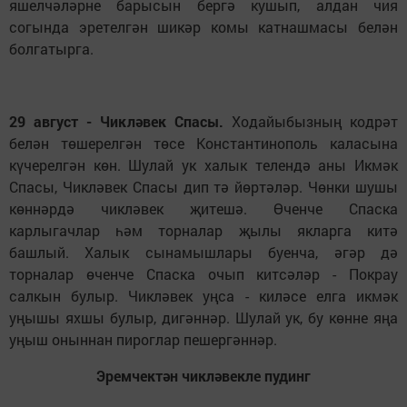
яшелчәләрне барысын бергә кушып, алдан чия
согында эретелгән шикәр комы катнашмасы белән
болгатырга.
29 август - Чикләвек Спасы.
Ходайыбызның кодрәт
белән төшерелгән төсе Константинополь каласына
күчерелгән көн. Шулай ук халык телендә аны Икмәк
Спасы, Чикләвек Спасы дип тә йөртәләр. Чөнки шушы
көннәрдә чикләвек җитешә. Өченче Спаска
карлыгачлар һәм торналар җылы якларга китә
башлый. Халык сынамышлары буенча, әгәр дә
торналар өченче Спаска очып китсәләр - Покрау
салкын булыр. Чикләвек уңса - киләсе елга икмәк
уңышы яхшы булыр, дигәннәр. Шулай ук, бу көнне яңа
уңыш оныннан пироглар пешергәннәр.
Эремчектән чикләвекле пудинг