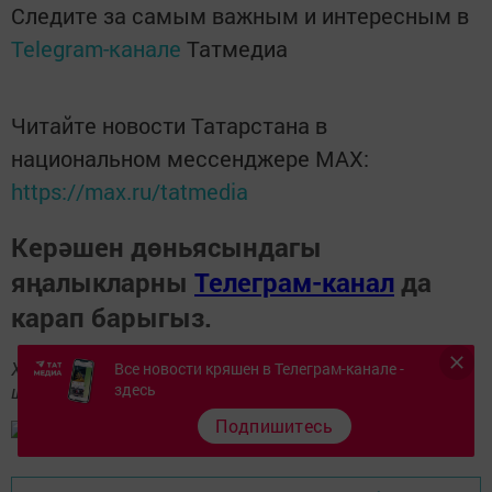
Следите за самым важным и интересным в
Telegram-канале
Татмедиа
Читайте новости Татарстана в
национальном мессенджере MАХ:
https://max.ru/tatmedia
Керәшен дөньясындагы
яңалыкларны
Телеграм-канал
да
карап барыгыз.
Хәбәрләрегезне
89172509795
номерына языгыз,
Все новости кряшен в Телеграм-канале -
здесь
шалтыратып әйтегез.
Подпишитесь