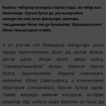
Быелгы чибәрләр конкурсы гөрләп узды, иң чибәр кыз
билгеләнде. Шулай булса да, укучыларыбыз
конкурстан соң туган фикерләре, шикләре,
тәкъдимнәре белән әле дә бүлешәләр. Шуларның икесе
белән таныштырып үтәбез.
5 ел рәттән гел Мамадыш чибәрләре алып
барды беренчелекне, быел да шулай булыр,
дигән идем. Жюри быел, миңа калса,
"справедливыйрак" булды. Миннән торган
булса, беренчелекне Марина Карповага,
икенчене Юлия Савельевага, ә өченчелекне
Анастасия Степановага биргән булыр идем.
Ләкин, жюрида миннән өлкәнрәк, остарак
кешеләр бар, күбесе инде беренче ел гына да