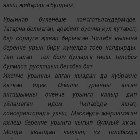
язып җибәрергә булдым.
Урыннар бүленеше канәгатьләндермәде.
Татарча белмәгән, әдәбият буенча кул күтәреп,
бер сорауга җавап бирмәгән Чиләбе кызына
беренче урын бирү күңелдә төер калдырды.
Төп таләп - тел белү булырга тиеш. Телебез
булмаса, руслашып бетәбез бит.
Икенче урынны алган кыздан да күбрәкне
көткән идек. Өченче урынны алган
якташымны өченче урынга калыр дип
уйламаган идем. Чиләбедә яшәп,
консерваторядә укып, Мәскәүдә җырламаган
килеш беренче урынга чыгып булмый икән.
Монда авылдан чыккан, үз телебездә