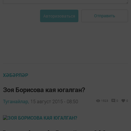
Отправить
Авторизоваться
ХӘБӘРЛӘР
Зоя Борисова кая югалган?
Туганайлар,
15 август 2015 - 08:50
1523
0
0