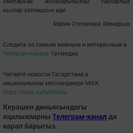
сөйләшкән, йолаларыбызны сакларлык
кызлар катнашсын иде.
Мария Степанова, Мамадыш
Следите за самым важным и интересным в
Telegram-канале
Татмедиа
Читайте новости Татарстана в
национальном мессенджере MАХ:
https://max.ru/tatmedia
Керәшен дөньясындагы
яңалыкларны
Телеграм-канал
да
карап барыгыз.