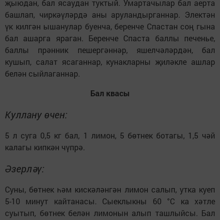
җыюдан, бал ясаудан туктый. Умартачылар бал аерта
башлап, чиркәүләрдә аны аруландырганнар. Электән
үк килгән ышанулар буенча, беренче Спастан соң гына
бал ашарга яраган. Беренче Спаста баллы печенье,
баллы прәнник пешергәннәр, яшелчәләрдән, бал
кушып, салат ясаганнар, кунакларны җиләкле ашлар
белән сыйлаганнар.
Бал квасы
Куллану өчен:
5 л суга 0,5 кг бал, 1 лимон, 5 бөтнек ботагы, 1,5 чәй
калагы кипкән чүпрә.
Әзерләү:
Суны, бөтнек һәм кискәләнгән лимон салып, утка куеп
5-10 минут кайтанасы. Сыеклыкны 60 °С ка хәтле
суытып, бөтнек белән лимонын алып ташлыйсы. Бал