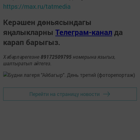
https://max.ru/tatmedia
Керәшен дөньясындагы
яңалыкларны
Телеграм-канал
да
карап барыгыз.
Хәбәрләрегезне
89172509795
номерына языгыз,
шалтыратып әйтегез.
Перейти на страницу новости