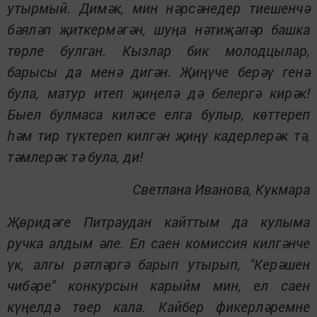
утырмый. Димәк, мин нәрсәнедер тиешенчә
бәяләп җиткермәгән, шуңа нәтиҗәләр башка
төрле булган. Кызлар бик молодцылар,
барысы да менә дигән. Җиңүче берәү генә
була, матур итеп җиңелә дә белергә кирәк!
Быел булмаса киләсе елга булыр, көттереп
һәм тир түктереп килгән җиңү кадерлерәк тә,
тәмлерәк тә була, ди!
Светлана Иванова, Кукмара
Җөридәге Питраудан кайттым да кулыма
ручка алдым әле. Ел саен комиссия килгәнче
үк, алгы рәтләргә барып утырып, "Керәшен
чибәре" конкурсын карыйм мин, ел саен
күңелдә төер кала. Кайбер фикерләремне