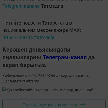
Telegram-канале
Татмедиа
Читайте новости Татарстана в
национальном мессенджере MАХ:
https://max.ru/tatmedia
Керәшен дөньясындагы
яңалыкларны
Телеграм-канал
да
карап барыгыз.
Хәбәрләрегезне
89172509795
номерына языгыз,
шалтыратып әйтегез.
Перейти на страницу новости