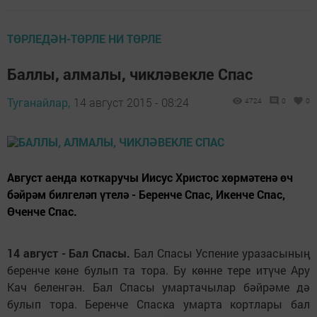
ТӨРЛЕДӘН-ТӨРЛЕ НИ ТӨРЛЕ
Баллы, алмалы, чикләвекле Спас
Туганайлар,
14 август 2015 - 08:24
4724
0
0
Август аенда коткаручы Иисус Христос хөрмәтенә өч
бәйрәм билгеләп үтелә - Беренче Спас, Икенче Спас,
Өченче Спас.
14 август - Бал Спасы.
Бал Спасы Успение уразасының
беренче көне булып та тора. Бу көнне тере итүче Ару
Кач беленгән. Бал Спасы умартачылар бәйрәме дә
булып тора. Беренче Спаска умарта кортлары бал