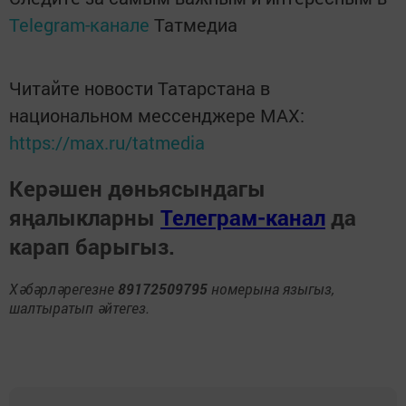
Telegram-канале
Татмедиа
Читайте новости Татарстана в
национальном мессенджере MАХ:
https://max.ru/tatmedia
Керәшен дөньясындагы
яңалыкларны
Телеграм-канал
да
карап барыгыз.
Хәбәрләрегезне
89172509795
номерына языгыз,
шалтыратып әйтегез.