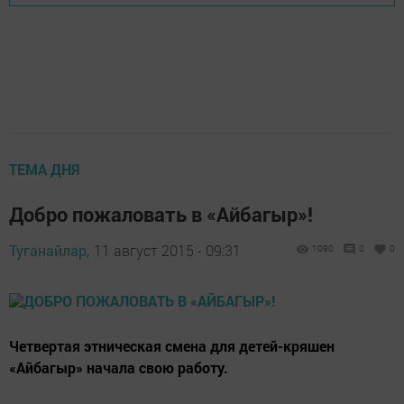
ТЕМА ДНЯ
Добро пожаловать в «Айбагыр»!
Туганайлар,
11 август 2015 - 09:31
1090
0
0
Четвертая этническая смена для детей-кряшен
«Айбагыр» начала свою работу.