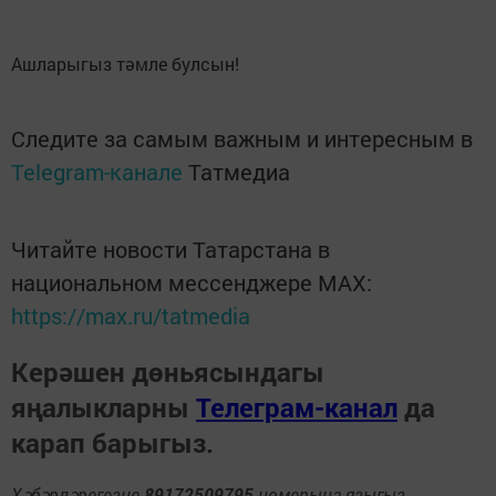
Ашларыгыз тәмле булсын!
Следите за самым важным и интересным в
Telegram-канале
Татмедиа
Читайте новости Татарстана в
национальном мессенджере MАХ:
https://max.ru/tatmedia
Керәшен дөньясындагы
яңалыкларны
Телеграм-канал
да
карап барыгыз.
Хәбәрләрегезне
89172509795
номерына языгыз,