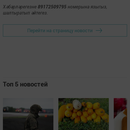
Хәбәрләрегезне
89172509795
номерына языгыз,
шалтыратып әйтегез.
Перейти на страницу новости
Топ 5 новостей