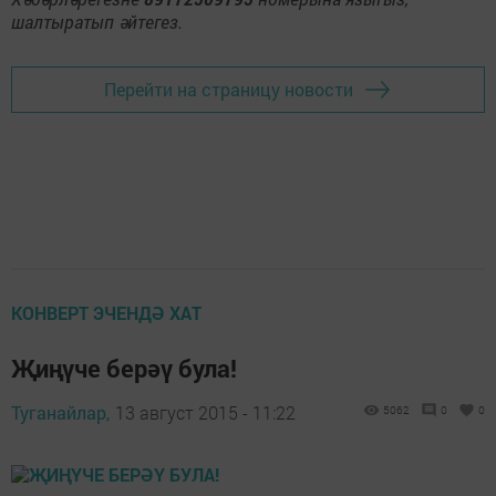
шалтыратып әйтегез.
Перейти на страницу новости
КОНВЕРТ ЭЧЕНДӘ ХАТ
Җиңүче берәү була!
Туганайлар,
13 август 2015 - 11:22
5062
0
0