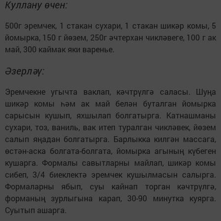
Куллану өчен:
500г эремчек, 1 стакан сухари, 1 стакан шикәр комы, 5
йомырка, 150 г йөзем, 250г әчтерхан чикләвеге, 100 г ак
май, 300 каймак яки варенье.
Әзерләү:
Эремчекне угычта ваклап, кәчтрүлгә саласы. Шуңа
шикәр комы һәм ак май белән буталган йомырка
сарысын кушып, яхшылап болгатырга. Катнашманы
сухари, тоз, ваниль, вак итеп туралган чикләвек, йөзем
салып яңадан болгатырга. Барлыкка килгән массага,
өстән-аска болгата-болгата, йомырка агының күбеген
кушарга. Формалы савытларны майлап, шикәр комы
сибеп, 3/4 биеклектә эремчек кушылмасын салырга.
Формаларны ябып, суы кайнап торган кәчтрүлгә,
форманың зурлыгына карап, 30-90 минутка куярга.
Суытып ашарга.