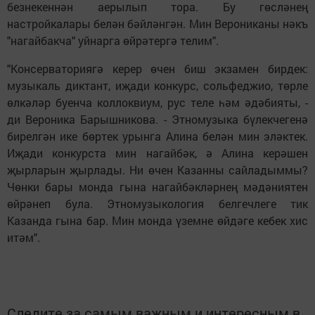
безнекеннән аерылып тора. Бу гөсләнең
настройкалары белән бәйләнгән. Мин Верониканы нәкъ
"нагайбакча" уйнарга өйрәтергә телим".
"Консерваториягә керер өчен биш экзамен бирдек:
музыкаль диктант, иҗади конкурс, сольфеджио, төрле
өлкәләр буенча коллоквиум, рус теле һәм әдәбияты, -
ди Вероника Барышникова. - Этномузыка бүлекчегенә
бирелгән ике бөртек урынга Алина белән мин эләктек.
Иҗади конкурста мин нагайбәк, ә Алина керәшен
җырларын җырлады. Ни өчен Казанны сайладыммы?
Чөнки бары монда гына нагайбәкләрнең мәдәниятен
өйрәнеп була. Этномузыкология белгечлеге тик
Казанда гына бар. Мин монда үземне өйдәге кебек хис
итәм".
Следите за самым важным и интересным в