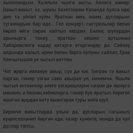
хыялландым. Хыялым чынга ашты, Аллага шөкер.
Вакыт-вакыт, эх, шушы бәхетләрем Казанда булса иде,
дип тә уйлап куям. Яраткан өем, эшем, дусларым-
туганнарым бар иде... Гел концерт, гастрольләр белән
йөреп өйгә сирәк кайтып кердем. Бәлки, шулардан
арынырга теләү, яраткан кешем артыннан
Хабаровскига кадәр китәргә этәргәндер дә. Сайлау
алдында калып, ирем белән бергә булуны сайлап, Ерак
Көнчыгышка ук чыгып киттем.
Чит җиргә ияләнүе авыр, сүз дә юк. Бигрәк тә вакыт
барган, гомер узган саен авырая ул, минемчә. Яшьли
чыгып киткәннәр әлеге үзгәрешләрне сизми дә яшәргә
мөмкин, ә безнең кебекләргә, гомер буе яратып, берегеп
яшәгән җирдән китү кыенгарак туры килә шул.
Беренче вакытларда улым да, дусларын сагынып,
күңелсезләнеп йөргән иде, хәзер күнекте, монда да күп
дуслар тапты.