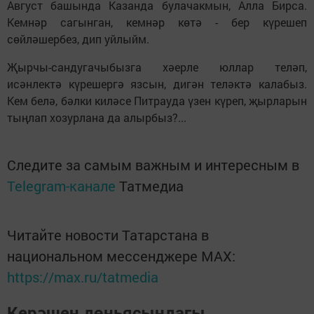
Август башында Казанда булачакмын, Алла Бирса.
Кемнәр сагынган, кемнәр көтә - бер күрешеп
сөйләшербез, дип уйлыйм.
Җырчы-сандугачыбызга хәерле юллар теләп,
исәнлектә күрешергә язсын, дигән теләктә калабыз.
Кем белә, бәлки киләсе Питрауда үзен күреп, җырларын
тыңлап хозурлана да алырбыз?...
Следите за самым важным и интересным в
Telegram-канале
Татмедиа
Читайте новости Татарстана в
национальном мессенджере MАХ:
https://max.ru/tatmedia
Керәшен дөньясындагы