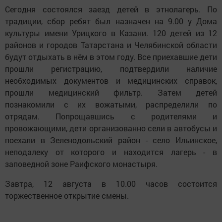
Сегодня состоялся заезд детей в этнолагерь. По
традиции, сбор ребят был назначен на 9.00 у Дома
культуры имени Урицкого в Казани. 120 детей из 12
районов и городов Татарстана и Челябинской области
будут отдыхать в нём в этом году. Все приехавшие дети
прошли регистрацию, подтвердили наличие
необходимых документов и медицинских справок,
прошли медицинский фильтр. Затем детей
познакомили с их вожатыми, распределили по
отрядам. Попрощавшись с родителями и
провожающими, дети организованно сели в автобусы и
поехали в Зеленодольский район - село Ильинское,
неподалеку от которого и находится лагерь - в
заповедной зоне Раифского монастыря.
Завтра, 12 августа в 10.00 часов состоится
торжественное открытие смены.