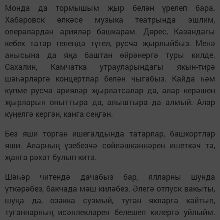
Монда да тормышым җыр белән үрелеп бара.
Хабаровск өлкәсе музыка театрында эшлим,
опералардан арияләр башкарам. Дөрес, Казандагы
кебек татар телендә түгел, русча җырлыйбыз. Менә
анысына да яңа баштан өйрәнергә туры килде.
Сахалин, Камчатка утрауларындагы якын-тирә
шәһәрләргә концертлар белән чыгабыз. Кайда һәм
күпме русча арияләр җырлатсалар да, алар керәшен
җырларын оныттыра да, алыштыра да алмый. Алар
күңелгә кергән, канга сеңгән.
Без яши торган ишегалдында татарлар, башкортлар
яши. Аларның үзебезчә сөйләшкәннәрен ишеткәч тә,
җанга рәхәт булып китә.
Шәһәр читендә дачабыз бар, ялларны шунда
үткәрәбез, бакчада мәш киләбез. Әлегә отпуск вакыты,
шуңа да, озакка сузмый, туган якларга кайтып,
туганнарның исәнлекләрен белешеп килергә уйлыйм.