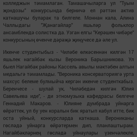
колледжын тәмамлаган. Тамашачыларга ул "Туым
җондозы" конкурсында берничә ел рәттән актив
катнашучы буларак та билгеле. Моннан кала, Алина
Чаллыдагы "Җанагайлар" яшьләр фольклор
ансамблендә солистка да. Узган елгы "Керәшен чибәре"
конкурсының өченче дәрәҗә җиңүчесе дә әле ул.
Икенче студентыбыз - Чиләбе өлкәсеннән килгән 17
яшьлек нагайбәк кызы Вероника Барышникова. Ул
быел Нагайбак районы Кассель авылы мәктәбен алтын
медальгә тәмамлады. "Вероника консерваториягә урта
махсус белеме булмыйча кергән икенче студенткабыз.
Беренчесе - шулай ук, Чиләбедән килгән Юлия
Савельева иде", - ди этномузыка кафедрасы белгече
Геннадий Макаров. - Юлияне думбрада уйнарга
өйрәттек, ул бу уен коралын бик яратып кабул итте, бик
оста уйный, конкурсларда катнаша. Верониканы
гөсләдә уйнарга өйрәтермен дип, планлаштырам.
Нагайбәкләрнең гөсләдә уйнаулары үзенчәлекле,