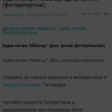
(фоторепортаж)
Туганайлар,
14 август 2015 - 14:24
1327
0
0
Будни лагеря "Айбагыр". День третий (фоторепортаж)
Будни лагеря "Айбагыр". День третий (фоторепортаж)
Следите за самым важным и интересным в
Telegram-канале
Татмедиа
Читайте новости Татарстана в
национальном мессенджере MАХ: