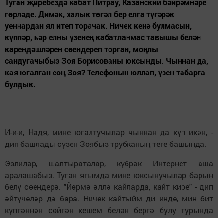
Туган җиребездә кабат Питрау, Казанский бәйрәмнәре
гөрләде. Димәк, халык төгәл бер елга түгәрәк
уеннардан ял итеп торачак. Ничек кенә булмасын,
күпләр, һәр елны үзенең кабатланмас тавышы белән
карендәшләрен сөендереп торган, моңлы
сандугачыбыз Зоя Борисованы юксынды. Чыннан да,
кая югалган соң Зоя? Телефонын юллап, үзен табарга
булдык.
И-и-и, Надя, мине югалтучылар чыннан да күп икән, -
дип башлады сүзен Зоябыз трубканың теге башында.
Эзлиләр, шалтыраталар, күбрәк Интернет аша
аралашабыз. Туган ягымда мине юксынучылар барын
белү сөендерә. "Йөрмә әллә кайларда, кайт кире" - дип
әйтүчеләр дә бара. Ничек кайтыйм ди инде, мин бит
күптәннән сөйгән кешем белән бергә булу турында