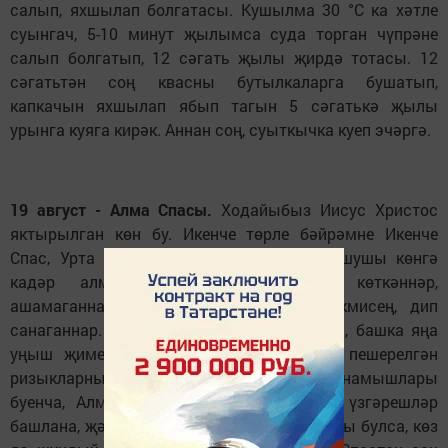
салып, яхшылап болгатасы. Кушылма 30 °С ка хәтле
суынгач, 5-10 минут җылымса суда торган чүпрәне
салып болгатып, 12 сәгать җылы җирдә тотасы. 12
сәгатьтән соң квасны бутылкаларга бушатып,
капкачын яхшылап ябып тагын 5 сәгатькә җылы
урынга куяга кирәк. Аннан соң, суыткычка куеп эчәргә.
19 август - Алма Спасы.
Ходайыбыз Иисус Христос
яктырылган көн бу. Икенче төрле бәйрәмне Икенче
Спас, Урта Спас дип тә атыйлар. Элек шушы көнгә
кадәр алманың өлгереп җиткәнен көткәннәр,
ашамаганнар. Ашасаң - очтомакка эләкмисең, дип
санаганнар. Көне җиткәч кенә алмаларны, башка яңа
уңыш җимешләрен өзәргә һәм алардан пешерелгән
ризыкларны ашарга яраган. Халык сынамышлары
буенча, Алма Спасы җиткәч табигатьтә үзгәрешләр
башлана, җәй көзгә авыша. Спаста көн коры булса, көз