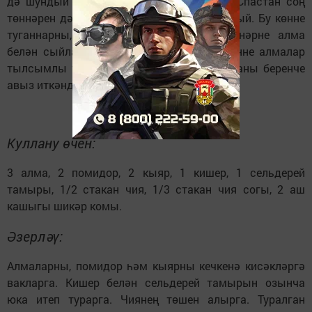
дә шундый була. Яңгыр яуса - явымлы. Спастан соң
төннәрен дә сизелерлек салкынайта башлый. Бу көнне
туганнарны, балаларны, бигрәк тә ятимнәрне алма
белән сыйлаганнар. Ышану буенча, бу көнне алмалар
тылсымлы үзлеккә ия булалар икән. Алманы беренче
авыз иткәндә теләк әйтә торган булганнар.
Алмалы яшелчә салаты
Куллану өчен:
3 алма, 2 помидор, 2 кыяр, 1 кишер, 1 сельдерей
тамыры, 1/2 стакан чия, 1/3 стакан чия согы, 2 аш
кашыгы шикәр комы.
Әзерләү:
Алмаларны, помидор һәм кыярны кечкенә кисәкләргә
вакларга. Кишер белән сельдерей тамырын озынча
юка итеп турарга. Чиянең төшен алырга. Туралган