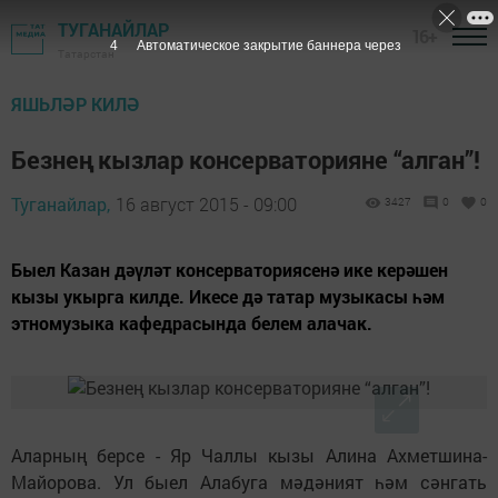
ТУГАНАЙЛАР
16+
3
Автоматическое закрытие баннера через
Татарстан
ЯШЬЛӘР КИЛӘ
Безнең кызлар консерваторияне “алган”!
Туганайлар,
16 август 2015 - 09:00
3427
0
0
Быел Казан дәүләт консерваториясенә ике керәшен
кызы укырга килде. Икесе дә татар музыкасы һәм
этномузыка кафедрасында белем алачак.
Аларның берсе - Яр Чаллы кызы Алина Ахметшина-
Майорова. Ул быел Алабуга мәдәният һәм сәнгать