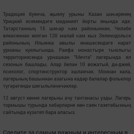
Традиция буенча, җыелу урыны Казан шәһәренең
Урицкий исемендәге мәдәният йорты янында иде.
Татарстанның 15 шәһәр һәм районыннан, Чиләбе
өлкәсеннән килгән 120 малай һәм кыз Зеленодольск
районының Ильинка авылы янәшәсендәге нарат
урманы куелыгында, Раифа монастыре тыюлыгы
территориясендә урнашкан "Мечта" лагерында ял
сезонын башлады. Алар белән 10 вожатый, ди-джей,
психолог, спортинструктор эшләячәк. Моннан кала,
лагерьның башыннан азагына кадәр балалар фольклор
түгәрәгендә шөгыльләнәчәкләр.
12 август көнне лагерьны ачу тантанасы узды. Лагерь
тормышы турында хәбәрләрне көн саен газетабызның
сайтында күзәтеп бара аласыз.
Следите за самым важным и интересным в