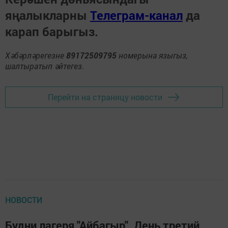
яңалыкларны
Телеграм-канал
да
карап барыгыз.
Хәбәрләрегезне
89172509795
номерына языгыз,
шалтыратып әйтегез.
Перейти на страницу новости
НОВОСТИ
Будни лагеря "Айбагыр". День третий