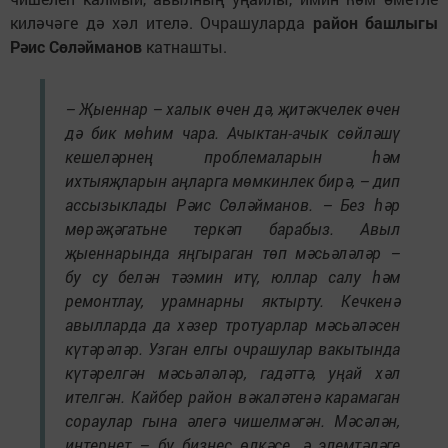
киләчәге дә хәл ителә. Очрашуларда
район башлыгы
Рәис Сөләйманов
катнашты.
– Җыеннар – халык өчен дә, җитәкчелек өчен
дә бик мөһим чара. Ачыктан-ачык сөйләшү
кешеләрнең проблемаларын һәм
ихтыяҗларын аңларга мөмкинлек бирә, – дип
ассызыклады Рәис Сөләйманов. – Без һәр
мөрәҗәгатьне теркәп барабыз. Авыл
җыеннарында яңгыраган төп мәсьәләләр –
бу су белән тәэмин итү, юллар салу һәм
ремонтлау, урамнарны яктырту. Кечкенә
авылларда да хәзер тротуарлар мәсьәләсен
күтәрәләр. Узган елгы очрашулар вакытында
күтәрелгән мәсьәләләр, гадәттә, уңай хәл
ителгән. Кайбер район вәкаләтенә карамаган
сораулар гына әлегә чишелмәгән. Мәсәлән,
интернет – бу бизнес өлкәсе, ә элемтәдәге