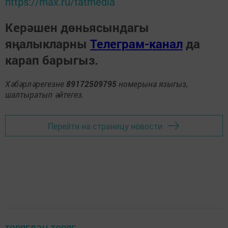
https://max.ru/tatmedia
Керәшен дөньясындагы
яңалыкларны
Телеграм-канал
да
карап барыгыз.
Хәбәрләрегезне
89172509795
номерына языгыз,
шалтыратып әйтегез.
Перейти на страницу новости