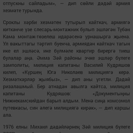
отпускны сайладым», — дип сөйли дәдәй армия
хезмәте турында.
Сроклы хәрби хезмәтен тутырып кайткач, армиягә
киткәнче үзе слесарь-монтажник булып эшләгән Түбән
Кама монтаж-төзелеш идарәсенә урнашырга җыена.
Ул вакыттагы тәртип буенча, армиядән кайткач тагын
ике ел эшләсә, ике бүлмәле квартир бирергә тиеш
булалар аңа. Әмма Зәй районы эчке эшләр бүлеге
замполиты, милиция капитаны Василий Кудряшов
килеп, «Күршең Юга Николаев милициягә керә.
Хезмәткәрләр җыябыз», — дип аны үгетли. Дәдәй
ризалашмый. Бер атнадан авылга кайтса, милиция
капитаны Кудряшов: «Документыңны
Нижнекамскийдан барып алдым. Менә сиңа комсомол
путевкасы, син әлегә милициягә кирәк», — дип каршы
ала.
1976 елны Михаил дәдәйләрнең Зәй милиция бүлеге