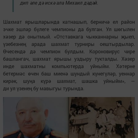
дип әле дә искә ала Михаил дәдәй.
Шахмат ярышларында катнашып, берничә ел район
эчке эшләр бүлеге чемпионы да булган. Ул шөгылен
хәзер дә онытмый. «Отставкага чыкканнарны җыеп,
үзебезнең арада шахмат турниры оештырдылар.
Өчесендә дә чемпион булдым. Короновирус чире
башлангач, шахмат ярышы уздыру тукталды. Хәзер
инде шахматны компьютерда уйныйм. Хәтерне
бетермәс өчен баш миенә шундый күнегүләр, уеннар
кирәк, шуңа күрә шахмат, шашка уйныйм», —
ди ул үзенең бу мавыгуы турында.