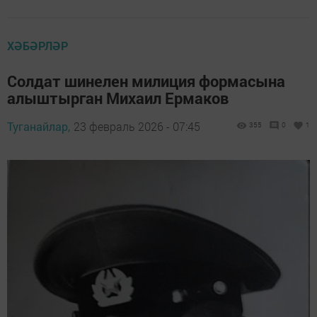
ХӘБӘРЛӘР
Солдат шинелен милиция формасына
алыштырган Михаил Ермаков
Туганайлар,
23 февраль 2026 - 07:45
355
0
1