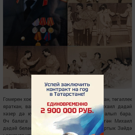
Гомерен хокук тәртибен саклауга багышлаган, төгәллек
яраткан, вакытын бушка уздырмаган Михаил дәдәй
хәзер дә күпләр сокланырлык тормыш алып бара.
Өч балага гомер һәм дөрес тәрбия биргән Михаил
дәдәй белән Люба җиңги инде 50 елдан артык Зәйдә