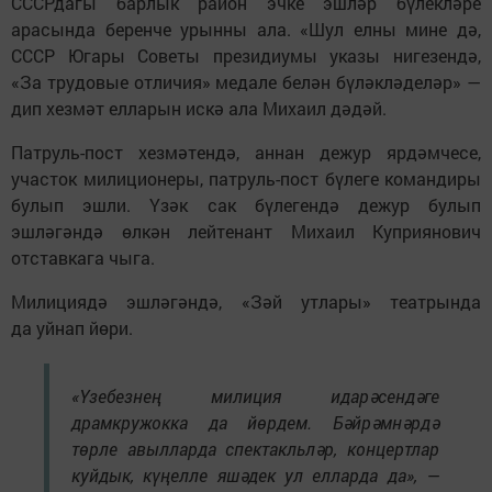
СССРдагы барлык район эчке эшләр бүлекләре
арасында беренче урынны ала. «Шул елны мине дә,
СССР Югары Советы президиумы указы нигезендә,
«За трудовые отличия» медале белән бүләкләделәр» —
дип хезмәт елларын искә ала Михаил дәдәй.
Патруль-пост хезмәтендә, аннан дежур ярдәмчесе,
участок милиционеры, патруль-пост бүлеге командиры
булып эшли. Үзәк сак бүлегендә дежур булып
эшләгәндә өлкән лейтенант Михаил Куприянович
отставкага чыга.
Милициядә эшләгәндә, «Зәй утлары» театрында
да уйнап йөри.
«Үзебезнең милиция идарәсендәге
драмкружокка да йөрдем. Бәйрәмнәрдә
төрле авылларда спектакльләр, концертлар
куйдык, күңелле яшәдек ул елларда да», —