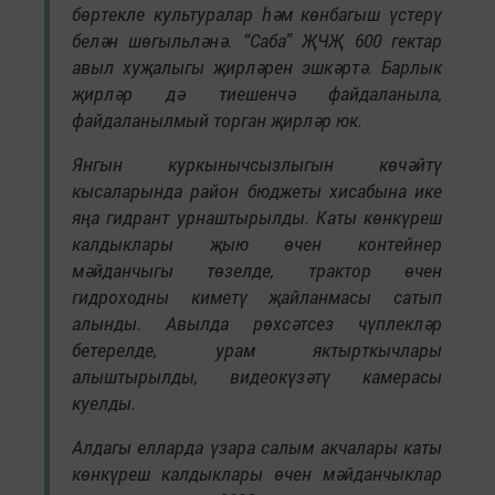
бөртекле культуралар һәм көнбагыш үстерү
белән шөгыльләнә. “Саба” ҖЧҖ 600 гектар
авыл хуҗалыгы җирләрен эшкәртә. Барлык
җирләр дә тиешенчә файдаланыла,
файдаланылмый торган җирләр юк.
Янгын куркынычсызлыгын көчәйтү
кысаларында район бюджеты хисабына ике
яңа гидрант урнаштырылды. Каты көнкүреш
калдыклары җыю өчен контейнер
мәйданчыгы төзелде, трактор өчен
гидроходны киметү җайланмасы сатып
алынды. Авылда рөхсәтсез чүплекләр
бетерелде, урам яктырткычлары
алыштырылды, видеокүзәтү камерасы
куелды.
Алдагы елларда үзара салым акчалары каты
көнкүреш калдыклары өчен мәйданчыклар