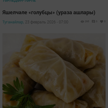
ТӨРЛЕДӘН-ТӨРЛЕ
Яшелчәле «голубцы» (ураза ашлары)
Туганайлар,
23 февраль 2026 - 07:00
295
0
0