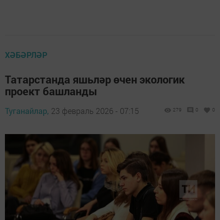
ХӘБӘРЛӘР
Татарстанда яшьләр өчен экологик
проект башланды
Туганайлар,
23 февраль 2026 - 07:15
279
0
0