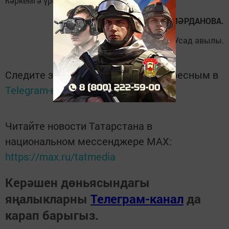
һәркемгә үрнәк булып яшиләр.
Анастасия Ш
Ә
ЙМ
Ә
РДАНОВА.
Лаеш районының Усад авылы.
Следите за самым важным и интересным в
Telegram-канале
Татмедиа
Читайте новости Татарстана в
национальном мессенджере MАХ:
https://max.ru/tatmedia
Керәшен дөньясындагы
яңалыкларны
Телеграм-канал
да
карап барыгыз.