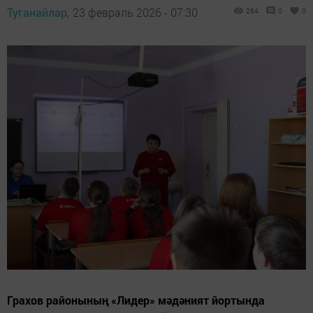
Туганайлар,
23 февраль 2026 - 07:30
264
0
0
Грахов районының «Лидер» мәдәният йортында