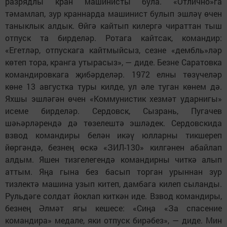
разрядлы кран машинисты була. «Отлично»га
тәмамлап, зур краннарда машинист булып эшләү өчен
таныклык алдык. Өйгә кайтып килергә чираттан тыш
отпуск та бирделәр. Ротага кайтсак, командир:
«Егетләр, отпускага кайтмыйсыз, сезне «дембль»ләр
көтеп тора, кранга утырасыз», — диде. Безне Саратовка
командировкага җибәрделәр. 1972 елны төзүчеләр
көне 13 августка туры килде, ул әле туган көнем дә.
Яхшы эшләгән өчен «Коммунистик хезмәт ударнигы»
исеме бирделәр. Сердовск, Сызрань, Пугачев
шәһәрләрендә дә төзелештә эшләдек. Сердовскида
взвод командиры белән икәү юлларны тикшереп
йөргәндә, безнең өскә «ЗИЛ-130» килгәнен абайлап
алдым. Яшен тизгелегендә командирны читкә алып
аттым. Яңа гына без басып торган урыннан зур
тизлектә машина узып китеп, дамбага килеп сыланды.
Рульдәге солдат йоклап киткән иде. Взвод командиры,
безнең Әлмәт ягы кешесе: «Сиңа «За спасение
командира» медале, яки отпуск бирәбез», — диде. Мин