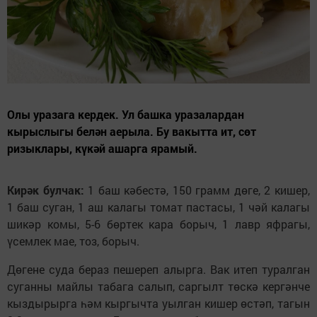
Олы уразага кердек. Ул башка уразалардан
кырыслыгы белән аерыла. Бу вакытта ит, сөт
ризыклары, күкәй ашарга ярамый.
Кирәк булчак:
1 баш кәбестә, 150 грамм дөге, 2 кишер,
1 баш суган, 1 аш калагы томат пастасы, 1 чәй калагы
шикәр комы, 5-6 бөртек кара борыч, 1 лавр яфрагы,
үсемлек мае, тоз, борыч.
Дөгене суда бераз пешереп алырга. Вак итеп туралган
суганны майлы табага салып, саргылт төскә кергәнче
кыздырырга һәм кыргычта уылган кишер өстәп, тагын