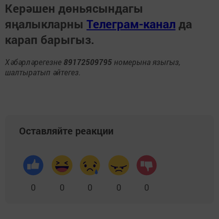
Керәшен дөньясындагы
яңалыкларны
Телеграм-канал
да
карап барыгыз.
Хәбәрләрегезне
89172509795
номерына языгыз,
шалтыратып әйтегез.
Оставляйте реакции
0
0
0
0
0