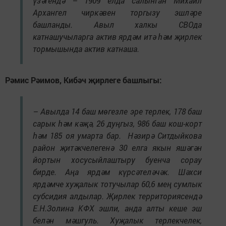
үзәгендә – 1909 елда салынган Михаил
Архангел чиркәвен торгызу эшләре
башланды. Авыл халкы СВОда
катнашучыларга актив ярдәм итә һәм җирлек
тормышында актив катнаша.
Рәмис Рәимов, Кибәч җирлеге башлыгы:
– Авылда 14 баш мөгезле эре терлек, 178 баш
сарык һәм кәҗә, 26 дуңгыз, 986 баш кош-корт
һәм 185 оя умарта бар. Нәзирә Ситдыйкова
район җитәкчелегенә 30 елга якын яшәгән
йортын хосусыйлаштыру буенча сорау
бирде. Аңа ярдәм күрсәтеләчәк. Шәхси
ярдәмче хуҗалык тотучылар 60,6 мең сумлык
субсидия алдылар. Җирлек территориясендә
Е.Н.Золина КФХ эшли, анда алты кеше эш
белән мәшгуль. Хуҗалык терлекчелек,