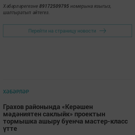
Хәбәрләрегезне
89172509795
номерына языгыз,
шалтыратып әйтегез.
Перейти на страницу новости
ХӘБӘРЛӘР
Грахов районында «Керәшен
мәдәниятен саклыйк» проектын
тормышка ашыру буенча мастер-класс
үтте