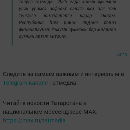
төзүгә тотылды. 2026 елда халык җыемны
үзәк урамга асфальт салуга яки вак таш
түшәүгә юнәлдерергә карар кылды.
Республика һәм район ярдәме белән
финанслауның гомуми суммасы бер миллион
сумнан артып китәчәк.
Алга
Следите за самым важным и интересным в
Telegram-канале
Татмедиа
Читайте новости Татарстана в
национальном мессенджере MАХ:
https://max.ru/tatmedia