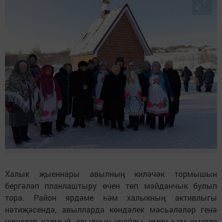
Халык җыеннары авылның киләчәк тормышын
бергәләп планлаштыру өчен төп мәйданчык булып
тора. Район ярдәме һәм халыкның активлыгы
нәтиҗәсендә, авылларда көндәлек мәсьәләләр генә
чишелеп калмый, авылның уңайлы, имин һәм өметле