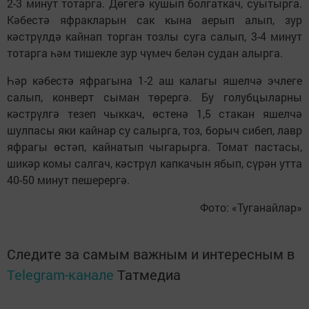
2-3 минут тотарга. Дөгегә кушып болгаткач, суытырга.
Кәбестә яфракларын сак кына аерып алып, зур
кәстрүлдә кайнап торган тозлы суга салып, 3-4 минут
тотарга һәм тишекле зур чүмеч белән судан алырга.
Һәр кәбестә яфрагына 1-2 аш калагы яшелчә эчлеге
салып, конверт сыман төрергә. Бу голубцыларны
кәстрүлгә тезеп чыккач, өстенә 1,5 стакан яшелчә
шулпасы яки кайнар су салырга, тоз, борыч сибеп, лавр
яфрагы өстәп, кайнатып чыгарырга. Томат пастасы,
шикәр комы салгач, кәстрүл капкачын ябып, сүрән утта
40-50 минут пешерергә.
Фото: «Туганайлар»
Следите за самым важным и интересным в
Telegram-канале
Татмедиа