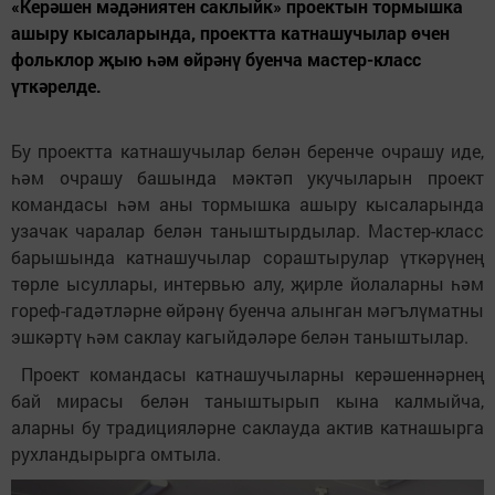
«Керәшен мәдәниятен саклыйк» проектын тормышка
ашыру кысаларында, проектта катнашучылар өчен
фольклор җыю һәм өйрәнү буенча мастер-класс
үткәрелде.
Бу проектта катнашучылар белән беренче очрашу иде,
һәм очрашу башында мәктәп укучыларын проект
командасы һәм аны тормышка ашыру кысаларында
узачак чаралар белән таныштырдылар. Мастер-класс
барышында катнашучылар сораштырулар үткәрүнең
төрле ысуллары, интервью алу, җирле йолаларны һәм
гореф-гадәтләрне өйрәнү буенча алынган мәгълүматны
эшкәртү һәм саклау кагыйдәләре белән таныштылар.
Проект командасы катнашучыларны керәшеннәрнең
бай мирасы белән таныштырып кына калмыйча,
аларны бу традицияләрне саклауда актив катнашырга
рухландырырга омтыла.