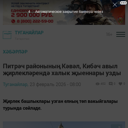
2
Автоматическое закрытие баннера через
ТУГАНАЙЛАР
16+
Татарстан
ХӘБӘРЛӘР
Питрәч районының Кәвәл, Кибәч авыл
җирлекләрендә халык җыеннары узды
Туганайлар,
23 февраль 2026 - 08:00
402
0
0
Җирлек башлыклары узган елның төп вакыйгалары
турында сөйләде.