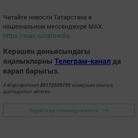
Читайте новости Татарстана в
национальном мессенджере MАХ:
https://max.ru/tatmedia
Керәшен дөньясындагы
яңалыкларны
Телеграм-канал
да
карап барыгыз.
Хәбәрләрегезне
89172509795
номерына языгыз,
шалтыратып әйтегез.
Перейти на страницу новости