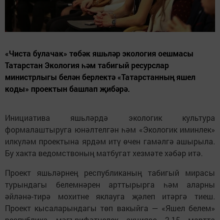
«Чиста булачак» төбәк яшьләр экология оешмасы
Татарстан Экология һәм табигый ресурслар
министрлыгы белән берлектә «Татарстанның яшел
коды» проектын башлап җибәрә.
Инициатива яшьләрдә экологик культура
формалаштыруга юнәлтелгән һәм «Экологик иминлек»
илкүләм проектына ярдәм итү өчен гамәлгә ашырыла.
Бу хакта ведомствоның матбугат хезмәте хәбәр итә.
Проект яшьләрнең республиканың табигый мирасы
турындагы белемнәрен арттырырга һәм аларны
әйләнә-тирә мохитне яклауга җәлеп итәргә тиеш.
Проект кысаларындагы төп вакыйга — «Яшел белем»
республика мәгърифәтчелек акциясе 2-15 мартта