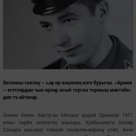
Ватанны саклау – һәр ир кешенең изге бурычы. «Армия
– егетләрдән чын ирләр ясый торган тормыш мәктәбе»
дип тә әйтәләр.
Әнием белән бертуган Михаил дәдәй Ермаков 1971
елны хәрби хезмәткә алынды. Куйбышевта (хәзер
Самара шәһәре) тиешле хәзерлек-өйрәнү үтеп, 4нче