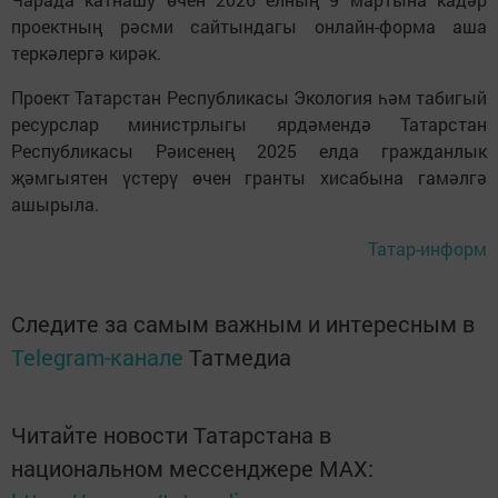
проектның рәсми сайтындагы онлайн-форма аша
теркәлергә кирәк.
Проект Татарстан Республикасы Экология һәм табигый
ресурслар министрлыгы ярдәмендә Татарстан
Республикасы Рәисенең 2025 елда гражданлык
җәмгыятен үстерү өчен гранты хисабына гамәлгә
ашырыла.
Татар-информ
Следите за самым важным и интересным в
Telegram-канале
Татмедиа
Читайте новости Татарстана в
национальном мессенджере MАХ: