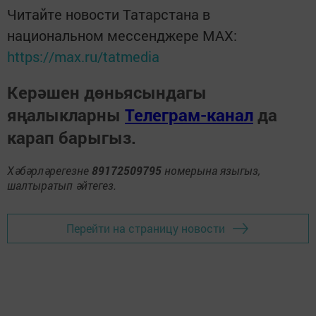
Читайте новости Татарстана в
национальном мессенджере MАХ:
https://max.ru/tatmedia
Керәшен дөньясындагы
яңалыкларны
Телеграм-канал
да
карап барыгыз.
Хәбәрләрегезне
89172509795
номерына языгыз,
шалтыратып әйтегез.
Перейти на страницу новости