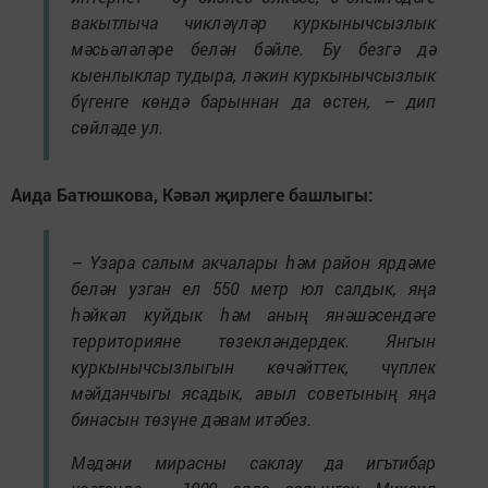
вакытлыча чикләүләр куркынычсызлык
мәсьәләләре белән бәйле. Бу безгә дә
кыенлыклар тудыра, ләкин куркынычсызлык
бүгенге көндә барыннан да өстен, – дип
сөйләде ул.
Аида Батюшкова, Кәвәл җирлеге башлыгы:
– Үзара салым акчалары һәм район ярдәме
белән узган ел 550 метр юл салдык, яңа
һәйкәл куйдык һәм аның янәшәсендәге
территорияне төзекләндердек. Янгын
куркынычсызлыгын көчәйттек, чүплек
мәйданчыгы ясадык, авыл советының яңа
бинасын төзүне дәвам итәбез.
Мәдәни мирасны саклау да игътибар