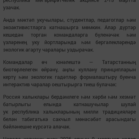
узачак.
Анда мәктәп укучылары, студентлар, педагоглар һәм
экоактивистларга катнашырга мөмкин. Алар дүртәр
кешедән торган командаларга бүленәчәк һәм
үзләренең уку йортларында һәм бергәлекләрендә
экологик агарту чаралары уздырачак.
Командалар өч юнәлештә — Татарстанның
биотөрлелеген өйрәнү, аңлы куллану принципларын
кертү һәм экологик гадәтләр формалаштыру буенча
интерактив чаралар оештырырга тиеш булачак:
Россия халыклары бердәмлеге һәм хәрби һәм хезмәт
батырлыгы елында катнашучылар шулай
ук республика халыкларының милли традицияләре
белән табигатькә сакчыл мөнәсәбәт арасындагы
бәйләнешне күрсәтә алачак.
Чарада катнашу өчен 2026 елның 9 мартына кадәр