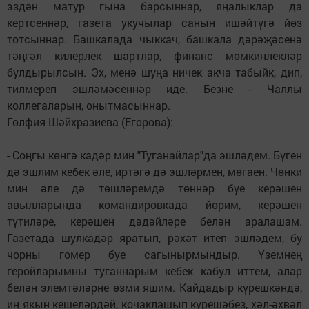
эздән матур гына барсыннар, яңалыклар да
кертсеннәр, газета укучылар санын ишәйтүгә йөз
тотсыннар. Башкалада чыккач, башкала дәрәҗәсенә
тәңгәл килерлек шартлар, финанс мөмкинлекләр
булдырылсын. Эх, менә шуңа ничек акча табыйк, дип,
тилмереп эшләмәсеннәр иде. Безне - Чаллы
коллегаларын, онытмасыннар.
Гөлфия Шәйхразиева (Егорова):
- Соңгы көнгә кадәр мин "Туганайлар"да эшләдем. Бүген
дә эшлим кебек әле, иртәгә дә эшләрмен, мөгаен. Чөнки
мин әле дә төшләремдә төннәр буе керәшен
авылларында командировкада йөрим, керәшен
түтиләре, керәшен дәдәйләре белән аралашам.
Газетада шулкадәр яратып, рәхәт итеп эшләдем, бу
чорны гомер буе сагынырмындыр. Үземнең
геройларымны туганнарым кебек кабул иттем, алар
белән элемтәләрне өзми яшим. Кайдадыр күрешкәндә,
иң якын кешеләрдәй, кочаклашып күрешәбез, хәл-әхвәл