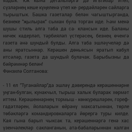
яздык. Юк кына детальләргә дә игътибар итеп,
сүзләрнең кеше күңеленә үтеп ке- рердәйләрен сайларга
тырыштык. Башка газеталар белән чагыштырганда,
безнеке "җылырак" сыман була торган иде. Һәм менә
шушы стиль алга таба да са- клансын иде. Баланы
ничек кадерләп, тәрбияләп үстерәсең, безнең өченгә
газета әнә шундый булды. Алга таба эшләүчеләр дә
аны яратсыннар. Керәшен дөньясын яратып кабул
итсәләр, газета да шундый булачак. Барыбызны да
бәйрәмнәр белән!
Фәнзилә Солтанова:
- 11 ел "Туганайлар"да эшләү дәверендә керәшеннәрне
уңган-булган, кунакчыл, тырыш халык буларак хөрмәт
иттем. Керәшеннәрнең тормыш - көнкүрешләрен, гореф-
гадәтләрен, йолаларын өйрәнү максатыннан, төрле
төбәкләргә командировкаларга йөрергә туры килде.
Кая гына барып чыксак та, керәшеннәргә генә хас
үзенчәлекләр сакланганын, ата-бабаларыннан калган