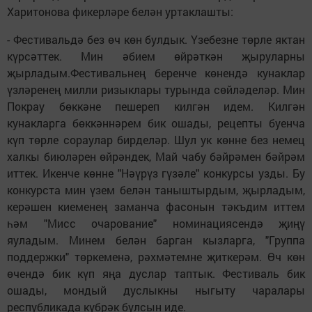
Харитонова фикерләре белән уртаклашты:
- Фестивальдә без өч көн булдык. Үзебезне төрле яктан
күрсәттек. Мин әбием өйрәткән җыруларны
җырладым.Фестивальнең беренче көнендә кунаклар
үзләренең милли ризыклары турында сөйләделәр. Мин
Покрау бөккәне пешереп килгән идем. Килгән
кунакларга бөккәннәрем бик ошады, рецепты буенча
күп төрле сораулар бирделәр. Шул ук көнне без немец
халкы биюләрен өйрәндек, Май чабу бәйрәмен бәйрәм
иттек. Икенче көнне "Нәүрүз гүзәле" конкурсы узды. Бу
конкурста мин үзем белән таныштырдым, җырладым,
керәшен киеменең заманча фасонын тәкъдим иттем
һәм "Мисс очарование" номинациясендә җиңү
яуладым. Минем белән барган кызларга, "Группа
поддержки" төркеменә, рәхмәтемне җиткерәм. Өч көн
өчендә бик күп яңа дуслар таптык. Фестиваль бик
ошады, мондый дуслыкны ныгыту чаралары
республикада күбрәк булсын иде.