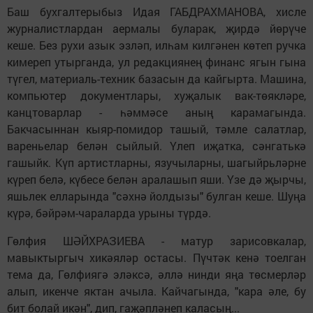
Баш бухгалтерыбыз Идая ГАБДРАХМАНОВА, хисле
журналистлардан аермалы буларак, җирдә йөрүче
кеше. Без рухи азык эзләп, илһам килгәнен көтеп ручка
кимереп утырганда, ул редакциянең финанс ягын гына
түгел, материаль-техник базасын да кайгырта. Машина,
компьютер документлары, хуҗалык вак-төякләре,
канцтоварлар - һәммәсе аның карамагында.
Бакчасыннан кыяр-помидор ташый, тәмле салатлар,
вареньелар белән сыйлый. Үлеп иҗатка, сәнгатькә
гашыйк. Күп артистларны, язучыларны, шагыйрьләрне
күреп белә, күбесе белән аралашып яши. Үзе дә җырчы,
яшьлек елларында "сәхнә йолдызы" булган кеше. Шуңа
күрә, бәйрәм-чараларда урыны түрдә.
Гөлфия ШӘЙХРАЗИЕВА - матур зарисовкалар,
мавыктыргыч хикәяләр остасы. Пүчтәк кенә тоелган
тема да, Гөлфиягә эләксә, әллә нинди яңа төсмерләр
алып, икенче яктан ачыла. Кайчагында, "кара әле, бу
бит болай икән", дип, гаҗәпләнеп каласың...