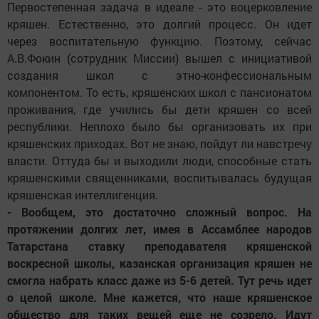
Первостепенная задача в идеале - это воцерковление
кряшен. Естественно, это долгий процесс. Он идет
через воспитательную функцию. Поэтому, сейчас
А.В.Фокин (сотрудник Миссии) вышел с инициативой
создания школ с этно-конфессиональным
компонентом. То есть, кряшенских школ с пансионатом
проживания, где учились бы дети кряшен со всей
республики. Неплохо было бы организовать их при
кряшенских приходах. Вот не знаю, пойдут ли навстречу
власти. Оттуда бы и выходили люди, способные стать
кряшенскими священниками, воспитывалась будущая
кряшенская интеллигенция.
- Вообщем, это достаточно сложный вопрос. На
протяжении долгих лет, имея в Ассамблее народов
Татарстана ставку преподавателя кряшенской
воскресной школы, казанская организация кряшен не
смогла набрать класс даже из 5-6 детей. Тут речь идет
о целой школе. Мне кажется, что наше кряшенское
общество для таких вещей еще не созрело. Идут