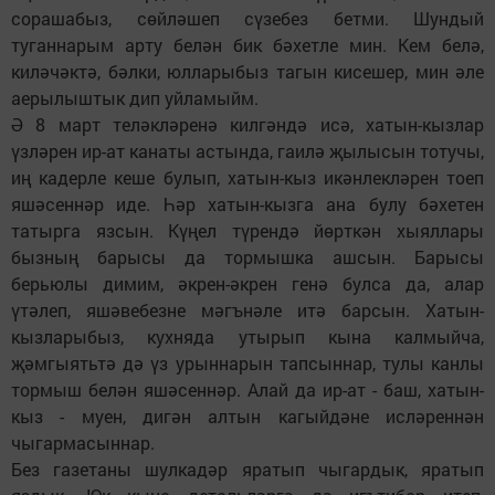
сорашабыз, сөйләшеп сүзебез бетми. Шундый
туганнарым арту белән бик бәхетле мин. Кем белә,
киләчәктә, бәлки, юлларыбыз тагын кисешер, мин әле
аерылыштык дип уйламыйм.
Ә 8 март теләкләренә килгәндә исә, хатын-кызлар
үзләрен ир-ат канаты астында, гаилә җылысын тотучы,
иң кадерле кеше булып, хатын-кыз икәнлекләрен тоеп
яшәсеннәр иде. Һәр хатын-кызга ана булу бәхетен
татырга язсын. Күңел түрендә йөрткән хыяллары
бызның барысы да тормышка ашсын. Барысы
берьюлы димим, әкрен-әкрен генә булса да, алар
үтәлеп, яшәвебезне мәгънәле итә барсын. Хатын-
кызларыбыз, кухняда утырып кына калмыйча,
җәмгыятьтә дә үз урыннарын тапсыннар, тулы канлы
тормыш белән яшәсеннәр. Алай да ир-ат - баш, хатын-
кыз - муен, дигән алтын кагыйдәне исләреннән
чыгармасыннар.
Без газетаны шулкадәр яратып чыгардык, яратып