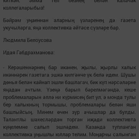
киткән, әмма гел безнең белән калачак
коллегаларыбыз!
Бәйрәм уңаеннан аларның үзләренең дә газета
укучыларга, яңа коллективка әйтәсе сүзләре бар.
Людмила Белоусова
Идая Габдрахманова:
- Керәшеннәрнең бар икәнен, җылы, җырлы халык
икәннәрен газетага эшкә килгәнче үк белә идем. Шушы
дөнья белән кайнап эшли башлагач, бик күп нәрсәләрне
яңадан ачтым. Үзеңә барып бәрелмәгәндә, кеше
проблемаларын әллә ни күрмисең бит ул, ә монда тулы
бер халыкның тормышы, проблемалары белән яши
башлыйсың. Минем өчен зур ачышлар да булды.
Талантлы шәхесләрдән торган иҗади коллективта
күңелемне салып эшләдем. Казанда тупланган
коллективка уңышлы юллар телим. Моңарчы салынган