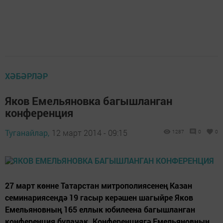
ХӘБӘРЛӘР
Яков Емельяновка багышланган
конференция
Туганайлар,
12 март 2014 - 09:15
1287
0
0
27 март көнне Татарстан митрополиясенең Казан
семинариясендә 19 гасыр керәшен шагыйре Яков
Емельяновның 165 еллык юбилеена багышланган
конференция булачак. Конференциягә Емельяновның