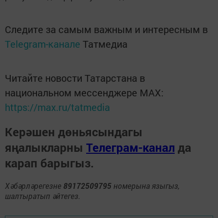
Следите за самым важным и интересным в
Telegram-канале
Татмедиа
Читайте новости Татарстана в
национальном мессенджере MАХ:
https://max.ru/tatmedia
Керәшен дөньясындагы
яңалыкларны
Телеграм-канал
да
карап барыгыз.
Хәбәрләрегезне
89172509795
номерына языгыз,
шалтыратып әйтегез.