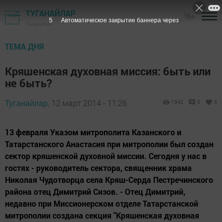
ТУГАНАЙЛАР
16+
4
Автоматическое закрытие баннера через
Татарстан
ТЕМА ДНЯ
Кряшенская духовная миссия: быть или
не быть?
Туганайлар,
12 март 2014 - 11:26
1342
0
0
13 февраля Указом митрополита Казанского и
Татарстанского Анастасия при митрополии был создан
сектор кряшенской духовной миссии. Сегодня у нас в
гостях - руководитель сектора, священник храма
Николая Чудотворца села Кряш-Серда Пестречинского
района отец Димитрий Сизов. - Отец Димитрий,
недавно при Миссионерском отделе Татарстанской
митрополии создана секция "Кряшенская духовная