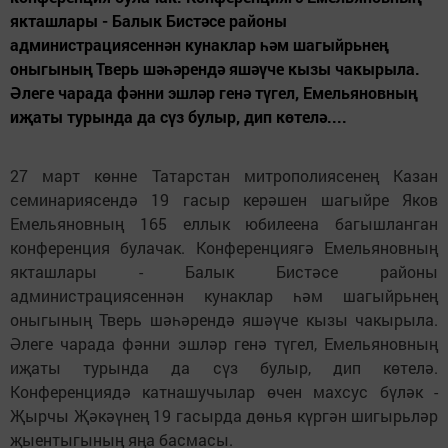
якташлары - Балык Бистәсе районы
администрациясеннән кунаклар һәм шагыйрьнең
оныгының Тверь шәһәрендә яшәүче кызы чакырыла.
Әлеге чарада фәнни эшләр генә түгел, Емельяновның
иҗаты турында да сүз булыр, дип көтелә....
27 март көнне Татарстан митрополиясенең Казан
семинариясендә 19 гасыр керәшен шагыйре Яков
Емельяновның 165 еллык юбилеена багышланган
конференция булачак. Конференциягә Емельяновның
якташлары - Балык Бистәсе районы
администрациясеннән кунаклар һәм шагыйрьнең
оныгының Тверь шәһәрендә яшәүче кызы чакырыла.
Әлеге чарада фәнни эшләр генә түгел, Емельяновның
иҗаты турында да сүз булыр, дип көтелә.
Конференциядә катнашучылар өчен махсус бүләк -
Җырчы Җәкәүнең 19 гасырда дөнья күргән шигырьләр
җыентыгының яңа басмасы.