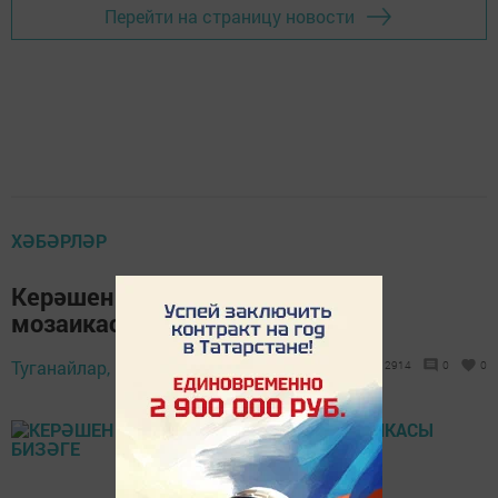
Перейти на страницу новости
ХӘБӘРЛӘР
Керәшен кызлары - Татарстан
мозаикасы бизәге
Туганайлар,
12 март 2014 - 07:54
2914
0
0