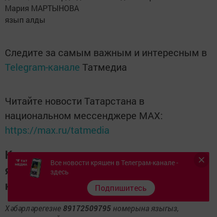
Мария МАРТЫНОВА
язып алды
Следите за самым важным и интересным в
Telegram-канале
Татмедиа
Читайте новости Татарстана в
национальном мессенджере MАХ:
https://max.ru/tatmedia
Керәшен дөньясындагы
Все новости кряшен в Телеграм-канале -
яңалыкларны
Телеграм-канал
да
здесь
карап барыгыз.
Подпишитесь
Хәбәрләрегезне
89172509795
номерына языгыз,