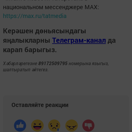
национальном мессенджере MАХ:
https://max.ru/tatmedia
Керәшен дөньясындагы
яңалыкларны
Телеграм-канал
да
карап барыгыз.
Хәбәрләрегезне
89172509795
номерына языгыз,
шалтыратып әйтегез.
Оставляйте реакции