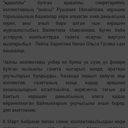
"җаваплы" булган җаваплы секретаребез,
коллективның "анасы" Рушания Михайлова, керәшен
тормышының башкалар керә алмаган эчке дөньясына
кереп, аны ачып бирә алган чын керәшен
журналистыбыз Валентина Максимова, бүген бәби
үстерүче, компьютерда газета ясаучы виртуоз
кызларыбыз - Ләйлә Харисова белән Ольга Гусева һәм
башкалар.
Чаллы коллективы унбер ел буена үз сүзе, үз фикере
булган кызыклы газета чыгарып килде, яраткан
укучыларын булдырды. Казанда оешып килүче яңа
коллектив, газетаның моңа кадәр ирешкән
казанышларын югалтмыйча, киресенчә, тагын да
баетып, керәшен дөньясының әлегә кадәр
өйрәнелмәгән байлыкларын укучысына ачып бирер,
дип өметләник.
8 Март бәйрәме белән сезне, коллективыбыздан инде