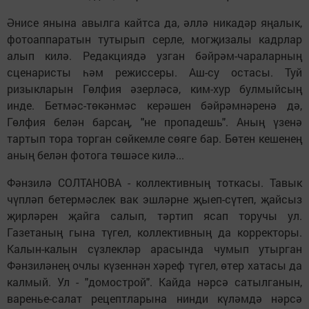
Әнисе янына авылга кайтса да, әллә никадәр яңалык,
фотоаппаратын тутырып серле, могҗизалы кадрлар
алып килә. Редакциядә узган бәйрәм-чараларның
сценаристы һәм режиссеры. Аш-су остасы. Туй
ризыкларын Гөлфия әзерләсә, ким-хур булмыйсың
инде. Бетмәс-төкәнмәс керәшен бәйрәмнәренә дә,
Гөлфия белән барсаң, "не пропадешь". Аның үзенә
тартып тора торган сөйкемле сөяге бар. Бөтен кешенең
аның белән фотога төшәсе килә...
Фәнзилә СОЛТАНОВА - коллективның тоткасы. Тавык
чүпләп бетермәслек вак эшләрне җыеп-сүтеп, җайсыз
җирләрен җайга салып, тәртип ясап торучы ул.
Газетаның гына түгел, коллективның да корректоры.
Калын-калын сүзлекләр арасында чумып утырган
Фәнзиләнең очлы күзеннән хәреф түгел, өтер хатасы да
калмый. Ул - "домострой". Кайда нәрсә сатылганын,
варенье-салат рецептларына нинди күләмдә нәрсә