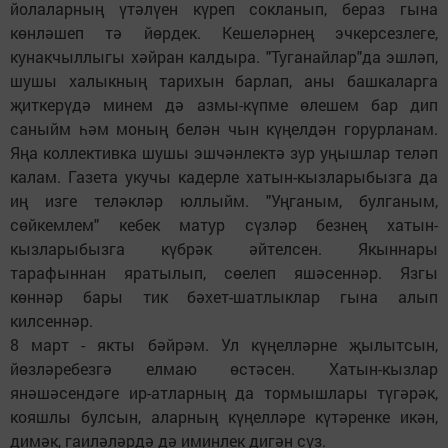
йолаларның үтәлүен күреп сокланып, бераз гына
көнләшеп тә йөрдек. Кешеләрнең эчкерсезлеге,
кунакчыллыгы хәйран калдыра. "Туганайлар"да эшләп,
шушы халыкның тарихын барлап, аны башкаларга
җиткерүдә минем дә азмы-күпме өлешем бар дип
саныйм һәм моның белән чын күңелдән горурланам.
Яңа коллективка шушы эшчәнлектә зур уңышлар теләп
калам. Газета укучы кадерле хатын-кызларыбызга да
иң изге теләкләр юллыйм. "Уңганым, булганым,
сөйкемлем" кебек матур сүзләр безнең хатын-
кызларыбызга күбрәк әйтелсен. Якыннары
тарафыннан яратылып, сөелеп яшәсеннәр. Язгы
көннәр бары тик бәхет-шатлыклар гына алып
килсеннәр.
8 март - якты бәйрәм. Ул күңелләрне җылытсын,
йөзләребезгә елмаю өстәсен. Хатын-кызлар
янәшәсендәге ир-атларның да тормышлары түгәрәк,
кояшлы булсын, аларның күңелләре күтәренке икән,
димәк, гаиләләрдә дә иминлек дигән сүз.