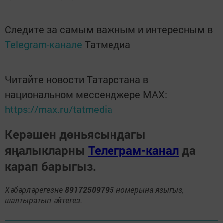
Следите за самым важным и интересным в
Telegram-канале
Татмедиа
Читайте новости Татарстана в
национальном мессенджере MАХ:
https://max.ru/tatmedia
Керәшен дөньясындагы
яңалыкларны
Телеграм-канал
да
карап барыгыз.
Хәбәрләрегезне
89172509795
номерына языгыз,
шалтыратып әйтегез.