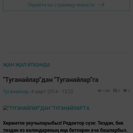
Перейти на страницу новости
ҖАН ҖАЛ ИТКӘНДӘ
"Туганайлар"дан "Туганайлар"га
Туганайлар,
4 март 2014 - 13:22
1288
0
0
Хөрмәтле укучыларыбыз! Редактор сүзе: Тиздән, бик
тиздән яз календареның яңа битләрен ача башларбыз.