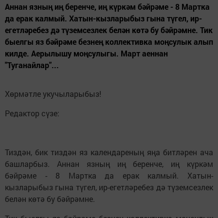
Аннан язның иң беренче, иң күркәм бәйрәме - 8 Мартка
да ерак калмый. Хатын-кызларыбыз гына түгел, ир-
егетләребез дә түземсезлек белән көтә бу бәйрәмне. Тик
быелгы яз бәйрәме безнең коллективка моңсулык алып
килде. Аерылышу моңсулыгы. Март аеннан
"Туганайлар"...
Хөрмәтле укучыларыбыз!
Редактор сүзе:
Тиздән, бик тиздән яз календареның яңа битләрен ача
башларбыз. Аннан язның иң беренче, иң күркәм
бәйрәме - 8 Мартка да ерак калмый. Хатын-
кызларыбыз гына түгел, ир-егетләребез дә түземсезлек
белән көтә бу бәйрәмне.