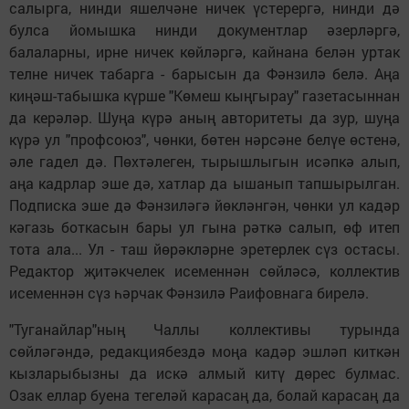
салырга, нинди яшелчәне ничек үстерергә, нинди дә
булса йомышка нинди документлар әзерләргә,
балаларны, ирне ничек көйләргә, кайнана белән уртак
телне ничек табарга - барысын да Фәнзилә белә. Аңа
киңәш-табышка күрше "Көмеш кыңгырау" газетасыннан
да керәләр. Шуңа күрә аның авторитеты да зур, шуңа
күрә ул "профсоюз", чөнки, бөтен нәрсәне белүе өстенә,
әле гадел дә. Пөхтәлеген, тырышлыгын исәпкә алып,
аңа кадрлар эше дә, хатлар да ышанып тапшырылган.
Подписка эше дә Фәнзиләгә йөкләнгән, чөнки ул кадәр
кәгазь боткасын бары ул гына рәткә салып, өф итеп
тота ала... Ул - таш йөрәкләрне эретерлек сүз остасы.
Редактор җитәкчелек исеменнән сөйләсә, коллектив
исеменнән сүз һәрчак Фәнзилә Раифовнага бирелә.
"Туганайлар"ның Чаллы коллективы турында
сөйләгәндә, редакциябездә моңа кадәр эшләп киткән
кызларыбызны да искә алмый китү дөрес булмас.
Озак еллар буена тегеләй карасаң да, болай карасаң да