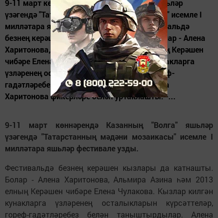
9-11 март көннәрендә Казанның "Волга" яшьләр
үзәгендә "Татарстанның мәдәни мозаикасы" исемле I
милләтара яшьләр фестивале узды. Фестивальдә
безнең керәшен кызлары да катнашты. Болар - Алена
Харитонова, Альмира Азина һәм 2013 елның Керәшен
чибәре Елена Чулакова. Кызлар килгән кунакларга
үзләренең осталыкларын күрсәттеләр, гореф-
гадәтләребез белән таныштырдылар. Алена
Харитонова фикерләре белән уртаклашты: -...
9-11 март көннәрендә Казанның "Волга" яшьләр
үзәгендә "Татарстанның мәдәни мозаикасы" исемле I
милләтара яшьләр фестивале узды.
Фестивальдә безнең керәшен кызлары да катнашты.
Болар - Алена Харитонова, Альмира Азина һәм 2013
елның Керәшен чибәре Елена Чулакова. Кызлар килгән
кунакларга үзләренең осталыкларын күрсәттеләр,
гореф-гадәтләребез белән таныштырдылар. Алена