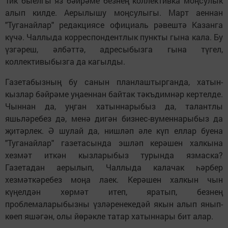
Тик быелгы яз бәйрәме безнең коллективка моңсулык
алып килде. Аерылышу моңсулыгы. Март аеннан
"Туганайлар" редакциясе официаль рәвештә Казанга
күчә. Чаллыда корреспондентлык пункты гына кала. Бу
үзгәреш, әлбәттә, адресыбызга гына түгел,
коллективыбызга да кагылды.
Газетабызның бу санын планлаштырганда, хатын-
кызлар бәйрәме уңаеннан байтак тәкъдимнәр кертелде.
Чыннан да, уңган хатыннарыбыз да, талантлы
яшьләребез дә, менә дигән бизнес-вуменнарыбыз да
җитәрлек. Ә шулай да, нишләп әле күп еллар буена
"Туганайлар" газетасында эшләп керәшен халкына
хезмәт иткән кызларыбыз турында язмаска?
Газетадан аерылып, Чаллыда калачак һәрбер
хезмәткәребез моңа лаек. Керәшен халкын чын
күңелдән хөрмәт итеп, яратып, безнең
проблемаларыбызны үзләренекедәй якын алып янып-
көеп яшәгән, олы йөрәкле татар хатыннары бит алар.