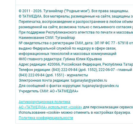
© 2011 - 2026. Туганайлар ("Родные мои"). Все права защищены.
© ТАТМЕДИА. Все материалы, размещенные на сайте, защищены з
Перепечатка, воспроизведение и распространение в любом объе
размещенной на сайте, возможна только с письменного согласия
При поддержке Республиканского агентства по печати и массов
Наименование СМИ: Туганайлар
№ свидетельства о регистрации СМИ, дата: ЭЛ № ФС 77 - 67918 от 
выдано Федеральной службой по надзору в сфере связи,
информационных технологий и массовых коммуникаций
ФИО главного редактора: Губина Юлия Юрьевна
Адрес редакции: 420066, Российская Федерация, Республика Татарста
Телефон редакции: (843) 222-09-84 (доб. 1552), 222-06-07 - главны
(843) 222-09-84 (доб. 1551) - журналисты
Электронная почта редакции: tuganaylar@yandex.ru
Для сообщений о фактах коррупции: tuganaylar@yandex.ru
Учредитель СМИ: АО «ТАТМЕДИА»
Антикоррупционная политика
АО «ТАТМЕДИА» использует «cookie»
для персонализации сервисо
Использование «cookie» можно отменить в настройках браузера.
Политика конфиденциальности