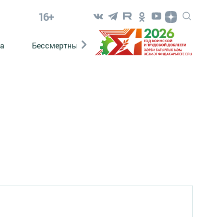
16+
а
Бессмертный полк. Кряшены