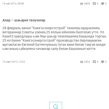
16 май 2012, 06:59
4600
0
0
Алар – шәһәрне төзүчеләр
28 февраль көнне "Камгэсэнергострой" төзелеш идарәсенең
ветераннар Советы үзенең 25 еллык юбилеен билгеләп үтте. Ул
КамАЗ заводлары һәм Яңа шәһәр төзелешенең башында торган,
25 ел буена "Камгэсэнергострой" производство берләшмәсен
җитәкләгән Евгений Батенчукның туган көне белән тәңгәл килде
һәм аның һәйкәленә чәчәкләр салу белән башланып китте.
13 март 2012, 10:22
4524
0
0