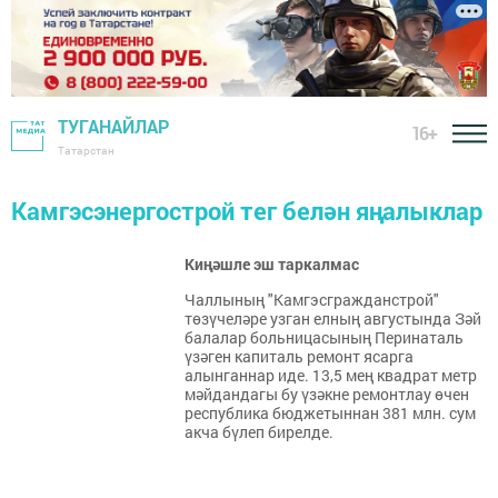
ТУГАНАЙЛАР
16+
Татарстан
Камгэсэнергострой тег белән яңалыклар
Киңәшле эш таркалмас
Чаллының "Камгэсгражданстрой"
төзүчеләре узган елның августында Зәй
балалар больницасының Перинаталь
үзәген капиталь ремонт ясарга
алынганнар иде. 13,5 мең квадрат метр
мәйдандагы бу үзәкне ремонтлау өчен
республика бюджетыннан 381 млн. сум
акча бүлеп бирелде.