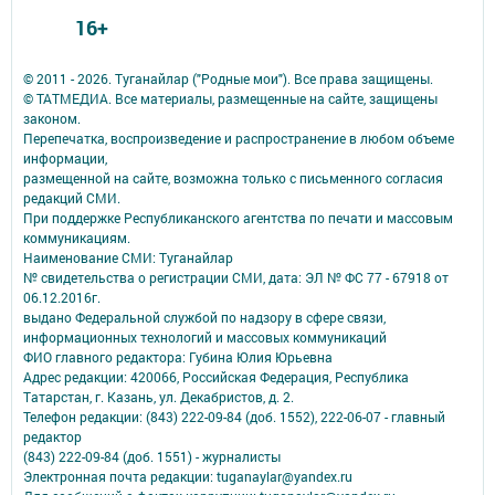
16+
© 2011 - 2026. Туганайлар ("Родные мои"). Все права защищены.
© ТАТМЕДИА. Все материалы, размещенные на сайте, защищены
законом.
Перепечатка, воспроизведение и распространение в любом объеме
информации,
размещенной на сайте, возможна только с письменного согласия
редакций СМИ.
При поддержке Республиканского агентства по печати и массовым
коммуникациям.
Наименование СМИ: Туганайлар
№ свидетельства о регистрации СМИ, дата: ЭЛ № ФС 77 - 67918 от
06.12.2016г.
выдано Федеральной службой по надзору в сфере связи,
информационных технологий и массовых коммуникаций
ФИО главного редактора: Губина Юлия Юрьевна
Адрес редакции: 420066, Российская Федерация, Республика
Татарстан, г. Казань, ул. Декабристов, д. 2.
Телефон редакции: (843) 222-09-84 (доб. 1552), 222-06-07 - главный
редактор
(843) 222-09-84 (доб. 1551) - журналисты
Электронная почта редакции: tuganaylar@yandex.ru