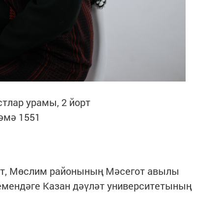
стлар урамы, 2 йорт
тәмә 1551
ст, Мөслим районының Мәсегот авылы
емендәге Казан дәүләт университетының