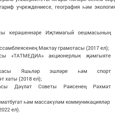
гариф учреждениесе, география һәм экологи
асы керәшеннәре Иҗтимагый оешмасының
ссамблеясенең Мактау грамотасы (2017 ел);
касы «ТАТМЕДИА» акционерлык җәмгыяте
бликасы Яшьләр эшләре һәм спорт
әт хаты
(2018 ел);
икасы Дәүләт Советы Рәисенең Рәхмәт
 матбугат һәм массакүләм коммуникацияләр
022 ел).