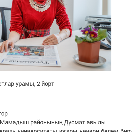
стлар урамы, 2 йорт
тор
, Мамадыш районының Дүсмәт авылы
дераль университеты югары һөнәри белем бир