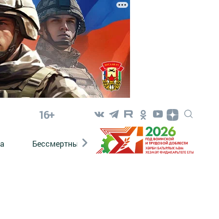
16+
а
Бессмертный полк. Кряшены