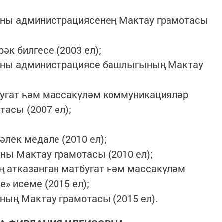
оны администрациясенең Мактау грамотасы
к билгесе (2003 ел);
йоны администрациясе башлыгының Мактау
бугат һәм массакүләм коммуникацияләр
асы (2007 ел);
әлек медале (2010 ел);
ны Мактау грамотасы (2010 ел);
ң атказанган матбугат һәм массакүләм
» исеме (2015 ел);
ың Мактау грамотасы (2015 ел).