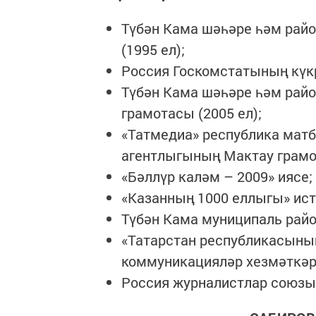
Түбән Кама шәһәре һәм рай
(1995 ел);
Россия Госкомстатының күкрә
Түбән Кама шәһәре һәм ра
грамотасы (2005 ел);
«Татмедиа» республика мат
агентлыгының Мактау грамот
«Бәллүр каләм – 2009» иясе;
«Казанның 1000 еллыгы» ист
Түбән Кама муниципаль райо
«Татарстан республикасыны
коммуникацияләр хезмәткәре
Россия журналистлар союзын