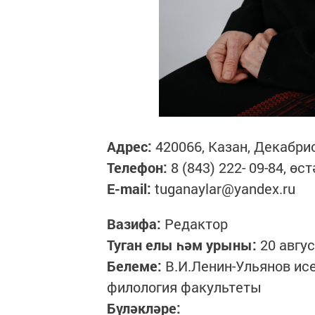
Адрес:
420066, Казан, Декабри
Телефон:
8 (843) 222- 09-84, өс
E-mail:
tuganaylar@yandex.ru
Вазифа:
Редактор
Туган елы һәм урыны:
20 авгу
Белеме:
В.И.Ленин-Ульянов ис
филология факультеты
Бүләкләре: