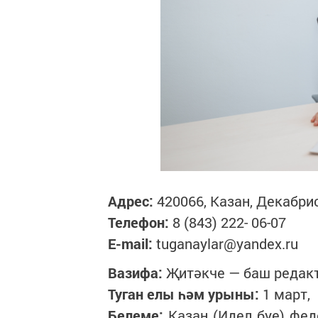
Адрес:
420066, Казан, Декабри
Телефон:
8 (843) 222- 06-07
E-mail:
tuganaylar@yandex.ru
Вазифа:
Җитәкче — баш редак
Туган елы һәм урыны:
1 март
Белеме:
Казан (Идел буе) фе