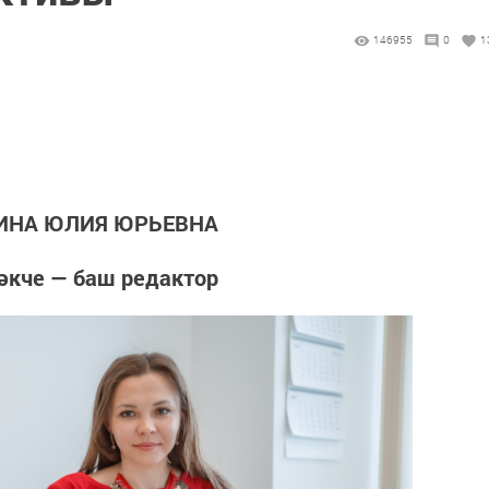
146955
0
1
ИНА ЮЛИЯ ЮРЬЕВНА
әкче — баш редактор