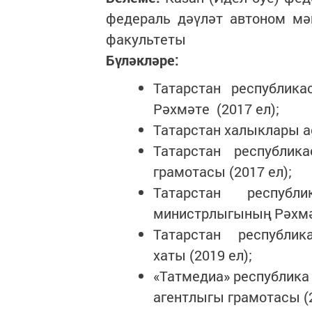
федераль дәүләт автоном мә
факультеты
Бүләкләре:
Татарстан республик
Рәхмәте (2017 ел);
Татарстан халыклары а
Татарстан республи
грамотасы (2017 ел);
Татарстан респу
министрлыгының Рәхм
Татарстан республ
хаты (2019 ел);
«Татмедиа» республика
агентлыгы грамотасы (2