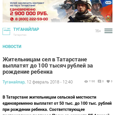
ТУГАНАЙЛАР
16+
Татарстан
НОВОСТИ
Жительницам сел в Татарстане
выплатят до 100 тысяч рублей за
рождение ребенка
Туганайлар,
12 февраль 2018 - 12:40
1130
0
0
В Татарстане жительницам сельской местности
единовременно выплатят от 50 тыс. до 100 тыс. рублей
при рождении ребенка. Соответствующее