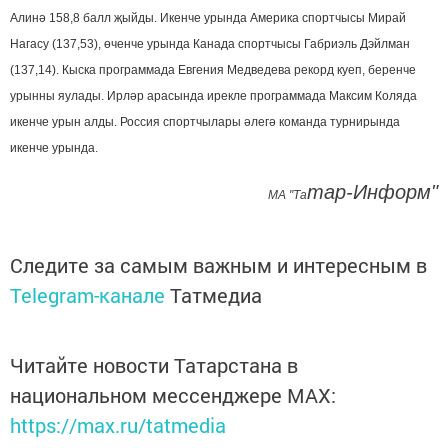
Алинә 158,8 балл җыйды. Икенче урында Америка спортчысы Мирай
Нагасу (137,53), өченче урында Канада спортчысы Габриэль Дэйлман
(137,14).
Кыска программада Евгения Медведева рекорд куеп, беренче
урынны яулады.
Ирләр арасында ирекле программада Максим Коляда
икенче урын алды.
Россия спортчылары әлегә команда турнирында
икенче урында
.
тар-Информ"
МА "Та
Следите за самым важным и интересным в
Telegram-канале
Татмедиа
Читайте новости Татарстана в
национальном мессенджере MАХ:
https://max.ru/tatmedia