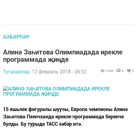
ХӘБӘРЛӘР
Алинә Заһитова Олимпиадада ирекле
программада җиңде
Туганайлар,
12 февраль 2018 - 06:52
1048
0
0
15 яшьлек фигуралы шуучы, Европа чемпионы Алинә
Заһитова Пхенчханда ирекле программада беренче
булды. Бу турыда ТАСС хәбәр итә.