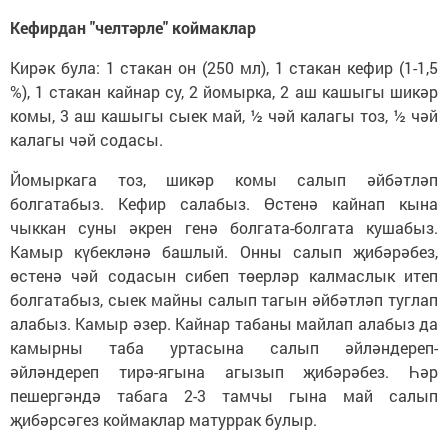
Кефирдан "челтәрле" коймаклар
Кирәк була: 1 стакан он (250 мл), 1 стакан кефир (1-1,5
%), 1 стакан кайнар су, 2 йомырка, 2 аш кашыгы шикәр
комы, 3 аш кашыгы сыек май, ½ чәй калагы тоз, ½ чәй
калагы чәй содасы.
Йомыркага тоз, шикәр комы салып әйбәтләп
болгатабыз. Кефир салабыз. Өстенә кайнап кына
чыккан суны әкрен генә болгата-болгата кушабыз.
Камыр күбекләнә башлый. Онны салып җибәрәбез,
өстенә чәй содасын сибеп төерләр калмаслык итеп
болгатабыз, сыек майны салып тагын әйбәтләп туглап
алабыз. Камыр әзер. Кайнар табаны майлап алабыз да
камырны таба уртасына салып әйләндереп-
әйләндереп тирә-ягына агызып җибәрәбез. Һәр
пешергәндә табага 2-3 тамчы гына май салып
җибәрсәгез коймаклар матуррак булыр.