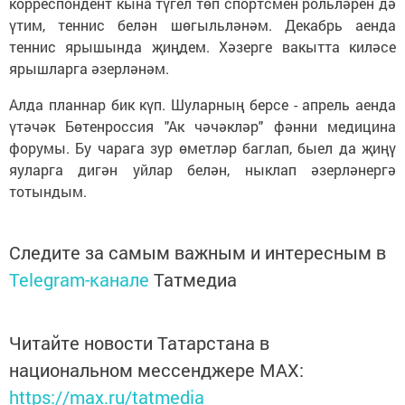
корреспондент кына түгел төп спортсмен рольләрен дә
үтим, теннис белән шөгыльләнәм. Декабрь аенда
теннис ярышында җиңдем. Хәзерге вакытта киләсе
ярышларга әзерләнәм.
Алда планнар бик күп. Шуларның берсе - апрель аенда
үтәчәк Бөтенроссия "Ак чәчәкләр" фәнни медицина
форумы. Бу чарага зур өметләр баглап, быел да җиңү
яуларга дигән уйлар белән, ныклап әзерләнергә
тотындым.
Следите за самым важным и интересным в
Telegram-канале
Татмедиа
Читайте новости Татарстана в
национальном мессенджере MАХ:
https://max.ru/tatmedia