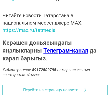
Читайте новости Татарстана в
национальном мессенджере MАХ:
https://max.ru/tatmedia
Керәшен дөньясындагы
яңалыкларны
Телеграм-канал
да
карап барыгыз.
Хәбәрләрегезне
89172509795
номерына языгыз,
шалтыратып әйтегез.
Перейти на страницу новости