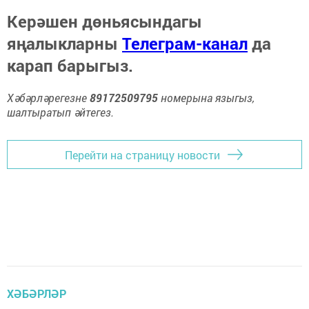
Керәшен дөньясындагы
яңалыкларны
Телеграм-канал
да
карап барыгыз.
Хәбәрләрегезне
89172509795
номерына языгыз,
шалтыратып әйтегез.
Перейти на страницу новости
ХӘБӘРЛӘР