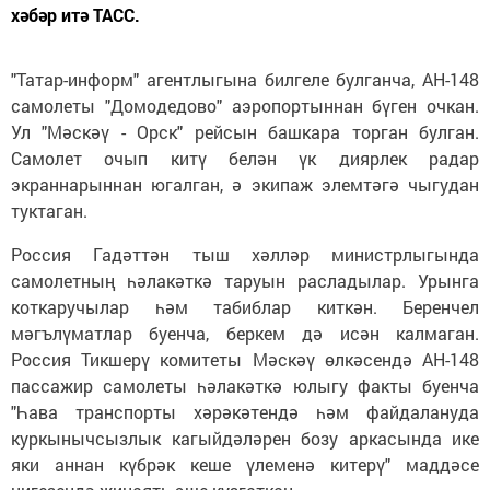
хәбәр итә ТАСС.
"Татар-информ" агентлыгына билгеле булганча, АН-148
самолеты "Домодедово" аэропортыннан бүген очкан.
Ул "Мәскәү - Орск" рейсын башкара торган булган.
Самолет очып китү белән үк диярлек радар
экраннарыннан югалган, ә экипаж элемтәгә чыгудан
туктаган.
Россия Гадәттән тыш хәлләр министрлыгында
самолетның һәлакәткә таруын расладылар. Урынга
коткаручылар һәм табиблар киткән. Беренчел
мәгълүматлар буенча, беркем дә исән калмаган.
Россия Тикшерү комитеты Мәскәү өлкәсендә АН-148
пассажир самолеты һәлакәткә юлыгу факты буенча
"Һава транспорты хәрәкәтендә һәм файдалануда
куркынычсызлык кагыйдәләрен бозу аркасында ике
яки аннан күбрәк кеше үлеменә китерү" маддәсе