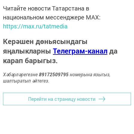
Читайте новости Татарстана в
национальном мессенджере MАХ:
https://max.ru/tatmedia
Керәшен дөньясындагы
яңалыкларны
Телеграм-канал
да
карап барыгыз.
Хәбәрләрегезне
89172509795
номерына языгыз,
шалтыратып әйтегез.
Перейти на страницу новости