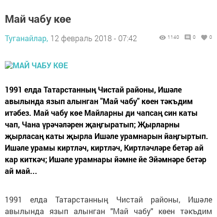
Май чабу көе
Туганайлар,
12 февраль 2018 - 07:42
1140
0
0
1991 елда Татарстанның Чистай районы, Ишәле
авылында язып алынган "Май чабу" көен тәкъдим
итәбез. Май чабу көе Майларны ди чапсаң син каты
чап, Чана үрәчәләрен җаңгыратып; Җырларны
җырласаң каты җырла Ишәле урамнарын йаңгыртып.
Ишәле урамы киртләч, киртләч, Киртләчләре бетәр ай
кар киткәч; Ишәле урамнары йәмне йе Эйәмнәре бетәр
ай май...
1991 елда Татарстанның Чистай районы, Ишәле
авылында язып алынган "Май чабу" көен тәкъдим