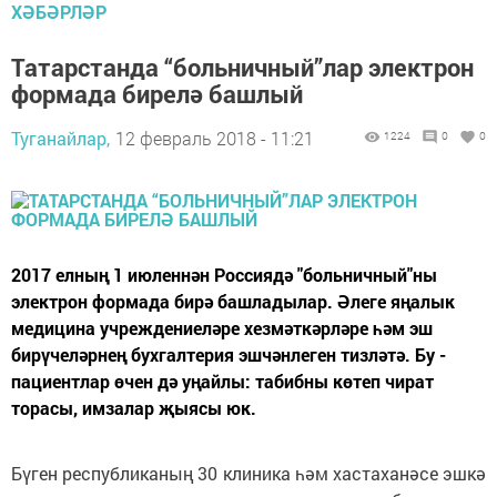
ХӘБӘРЛӘР
Татарстанда “больничный”лар электрон
формада бирелә башлый
Туганайлар,
12 февраль 2018 - 11:21
1224
0
0
2017 елның 1 июленнән Россиядә "больничный"ны
электрон формада бирә башладылар. Әлеге яңалык
медицина учреждениеләре хезмәткәрләре һәм эш
бирүчеләрнең бухгалтерия эшчәнлеген тизләтә. Бу -
пациентлар өчен дә уңайлы: табибны көтеп чират
торасы, имзалар җыясы юк.
Бүген республиканың 30 клиника һәм хастаханәсе эшкә