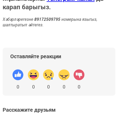
карап барыгыз.
Хәбәрләрегезне
89172509795
номерына языгыз,
шалтыратып әйтегез.
Оставляйте реакции
0
0
0
0
0
Расскажите друзьям