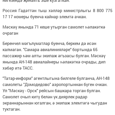
нигезендә җинаять эше кузгаткан.
Россия Гадәттән тыш хәлләр министрлыгы 8 800 775
17 17 номеры буенча кайнар элемтә ачкан.
Мәскәү янында 71 кеше утырган самолет һәлакәткә
очраган
Беренчел мәгълүматлар буенча, беркем дә исән
калмаган. "Самара авиалинияләре" бортында 65
пассажир һәм алты экипаж әгъзасы булган. Мәскәү
янында АН-148 авиалайнеры һәлакәткә очрады, дип
хәбәр итә ТАСС.
"Татар-информ" агентлыгына билгеле булганча, АН-148
самолеты "Домодедово" аэропортыннан бүген очкан.
Ул "Мәскәү - Орск" рейсын башкара торган булган.
Самолет очып китү белән үк диярлек радар
экраннарыннан югалган, ә экипаж элемтәгә чыгудан
туктаган.