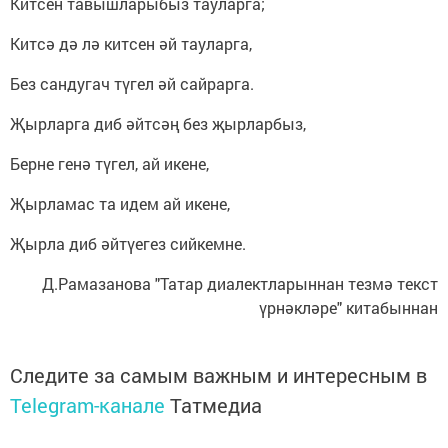
Китсен тавышларыбыз тауларга;
Китсә дә лә китсен әй тауларга,
Без сандугач түгел әй сайрарга.
Җырларга диб әйтсәң без җырларбыз,
Берне генә түгел, ай икене,
Җырламас та идем ай икене,
Җырла диб әйтүегез сийкемне.
Д.Рамазанова "Татар диалектларыннан тезмә текст
үрнәкләре" китабыннан
Следите за самым важным и интересным в
Telegram-канале
Татмедиа