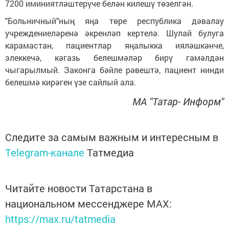
7200 иминиятләштерүче белән килешү төзелгән.
"Больничный"ның яңа төре республика дәвалау
учреждениеләренә әкренләп кертелә. Шулай булуга
карамастан, пациентлар яңалыкка ияләшкәнче,
элеккечә, кәгазь белешмәләр бирү гамәлдән
чыгарылмый. Законга бәйле рәвештә, пациент нинди
белешмә кирәген үзе сайлый ала.
МА "Татар- Информ"
Следите за самым важным и интересным в
Telegram-канале
Татмедиа
Читайте новости Татарстана в
национальном мессенджере MАХ:
https://max.ru/tatmedia