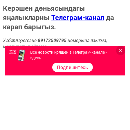
Керәшен дөньясындагы
яңалыкларны
Телеграм-канал
да
карап барыгыз.
Хәбәрләрегезне
89172509795
номерына языгыз,
шалтыратып әйтегез.
Все новости кряшен в Телеграм-канале -
здесь
Перейти на страницу новости
Подпишитесь