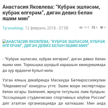
Анастасия Яковлева: “Күбрәк эшләсәм,
күбрәк өлгерәм”, дигән девиз белән
яшим мин”
Туганайлар,
12 февраль 2018 - 07:58
1413
0
0
- "Күбрәк эшләсәм, күбрәк өлгерәм", дигән девиз белән
яшим мин. Тормышка шундый карашым көнкүрешемдә
дә зур ярдәмче булып килә.
Узган елның декабрендә Мәскәүдә Бөтенроссиякүләм
"Медиавесна" конкурсы үтте. Эшем жюри экспертлары
белән югары бәяләнеп, җиңүче титулына лаек булдым.
"Ассоциация студенческих спортивных клубов России"
дип аталган организациядә дә катнашам. Мин анда