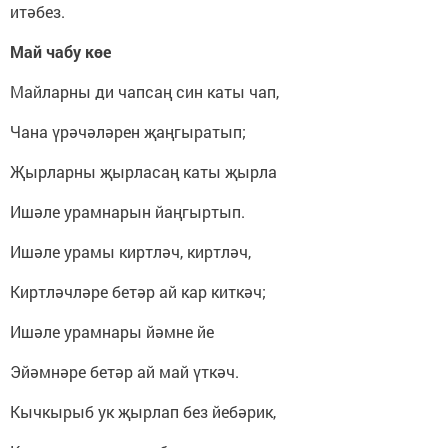
итәбез.
Май
чабу көе
Майларны ди чапсаң син каты чап,
Чана үрәчәләрен җаңгыратып;
Җырларны җырласаң каты җырла
Ишәле урамнарын йаңгыртып.
Ишәле урамы киртләч, киртләч,
Киртләчләре бетәр ай кар киткәч;
Ишәле урамнары йәмне йе
Эйәмнәре бетәр ай май үткәч.
Кычкырыб ук җырлап без йебәрик,