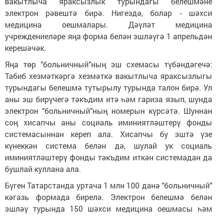
вакытлыча яраксызлык турындагы белешмәне
электрон рәвештә бирә. Нигездә, болар - шәхси
медицина оешмалары. Дәүләт медицина
учреждениеләре яңа форма белән эшләүгә 1 апрельдән
керешәчәк.
Яңа төр "больничный"ның эш схемасы түбәндәгечә:
Табиб хезмәткәргә хезмәткә вакытлыча яраксызлыгы
турындагы белешмә тутырылу турында талон бирә. Ул
аны эш бирүчегә тәкъдим итә һәм гариза язып, шунда
электрон "больничный"ның номерын күрсәтә. Шуннан
соң хисапчы аны социаль иминиятләштерү фонды
системасыннан кереп ала. Хисапчы бу эштә үзе
күнеккән система белән дә, шулай ук социаль
иминиятләштерү фонды тәкъдим иткән системадан да
бушлай куллана ала.
Бүген Татарстанда уртача 1 млн 100 данә "больничный"
кәгазь формада бирелә. Электрон белешмә белән
эшләү турында 150 шәхси медицина оешмасы һәм