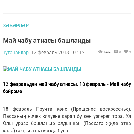
ХӘБӘРЛӘР
Май чабу атнасы башланды
Туганайлар,
12 февраль 2018 - 07:12
1232
0
0
12 февральдән май чабу атнасы. 18 февраль - Май чабу
бәйрәме
18 февраль Пручти көне (Прощеное воскресенье).
Пасханың ничек килүенә карап бу көн үзгәреп тора. Ул
Олы ураза башланыр алдыннан (Пасхага җиде атна
кала) соңгы атна көндә була.