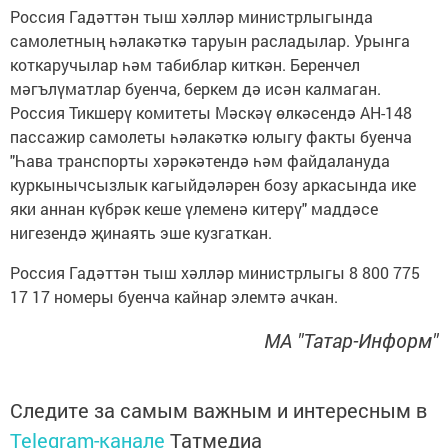
Россия Гадәттән тыш хәлләр министрлыгында
самолетның һәлакәткә таруын расладылар. Урынга
коткаручылар һәм табиблар киткән. Беренчел
мәгълүматлар буенча, беркем дә исән калмаган.
Россия Тикшерү комитеты Мәскәү өлкәсендә АН-148
пассажир самолеты һәлакәткә юлыгу факты буенча
"Һава транспорты хәрәкәтендә һәм файдалануда
куркынычсызлык кагыйдәләрен бозу аркасында ике
яки аннан күбрәк кеше үлеменә китерү" маддәсе
нигезендә җинаять эше кузгаткан.
Россия Гадәттән тыш хәлләр министрлыгы 8 800 775
17 17 номеры буенча кайнар элемтә ачкан.
МА "Татар-Информ"
Следите за самым важным и интересным в
Telegram-канале
Татмедиа