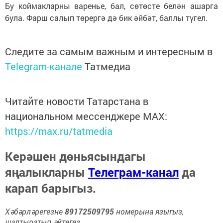
Бу коймакларны варенье, бал, сөтөсте белән ашарга
була. Фарш салып төрергә дә бик әйбәт, баллы түгел.
Следите за самым важным и интересным в
Telegram-канале
Татмедиа
Читайте новости Татарстана в
национальном мессенджере MАХ:
https://max.ru/tatmedia
Керәшен дөньясындагы
яңалыкларны
Телеграм-канал
да
карап барыгыз.
Хәбәрләрегезне
89172509795
номерына языгыз,
шалтыратып әйтегез.