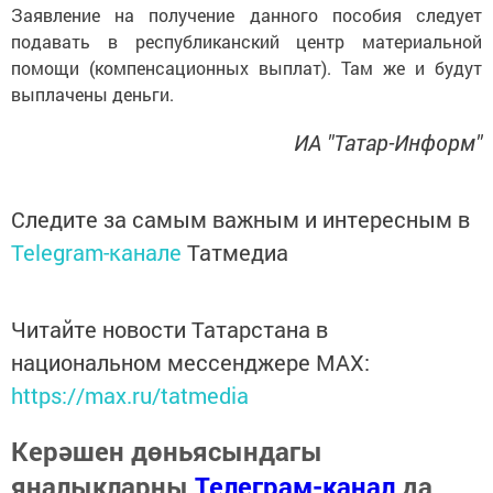
Заявление на получение данного пособия следует
подавать в республиканский центр материальной
помощи (компенсационных выплат). Там же и будут
выплачены деньги.
ИА "Татар-Информ"
Следите за самым важным и интересным в
Telegram-канале
Татмедиа
Читайте новости Татарстана в
национальном мессенджере MАХ:
https://max.ru/tatmedia
Керәшен дөньясындагы
яңалыкларны
Телеграм-канал
да