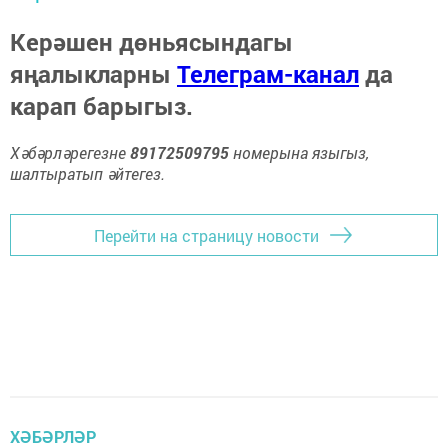
Керәшен дөньясындагы
яңалыкларны
Телеграм-канал
да
карап барыгыз.
Хәбәрләрегезне
89172509795
номерына языгыз,
шалтыратып әйтегез.
Перейти на страницу новости
ХӘБӘРЛӘР