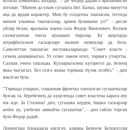
котыла алмыйбыз, калдыр," - ди Федор дәдәйгә яраланмаган
иптәше. "Минем дә улым сугышта бит. Бәлки, шушы минутта
аңа да ярдәм кирәктер. Мин бу солдатны ташласам, тегендә
минем улымны ташласалар, армия буламыни ул?" - дигән
уйлар белән, яралыны иңенә сала Федор Яковлевич. Волхов
сазлыгыннан төнлә шуышып баралар. Бу җирләрдә
штрафбатальон гаскәрләре икәнен немецлар да белә.
Самолеттан ташлаган листовкаларында: "Совет власте -
сезнең дошманыгыз. Ул сезне хөкем итеп, төрмәгә утыртты.
Сазлык эченә ташлады. Кулларыгызны күтәрегез дә, безнең
якка чыгыгыз. Без сезгә яхшы тормыш бүләк итәбез," - дип
язылган була.
"
Төрмәдә утырып, соңыннан фронтка озатылган сугышчылар
булсак та, беребезнең дә күңелендә совет властена карата ачу
юк иде. За Сталина! дип, сугышка кердек, башка гаскәрләр
кебек үк, үзебезне аямыйча сугыштык", - дип сөйли торган
була Федор дәдәй.
Ленинград блокадасы өзелгәч, аларны Беренче Белоруссия