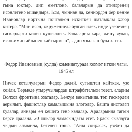
гына юктыр, дип өметләнә, балаларын да әтиләренең
исәнлегенә ышандыра. Һәм, чыннан да, көннәрдән бер көнне
Ивановлар йортына почтальон искиткеч шатлыклы хәбәр
китерә. "Мин исән, окружениедә булган идек, инде үзебезнең
гаскәрләргә килеп кушылдык. Балаларны кара, җиңү яулап,
исән-имин әйләнеп кайтырмын", - дип язылган була хатта.
Федор Ивановның (сулда) комендатурада хезмәт иткән чагы.
1945 ел
Ничек котылуларын Федор дәдәй, сугыштан кайткач, үзе
сөйли. Төрмәдә утыручылардан штрафбатальон төзеп, аларны
Волхов фронтына озаталар. Һөҗүм вакытында, төп гаскәрдән
аерылып, фашистлар камалышына эләгәләр. Башта дистәләп
булалар, аннары өч кешегә генә калалар. Араларында тагын
берсе яралана. 20 яшьләр чамасындагы егет. Ярасы сызлауга
чыдый алмыйча, бөгелеп төшә. "Аны сөйрәсәк, үзебез дә