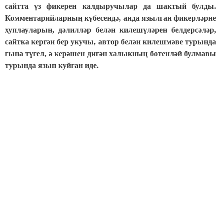
сайтта үз фикерен калдыручылар да шактый булды.
Комментарийларны
ң күбесендә, анда язылган фикерләрне
хуплауларын, дәлилләр белән килешүләрен белдерсәләр,
сайтка кергән бер укучы, автор белән килешмәве турында
гына түгел, ә керәшен дигән халыкның бөтенләй булмавы
турында язып куйган иде.