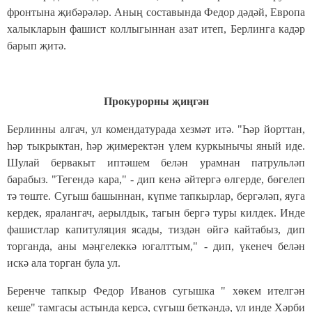
фронтына җибәрәләр. Аның составында Федор дәдәй, Европа
халыкларын фашист коллыгыннан азат итеп, Берлинга кадәр
барып җитә.
Прокурорны җиңгән
Берлинны алгач, ул комендатурада хезмәт итә. "Һәр йорттан,
һәр тыкрыктан, һәр җимеректән үлем куркынычы яный иде.
Шулай бервакыт иптәшем белән урамнан патрульләп
барабыз. "Тегендә кара," - дип кенә әйтергә өлгерде, бөгелеп
тә төште. Сугыш башыннан, күпме тапкырлар, бергәләп, яуга
кердек, яралангач, аерылдык, тагын бергә туры килдек. Инде
фашистлар капитуляция ясады, тиздән өйгә кайтабыз, дип
торганда, аны мәңгелеккә югалттым," - дип, үкенеч белән
искә ала торган була ул.
Беренче тапкыр Федор Иванов сугышка " хөкем ителгән
кеше" тамгасы астында керсә, сугыш беткәндә, ул инде Хәрби