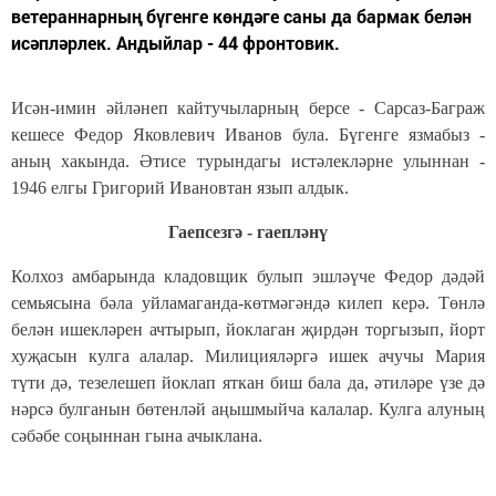
ветераннарның бүгенге көндәге саны да бармак белән
исәпләрлек. Андыйлар - 44 фронтовик.
Исән-имин әйләнеп кайтучыларның берсе - Сарсаз-Баграж
кешесе Федор Яковлевич Иванов була. Бүгенге язмабыз -
аның хакында. Әтисе турындагы истәлекләрне улыннан -
1946 елгы Григорий Ивановтан язып алдык.
Гаепсезгә - гаепләнү
Колхоз амбарында кладовщик булып эшләүче Федор дәдәй
семьясына бәла уйламаганда-көтм
әгәндә килеп керә. Төнлә
белән ишекләрен ачтырып, йоклаган җирдән торгызып, йорт
хуҗасын кулга алалар. Милицияләргә ишек ачучы Мария
түти дә, тезелешеп йоклап яткан биш бала да, әтиләре үзе дә
нәрсә булганын бөтенләй аңышмыйча калалар. Кулга алуның
сәбәбе соңыннан гына ачыклана.