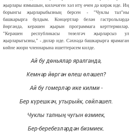
җырлары язмышын, киләчәген хәл итү өчен дә кирәк иде. Иң
борынгы җырларыбызның берсен - "Чуклы тал"ны
башкарырга булдым. Концертлар белән гастрольләрдә
йөргәндә, керәшен җырын программага керттермиләр.
"Керәшен республикасы төзелгәч җырларсыз ул
җырларыгызны," - диләр иде. Сәхнәдә башкарырга ярамаган
көйне жюри членнарына ишеттерәсем килде.
Ай бу дөньялар яралганда,
Кемнәр йөргән өлеш өләшеп?
Ай бу гомерләр ике килми -
Бер күрешкәч, утырыйк, сөйләшеп.
Чуклы талның чугын өзмиек,
Бер-беребезләрдә
н бизмиек.