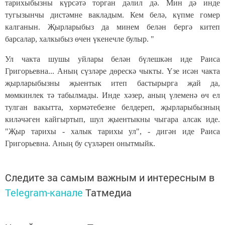
тарихыбызны күрсәтә торган дәлил дә. Мин дә инде
тугызынчы дистәмне вакладым. Кем белә, күпме гомер
калганын. Җырларыбыз да минем белән бергә китеп
барсалар, халкыбыз өчен үкенечле булыр. "
Ул чакта шушы уйлары белән бүлешкән иде Раиса
Григорьевна... Аның сүзләре дөрескә чыкты. Үзе исән чакта
җырларыбызны җыентык итеп бастырырга җай да,
мөмкинлек тә табылмады. Инде хәзер, аның үлеменә өч ел
тулган вакытта, хөрмәтебезне белдереп, җырларыбызның
киләчәген кайгыртып, шул җыентыкны чыгара алсак иде.
"Җыр тарихы - халык тарихы ул", - дигән иде Раиса
Григорьевна. Аның бу сүзләрен онытмыйк.
Следите за самым важным и интересным в
Telegram-канале
Татмедиа