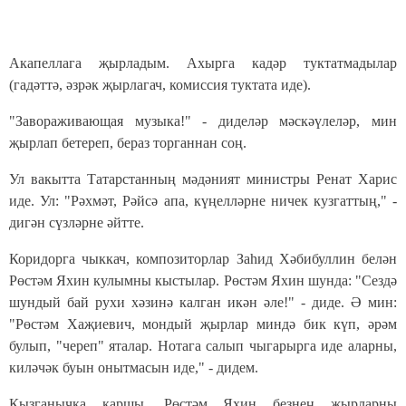
Акапеллага җырладым. Ахырга кадәр туктатмадылар
(гадәттә, әзрәк җырлагач, комиссия туктата иде).
"
Завораживающая музыка!" - диделәр мәскәүлеләр, мин
җырлап бетереп, бераз торганнан соң.
Ул вакытта Татарстанның мәдәният министры Ренат Харис
иде. Ул: "Рәхмәт, Рәйсә апа, күңелләрне ничек кузгаттың," -
дигән сүзләрне әйтте.
Коридорга чыккач, композиторлар Заһид Хәбибуллин белән
Рөстәм Яхин кулымны кыстылар. Рөстәм Яхин шунда: "Сездә
шундый бай рухи хәзинә калган икән әле!" - диде. Ә мин:
"Рөстәм Хаҗиевич, мондый җырлар миндә бик күп, әрәм
булып, "череп" яталар. Нотага салып чыгарырга иде аларны,
киләчәк буын онытмасын иде," - дидем.
Кызганычка каршы, Рөстәм Яхин безнең җырларны