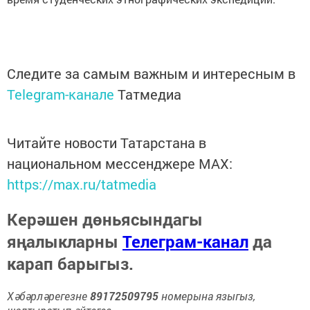
Следите за самым важным и интересным в
Telegram-канале
Татмедиа
Читайте новости Татарстана в
национальном мессенджере MАХ:
https://max.ru/tatmedia
Керәшен дөньясындагы
яңалыкларны
Телеграм-канал
да
карап барыгыз.
Хәбәрләрегезне
89172509795
номерына языгыз,