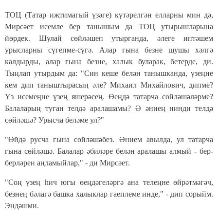
ТОЦ (Татар иҗтимагый үзәге) күтәрелгән елларны мин дә,
Мирсәет исемле бер танышым да ТОЦ утырышларына
йөрдек. Шулай сөйләшеп утырганда, әлеге иптәшем
урысларны сүгепме-сүгә. Алар гына безне шушы хәлгә
калдырды, алар гына безне, халык буларак, бетерде, ди.
Тыңлап утырдым да: "Син кеше белән танышканда, үзеңне
кем дип таныштырасың әле? Михаил Михайлович, дипме?
Үз исемеңне үзең яшерәсең. Өеңдә татарча сөйләшәләрме?
Балаларың туган телдә аралашамы? Ә әниең нинди телдә
сөйләшә? Урысча беләме ул?"
"Өйдә русча гына сөйләшәбез. Әнием авылда, ул татарча
гына сөйләшә. Балалар әбиләре белән аралашы алмый - бер-
берләрен аңламыйлар," - ди Мирсәет.
"Соң үзең һич югы өеңдәгеләргә ана телеңне өйрәтмәгәч,
безнең бәлагә башка халыклар гаеплеме инде," - дип сорыйм.
Эндәшми.