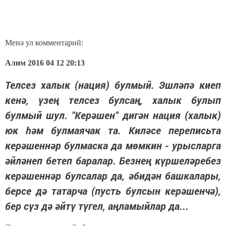
Менә ул комментарий:
Алим 2016 04 12 20:13
Телсез халык (нация) булмый. Эшләпә киеп
кенә, үзең телсез булсаң, халык булып
булмый шул. "Керәшен" дигән нация (халык)
юк һәм булмаячак та. Киләсе переписьта
керәшеннәр булмаска да мөмкин - урысларга
әйләнеп бетеп баралар. Безнең күршеләребез
керәшеннәр булсалар да, әбидән башкалары,
берсе дә татарча (пусть булсын керәшенчә),
бер сүз дә әйтү түгел, аңламыйлар да...