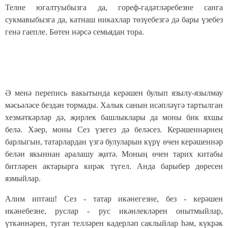
Телне югалтуыбызга да, гореф-гадәтләреб
езне санга
сукмавыбызга да, катнаш никахлар төзүебезгә дә бары үзебез
генә гаепле. Бөтен нәрсә семьядан тора.
Ә менә перепись вакытында керәшен булып язылу-язылмау
мәсьәләсе бездән тормады. Халык санын исәпләүгә тартылган
хезмәткәрләр дә, җирлек башлыклары да моны бик яхшы
белә. Хәер, моны Сез үзегез дә беләсез. Керәшеннәрнең
барлыгын, татарлардан үзгә булуларын күрү өчен керәшеннәр
белән якыннан аралашу җитә. Моның өчен тарих китабы
битләрен актарырга кирәк түгел. Анда барыбер дөресен
язмыйлар.
Алим иптәш! Сез - татар икәнегезне, без - керәшен
икәнебезне, руслар - рус икәнлекләрен онытмыйлар,
үткәннәрен, туган телләрен кадерләп саклыйлар һәм, күкрәк