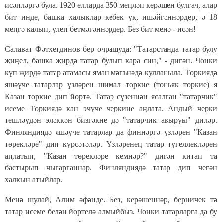
исәпләргә була. 1920 елларда 350 меңләп керәшен булгач, алар
бит инде, башка халыклар кебек үк, ишәйгәннәрдер, ә 18
меңгә калып, үлеп бетмәгәннәрдер. Без бит менә - исән!
Салават Фәтхетдинов бер очрашуда: "Татарстанда татар булу
җиңел, башка җирдә татар булып кара син," - дигән. Чөнки
күп җирдә татар атамасы яман мәгънәдә кулланыла. Төркиядә
яшәүче татарлар үзләрен шимал төркие (төньяк төркие) я
Казан төркие дип йөртә. Татар сүзеннән ясалган "татарчик"
исеме Төркиядә кан эчүче черкине аңлата. Андый черки
тешләүдән эләккән бизгәкне дә "татарчик авыруы" диләр.
Финляндиядә яшәүче татарлар да финнәргә үзләрен "Казан
төрекләре" дип күрсәтәләр. Үзләренең татар түгеллекләрен
аңлатып, "Казан төрекләре кемнәр?" дигән китап та
бастырып чыгарганнар. Финляндиядә татар дип чегән
халкын атыйлар.
Менә шулай, Алим әфәнде. Без, керәшеннәр, берничек тә
татар исеме белән йөртелә алмыйбыз. Чөнки татарларга да бу