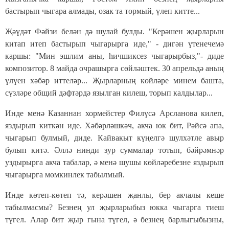
бастырып чыгара алмады, озак та тормый, үлеп китте...
Җәүдәт Фәйзи белән дә шулай булды. "Керәшен җырларын
китап итеп бастырып чыгарырга иде," - дигән үтенечемә
каршы: "Мин эшлим аны, һичшиксез чыгарырбыз,"- диде
композитор. 8 майда очрашырга сөйләштек. 30 апрельдә аның
үлүен хәбәр иттеләр... Җырларның көйләре минем башта,
сүзләре общий дәфтәрдә язылган килеш, торып калдылар...
Инде менә Казаннан хормейстер Филүсә Арсланова килеп,
яздырып киткән иде. Хәбәрләшкәч, акча юк бит, Рәйсә апа,
чыгарып булмый, диде. Кайвакыт күңелгә шулхәтле авыр
булып китә. Әллә нинди зур суммалар тотып, бәйрәмнәр
уздырырга акча табалар, ә менә шушы көйләребезне яздырып
чыгарырга мөмкинлек табылмый.
Инде көтеп-көтеп тә, керәшен җанлы, бер акчалы кеше
табылмасмы? Безнең ул җырларыбыз юкка чыгарга тиеш
түгел. Алар бит җыр гына түгел, ә безнең барлыгыбызны,