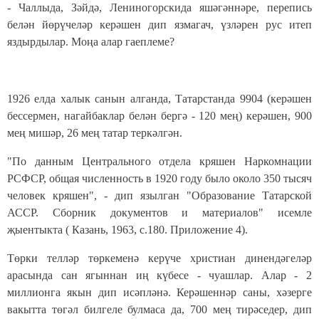
- Чаллыда, Зәйдә, Лениногорскида яшәгәннәре, перепись
белән йөрүчеләр керәшен дип язмагач, үзләрен рус итеп
яздырдылар. Моңа алар гаеплеме?
1926 елда халык санын алганда, Татарстанда 9904 (керәшен
бессермен, нагайбаклар белән бергә - 120 мең) керәшен, 900
мең мишәр, 26 мең татар теркәлгән.
"По данным Центрального отдела кряшен Наркомнации
РСФСР, общая численность в 1920 году было около 350 тысяч
человек кряшен", - дип язылган "Образование Татарской
АССР. Сборник документов и материалов" исемле
җыентыкта ( Казань, 1963, с.180. Приложение 4).
Төрки телләр төркеменә керүче христиан динендәгеләр
арасында сан ягыннан иң күбесе - чуашлар. Алар - 2
миллионга якын дип исәпләнә. Керәшеннәр саны, хәзерге
вакытта төгәл билгеле булмаса да, 700 мең тирәседер, дип