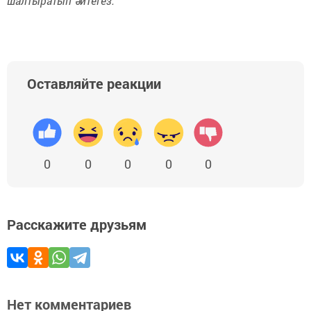
шалтыратып әйтегез.
Оставляйте реакции
0
0
0
0
0
Расскажите друзьям
Нет комментариев