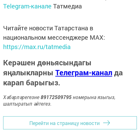
Telegram-канале
Татмедиа
Читайте новости Татарстана в
национальном мессенджере MАХ:
https://max.ru/tatmedia
Керәшен дөньясындагы
яңалыкларны
Телеграм-канал
да
карап барыгыз.
Хәбәрләрегезне
89172509795
номерына языгыз,
шалтыратып әйтегез.
Перейти на страницу новости