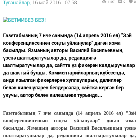
Туганайлар,
16 май 2016 - 07:58
1197
0
0
Газетабызның 7 нче санында (14 апрель 2016 ел) "Зәй
конференциясеннән соңгы уйланулар" дигән язма
басылды. Язманың авторы Василий Васильевның
үзенә шалтыратучылар да, редакциягә
шалтыратучылар да, сайтта үз фикерен калдыручылар
да шактый булды. Комментарийларның күбесендә,
анда язылган фикерләрне хуплауларын, дәлилләр
белән килешүләрен белдерсәләр, сайтка кергән бер
укучы, автор белән килешмәве турында...
Газетабызның 7 нче санында (14 апрель 2016 ел) "Зәй
конференциясеннә
н соңгы уйланулар" дигән язма
басылды. Язманың авторы Василий Васильевның үзенә
шалтыратучылар да, редакциягә шалтыратучылар да,