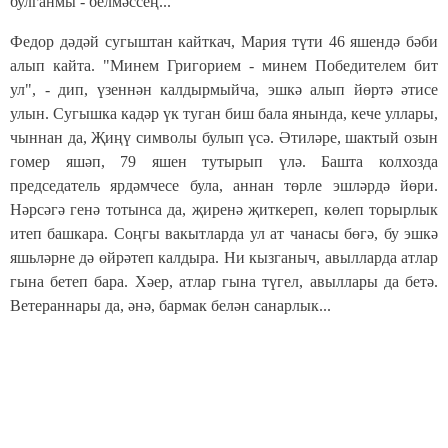
булганмы - белмәссең...
Федор дәдәй сугыштан кайткач, Мария түти 46 яшендә бәби
алып кайта. "Минем Григорием - минем Победителем бит
ул", - дип, үзеннән калдырмыйча, эшкә алып йөртә әтисе
улын. Сугышка кадәр үк туган биш бала янында, кече уллары,
чыннан да, Җиңү символы булып үсә. Әтиләре, шактый озын
гомер яшәп, 79 яшен тутырып үлә. Башта колхозда
председатель ярдәмчесе була, аннан төрле эшләрдә йөри.
Нәрсәгә генә тотынса да, җиренә җиткереп, көлеп торырлык
итеп башкара. Соңгы вакытларда ул ат чанасы бөгә, бу эшкә
яшьләрне дә өйрәтеп калдыра. Ни кызганыч, авылларда атлар
гына бетеп бара. Хәер, атлар гына түгел, авыллары да бетә.
Ветераннары да, әнә, бармак белән санарлык...