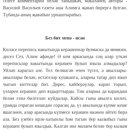
Әлеге комментарий белән танышкач, мәкаләнең авторы -
Василий Васильев газета аша Алимга җавап бирергә булган.
Түбәндә аның җавабын урнаштырабыз.
Без бит менә - исән
Киләсе перепись вакытында керәшеннәр булмаска да мөмкин,
дисез Сез, Алим әфәнде! Ә кем аркасында соң алар үткән
переписьлар вакытында керәшен булып языла алмадылар?
Уйлап карагыз әле. Тел белмәгән өчен түгел, ә авыллары-
авыллар
ы белән, өстәгеләр кушканга, аларны татар дип язып
чыгып киттеләр бит. Дөрес, кайберәүләр, карап торып,
үзләрен керәшен дип яздырттырды. Тик аларны да карандаш
белән генә билгеләп куйдылар. Кайсы гына авылга килеп,
урамда очраган кешедән сорасаң да, үз авылында күпме кеше
яшәгәнен, алар арасында күпмесе керәшен икәнен әйтеп бирә
ала. Без үзебез ирле-хатынлы һәм тагын бер кызыбыз гына
керәшен булып язылдык. Калган ике малаем белән бер кызым