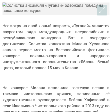
Несмотря на свой «юный возраст», «Туганай» является
лауреатом ряда международных, всероссийских и
республиканских конкурсов. Вот и очередное
достижение. Солистка коллектива Милана Хусаинова
заняла первое место на Всероссийском фестивале-
конкурсе вокально-хорового и народного
инструментального исполнительства «Яблонь белый
цвет», который прошел 15 мая в Казани.
На конкурсе Милана исполнила гостевую песню и
такмаки чистопольских кряшен, записанные её
художественным руководителем Лейсан Хафизовой в
селе Ишалькино Чистопольского района в 2013 году во
время студенческих этнографических экспедиций.