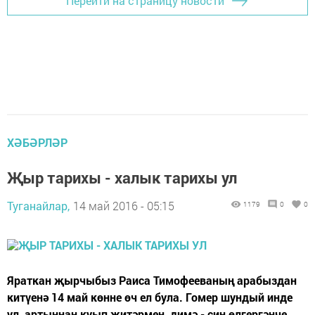
Перейти на страницу новости
ХӘБӘРЛӘР
Җыр тарихы - халык тарихы ул
Туганайлар,
14 май 2016 - 05:15
1179
0
0
Яраткан җырчыбыз Раиса Тимофееваның арабыздан
китүенә 14 май көнне өч ел була. Гомер шундый инде
ул, артыннан куып җитәрмен, димә - син өлгергәнче,