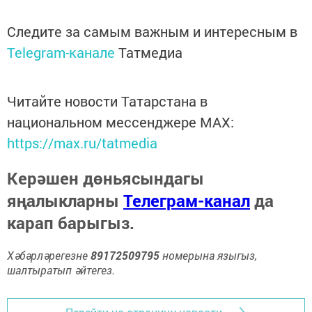
Следите за самым важным и интересным в
Telegram-канале
Татмедиа
Читайте новости Татарстана в
национальном мессенджере MАХ:
https://max.ru/tatmedia
Керәшен дөньясындагы
яңалыкларны
Телеграм-канал
да
карап барыгыз.
Хәбәрләрегезне
89172509795
номерына языгыз,
шалтыратып әйтегез.