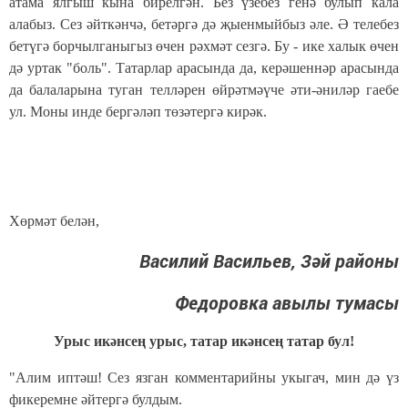
атама ялгыш кына бирелгән. Без үзебез генә булып кала
алабыз. Сез әйткәнчә, бетәргә дә җыенмыйбыз әле. Ә телебез
бетүгә борчылганыгыз өчен рәхмәт сезгә. Бу - ике халык өчен
дә уртак "боль". Татарлар арасында да, керәшеннәр арасында
да балаларына туган телләрен өйрәтмәүче әти-әниләр гаебе
ул. Моны инде бергәләп төзәтергә кирәк.
Хөрмәт белән,
Василий Васильев, Зәй районы
Федоровка авылы тумасы
Урыс икәнсең урыс, татар икәнсең татар бул!
"Алим иптәш! Сез язган комментарийны укыгач, мин дә үз
фикеремне әйтергә булдым.