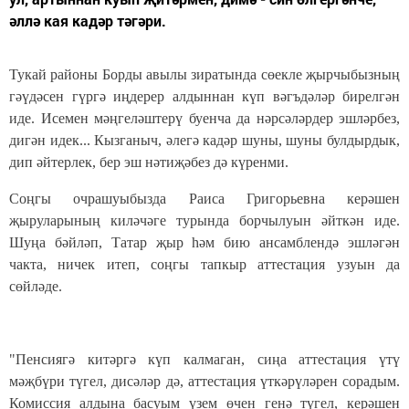
әллә кая кадәр тәгәри.
Тукай районы Борды авылы зиратында сөекле җырчыбызның
гәүдәсен гүргә иңдерер алдыннан күп вәгъдәләр бирелгән
иде. Исемен мәңгеләштерү буенча да нәрсәләрдер эшләрбез,
дигән идек... Кызганыч, әлегә кадәр шуны, шуны булдырдык,
дип әйтерлек, бер эш нәтиҗәбез дә күренми.
Соңгы очрашуыбызда Раиса Григорьевна керәшен
җыруларының киләчәге турында борчылуын әйткән иде.
Шуңа бәйләп, Татар җыр һәм бию ансамблендә эшләгән
чакта, ничек итеп, соңгы тапкыр аттестация узуын да
сөйләде.
"
Пенсиягә китәргә күп калмаган, сиңа аттестация үтү
мәҗбүри түгел, дисәләр дә, аттестация үткәрүләрен сорадым.
Комиссия алдына басуым үзем өчен генә түгел, керәшен