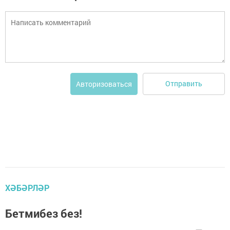
Отправить
Авторизоваться
ХӘБӘРЛӘР
Бетмибез без!