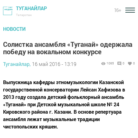
ТУГАНАЙЛАР
16+
Татарстан
НОВОСТИ
Солистка ансамбля «Туганай» одержала
победу на вокальном конкурсе
Туганайлар,
16 май 2016 - 13:19
1065
0
0
Выпускница кафедры этномузыкологии Казанской
государственной консерватории Лейсан Хафизова в
2013 году создала детский фольклорный ансамбль
«Туганай» при Детской музыкальной школе № 24
Кировского района г. Казани. В основе репертуара
ансамбля лежат музыкальные традиции
чистопольских кряшен.