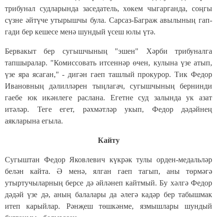
трибунал судларында заседатель, хөкем чыгарганда, соңгы
сүзне әйтүче утырышчы була. Сарсаз-Баграж авылының гап-
гади бер кешесе менә шундый үсеш юлы үтә.
Бервакыт бер сугышчының "эшен" Хәрби трибуналга
тапшыралар. "Комиссовать итсеннәр өчен, кулына үзе атып,
үзе яра ясаган," - дигән гаеп ташлый прокурор. Тик Федор
Ивановның дәлилләрен тыңлагач, сугышчының бернинди
гаебе юк икәнлеге раслана. Егетне суд залында ук азат
итәләр. Теге егет, рәхмәтләр укып, Федор дәдәйнең
аякларына егыла.
Кайту
Сугыштан Федор Яковлевич күкрәк тулы орден-медальләр
белән кайта. Ә менә, ялган гаеп тагып, аны төрмәгә
утыртучыларның берсе дә әйләнеп кайтмый. Бу хәлгә Федор
дәдәй үзе дә, аның балалары да әлегә кадәр бер табышмак
итеп карыйлар. Рәнҗеш төшкәнме, язмышлары шундый