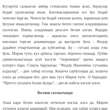
Күтәртеп салынган амбар стенасына тишек ясап, берәүләр
бодай урлаганнар икән. Капчыкларыннан юл буе бодай
чәчелеп барган. Чәчелгән бодай эзеннән килеп, каракның кем
булуын ачыклаганнар. Тик анысы бөтен гаепне кладовщикка
сылтаган. Имеш, кладовщик рөхсәте белән алган. Яңадан
тикшереп тормаганнар - җаваплы эштә эшләүчеләрнең
көнләшә торган дошманнары да җитәрлек була - Федор
дәдәйне утыртканнар да куйганнар. Бу - сугыш алды елы
була. Мария түти, кул арбасы тартып, берничә тапкыр, Лубян
урманчылыгында агач кисүче "тюремщик" иренә ашарга
илтергә бара. Соңгы баруында: "Федор Ивановны сугышка
алдылар", - дип хәбәр итәләр. Кешечә саубуллаша да, кешечә
озата да алмадым бит, дип яшь түгә Мария түти. Ә бераздан:
"Ирегез сугышта һәлак булды", - дигән кайгы кәгазе килә.
Волхов сазлыгында
Акка кара белән язылган печатьле кәгазь алса да, Мария
түтинең күңеле ышанмый. Ире исәндер, әле хәбәр итәргә җае