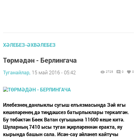
ХӘЛЕБЕЗ-ӘХВӘЛЕБЕЗ
Төрмәдән - Берлингача
Туганайлар,
15 май 2016 - 05:42
2725
0
0
Илебезнең данлыклы сугыш елъязмасында Зәй ягы
кешеләренең дә тиңдәшсез батырлыклары теркәлгән.
Бу төбәктән Бөек Ватан сугышына 11600 кеше китә.
Шуларның 7410 ысы туган җирләреннән еракта, яу
кырында башын сала. Исән-сау әйләнеп кайтучы