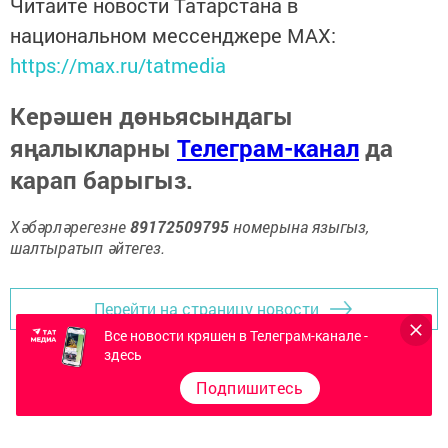
Читайте новости Татарстана в
национальном мессенджере MАХ:
https://max.ru/tatmedia
Керәшен дөньясындагы
яңалыкларны
Телеграм-канал
да
карап барыгыз.
Хәбәрләрегезне
89172509795
номерына языгыз,
шалтыратып әйтегез.
Перейти на страницу новости
Все новости кряшен в Телеграм-канале -
здесь
Подпишитесь