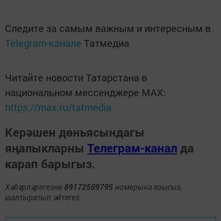
Следите за самым важным и интересным в
Telegram-канале
Татмедиа
Читайте новости Татарстана в
национальном мессенджере MАХ:
https://max.ru/tatmedia
Керәшен дөньясындагы
яңалыкларны
Телеграм-канал
да
карап барыгыз.
Хәбәрләрегезне
89172509795
номерына языгыз,
шалтыратып әйтегез.