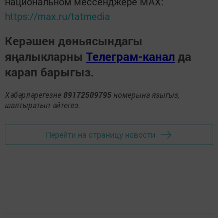
национальном мессенджере MАХ:
https://max.ru/tatmedia
Керәшен дөньясындагы
яңалыкларны
Телеграм-канал
да
карап барыгыз.
Хәбәрләрегезне
89172509795
номерына языгыз,
шалтыратып әйтегез.
Перейти на страницу новости