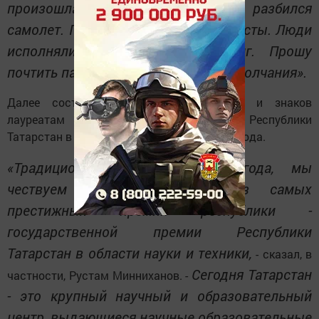
произошла большая трагедия - разбился
самолет. Погибли артисты, журналисты. Люди
исполняли свой служебный долг. Прошу
почтить память погибших минутой молчания».
Далее состоялось вручение дипломов и знаков
лауреатам государственных премий Республики
Татарстан в области науки и техники 2016 года.
«Традиционно, подводя итоги года, мы
чествуем лауреатов одной из самых
престижных премий республики -
государственной премии Республики
Татарстан в области науки и техники,
- сказал, в
Сегодня Татарстан
частности, Рустам Минниханов. -
- это крупный научный и образовательный
центр, выдающиеся научные образовательные