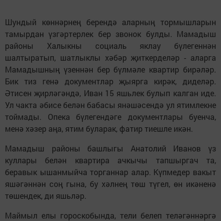
Шундый көннәрнең берендә аларның тормышларын
тамырдан үзгәртерлек бер звонок булды. Мамадыш
районы Халыкны социаль яклау бүлегеннән
шалтыратып, шатлыклы хәбәр җиткерделәр - аларга
Мамадышның үзеннән бер бүлмәле квартир бирәләр.
Бик тиз генә документлар җыярга кирәк, диделәр.
Әтисен җирләгәндә, Иван 15 яшьлек булып калган иде.
Ул чакта әбисе белән бабасы янәшәсендә ул ятимлекне
тоймады. Опека бүлегендәге документлары буенча,
менә хәзер аңа, ятим буларак, фатир тиешле икән.
Мамадыш районы башлыгы Анатолий Иванов үз
куллары белән квартира ачкычы тапшыргач та,
беравык ышанмыйча торганнар алар. Күпмедер вакыт
яшәгәннән соң гына, бу хәлнең төш түгел, өн икәненә
төшендек, ди яшьләр.
Маймыл елы гороскобында, тели белеп теләгәннәргә