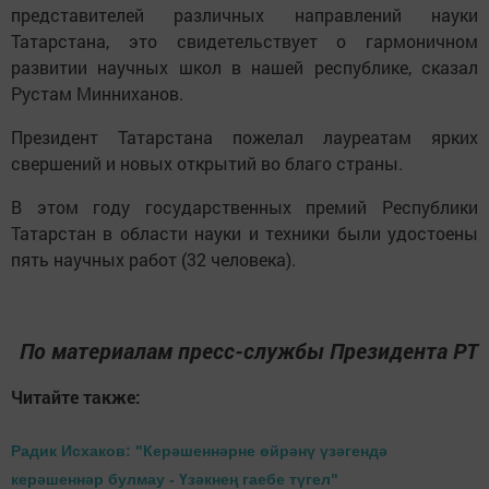
представителей различных направлений науки
Татарстана, это свидетельствует о гармоничном
развитии научных школ в нашей республике, сказал
Рустам Минниханов.
Президент Татарстана пожелал лауреатам ярких
свершений и новых открытий во благо страны.
В этом году государственных премий Республики
Татарстан в области науки и техники были удостоены
пять научных работ (32 человека).
По материалам пресс-службы Президента РТ
Читайте также:
Радик Исхаков: "Керәшеннәрне өйрәнү үзәгендә
керәшеннәр булмау - Үзәкнең гаебе түгел"