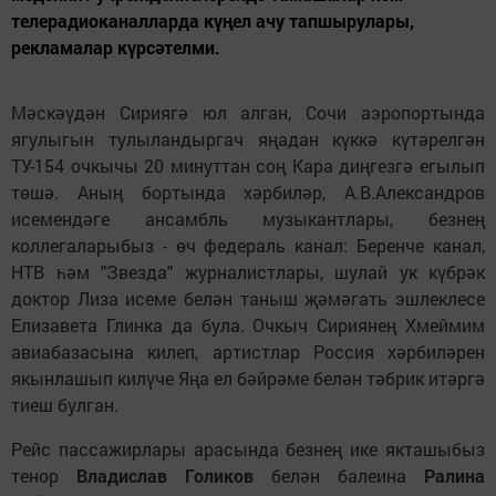
телерадиоканалларда күңел ачу тапшырулары,
рекламалар күрсәтелми.
Мәскәүдән Сириягә юл алган, Сочи аэропортында
ягулыгын тулыландыргач яңадан күккә күтәрелгән
ТУ-154 очкычы 20 минуттан соң Кара диңгезгә егылып
төшә. Аның бортында хәрбиләр, А.В.Александров
исемендәге ансамбль музыкантлары, безнең
коллегаларыбыз - өч федераль канал: Беренче канал,
НТВ һәм "Звезда" журналистлары, шулай ук күбрәк
доктор Лиза исеме белән таныш җәмәгать эшлеклесе
Елизавета Глинка да була. Очкыч Сириянең Хмеймим
авиабазасына килеп, артистлар Россия хәрбиләрен
якынлашып килүче Яңа ел бәйрәме белән тәбрик итәргә
тиеш булган.
Рейс пассажирлары арасында безнең ике якташыбыз
тенор
Владислав Голиков
белән балеина
Ралина