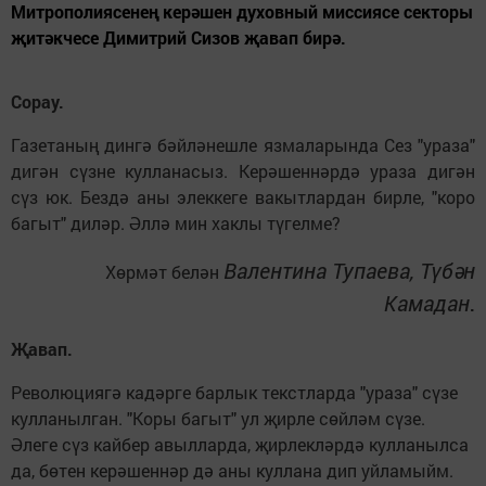
Митрополиясенең керәшен духовный миссиясе секторы
җитәкчесе Димитрий Сизов җавап бирә.
Сорау.
Газетаның дингә бәйләнешле язмаларында Сез "ураза"
дигән сүзне кулланасыз. Керәшеннәрдә ураза дигән
сүз юк. Бездә аны элеккеге вакытлардан бирле, "коро
багыт" диләр. Әллә мин хаклы түгелме?
Валентина Тупаева, Түбән
Хөрмәт белән
Камадан
.
Җавап.
Революциягә кадәрге барлык текстларда "ураза" сүзе
кулланылган. "Коры багыт" ул җирле сөйләм сүзе.
Әлеге сүз кайбер авылларда, җирлекләрдә кулланылса
да, бөтен керәшеннәр дә аны куллана дип уйламыйм.