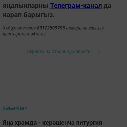
яңалыкларны
Телеграм-канал
да
карап барыгыз.
Хәбәрләрегезне
89172509795
номерына языгыз,
шалтыратып әйтегез.
Перейти на страницу новости
ХӘБӘРЛӘР
Яңа храмда - керәшенчә литургия