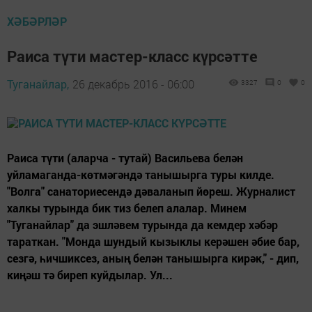
ХӘБӘРЛӘР
Раиса түти мастер-класс күрсәтте
Туганайлар,
26 декабрь 2016 - 06:00
3327
0
0
Раиса түти (аларча - тутай) Васильева белән
уйламаганда-көтмәгәндә танышырга туры килде.
"Волга" санаториесендә дәваланып йөреш. Журналист
халкы турында бик тиз белеп алалар. Минем
"Туганайлар" да эшләвем турында да кемдер хәбәр
тараткан. "Монда шундый кызыклы керәшен әбие бар,
сезгә, һичшиксез, аның белән танышырга кирәк," - дип,
киңәш тә биреп куйдылар. Ул...