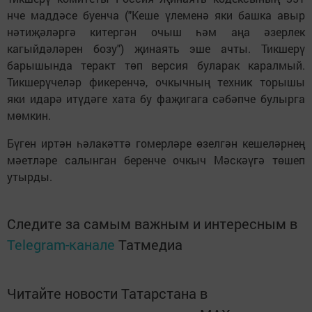
нче маддәсе буенча ("Кеше үлеменә яки башка авыр
нәтиҗәләргә китергән очыш һәм аңа әзерлек
кагыйдәләрен бозу") җинаять эше ачты. Тикшерү
барышында теракт төп версия буларак каралмый.
Тикшерүчеләр фикеренчә, очкычның техник торышы
яки идарә итүдәге хата бу фаҗигага сәбәпче булырга
мөмкин.
Бүген иртән һәлакәттә гомерләре өзелгән кешеләрнең
мәетләре салынган беренче очкыч Мәскәүгә төшеп
утырды.
Следите за самым важным и интересным в
Telegram-канале
Татмедиа
Читайте новости Татарстана в