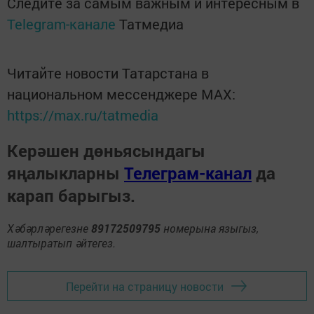
Следите за самым важным и интересным в
Telegram-канале
Татмедиа
Читайте новости Татарстана в
национальном мессенджере MАХ:
https://max.ru/tatmedia
Керәшен дөньясындагы
яңалыкларны
Телеграм-канал
да
карап барыгыз.
Хәбәрләрегезне
89172509795
номерына языгыз,
шалтыратып әйтегез.
Перейти на страницу новости