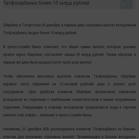
Сбербанк в Татарстане 26 декабря, в первый день страховых выплат вкладчикам
Татфондбанка, выдал более 10 млрд рублей.
В пресс-службе банка отмечают, что общая сумма выплат, которые должны
пройти через Сбербанк, составляет свыше 35 млрд рублей. Таким образом, в
первый же день была выдана почти треть всех выплат.
Чтобы обеспечить массовые выплаты клиентам Татфондбанка, Сбербанк
перевел часть отделений на 12-часовой рабочий день и усилил штат
сотрудников. «Для удобства клиентов Сбербанк организовал перевозки
вкладчиков из отделений с наибольшим клиентопотоком в менее загруженные
отделения. Ожидающим в очереди вкладчикам предлагаются вода и горячие
напитки (чай, кофе)», - отмечают в пресс-службе банка.
Напомним, 23 декабря АСВ распределило клиентов Татфондбанка по банкам-
агентам для получения страховых выплат. Проживающие в Казани вкладчики