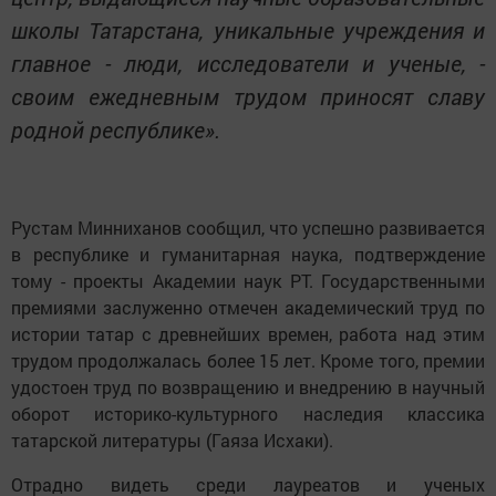
школы Татарстана, уникальные учреждения и
главное - люди, исследователи и ученые, -
своим ежедневным трудом приносят славу
родной республике».
Рустам Минниханов сообщил, что успешно развивается
в республике и гуманитарная наука, подтверждение
тому - проекты Академии наук РТ. Государственными
премиями заслуженно отмечен академический труд по
истории татар с древнейших времен, работа над этим
трудом продолжалась более 15 лет. Кроме того, премии
удостоен труд по возвращению и внедрению в научный
оборот историко-культурного наследия классика
татарской литературы (Гаяза Исхаки).
Отрадно видеть среди лауреатов и ученых