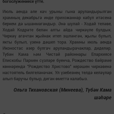
богослужениесе үтте.
Июль аенда әле кач урыны гына аруландырылган
храмның декабрьгә инде прихожаннар кабул итәсенә
беркем дә ышанмагандыр. Әнә шулай - Ходай теләве,
Ходай Кодрәте белән алты айда чиркәүле булдык.
Чиркәү агачтан җыйнак итеп эшләнгән, җылы булып,
якты булып, үзенә дәшеп тора. Храмны июль аенда
Иконостас әзер булгач аруландырачаклар, диделәр.
Түбән Кама һәм Чистай районнары Епархиясе
Епискобы Пармен сүзләре буенча, Рождество бәйрәме
көннәрендә "Рождество Христово" керәшен чиркәвенә
настоятель билгеләнәчәк. Ул үзебезнең телдә келәүләр
алып баручы булыр, дигән өметтә калабыз.
Ольга Тихановская (Минеева), Түбән Кама
шәһәре