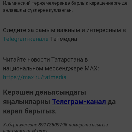
Ильминский тәрҗемәләрендә барлык керәшеннәргә дә
аңлаешлы сүзләрне кулланган.
Следите за самым важным и интересным в
Telegram-канале
Татмедиа
Читайте новости Татарстана в
национальном мессенджере MАХ:
https://max.ru/tatmedia
Керәшен дөньясындагы
яңалыкларны
Телеграм-канал
да
карап барыгыз.
Хәбәрләрегезне
89172509795
номерына языгыз,
шалтыратып әйтегез.