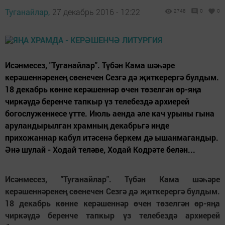
Туганайлар,
27 декабрь 2016 - 12:22
2748
0
0
Исәнмесез, "Туганайлар". Түбән Кама шәһәре
керәшеннәренең сөенечен Сезгә дә җиткерергә булдым.
18 декабрь көнне керәшеннәр өчен төзелгән өр-яңа
чиркәүдә беренче тапкыр үз телебездә архиерей
богослужениесе үтте. Июль аенда әле кач урыны гына
аруландырылган храмның декабрьгә инде
прихожаннар кабул итәсенә беркем дә ышанмагандыр.
Әнә шулай - Ходай теләве, Ходай Кодрәте белән...
Исәнмесез, "Туганайлар". Түбән Кама шәһәре
керәшеннәренең сөенечен Сезгә дә җиткерергә булдым.
18 декабрь көнне керәшеннәр өчен төзелгән өр-яңа
чиркәүдә беренче тапкыр үз телебездә архиерей