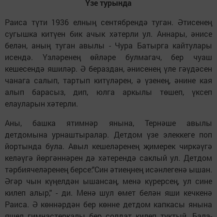
Үзе турында
Раиса түти 1936 елның сентябрендә туган. Әтисенең
сугышка китүен бик ачык хәтерли ул. Аннары, әнисе
белән, аның туган авылы - Чура Батырга кайтулары
исендә. Үзләренең өйләре булмагач, бер чуаш
кешесендә яшиләр. Ә бераздан, әнисенең үле гәүдәсен
чанага салып, тартып китүләрен, ә үзенең, әнине кая
алып барасыз, дип, юлга аркылы төшеп, үксеп
елауларын хәтерли.
Аны, башка ятимнәр янына, Тернәше авылы
детдомына урнаштыралар. Детдом үзе элеккеге поп
йортында була. Авыл кешеләренең җимерек чиркәүгә
келәүгә йөргәннәрен дә хәтерендә саклый ул. Детдом
тәрбиячеләренең берсе:"Син әтиеңнең исәнлегенә ышан.
Әгәр чын күңелдән ышансаң, менә күрерсең, ул сине
килеп алыр," - ди. Менә шул өмет белән яши кечкенә
Раиса. Ә көннәрдән бер көнне детдом капкасы янына
яшел гимнастеркалы бер солдат килеп туктый. Бала-