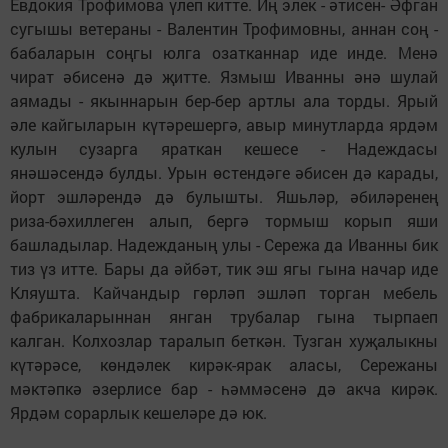
Евдокия Трофимова үлеп китте. Иң элек - әтисен- Әфган
сугышы ветераны - Валентин Трофимовны, аннан соң -
бабаларын соңгы юлга озатканнар иде инде. Менә
чират әбисенә дә җитте. Язмыш Иванны әнә шулай
аямады - якыннарын бер-бер артлы ала торды. Ярый
әле кайгыларын күтәрешергә, авыр минутларда ярдәм
кулын сузарга яраткан кешесе - Надеждасы
янәшәсендә булды. Урын өстендәге әбисен дә карады,
йорт эшләрендә дә булышты. Яшьләр, әбиләренең
риза-бәхиллеген алып, бергә тормыш корып яши
башладылар. Надежданың улы - Сережа да Иванны бик
тиз үз итте. Бары да әйбәт, тик эш ягы гына начар иде
Кляушта. Кайчандыр гөрләп эшләп торган мебель
фабрикаларыннан янган трубалар гына тырпаеп
калган. Колхозлар таралып беткән. Тузган хуҗалыкны
күтәрәсе, көндәлек кирәк-ярак аласы, Сережаны
мәктәпкә әзерлисе бар - һәммәсенә дә акча кирәк.
Ярдәм сорарлык кешеләре дә юк.