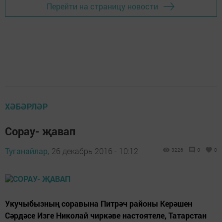
Перейти на страницу новости
ХӘБӘРЛӘР
Сорау- җавап
Туганайлар,
26 декабрь 2016 - 10:12
3226
0
0
Укучыбызның соравына Питрәч районы Керәшен
Сәрдәсе Изге Николай чиркәве настоятеле, Татарстан