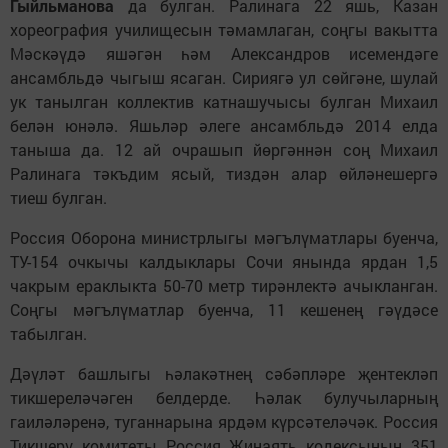
Гыйльманова
да булган. Ралинага 22 яшь, Казан
хореография училищесын тәмамлаган, соңгы вакытта
Мәскәүдә яшәгән һәм Александров исемендәге
ансамбльдә чыгыш ясаган. Сириягә ул сөйгәне, шулай
ук танылган коллектив катнашучысы булган Михаил
белән юнәлә. Яшьләр әлеге ансамбльдә 2014 елда
таныша да. 12 ай очрашып йөргәннән соң Михаил
Ралинага тәкъдим ясый, тиздән алар өйләнешергә
тиеш булган.
Россия Оборона министрлыгы мәгълүматлары буенча,
ТУ-154 очкычы калдыклары Сочи янында ярдан 1,5
чакрым ераклыкта 50-70 метр тирәнлектә ачыкланган.
Соңгы мәгълүматлар буенча, 11 кешенең гәүдәсе
табылган.
Дәүләт башлыгы һәлакәтнең сәбәпләре җентекләп
тикшереләчәген белдерде. Һәлак булучыларның
гаиләләренә, туганнарына ярдәм күрсәтеләчәк. Россия
Тикшерү комитеты Россия Җинаять кодексының 351