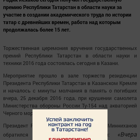
премию Республики Татарстан в области науки за
участие в создании академического труда по истории
татар с древнейших времен, работа над которым
продолжалась более 15 лет.
Торжественная церемония вручения государственных
премий Республики Татарстан в области науки и
техники 2016 года состоялась сегодня в Казани.
Мероприятие прошло в зале торжеств резиденции
Президента Республики Татарстан в Казанском Кремле
и началось с минуты молчания в память о погибших
вчера, 25 декабря 2016 года, при крушении самолета
Министерства обороны России Ту-154 над акваторией
Черного моря.
Президент Республики Татарстан Рустам Минниханов
«Вчера
обратился к участникам церемонии: