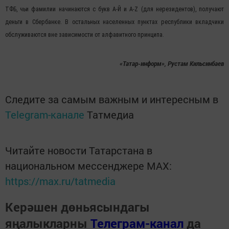
ТФБ, чьи фамилии начинаются с букв А-Й и A-Z (для нерезидентов), получают
деньги в Сбербанке. В остальных населенных пунктах республики вкладчики
обслуживаются вне зависимости от алфавитного принципа.
«Татар-информ», Рустам Кильсинбаев
Следите за самым важным и интересным в
Telegram-канале
Татмедиа
Читайте новости Татарстана в
национальном мессенджере MАХ:
https://max.ru/tatmedia
Керәшен дөньясындагы
яңалыкларны
Телеграм-канал
да