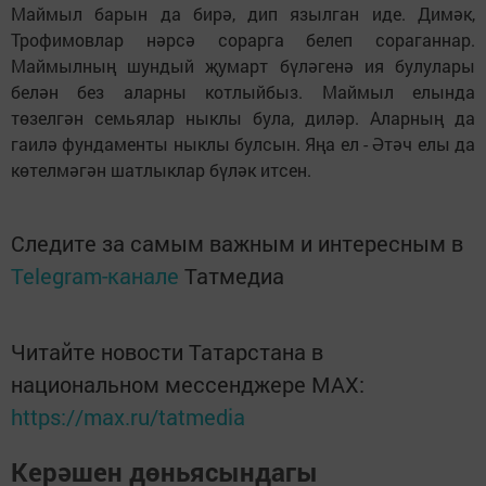
Маймыл барын да бирә, дип язылган иде. Димәк,
Трофимовлар нәрсә сорарга белеп сораганнар.
Маймылның шундый җумарт бүләгенә ия булулары
белән без аларны котлыйбыз. Маймыл елында
төзелгән семьялар ныклы була, диләр. Аларның да
гаилә фундаменты ныклы булсын. Яңа ел - Әтәч елы да
көтелмәгән шатлыклар бүләк итсен.
Следите за самым важным и интересным в
Telegram-канале
Татмедиа
Читайте новости Татарстана в
национальном мессенджере MАХ:
https://max.ru/tatmedia
Керәшен дөньясындагы