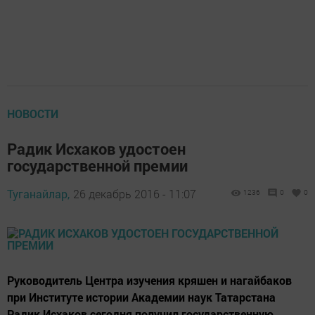
НОВОСТИ
Радик Исхаков удостоен
государственной премии
Туганайлар,
26 декабрь 2016 - 11:07
1236
0
0
Руководитель Центра изучения кряшен и нагайбаков
при Институте истории Академии наук Татарстана
Радик Исхаков сегодня получил государственную