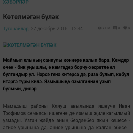
ХӘБӘРЛӘР
Көтелмәгән бүләк
Туганайлар,
27 декабрь 2016 - 12:34
3119
0
0
Маймыл елының санаулы көннәре калып бара. Кемдер
өчен - бик уңышлы, ә кемгәдер борчу-хәсрәтле ел
булгандыр ул. Нәрсә генә китерсә дә, риза булып, кабул
итәргә туры килә. Язмышыңа язылганнан узып
булмый, диләр.
Мамадыш районы Кляуш авылында яшәүче Иван
Трофимов семьясы ишегенә дә язмыш җиле кагылмый
узмады. Узган җәйдә аның бердәнбер якын кешесе -
әтисе урынына да, әнисе урынына да калган әбисе -