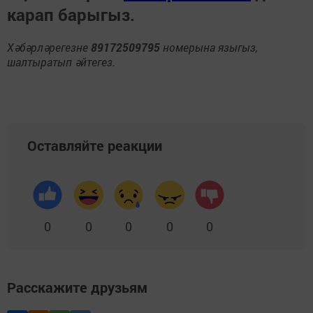
карап барыгыз.
Хәбәрләрегезне
89172509795
номерына языгыз,
шалтыратып әйтегез.
Оставляйте реакции
0
0
0
0
0
Расскажите друзьям