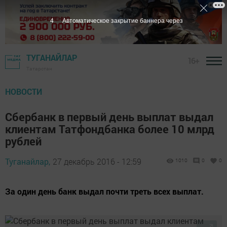
3
Автоматическое закрытие баннера через
ТУГАНАЙЛАР
16+
Татарстан
НОВОСТИ
Сбербанк в первый день выплат выдал
клиентам Татфондбанка более 10 млрд
рублей
Туганайлар,
27 декабрь 2016 - 12:59
1010
0
0
За один день банк выдал почти треть всех выплат.