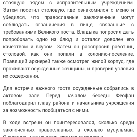
стоящую рядом с исправительным учреждением.
Затем посетил столовую, где ознакомился с меню и
убедился, что православные заключенные могут
соблюдать ограничения в пище, связанные с
требованиями Великого поста. Владыка попросил дать
попробовать одно из блюд и остался доволен его
качеством и вкусом. Затем он расспросил работниц
столовой, как они попали в колонию-поселение.
Правящий архиерей также осмотрел жилой корпус, где
проживают осужденные женщины, и проверил условия
их содержания.
Для встречи важного гостя осужденные собрались в
актовом зале. Перед началом беседы Феофан
поблагодарил главу района и начальника учреждения
за возможность пообщаться с ними.
В ходе встречи он поинтересовался, сколько среди
заключенных православных, а сколько мусульман.
Оказалось, что их здесь примерно поровну.