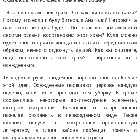
- Я зашел посмотрел храм. Вот как вы считаете сами?
Потому что если я буду биться, и Анатолий Петрович, а
вам этого не надо будет… Вот если мы возьмемся и
своими руками восстановим этот храм? Куда можно
будет просто прийти иногда и постоять перед святым
образом, немного отдохнуть душой. Как вы считаете,
надо восстановить этот храм? - обратился он к
осужденным.
Те подняли руки, продемонстрировав свое одобрение
этой идеи. Осужденные посещают церковь каждую
неделю, молятся и проводят там уборку. В храме
сохранились некоторые архитектурные элементы,
которые митрополит Казанский и Татарстанский
пожелал сохранить в первозданном виде. Также
колония получит от митрополии православную
литературу, а глава района пообещал помочь с
материалами для восстановления церкви.