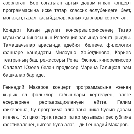
әзерләгән. Бер сәгатьтән артык дәвам иткән концерт
программасына иске татар классик өслүбендәге бәет,
мөнәҗәт, газәл, касыйдәләр, халык җырлары кертелгән.
Концерт Казан дәүләт консерваториясенең Татар
музыкасы бинасының Репетиция залында оештырылды.
Тамашачылар арасында әдәбият белгече, филология
фәннәре кандидаты Миләүшә Хабетдинова, Кариев
театрының баш режиссеры Ренат Әюпов, кинорежиссер
Салават Юзеев белән продюсер Марина Галицкая һәм
башкалар бар иде.
Геннадий Макаров концерт программасына үзенең
кырык ел фольклор табышлары кертелүен, әлеге
әсәрләрнең реставрацияләнүен әйтте. Галим
фикеренчә, бу программа алга таба цикл булып дәвам
итәчәк. "Ул цикл Урта гасыр татар музыкасы республика
фестиваленең нигезе була ала", - ди Геннадий Макаров.