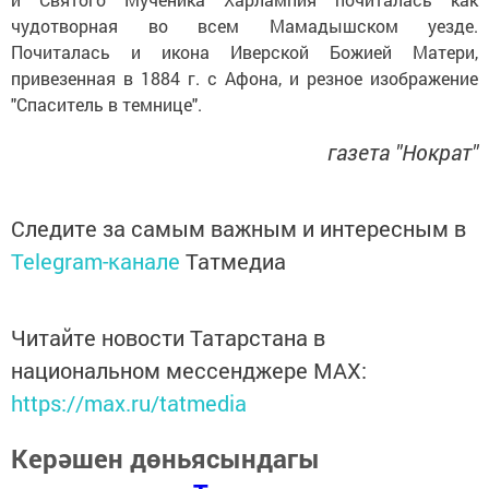
чудотворная во всем Мамадышском уезде.
Почиталась и икона Иверской Божией Матери,
привезенная в 1884 г. с Афона, и резное изображение
"Спаситель в темнице".
газета "Нократ"
Следите за самым важным и интересным в
Telegram-канале
Татмедиа
Читайте новости Татарстана в
национальном мессенджере MАХ:
https://max.ru/tatmedia
Керәшен дөньясындагы