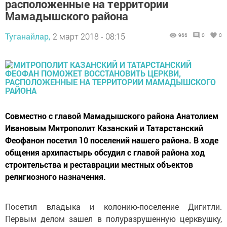
расположенные на территории
Мамадышского района
Туганайлар,
2 март 2018 - 08:15
966
0
0
Совместно с главой Мамадышского района Анатолием
Ивановым Митрополит Казанский и Татарстанский
Феофанон посетил 10 поселений нашего района. В ходе
общения архипастырь обсудил с главой района ход
строительства и реставрации местных объектов
религиозного назначения.
Посетил владыка и колонию-поселение Дигитли.
Первым делом зашел в полуразрушенную церквушку,