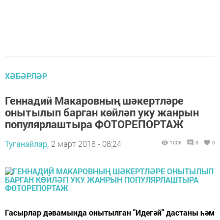
ХӘБӘРЛӘР
Геннадий Макаровның шәкертләре
онытылып барган көйләп уку жанрын
популярлаштыра ФОТОРЕПОРТАЖ
Туганайлар,
2 март 2018 - 08:24
1006
0
0
Гасырлар дәвамында онытылган "Идегәй" дастаны һәм