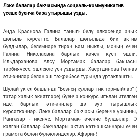
Ләке балалар бакчасында социаль-коммуникатив
үсеше буенча база утырышы узды.
Анда Краснова Галина танып- белү өлкәсендә ачык
шөгыль күрсәтте. Балалар шөгыльдә бик актив
булдылар, белемнәре тирән һәм ныклы, моның өчен
Галина Николаевна барлык көчен куеп эшли.
Ильдарханова Алсу Мортамак балалар бакчасы
тәрбиячесе, эшлекле уен уздырды, Хаертдинова Гөлназ
әти-әниләр белән эш тәҗрибәсе турында уртаклашты.
Шулай ук ел башында "Безнең куллар тик тормыйлар" (
татар халык әкиятләре) буенча конкурс игълан ителгән
иде, барлык әти-әниләр дә зур тырышлык
күрсәткәннәр. Ләке балалар бакчасы беренче урынны,
Рангазар - икенче, Мортамак- өченче булдылар. Ә
калган балалар бакчалары актив катнашканнары өчен
грамота белән бүләкләнделәр. Афәрин!