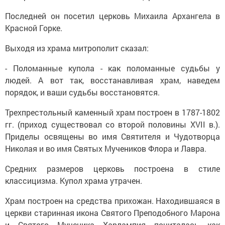
Последней он посетил церковь Михаила Архангела в
Красной Горке.
Выходя из храма митрополит сказал:
- Поломанные купола - как поломанные судьбы у
людей. А вот так, восстанавливая храм, наведем
порядок, и ваши судьбы восстановятся.
Трехпрестольный каменный храм построен в 1787-1802
гг. (приход существовал со второй половины XVII в.).
Приделы освящены во имя Святителя и Чудотворца
Николая и во имя Святых Мучеников Флора и Лавра.
Средних размеров церковь построена в стиле
классицизма. Купол храма утрачен.
Храм построен на средства прихожан. Находившаяся в
церкви старинная икона Святого Преподобного Марона
и Святого Мученика Харлампия почиталась как