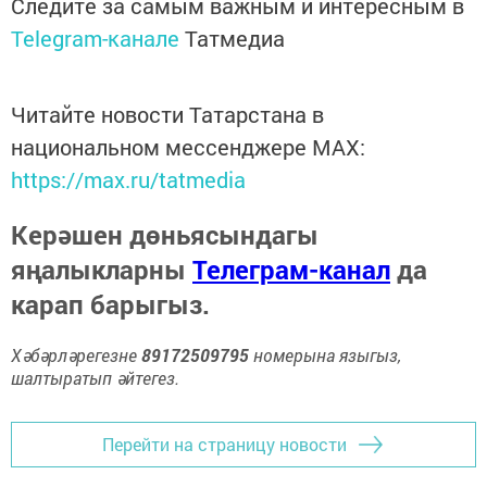
Следите за самым важным и интересным в
Telegram-канале
Татмедиа
Читайте новости Татарстана в
национальном мессенджере MАХ:
https://max.ru/tatmedia
Керәшен дөньясындагы
яңалыкларны
Телеграм-канал
да
карап барыгыз.
Хәбәрләрегезне
89172509795
номерына языгыз,
шалтыратып әйтегез.
Перейти на страницу новости