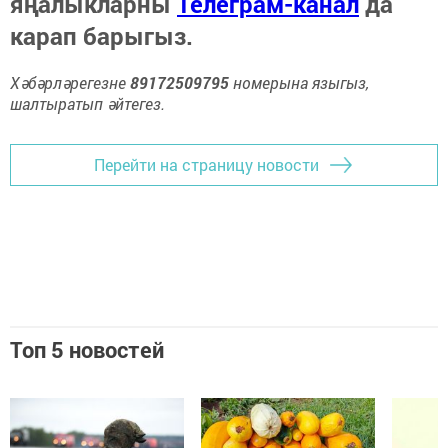
яңалыкларны
Телеграм-канал
да
карап барыгыз.
Хәбәрләрегезне
89172509795
номерына языгыз,
шалтыратып әйтегез.
Перейти на страницу новости
Топ 5 новостей