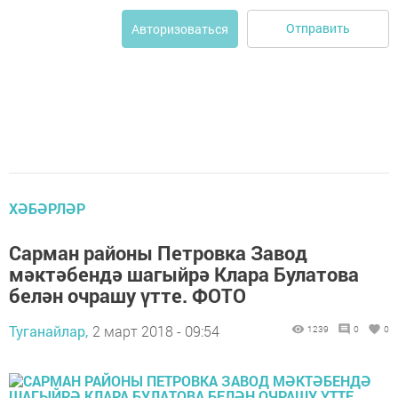
Отправить
Авторизоваться
ХӘБӘРЛӘР
Сарман районы Петровка Завод
мәктәбендә шагыйрә Клара Булатова
белән очрашу үтте. ФОТО
Туганайлар,
2 март 2018 - 09:54
1239
0
0