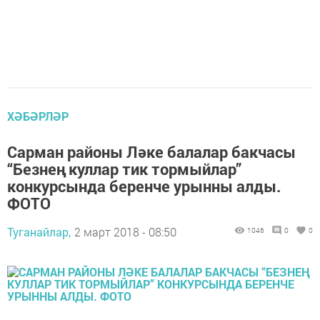
ХӘБӘРЛӘР
Сарман районы Ләке балалар бакчасы
“Безнең куллар тик тормыйлар”
конкурсында беренче урынны алды.
ФОТО
Туганайлар,
2 март 2018 - 08:50
1046
0
0