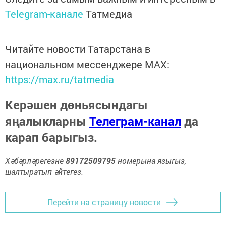
Telegram-канале
Татмедиа
Читайте новости Татарстана в
национальном мессенджере MАХ:
https://max.ru/tatmedia
Керәшен дөньясындагы
яңалыкларны
Телеграм-канал
да
карап барыгыз.
Хәбәрләрегезне
89172509795
номерына языгыз,
шалтыратып әйтегез.
Перейти на страницу новости