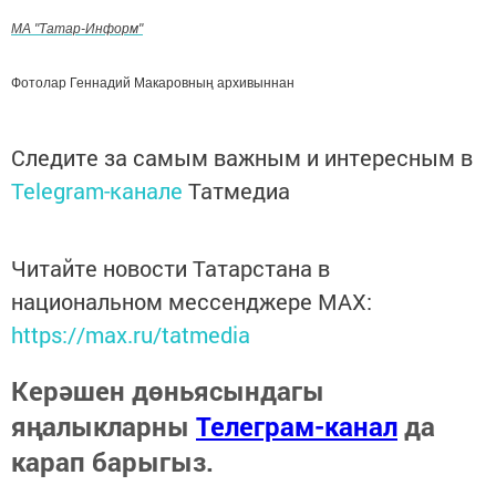
МА "Татар-Информ"
Фотолар Геннадий Макаровның архивыннан
Следите за самым важным и интересным в
Telegram-канале
Татмедиа
Читайте новости Татарстана в
национальном мессенджере MАХ:
https://max.ru/tatmedia
Керәшен дөньясындагы
яңалыкларны
Телеграм-канал
да
карап барыгыз.