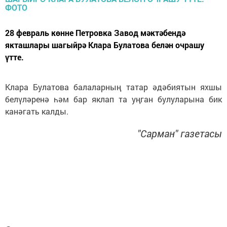
28 февраль көнне Петровка Завод мәктәбендә
якташлары шагыйрә Клара Булатова белән очрашу
үтте.
Клара Булатова балаларның татар әдәбиятын яхшы
белүләренә һәм бар яклап та уңган булуларына бик
канәгать калды.
"Сарман" газетасы