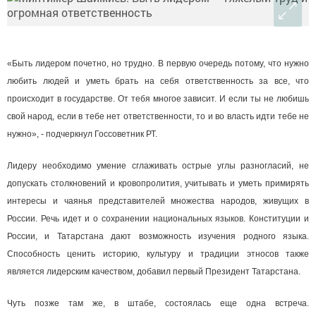
«Быть лидером почетно, но трудно. В первую очередь потому, что нужно
любить людей и уметь брать на себя ответственность за все, что
происходит в государстве. От тебя многое зависит. И если ты не любишь
свой народ, если в тебе нет ответственности, то и во власть идти тебе не
нужно», - подчеркнул Госсоветник РТ.
Лидеру необходимо умение сглаживать острые углы разногласий, не
допускать столкновений и кровопролития, учитывать и уметь примирять
интересы и чаянья представителей множества народов, живущих в
России. Речь идет и о сохранении национальных языков. Конституции и
России, и Татарстана дают возможность изучения родного языка.
Способность ценить историю, культуру и традиции этносов также
является лидерским качеством, добавил первый Президент Татарстана.
Чуть позже там же, в штабе, состоялась еще одна встреча.