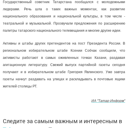
Государственный советник Татарстана пообщался с молодежными
лидерами. Речь шла о таких важных моментах, как развитие
национального образования и национальной культуры, в том числе -
театральной и музыкальной. Прозвучали предложения по расширению
палитры татарского национального телевещания и многие другие идеи.
Активны и штабы других претендентов на пост Президента России. В
региональном избирательном штабе Ксении Собчак сообщили, что
активисты работают в самых оживленных точках Казани, раздавая
агитационную литературу. Свежий выпуск партийной газеты сегодня
получают и в избирательном штабе Григория Явлинского. Уже завтра
газеты начнут раздавать на улицах и раскладывать в почтовые ящики
жителей столицы РТ.
ИА "Татар-Информ"
Следите за самым важным и интересным в