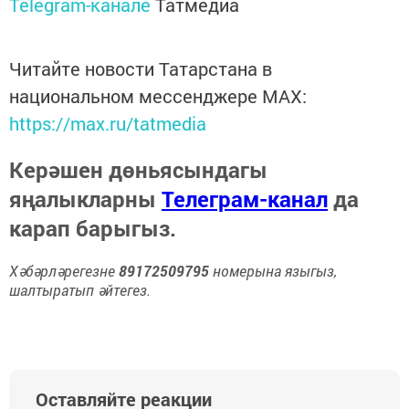
Telegram-канале
Татмедиа
Читайте новости Татарстана в
национальном мессенджере MАХ:
https://max.ru/tatmedia
Керәшен дөньясындагы
яңалыкларны
Телеграм-канал
да
карап барыгыз.
Хәбәрләрегезне
89172509795
номерына языгыз,
шалтыратып әйтегез.
Оставляйте реакции