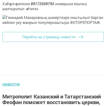
Хәбәрләрегезне
89172509795
номерына языгыз,
шалтыратып әйтегез.
Перейти на страницу новости
НОВОСТИ
Митрополит Казанский и Татарстанский
Феофан поможет восстановить церкви,