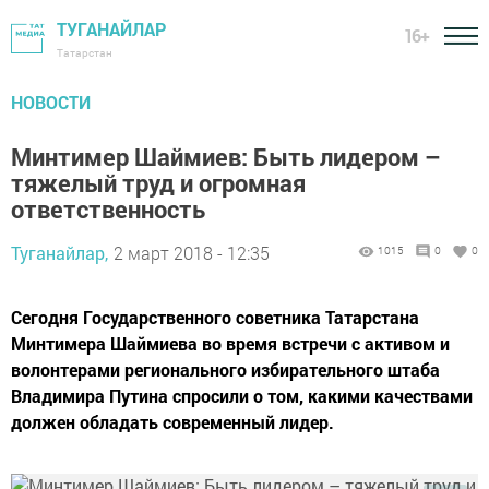
ТУГАНАЙЛАР
16+
Татарстан
НОВОСТИ
Минтимер Шаймиев: Быть лидером –
тяжелый труд и огромная
ответственность
Туганайлар,
2 март 2018 - 12:35
1015
0
0
Сегодня Государственного советника Татарстана
Минтимера Шаймиева во время встречи с активом и
волонтерами регионального избирательного штаба
Владимира Путина спросили о том, какими качествами
должен обладать современный лидер.