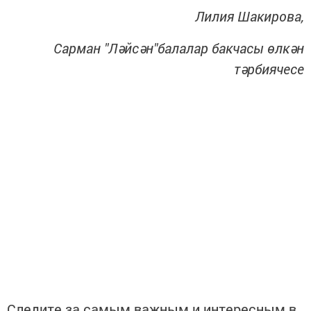
Лилия Шакирова,
Сарман "Ләйсән"балалар бакчасы өлкән
тәрбиячесе
Следите за самым важным и интересным в