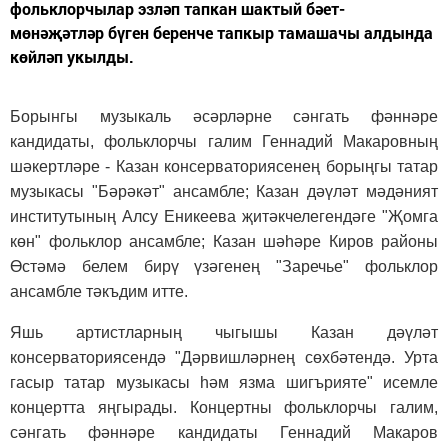
фольклорчылар эзләп тапкан шактый бәет-
мөнәҗәтләр бүген беренче тапкыр тамашачы алдында
көйләп укылды.
Борынгы музыкаль әсәрләрне сәнгать фәннәре
кандидаты, фольклорчы галим Геннадий Макаровның
шәкертләре - Казан консерваториясенең борыңгы татар
музыкасы "Бәрәкәт" ансамбле; Казан дәүләт мәдәният
институтының Алсу Еникеева җитәкчелегендәге "Җомга
көн" фольклор ансамбле; Казан шәһәре Киров районы
Өстәмә белем бирү үзәгенең "Заречье" фольклор
ансамбле тәкъдим итте.
Яшь артистларның чыгышы Казан дәүләт
консерваториясендә "Дәрвишләрнең сөхбәтендә. Урта
гасыр татар музыкасы һәм язма шигърияте" исемле
концертта яңгырады. Концертны фольклорчы галим,
сәнгать фәннәре кандидаты Геннадий Макаров