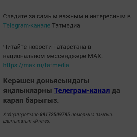
Следите за самым важным и интересным в
Telegram-канале
Татмедиа
Читайте новости Татарстана в
национальном мессенджере MАХ:
https://max.ru/tatmedia
Керәшен дөньясындагы
яңалыкларны
Телеграм-канал
да
карап барыгыз.
Хәбәрләрегезне
89172509795
номерына языгыз,
шалтыратып әйтегез.