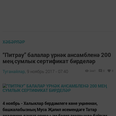
ХӘБӘРЛӘР
“Питрау” балалар үрнәк ансамбленә 200
мең сумлык сертификат бирделәр
Туганайлар,
9 ноябрь 2017 - 07:40
2441
0
0
4 ноябрь - Халыклар бердәмлеге көне уңаеннан,
башкалабызның Муса Җәлил исемендәге Татар
академия дәүләт опера һәм балет театрында бәйрәм