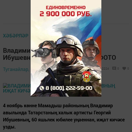
ХӘБӘРЛӘР
Владимир авылында Георгий
Ибушевның иҗат кичәсе узды ФОТО
Туганайлар,
9 ноябрь 2017 - 08:04
2224
0
0
4 ноябрь көнне Мамадыш районының Владимир
авылында Татарстаның халык артисты Георгий
Ибушевның, 60 яшьлек юбилее уңаеннан, иҗат кичәсе
узды.