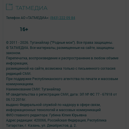
Телефон АО «ТАТМЕДИА»:
(843) 222 09 84
16+
© 2011 - 2026. Туганайлар ("Родные мои"). Все права защищены.
© ТАТМЕДИА. Все материалы, размещенные на сайте, защищены
законом.
Перепечатка, воспроизведение и распространение в любом объеме
информации,
размещенной на сайте, возможна только с письменного согласия
редакций СМИ.
При поддержке Республиканского агентства по печати и массовым
коммуникациям.
Наименование СМИ: Туганайлар
№ свидетельства о регистрации СМИ, дата: ЭЛ № ФС 77 - 67918 от
06.12.2016г.
выдано Федеральной службой по надзору в сфере связи,
информационных технологий и массовых коммуникаций
ФИО главного редактора: Губина Юлия Юрьевна
Адрес редакции: 420066, Российская Федерация, Республика
Татарстан, г. Казань, ул. Декабристов, д. 2.