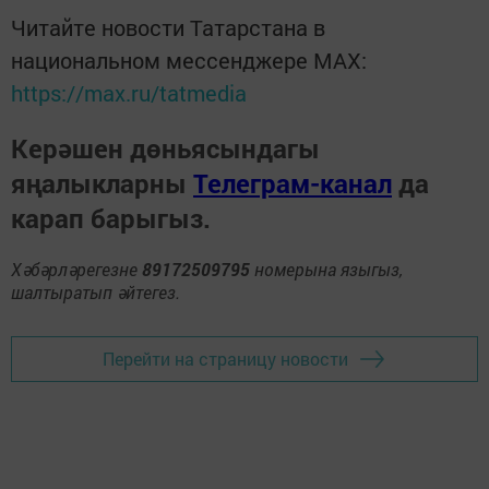
Читайте новости Татарстана в
национальном мессенджере MАХ:
https://max.ru/tatmedia
Керәшен дөньясындагы
яңалыкларны
Телеграм-канал
да
карап барыгыз.
Хәбәрләрегезне
89172509795
номерына языгыз,
шалтыратып әйтегез.
Перейти на страницу новости