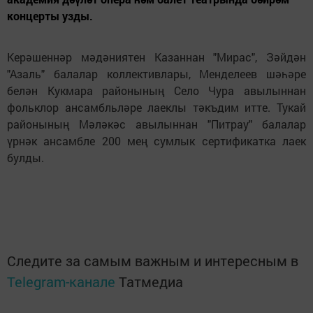
концерты узды.
Ке
рәшеннәр мәдәниятен Казаннан "Мирас", Зәйдән
"Азал
ь
"
балалар коллективлары, Менделеев
шәһәре
белән Кукмара районының Село Чура авылыннан
фол
ь
клор ансамбл
ь
ләре лаеклы тәк
ъдим итте.
Тукай
районының Мәләкәс авылыннан "Питрау" балалар
үрнәк ансамбле 200 мең сумлык сертификатка лаек
булды.
Следите за самым важным и интересным в
Telegram-канале
Татмедиа