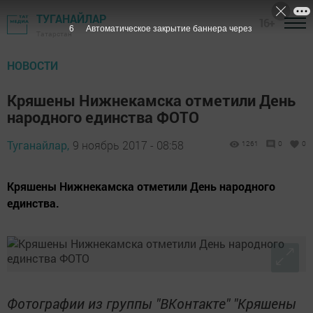
ТУГАНАЙЛАР
16+
6
Автоматическое закрытие баннера через
Татарстан
НОВОСТИ
Кряшены Нижнекамска отметили День
народного единства ФОТО
Туганайлар,
9 ноябрь 2017 - 08:58
1261
0
0
Кряшены Нижнекамска отметили День народного
единства.
Фотографии из группы "ВКонтакте" "Кряшены