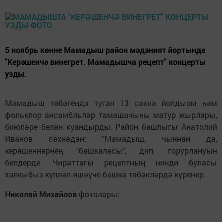
5 ноябрь көнне Мамадыш район мәдәният йортында
"Керәшенчә винегрет. Мамадышча рецепт" концерты
узды.
Мамадыш
төбәгендә
туган
13 сәхнә йолдызы һәм
фол
ьклор ансамбльл
әр тамашачыны
матур жырлары,
биюләре белән
куандырды. Район башлыгы Анатолий
Иванов
сәхнәдән
:
"
Мамадыш, чыннан да,
керәшеннәрнең "б
ашкалас
ы"
, дип, г
орурлануын
б
елдерде
.
Чираттагы ре
цепт
ның
нинди була
сы
халкыбыз к
үпләп яшәүче башка төбәкләрдә күренер.
Николай Михайлов
фотолары: