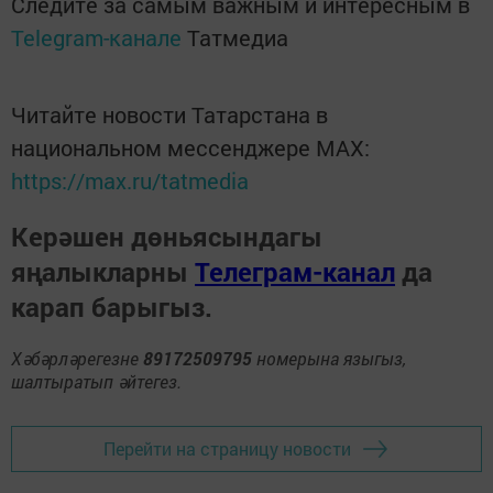
Следите за самым важным и интересным в
Telegram-канале
Татмедиа
Читайте новости Татарстана в
национальном мессенджере MАХ:
https://max.ru/tatmedia
Керәшен дөньясындагы
яңалыкларны
Телеграм-канал
да
карап барыгыз.
Хәбәрләрегезне
89172509795
номерына языгыз,
шалтыратып әйтегез.
Перейти на страницу новости