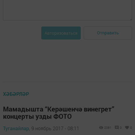
Отправить
Авторизоваться
ХӘБӘРЛӘР
Мамадышта “Керәшенчә винегрет”
концерты узды ФОТО
Туганайлар,
9 ноябрь 2017 - 08:11
2081
0
0