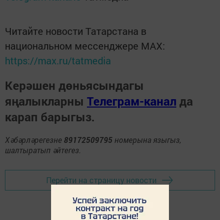
Читайте новости Татарстана в
национальном мессенджере MАХ:
https://max.ru/tatmedia
Керәшен дөньясындагы
яңалыкларны
Телеграм-канал
да
карап барыгыз.
Хәбәрләрегезне
89172509795
номерына языгыз,
шалтыратып әйтегез.
Перейти на страницу новости