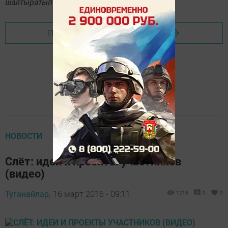
шалтыратып әйтегез.
Перейти на страницу новости
НОВОСТИ
Слёт: идеи и проекты участников
(видео)
Туганайлар,
16 март 2016 - 09:11
1213
0
0