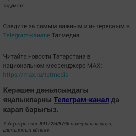
задумках.
Следите за самым важным и интересным в
Telegram-канале
Татмедиа
Читайте новости Татарстана в
национальном мессенджере MАХ:
https://max.ru/tatmedia
Керәшен дөньясындагы
яңалыкларны
Телеграм-канал
да
карап барыгыз.
Хәбәрләрегезне
89172509795
номерына языгыз,
шалтыратып әйтегез.