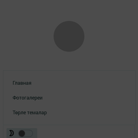
Главная
Фотогалереи
Төрле темалар