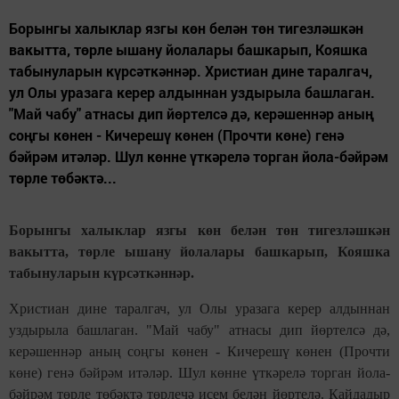
Борынгы халыклар язгы көн белән төн тигезләшкән
вакытта, төрле ышану йолалары башкарып, Кояшка
табынуларын күрсәткәннәр. Христиан дине таралгач,
ул Олы уразага керер алдыннан уздырыла башлаган.
"Май чабу" атнасы дип йөртелсә дә, керәшеннәр аның
соңгы көнен - Кичерешү көнен (Прочти көне) генә
бәйрәм итәләр. Шул көнне үткәрелә торган йола-бәйрәм
төрле төбәктә...
Борынгы халыклар язгы көн белән төн тигезләшкән
вакытта, төрле ышану йолалары башкарып, Кояшка
табынуларын күрсәткәннәр.
Христиан дине таралгач, ул Олы уразага керер алдыннан
уздырыла башлаган. "Май чабу" атнасы дип йөртелсә дә,
керәшеннәр аның соңгы көнен - Кичерешү көнен (Прочти
көне) генә бәйрәм итәләр. Шул көнне үткәрелә торган йола-
бәйрәм төрле төбәктә төрлечә исем белән йөртелә. Кайдадыр