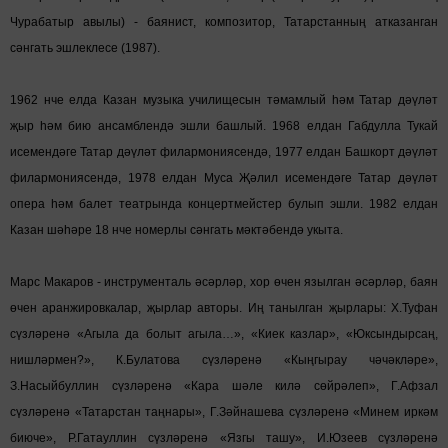
Чурабатыр авылы) - баянист, композитор, Татарстанның атказанган
сәнгать эшлеклесе (1987).
1962 нче елда Казан музыка училищесын тәмамлый һәм Татар дəүлəт
җыр һəм бию ансамблендə эшли башлый. 1968 елдан Габдулла Тукай
исемендәге Татар дәүләт филармониясендә, 1977 елдан Башкорт дәүләт
филармониясендә, 1978 елдан Муса Җәлил исемендәге Татар дәүләт
опера һәм балет театрында концертмейстер булып эшли. 1982 елдан
Казан шәһәре 18 нче номерлы сәнгать мәктәбендә укыта.
Марс Макаров - инструменталь әсәрләр, хор өчен язылган әсәрләр, баян
өчен аранжировкалар, җырлар авторы. Иң танылган җырлары: Х.Туфан
сүзләренә «Агыла да болыт агыла…», «Киек казлар», «Юксындырсаң,
нишләрмен?», К.Булатова сүзләренә «Кыңгырау чәчәкләре»,
З.Насыйбуллин сүзләренә «Кара шәле килә сөйрәлеп», Г.Афзал
сүзләренә «Татарстан таңнары», Г.Зәйнашева сүзләренә «Минем иркәм
биюче», Р.Гатауллин сүзләренә «Язгы ташу», И.Юзеев сүзләренә