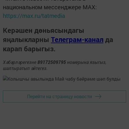
национальном мессенджере MАХ:
https://max.ru/tatmedia
Керәшен дөньясындагы
яңалыкларны
Телеграм-канал
да
карап барыгыз.
Хәбәрләрегезне
89172509795
номерына языгыз,
шалтыратып әйтегез.
Перейти на страницу новости