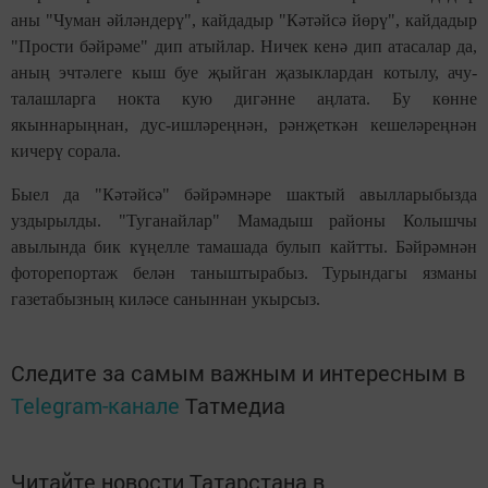
аны "Чуман әйләндерү", кайдадыр "Кәтәйсә йөрү", кайдадыр
"Прости бәйрәме" дип атыйлар. Ничек кенә дип атасалар да,
аның эчтәлеге кыш буе җыйган җазыклардан котылу, ачу-
талашларга нокта кую дигәнне аңлата. Бу көнне
якыннарыңнан, дус-ишләреңнән, рәнҗеткән кешеләреңнән
кичерү сорала.
Быел да "Кәтәйсә" бәйрәмнәре шактый авылларыбызда
уздырылды. "Туганайлар" Мамадыш районы Колышчы
авылында бик күңелле тамашада булып кайтты. Бәйрәмнән
фоторепортаж белән таныштырабыз. Турындагы язманы
газетабызның киләсе саныннан укырсыз.
Следите за самым важным и интересным в
Telegram-канале
Татмедиа
Читайте новости Татарстана в