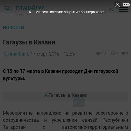
ТУГАНАЙЛАР
16+
5
Автоматическое закрытие баннера через
Татарстан
НОВОСТИ
Гагаузы в Казани
Туганайлар,
17 март 2016 - 12:53
1345
0
0
С 15 по 17 марта в Казани проходят Дни гагаузской
культуры.
Мероприятие направлено на развитие всестороннего
сотрудничества и укрепления связей Республики
Татарстан с автономно-территориальным