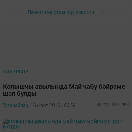
Перейти на страницу новости
ХӘБӘРЛӘР
Колышчы авылында Май чабу бәйрәме
шәп булды
Туганайлар,
16 март 2016 - 06:59
1508
0
0