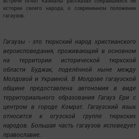
встрече Игнат Казмалы рассказал собравшимся об
истории своего народа, о современном положении
гагаузов.
Гагаузы - это тюркский народ христианского
вероисповедания, проживающий в основном
на территории исторической тюркской
области Буджак, поделённой ныне между
Молдовой и Украиной. В Молдове гагаузской
общине предоставлена автономия в виде
территориального образования Гагауз Ери с
центром в городе Комрат. Гагаузский язык
относится к огузской группе тюркских
народов. Большая часть гагаузов исповедует
православие.