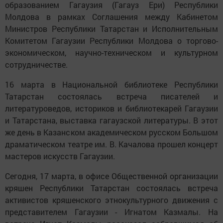
образованием Гагаузия (Гагауз Ери) Республики
Молдова в рамках Соглашения между Кабинетом
Министров Республики Татарстан и Исполнительным
Комитетом Гагаузии Республики Молдова о торгово-
экономическом, научно-техническом и культурном
сотрудничестве.
16 марта в Национальной библиотеке Республики
Татарстан состоялась встреча писателей и
литературоведов, историков и библиотекарей Гагаузии
и Татарстана, выставка гагаузской литературы. В этот
же день в Казанском академическом русском Большом
драматическом театре им. В. Качалова прошел концерт
мастеров искусств Гагаузии.
Сегодня, 17 марта, в офисе Общественной организации
кряшен Республики Татарстан состоялась встреча
активистов кряшенского этнокультурного движения с
представителем Гагаузии - Игнатом Казмалы. На