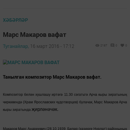
ХӘБӘРЛӘР
Марс Макаров вафат
Туганайлар,
16 март 2016 - 17:12
2187
0
0
Танылган композитор Марс Макаров вафат.
Композитор белән хушлашу иртәгә 11.30 сәгатьтә Арча кыры зиратының
чиркәвендә (Храм Ярославских чудотворцев) булачак, Марс Макаров Арча
җирләнәчәк.
кыры зиратында
Макаров Марс Андреевич (28.10.1939, Билəр (хəзерге Нурлат) районының