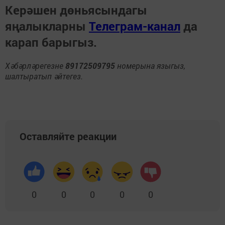
Керәшен дөньясындагы
яңалыкларны
Телеграм-канал
да
карап барыгыз.
Хәбәрләрегезне
89172509795
номерына языгыз,
шалтыратып әйтегез.
Оставляйте реакции
0
0
0
0
0