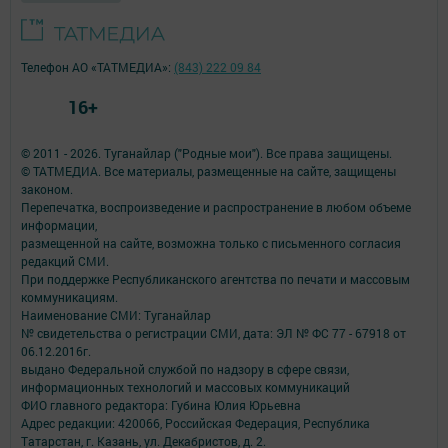
Телефон АО «ТАТМЕДИА»:
(843) 222 09 84
16+
© 2011 - 2026. Туганайлар ("Родные мои"). Все права защищены.
© ТАТМЕДИА. Все материалы, размещенные на сайте, защищены
законом.
Перепечатка, воспроизведение и распространение в любом объеме
информации,
размещенной на сайте, возможна только с письменного согласия
редакций СМИ.
При поддержке Республиканского агентства по печати и массовым
коммуникациям.
Наименование СМИ: Туганайлар
№ свидетельства о регистрации СМИ, дата: ЭЛ № ФС 77 - 67918 от
06.12.2016г.
выдано Федеральной службой по надзору в сфере связи,
информационных технологий и массовых коммуникаций
ФИО главного редактора: Губина Юлия Юрьевна
Адрес редакции: 420066, Российская Федерация, Республика
Татарстан, г. Казань, ул. Декабристов, д. 2.