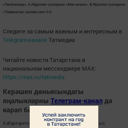
«Төнбоеклар», А.Абдуллин сүзләренә «Мәк чәчәге», Ф.Яруллин сүзләренә
«Тормыштан суынма син» һ.б.
Следите за самым важным и интересным в
Telegram-канале
Татмедиа
Читайте новости Татарстана в
национальном мессенджере MАХ:
https://max.ru/tatmedia
Керәшен дөньясындагы
яңалыкларны
Телеграм-канал
да
карап барыгыз.
Хәбәрләрегезне
89172509795
номерына языгыз,