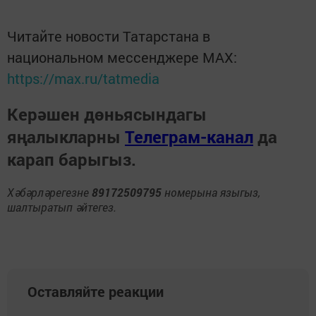
Читайте новости Татарстана в
национальном мессенджере MАХ:
https://max.ru/tatmedia
Керәшен дөньясындагы
яңалыкларны
Телеграм-канал
да
карап барыгыз.
Хәбәрләрегезне
89172509795
номерына языгыз,
шалтыратып әйтегез.
Оставляйте реакции