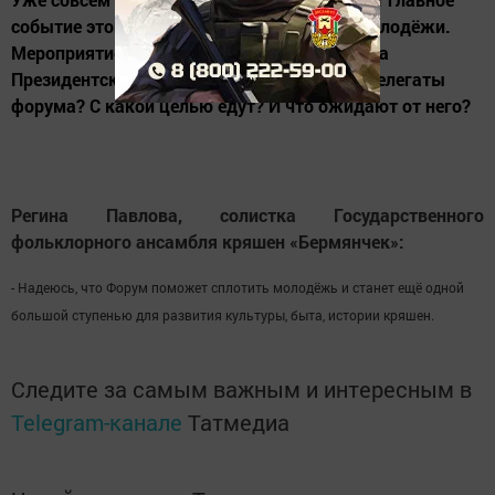
событие этого года - Форум кряшенской молодёжи.
Мероприятие пройдет при поддержке Фонда
Президентских грантов. А что же думают делегаты
форума? С какой целью едут? И что ожидают от него?
Регина Павлова, солистка Государственного
фольклорного ансамбля кряшен «Бермянчек»:
- Надеюсь, что Форум поможет сплотить молодёжь и станет ещё одной
большой ступенью для развития культуры, быта, истории кряшен.
Следите за самым важным и интересным в
Telegram-канале
Татмедиа