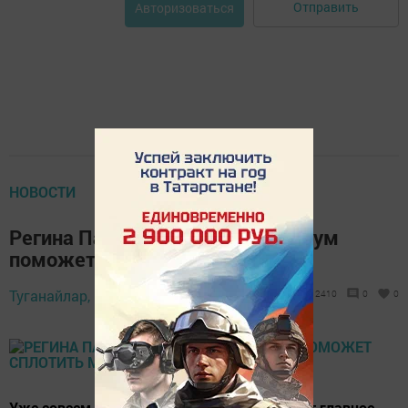
Отправить
Авторизоваться
НОВОСТИ
Регина Павлова: «Надеюсь, Форум
поможет сплотить молодёжь»
Туганайлар,
30 март 2018 - 11:21
2410
0
0
Уже совсем скоро, 12-15 апреля произойдёт главное