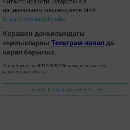
Читайте новости Татарстана в
национальном мессенджере MАХ:
https://max.ru/tatmedia
Керәшен дөньясындагы
яңалыкларны
Телеграм-канал
да
карап барыгыз.
Хәбәрләрегезне
89172509795
номерына языгыз,
шалтыратып әйтегез.
Перейти на страницу новости