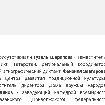
присутствовали
Гузель Шарипова
- заместител
ики Татарстан, региональный координато
й этнографический диктант,
Фанзиля Завгаров
о центра развития традиционной культуры
титель директора Дома дружбы народо
динов
- заведующий кафедрой всемирног
занского (Приволжского) федеральног