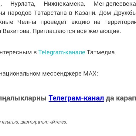
 Нурлата, Нижнекамска, Менделеевска
бы народов Татарстана в Казани. Дом Дружб
ежные Челны проведет акцию на территори
 Вахитова. Приглашаются все желающие.
интересным в
Telegram-канале
Татмедиа
в национальном мессенджере MАХ:
 яңалыкларны
Телеграм-канал
да кара
языгыз, шалтыратып әйтегез.