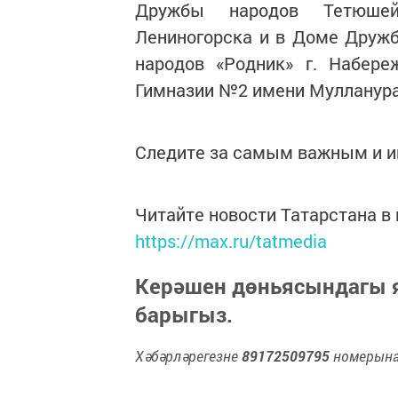
Дружбы народов Тетюшей,
Лениногорска и в Доме Друж
народов «Родник» г. Набер
Гимназии №2 имени Мулланура
Следите за самым важным и 
Читайте новости Татарстана 
https://max.ru/tatmedia
Керәшен дөньясындагы
барыгыз.
Хәбәрләрегезне
89172509795
номерына 