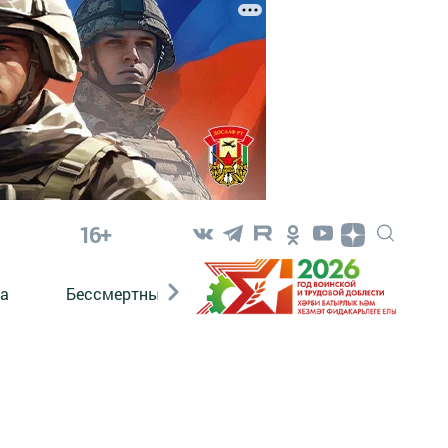
16+
а
Бессмертный полк. Кряшены