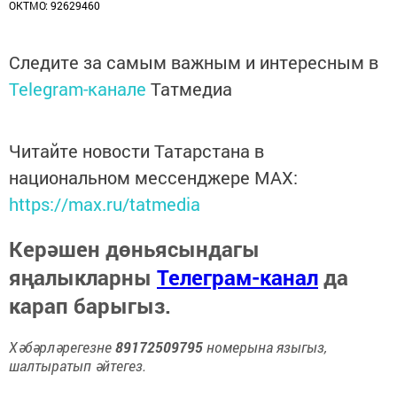
ОКТМО: 92629460
Следите за самым важным и интересным в
Telegram-канале
Татмедиа
Читайте новости Татарстана в
национальном мессенджере MАХ:
https://max.ru/tatmedia
Керәшен дөньясындагы
яңалыкларны
Телеграм-канал
да
карап барыгыз.
Хәбәрләрегезне
89172509795
номерына языгыз,
шалтыратып әйтегез.