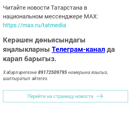
Читайте новости Татарстана в
национальном мессенджере MАХ:
https://max.ru/tatmedia
Керәшен дөньясындагы
яңалыкларны
Телеграм-канал
да
карап барыгыз.
Хәбәрләрегезне
89172509795
номерына языгыз,
шалтыратып әйтегез.
Перейти на страницу новости