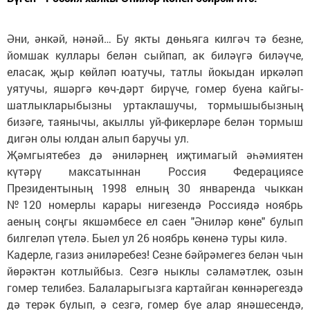
Әни, әнкәй, нәнәй… Бу якты дөньяга килгәч тә безне,
йомшак куллары белән сыйпап, ак биләүгә биләүче,
еласак, җыр көйләп юатучы, татлы йокыдан иркәләп
уятучы, яшәргә көч-дәрт бирүче, гомер буена кайгы-
шатлыкларыбызны уртаклашучы, тормышыбызның
бизәге, таянычы, акыллы уй-фикерләре белән тормыш
дигән олы юлдан алып баручы ул.
Җәмгыятебез дә әниләрнең иҗтимагый әһәмиятен
күтәрү максатыннан Россия Федерациясе
Президентының 1998 елның 30 январенда чыккан
№120 номерлы карары нигезендә Россиядә ноябрь
аеның соңгы якшәмбесе ел саен "Әниләр көне" булып
билгеләп үтелә. Быел ул 26 ноябрь көненә туры килә.
Кадерле, газиз әниләребез! Сезне бәйрәмегез белән чын
йөрәктән котлыйбыз. Сезгә ныклы сәламәтлек, озын
гомер телибез. Балаларыгызга картайган көннәрегездә
дә терәк булып, ә сезгә, гомер буе алар янәшесендә,