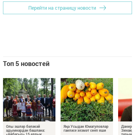
Перейти на страницу новости
Топ 5 новостей
Олы эшләр бәләкәй
Яңа Усыдан Юмагуловлар
Данир С
адымнардан башлана:
гаиләсе хезмәт сөеп яши
Зинаид
«Айбагыр» 15 еллык
турынд