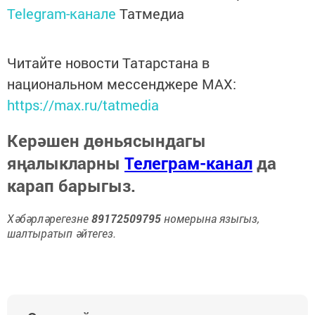
Telegram-канале
Татмедиа
Читайте новости Татарстана в
национальном мессенджере MАХ:
https://max.ru/tatmedia
Керәшен дөньясындагы
яңалыкларны
Телеграм-канал
да
карап барыгыз.
Хәбәрләрегезне
89172509795
номерына языгыз,
шалтыратып әйтегез.