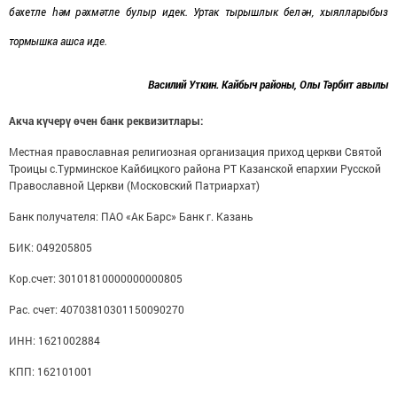
бәхетле һәм рәхмәтле булыр идек. Уртак тырышлык белән, хыялларыбыз
тормышка ашса иде.
Василий Уткин. Кайбыч районы, Олы Тәрбит авылы
Акча күчерү өчен банк р
еквизит
лары:
Местная православная религиозная организация приход церкви Святой
Троицы с.Турминское Кайбицкого района РТ Казанской епархии Русской
Православной Церкви (Московский Патриархат)
Банк получателя: ПАО «Ак Барс» Банк г. Казань
БИК: 049205805
Кор.счет: 30101810000000000805
Рас. счет: 40703810301150090270
ИНН: 1621002884
КПП: 162101001