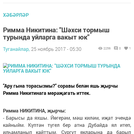
ХӘБӘРЛӘР
Римма Никитина: "Шәхси тормыш
турында уйларга вакыт юк"
Туганайлар,
25 ноябрь 2017 - 05:30
2256
0
1
"Ару гына торасызмы?" соравы белән яшь җырчы
Римма Никитинага мөрәҗәгать иттек.
Римма НИКИТИНА, җырчы:
- Барысы да яхшы. Йөгерәм, мәш киләм, иҗат эчендә
кайныйм. Күптән түгел бер атна Дубайда ял итеп,
илһамланып кайттым. Сургут якларына да барып