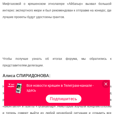
Мифтаховой о кряшенском этнолагере «Айбагыр» вызвал большой
интерес экспертного жюри и был рекомендован к отправке на конкурс, где
лучшие проекты будут удостоены грантов.
Чтобы получше узнать об итогах форума, мы обратились к
представителям делегации.
Алиса СПИРИДОНОВА:
Все новости кряшен в Телеграм-канале -
На каждой площадке форума было по 3-4 наших активиста. Кто-то изучал
здесь
этнотуризм и будет думать над продвижением кряшенских сел, кто-то над
Подпишитесь
развитием наших медиаресурсов - страничек в «Инстаграме», в
«Вконтакте» и газеты «Туганайлар». Некоторые изучали конфликтологию
и теперь сумеют выйти из любой неудобной ситуации и сгладить все