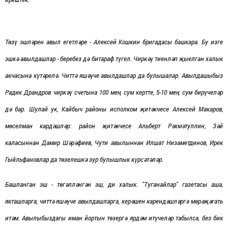
Төзү эшләрен авыл егетләре - Алексей Кошкин бригадасы башкара. Бу изге
эшкә авылдашлар - беребез дә битараф түгел. Чиркәү тиенләп җыелган халык
акчасына күтәрелә. Читтә яшәүче авылдашлар да булышалар. Авылдашыбыз
Радик Драндров чиркәү счетына 100 мең сум кертте, 5-10 мең сум бирүчеләр
дә бар. Шулай ук, Кайбыч районы исполком җитәкчесе Алексей Макаров,
мөселман кардәшләр: район җитәкчесе Альберт Рәхмәтуллин, Зәй
каласыннан Дамир Шәрәфиев, Чути авылыннан Илшат Низаметдинов, Ирек
Гыйльфановлар да төзелешкә зур булышлык күрсәтәләр.
Башланган эш - төгәлләнгән эш, ди халык. "Туганайлар" газетасы аша,
якташларга, читтә яшәүче авылдашларга, керәшен карендәшләргә
мөрәҗәгать
итәм. Авылыбыздагы иман йортын төзергә ярдәм итүчеләр табылса, без бик