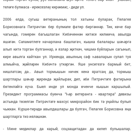
теләге булмаса - ирексезләү кирәкмәс, - диде ул.
2006 елда, сугыш ветеранының тол хатыны буларак, Пелагея
Борисовнага Питрәчтән бер бүлмәле фатир биргәннәр. Тик, көче бар
чагында, гомерен багышлаган Кибәченнән китәсе килмичә, авылда
яшәгән. Сәламәтлеге начарлана башлагач, кышка балалары шәһәргә
алып китә торган булганнар, ә язлар җиткәч, чишмә буйларын сагынып,
кире авылга кайткан ул. Иркендә, авылның саф һаваларын сулап туя
алмыйча, җәйләрен Кибәчтә үткәргән. Яше унсигезгә бармый бит,
нишләтсәң дә... Авыл тормышын ничек кенә яратсаң да, тормыш
шартлары шәһәр җирендә җайлырак, дип, әби Питрәчтәге фатирына
бөтенләйгә күчә. Быел инде ул монда өченче кышын каршылый.
Президент программасы буенча "Һәр ветеранга - квартира" девизы
астында төзелгән Питрәчтәге махсус микрорайон бик тә уңайлы булып
чыккан. Күрше-тирәдә авылдашлары да булгач, Пелагея Борисовна яңа
шартларга тиз ияләшкән.
- Мине медиклар да карый, соцзащитадан да килеп булышалар.