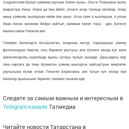
Соцработник булып үземнең укучым, Кибәч кызы - Ольга Пляшкина эшли,
медсестра Нина. Икесе дә бик әйбәт, атнага өчәр тапкыр киләләр. Алар
миңа үземнең кызларым кебек бик якын. Атна саен я кызларым, я улым
Иван белән киленем Флёра кайтып, хәлемне белеп тора, - дип, бүгенге
көненә сөенә Пелагея әби.
Гомерен балаларга багышлаган, аларның матур тормышына үзенең
фатихаларын биргән, олы йөрәкле укытучы апа бүгенге көндә күп кенә
кибәчлеләрнең күңелендә җылы хатирә булып яшидер. Дөньядагы бер
генә нәрсәгә дә тиңе булмаган үзенең аналарча кайгыртуын меңләгән
укучысына бүләк иткән Пелагея Борисовна әле тагын күп еллар буе
балалар җылысына төренеп, сәламәт яшәсен иде.
Следите за самым важным и интересным в
Telegram-канале
Татмедиа
Читайте новости Татарстана в