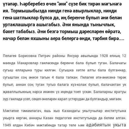
үтәләр. Һәрберебез өчен "әни" сүзе бик тирән мәгънәгә
ия. Тормышыбызда нинди генә авырлыклар, нинди
генә шатлыклар булса да, иң беренче булып әни белән
уртаклашырга ашыгабыз. Әни янында тынычлык,
бәхет табабыз. Әни безгә тормыш дәресләрен өйрәтә,
начар белән яхшыны аера белергә өнди, тәрбия бирә....
Пелагея Борисовна Питрәч районы Янсуар авылында 1928 елның 12
маенда Макаровлар гаиләсендә беренче бала булып туган. Балачагы
сугыш елларына туры килгән. Сугышка хәтле алты бала булганнар,
сугыштан соң әнисе тагын 4 бала тапкан. Пелагея әти-әнисенә терәк
булып, аннан соң туган тугыз балага күз-колак булып, балачактан ук
җаваплылыкның нәрсә икәнен үз иңендә тоеп үскән. Балаларны яратуы
зур гаиләдә үсеп, сеңел-энеләрен карап үстерүдән дә булгандыр, мөгаен.
Мәктәпне тәмамлагач, яшь кыз Казандагы укытучылар институтына
укырга кергән, аннары Казан педагогия институтында да белем алган.
әдәбиятын укыта
1949 елдан Кибәч мәктәбендә татар теле һәм