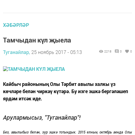
ХӘБӘРЛӘР
Тамчыдан күл җыела
Туганайлар,
25 ноябрь 2017 - 05:13
2218
0
0
Кайбыч районының Олы Тәрбит авылы халкы үз
көчләре белән чиркәү күтәрә. Бу изге эшкә бергәләшеп
ярдәм итсәк иде.
Арулармысыз, "Туганайлар"!
Без, авылыбыз белән, зур эшкә тотындык. 2015 елның октябрь аенда Олы