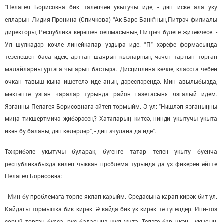
"Пелагея Борисовна бик таләпчән укытучы иде, - дип искә ала уку
елларын Лидия Пронина (Спичкова), "Ак Барс Банк"ның Питрәч филиалы
директоры, Республика керәшен оешмасының Питрәч бүлеге җитәкчесе. -
Ул шулкадәр көчле линейкалар уздыра иде. "П" хәрефе формасында
тезелешеп баса идек, арттан шаярып кызларның чәчен тартып торган
малайларны уртага чыгарып бастыра. Дисциплина көчле, класста чебен
очкан тавыш кына ишетелә иде аның дәресләрендә. Мин авылыбызда,
мәктәптә узган чаралар турында район газетасына язгалый идем.
Язганны Пелагея Борисовнага әйтеп тормыйм. Ә ул: "Нишләп язганыңны
миңа тикшертмичә җибәрәсең? Хаталарың китсә, нинди укытучы укыта
икән бу баланы, дип көләрләр", - дип ачулана да иде".
Тәҗрибәле укытучы буларак, бүгенге татар телен укыту буенча
республикабызда килеп чыккан проблема турында да үз фикерен әйтте
Пелагея Борисовна:
- Мин бу проблемага төрле яклап карыйм. Средасына карап кирәк бит ул.
Кайдагы тормышка бик кирәк. Ә кайда бик үк кирәк тә түгелдер. Ипи-тоз
сорый торган булса, рус баласына шул җитә. Теләге бар икән - укысын,