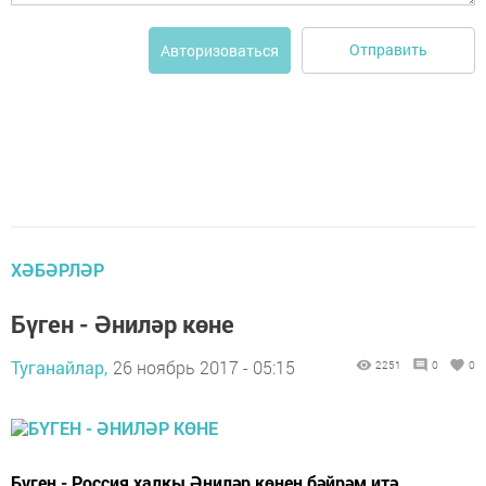
Отправить
Авторизоваться
ХӘБӘРЛӘР
Бүген - Әниләр көне
Туганайлар,
26 ноябрь 2017 - 05:15
2251
0
0
Бүген - Россия халкы Әниләр көнен бәйрәм итә.