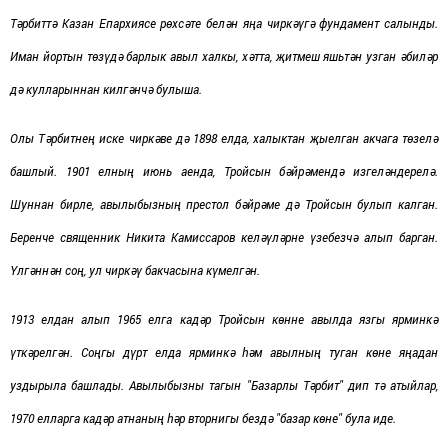
Тәрбиттә Казан Епархиясе рөхсәте белән яңа чиркәүгә фундамент салынды.
Иман йортын төзүдә барлык авыл халкы, хәтта, җитмеш яш
ь
тән узган әбиләр
дә кулларыннан килгәнчә булыша.
Олы Т
ә
рбит
нең иске чиркәве дә
1898 елда, халыктан
җ
ыелган акчага т
ө
зел
ә
башлый.
1901 елны
ң
июнь аенда
,
Тройсын
б
ә
йр
ә
менд
ә
изгеләндерелә
.
Шуннан бирле, авылыбызның
престол
бәйрәме
дә Тройсын булып калган
.
Беренче священни
к
Никита Камиссаров
келәүләрне
үзебезчә
алып бар
ган
.
Ү
лг
ә
нн
ә
н со
ң,
ул
чирк
әү
бакчасына
күмелгән.
1913 елдан алып 1965 елга кадәр Тройсын көнне авылда язгы ярминкә
үткәрелгән. Соңгы дүрт елда ярминкә һәм авылның туган көне яңадан
уздырыла башлады. Авылыбызны тагын "Базарлы Тәрбит" дип тә атыйлар,
1970 елларга кадәр атнаның һәр вторнигы бездә "базар көне" була иде.