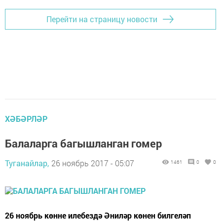
Перейти на страницу новости
ХӘБӘРЛӘР
Балаларга багышланган гомер
Туганайлар,
26 ноябрь 2017 - 05:07
1461
0
0
26 ноябрь көнне илебездә Әниләр көнен билгеләп