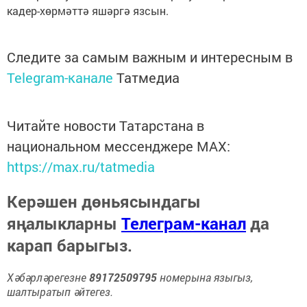
кадер-хөрмәттә яшәргә язсын.
Следите за самым важным и интересным в
Telegram-канале
Татмедиа
Читайте новости Татарстана в
национальном мессенджере MАХ:
https://max.ru/tatmedia
Керәшен дөньясындагы
яңалыкларны
Телеграм-канал
да
карап барыгыз.
Хәбәрләрегезне
89172509795
номерына языгыз,
шалтыратып әйтегез.