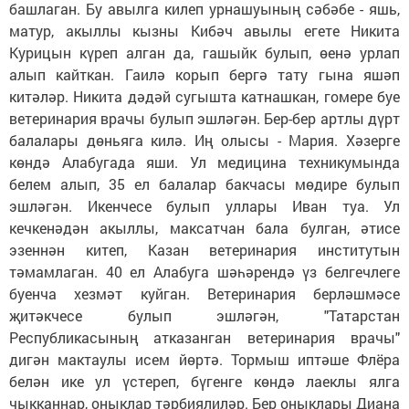
башлаган. Бу авылга килеп урнашуының сәбәбе - яшь,
матур, акыллы кызны Кибәч авылы егете Никита
Курицын күреп алган да, гашыйк булып, өенә урлап
алып кайткан. Гаилә корып бергә тату гына яшәп
китәләр. Никита дәдәй сугышта катнашкан, гомере буе
ветеринария врачы булып эшләгән. Бер-бер артлы дүрт
балалары дөньяга килә. Иң олысы - Мария. Хәзерге
көндә Алабугада яши. Ул медицина техникумында
белем алып, 35 ел балалар бакчасы мөдире булып
эшләгән. Икенчесе булып уллары Иван туа. Ул
кечкенәдән акыллы, максатчан бала булган, әтисе
эзеннән китеп, Казан ветеринария институтын
тәмамлаган. 40 ел Алабуга шәһәрендә үз белгечлеге
буенча хезмәт куйган. Ветеринария берләшмәсе
җитәкчесе булып эшләгән, "Татарстан
Республикасының атказанган ветеринария врачы"
дигән мактаулы исем йөртә. Тормыш иптәше Флёра
белән ике ул үстереп, бүгенге көндә лаеклы ялга
чыкканнар, оныклар тәрбиялиләр. Бер оныклары Диана