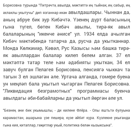
Борисовна турында "Питрәчтә, авылда, мәктәптә иң тыйнак, иң сабыр, иң
авылдашлары. Чыннан да,
әхлаклы укытучы" дип язганнар икән
аның абруе бик зур Кибәчтә. Үзенең дүрт баласының
гына түгел, бөтен Кибәч авылы, тирә-як авыл
балаларының "икенче әнисе" ул. 1934 елда ачылган
Кибәч мәктәбендә татарча да, русча да укытканнар.
Монда Көлкәмәр, Кәвәл, Рус Казысы һәм башка тирә-
як авыллардан балалар килеп белем алган. 37 ел
мәктәптә татар теле һәм әдәбияты укыткан, 34 ел
завуч булган Пелагея Борисовна, пенсиягә чыккач та
тагын 3 ел эшләгән әле. Уртача алганда, гомере буена
ун меңләп бала укытып чыгарган Пелагея Борисовна.
"Ликвидация безграмотных" программасы буенча
авылдагы әби-бабайларны да укытып йөргән әле ул.
"Безнең әни бик укымышлы, - ди килене Флёра. - Олы яштьтә булуына
карамастан, ашарына үзе пешерә, күзе әйбәт күрә. Күзлекне укыганда
гына кия, китаплар, гәҗитләр укый, политика белән кызыксына".