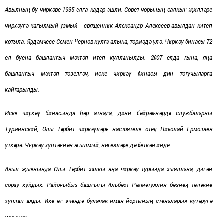
Авылның бу чиркәве 1935 елга кадәр эшли. Совет чорының салкын җилләре
чиркәүгә кагылмый узмый - священник Александр Алексеев авылдан китеп
котыла. Ярдәмчесе Семен Чернов кулга алына, төрмәдә үлә. Чиркәү бинасы 72
ел буена башлангыч мәктәп итеп кулланылды. 2007 елда гына, яңа
башлангыч мәктәп төзелгәч, иске чиркәү бинасы дин тотучыларга
кайтарылды.
Иске чиркәү бинасында һәр атнада, дини бәйрәмнәрдә службаларны
Турминский, Олы Тәрбит чиркәүләре настоятеле отец Николай Ермолаев
үткәрә. Чиркәү күптәннән ягылмый, нигезләре дә беткән инде.
Авыл җыенында
Олы Тәрбит халкы яңа чиркәү турында хыяллана, дигән
сорау куйдык. Районыбыз башлыгы Альберт Рәхмәтуллин безнең теләкне
хуплап алды. Ике ел эчендә булачак иман йортының стеналарын күтәрүгә
ирештек.