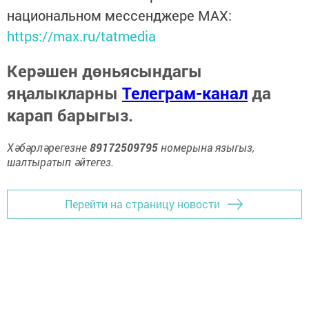
национальном мессенджере MАХ:
https://max.ru/tatmedia
Керәшен дөньясындагы
яңалыкларны
Телеграм-канал
да
карап барыгыз.
Хәбәрләрегезне
89172509795
номерына языгыз,
шалтыратып әйтегез.
Перейти на страницу новости