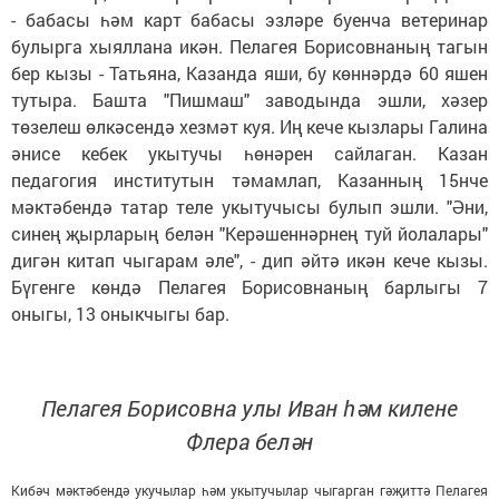
- бабасы һәм карт бабасы эзләре буенча ветеринар
булырга хыяллана икән. Пелагея Борисовнаның тагын
бер кызы - Татьяна, Казанда яши, бу көннәрдә 60 яшен
тутыра. Башта "Пишмаш" заводында эшли, хәзер
төзелеш өлкәсендә хезмәт куя. Иң кече кызлары Галина
әнисе кебек укытучы һөнәрен сайлаган. Казан
педагогия институтын тәмамлап, Казанның 15нче
мәктәбендә татар теле укытучысы булып эшли. "Әни,
синең җырларың белән "Керәшеннәрнең туй йолалары"
дигән китап чыгарам әле", - дип әйтә икән кече кызы.
Бүгенге көндә Пелагея Борисовнаның барлыгы 7
оныгы, 13 оныкчыгы бар.
Пелагея Борисовна улы Иван һәм килене
Флера белән
Кибәч мәктәбендә укучылар һәм укытучылар чыгарган гәҗиттә Пелагея