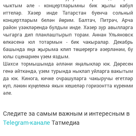
чыктым әле - концертларымны бик җылы кабул
иттеләр. Хәзер инде Татарстан буенча сольный
концертларым белән йөрим. Балтач, Питрәч, Арча
район үзәкләрендә булдым инде. Хәзер зур авылларга
чыгарга дип планлаштырып торам. Аннан Ульяновск
өлкәсенә юл тотармын - бик чакыралар. Декабрь
башында яңа җырыма клип төшерергә әзерләнәм, бу
юлы сценариен үзем яздым.
Шәхси тормышымда әлләни яңалыклар юк. Дөресен
генә әйткәндә, үзем турында ныклап уйларга вакытым
да юк. Кинога, кичке очрашуларга чакыручы егетләр
күп, ләкин күңелемә якын кешеләр горизонтта күренми
әле.
Следите за самым важным и интересным в
Telegram-канале
Татмедиа