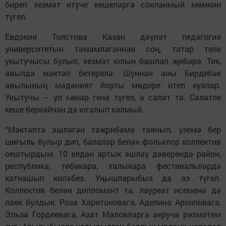
биреп хезмәт итүче кешеләргә сокланмый мөмкин
түгел.
Евдокия Толстова Казан дәүләт педагогия
университетын тәмамлаганнан соң, татар теле
укытучысы булып, хезмәт юлын башлап җибәрә. Тик,
авылда мәктәп бетерелә. Шуннан аны Бирдебәк
авылының мәдәният йорты мөдире итеп куялар.
Укытучы – ул һөнәр генә түгел, ә сәләт тә. Сәләтле
кеше беркайчан да югалып калмый.
“Мәктәптә эшләгән тәҗрибәмә таянып, үземә бер
шөгыль булыр дип, балалар белән фольклор коллектив
оештырдым. 10 елдан артык эшләү дәверендә район,
республика, төбәкара, халыкара фестивальләрдә
катнашып киләбез. Уңышларыбыз да аз түгел.
Коллектив белән дипломант та, лауреат исеменә дә
лаек булдык. Роза Харитоновага, Аделина Архиповага,
Эльза Гордеевага, Азат Маловларга аеруча рәхмәтем