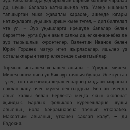
зур. Авылыбызда уздырылган барлык мәдәни чаралар
да, шушы балалар катнашында үтә. Үзеңә ышанып
тапшырган эшкә җаваплы карасаң, эшеңдә югары
нәтиҗәләргә, уңышка ирешү кыен түгел, – дип билгеләп
үтә ул. – Зур уңышларга ирешүдә балалар белән
беррәттән, урта буын авыл халкы да, өлкәннәрнебез дә
зур тырышлык күрсәтәләр. Валентин Иванов белән
Юрий Гордеев матур итеп җырласалар, яшьләр үз
осталыкларын театр өлкәсендә сынатмыйлар.
Тормыш иптәшем керәшен авылы – Үридән минем.
Минем эшем өчен ул бик зур таяныч булды. Әле күптән
түгел, төп нигеземдә керәшеннәрнең мәдәни мирасын
саклап калу өчен музей оештырдым. Бер ай эчендә
авыл халкы белән берлектә меңгә якын экспонат
җыйдык. Барлык фольклор күренешләрне шушы
авылның йола бәйрәмнәренә таянып үткәрәбез.
Максатым авылның үткәнен саклап калу”, – ди
Евдокия.