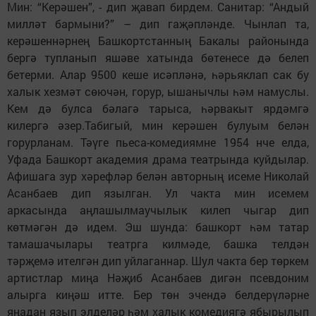
Мин: “Керәшен”, - дип җавап бирдем. Санитар: “Андый
милләт бармыни?” – дип гаҗәпләнде. Чынлап та,
керәшеннәрнең Башкортстанның Бакалы районында
бергә тупланып яшәве хатында бөтенесе дә белеп
бетерми. Алар 9500 кеше исәпләнә, һәрьяклап сак бу
халык хезмәт сөючән, горур, ышанычлы һәм намуслы.
Кем дә булса бәлагә тарыса, һәрвакыт ярдәмгә
килергә әзер.Табигый, мин керәшен булуым белән
горурланам. Тәүге пьеса-комедиямне 1954 нче елда,
Уфада Башкорт академия драма театрында куйдылар.
Афишага зур хәрефләр белән авторның исеме Николай
Асанбаев дип язылган. Ул чакта мин исемем
аркасында аңлашылмаучылык килеп чыгар дип
көтмәгән дә идем. Эш шунда: башкорт һәм татар
тамашачылары театрга килмәде, башка телдән
тәрҗемә ителгән дип уйлаганнар. Шул чакта бер төркем
артистлар миңа Нәҗиб Асанбаев дигән псевдоним
алырга киңәш итте. Бер төн эчендә белдерүләрне
яңадан язып элделәр һәм халык комедиягә ябырылып