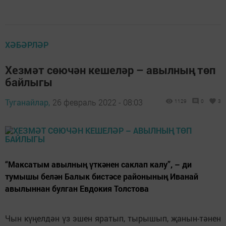
ХӘБӘРЛӘР
Хезмәт сөючән кешеләр – авылның төп
байлыгы
Туганайлар,
26 февраль 2022 - 08:03
1129
0
3
“Максатым авылның үткәнен саклап калу”, – ди
тумышы белән Балык бистәсе районының Иванай
авылыннан булган Евдокия Толстова
Чын күңелдән үз эшен яратып, тырышып, җанын-тәнен