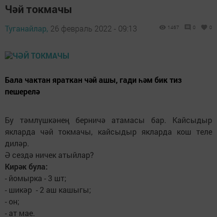
Чәй токмачы
Туганайлар,
26 февраль 2022 - 09:13
1467
0
0
Бала чактан яраткан чәй ашы, гади һәм бик тиз
пешерелә
Бу тәмлүшкәнең берничә атамасы бар. Кайсыдыр
якларда чәй токмачы, кайсыдыр якларда кош теле
диләр.
Ә сездә ничек атыйлар?
Кирәк була:
- йомырка - 3 шт;
- шикәр - 2 аш кашыгы;
- он;
- ат мае.