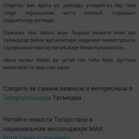
Спортны бик ярата ул, районда үткәрелгән бер генә
спорт чарасыннан читтә калмый. Һәрвакыт
алдынгылар рәтендә.
Эшеннән тәм табып яши. Тырыш хезмәте өчен күп
тапкырлар район җитәкчеләре, мәдәният министрлыгы
тарафыннан мактау кәгазьләре белән бүләкләнгән.
Авыл халкы белән дә уртак тел таба белә, дустанә
мөнәсәбәттә яши һәм эшли.
Следите за самым важным и интересным в
Telegram-канале
Татмедиа
Читайте новости Татарстана в
национальном мессенджере MАХ:
https://max.ru/tatmedia