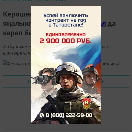
Керәшен дөньясындагы
яңалыкларны
Телеграм-канал
да
карап барыгыз.
Хәбәрләрегезне
89172509795
номерына языгыз,
шалтыратып әйтегез.
Перейти на страницу новости