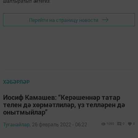
шалтыратып әйтегез.
Перейти на страницу новости
ХӘБӘРЛӘР
Иосиф Камашев: “Керәшеннәр татар
телен дә хөрмәтлиләр, үз телләрен дә
онытмыйлар”
Туганайлар,
26 февраль 2022 - 06:22
1090
0
0