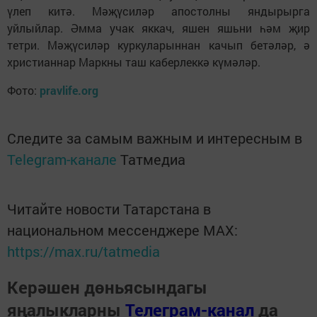
үлеп китә. Мәҗүсиләр апостолны яндырырга
уйлыйлар. Әмма учак яккач, яшен яшьни һәм җир
тетри. Мәҗүсиләр куркуларыннан качып бетәләр, ә
христианнар Маркны таш каберлеккә күмәләр.
Фото:
pravlife.org
Следите за самым важным и интересным в
Telegram-канале
Татмедиа
Читайте новости Татарстана в
национальном мессенджере MАХ:
https://max.ru/tatmedia
Керәшен дөньясындагы
яңалыкларны
Телеграм-канал
да