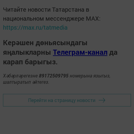
Читайте новости Татарстана в
национальном мессенджере MАХ:
https://max.ru/tatmedia
Керәшен дөньясындагы
яңалыкларны
Телеграм-канал
да
карап барыгыз.
Хәбәрләрегезне
89172509795
номерына языгыз,
шалтыратып әйтегез.
Перейти на страницу новости