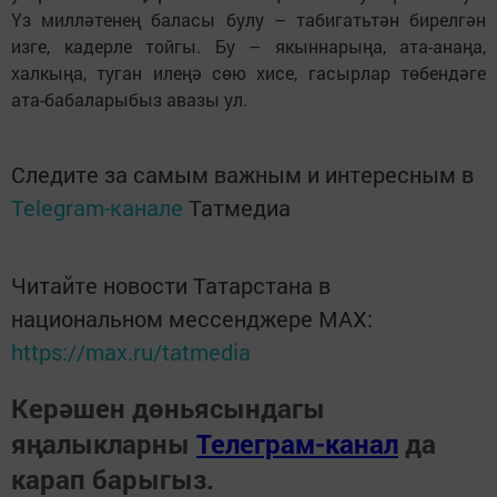
Үз милләтенең баласы булу – табигатьтән бирелгән
изге, кадерле тойгы. Бу – якыннарыңа, ата-анаңа,
халкыңа, туган илеңә сөю хисе, гасырлар төбендәге
ата-бабаларыбыз авазы ул.
Следите за самым важным и интересным в
Telegram-канале
Татмедиа
Читайте новости Татарстана в
национальном мессенджере MАХ:
https://max.ru/tatmedia
Керәшен дөньясындагы
яңалыкларны
Телеграм-канал
да
карап барыгыз.