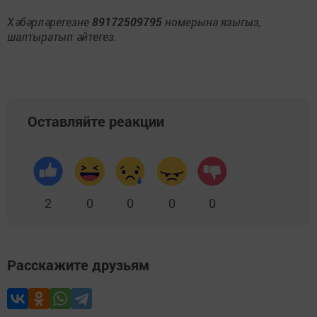
Хәбәрләрегезне
89172509795
номерына языгыз,
шалтыратып әйтегез.
Оставляйте реакции
2
0
0
0
0
Расскажите друзьям