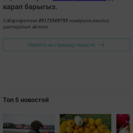
карап барыгыз.
Хәбәрләрегезне
89172509795
номерына языгыз,
шалтыратып әйтегез.
Перейти на страницу новости
Топ 5 новостей