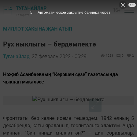
ТУГАНАЙЛАР
16+
4
Автоматическое закрытие баннера через
Татарстан
МИЛЛӘТ ХАКЫНА ҖАН АТЫП
Рух ныклыгы – бердәмлектә
Туганайлар,
27 февраль 2022 - 06:29
1623
0
2
Нәҗиб Асанбаевның “Керәшен сүзе” газетасында
чыккан мәкаләсе
Фронттагы бер хәлне исемә төшердем. 1942 елның 5
декабрендә, каты яраланып, госпитальгә эләктем. Анда
миннән: “Син нинди милләттән?” – дип сорадылар.