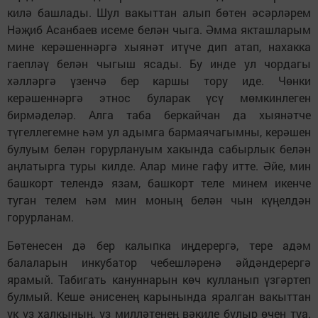
килә башлады. Шул вакыттан алып бөтен әсәрләрем
Нәҗиб Асанбаев исеме белән чыга. Әмма якташларым
мине керәшеннәргә хыянәт итүче дип атап, нахакка
гаепләү белән чыгыш ясады. Бу инде ул чордагы
хәлләргә үзенчә бер каршы тору иде. Чөнки
керәшеннәргә этнос буларак үсү мөмкинлеген
бирмәделәр. Алга таба беркайчан да хыянәтче
түгеллегемне һәм ул адымга бармаячагымны, керәшен
булуым белән горурлануым хакында сабырлык белән
аңлатырга туры килде. Алар мине гафу итте. Әйе, мин
башкорт телендә язам, башкорт теле минем икенче
туган телем һәм мин моның белән чын күңелдән
горурланам.
Бөтенесен дә бер калыпка иңдерергә, тере адәм
балаларын инкубатор чебешләренә әйдәндерергә
ярамый. Табигать кануннарын көч кулланып үзгәртеп
булмый. Кеше әнисенең карынында яралган вакыттан
ук үз халкының, үз милләтенең вәкиле булыр өчен туа.