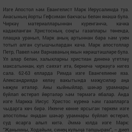
Изге Апостол һәм Евангелист Марк Иерусалимда туа.
Анасының йорты Гефсиман бакчасы белән янәшә була.
Чиркәү материалларыннан күренгәнчә, качка
кадакланган Христосның соңгы газаплары төнендә,
плащка уранып, Марк аның артыннан бара һәм үзен
тотып алган сугышчылардан кача. Марк апостоллар
Петр, Павел һәм Варнаваның якын көрәштәшләре була.
Ул алар белән, халыкларны христиан диненә үгетләү
максатыннан, күп сәяхәт итә, берничә чиркәүгә нигез
сала. 62-63 елларда Римда изге Евангелиене яза.
Александриядә келәү вакытында мәҗүсиләр аңа
һөҗүм итәләр. Аны кыйныйлар, шәһәр урамнары
буйлап өстерәп йөртәләр һәм төрмәгә ябалар. Анда
изге Маркка Иисус Христос күренә һәм газапларга
чыдарга көч бирә. Икенче көнне ярсыган төркем изге
апостолны яңадан шәһәр урамнары буйлап өстерәп,
суд ясарга алып китә. Әммә юлда изге Марк:
“Җанымны, Ходайым, синең кулыңа тапшырам”, – диеп