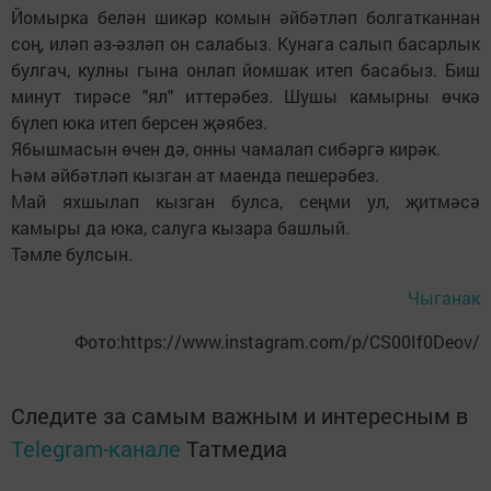
Йомырка белән шикәр комын әйбәтләп болгатканнан
соң, иләп әз-әзләп он салабыз. Кунага салып басарлык
булгач, кулны гына онлап йомшак итеп басабыз. Биш
минут тирәсе "ял" иттерәбез. Шушы камырны өчкә
бүлеп юка итеп берсен җәябез.
Ябышмасын өчен дә, онны чамалап сибәргә кирәк.
Һәм әйбәтләп кызган ат маенда пешерәбез.
Май яхшылап кызган булса, сеңми ул, җитмәсә
камыры да юка, салуга кызара башлый.
Тәмле булсын.
Чыганак
Фото:https://www.instagram.com/p/CS00If0Deov/
Следите за самым важным и интересным в
Telegram-канале
Татмедиа