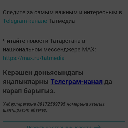
Следите за самым важным и интересным в
Telegram-канале
Татмедиа
Читайте новости Татарстана в
национальном мессенджере MАХ:
https://max.ru/tatmedia
Керәшен дөньясындагы
яңалыкларны
Телеграм-канал
да
карап барыгыз.
Хәбәрләрегезне
89172509795
номерына языгыз,
шалтыратып әйтегез.
Перейти на страницу новости