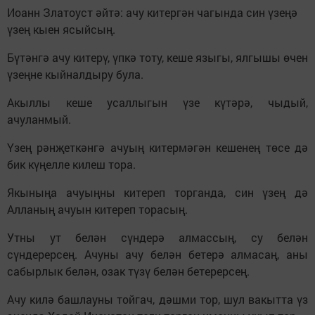
Иоанн Златоуст әйтә: ачу китергән чагында син үзеңә
үзең кыен ясыйсың.
Бүтәнгә ачу китерү, үпкә тоту, кеше языгы, ялгышы өчен
үзеңне кыйналдыру була.
Акыллы кеше усаллыгын үзе күтәрә, чыдый,
ачуланмый.
Үзең рәнҗеткәнгә ачуың китермәгән кешенең төсе дә
бик күңелле килеш тора.
Якыныңа ачуыңны китереп торганда, син үзең дә
Алланың ачуын китереп торасың.
Утны ут белән сүндерә алмассың, су белән
сүндерерсең. Ачуны ачу белән бетерә алмасаң, аны
сабырлык белән, озак түзү белән бетерерсең.
Ачу килә башлауны тойгач, дәшми тор, шул вакытта үз