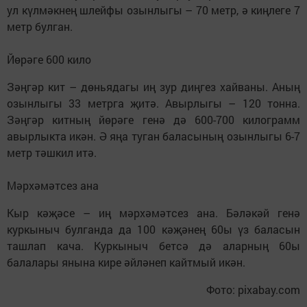
ул күлмәкнең шлейфы озынлыгы – 70 метр, ә киңлеге 7
метр булган.
Йөрәге 600 кило
Зәңгәр кит – дөньядагы иң зур диңгез хайваны. Аның
озынлыгы 33 метрга җитә. Авырлыгы – 120 тонна.
Зәңгәр китның йөрәге генә дә 600-700 килограмм
авырлыкта икән. Ә яңа туган баласының озынлыгы 6-7
метр тәшкил итә.
Мәрхәмәтсез ана
Кыр кәҗәсе – иң мәрхәмәтсез ана. Бәләкәй генә
куркыныч булганда да 100 кәҗәнең 60ы үз баласын
ташлап кача. Куркыныч бетсә дә аларның 60ы
балалары янына кире әйләнеп кайтмый икән.
Фото: pixabay.com