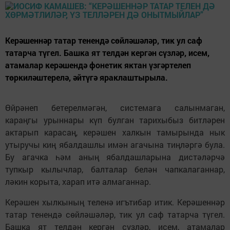
Керәшеннәр татар тенендә сөйләшәләр, тик ул саф
татарча түгел. Башка ят телдән кергән сүзләр, исем,
атамалар керәшендә фонетик яктан үзгәртелеп
төркиләштерелә, әйтүгә яраклаштырыла.
Өйрәнеп бетерелмәгән, системага салынмаган,
караңгы урыннары күп булган тарихыбыз битләрен
актарып карасаң, керәшен халкын тамырында нык
утыручы киң ябалдашлы имән агачына тиңләргә була.
Бу агачка һәм аның ябалдашларына дистәләрчә
тупкыр кылычлар, балталар белән чапкалаганнар,
ләкин корыта, харап итә алмаганнар.
Керәшен хылкының теленә игътибар итик. Керәшеннәр
татар тенендә сөйләшәләр, тик ул саф татарча түгел.
Башка ят телдән кергән сүзләр, исем, атамалар