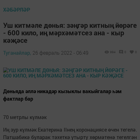
ХӘБӘРЛӘР
Уш китмәле дөнья: зәңгәр китның йөрәге
- 600 кило, иң мәрхәмәтсез ана - кыр
кәҗәсе
Туганайлар,
26 февраль 2022 - 06:49
994
0
0
Дөньяда әллә никадәр кызыклы вакыйгалар һәм
фактлар бар
70 метрлы күлмәк
Иң зур күлмәк Екатерина IIнең коронациясе өчен тегелә.
Патшабикә буларак тәхеткә утырту хөрмәтенә тегелгән