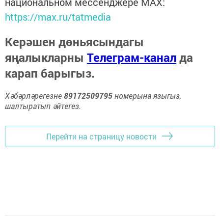
национальном мессенджере MАХ:
https://max.ru/tatmedia
Керәшен дөньясындагы
яңалыкларны
Телеграм-канал
да
карап барыгыз.
Хәбәрләрегезне
89172509795
номерына языгыз,
шалтыратып әйтегез.
Перейти на страницу новости