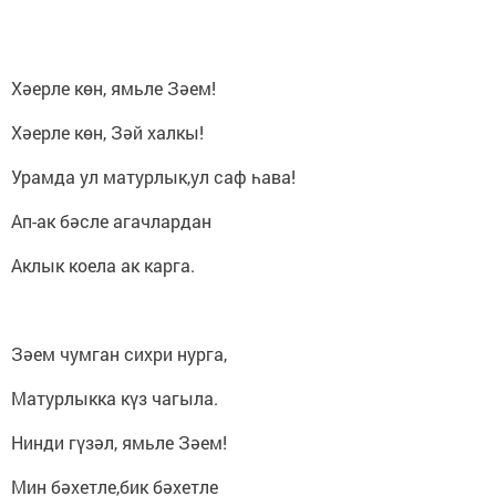
Хәерле көн, ямьле Зәем!
Хәерле көн, Зәй халкы!
Урамда ул матурлык,ул саф һава!
Ап-ак бәсле агачлардан
Аклык коела ак карга.
Зәем чумган сихри нурга,
Матурлыкка күз чагыла.
Нинди гүзәл, ямьле Зәем!
Мин бәхетле,бик бәхетле