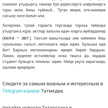
озаклап утырырга, төннәр буе дәресләргә әзерләнергә
туры килә, йокы туймый... Туган өеңне, әти-әниеңне
сагыну хисе биләп ала.
Хәтерлим, тулай торакта торганда тәрәзә төбендә
утырганга күрә, актлар залына идән юарга җибәрделәр
көлә – авт.
(
). Сессия вакытында аяк киеменә биш
сумлыкны салып, имтиханга керә идем. Булыша иде
бит! Барлык имтиханнарны җиңел биреп бардым.
Ләкин, күңелле истәлекләр искә төшсә дә, яңадан
студент булырга теләмәс идем. Миңа укуга караганда,
эшләве җиңелрәк.
Следите за самым важным и интересным в
Telegram-канале
Татмедиа
Читайте новости Татарстана в