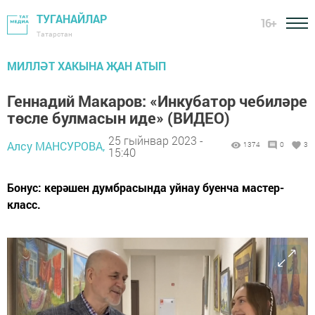
ТУГАНАЙЛАР
16+
Татарстан
МИЛЛӘТ ХАКЫНА ҖАН АТЫП
Геннадий Макаров: «Инкубатор чебиләре
төсле булмасын иде» (ВИДЕО)
25 гыйнвар 2023 -
Алсу МАНСУРОВА,
1374
0
3
15:40
Бонус: керәшен думбрасында уйнау буенча мастер-
класс.