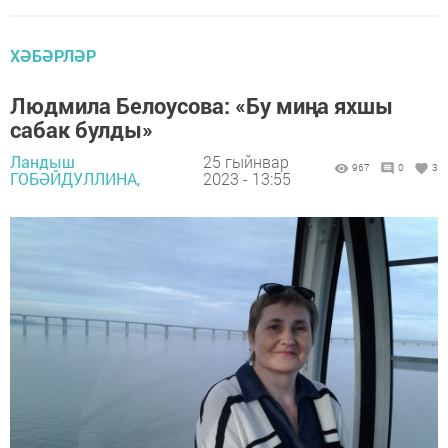
ХӘБӘРЛӘР
Людмила Белоусова: «Бу миңа яхшы
сабак булды»
Ландыш
25 гыйнвар
967
0
3
ГОБӘЙДУЛЛИНА,
2023 - 13:55