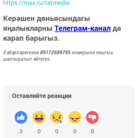
https://max.ru/tatmedia
Керәшен дөньясындагы
яңалыкларны
Телеграм-канал
да
карап барыгыз.
Хәбәрләрегезне
89172509795
номерына языгыз,
шалтыратып әйтегез.
Оставляйте реакции
3
0
0
0
0