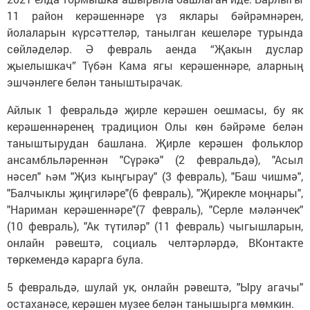
11 район керәшеннәре үз яклары бәйрәмнәрен,
йолаларын күрсәттеләр, танылган кешеләре турында
сөйләделәр. Ә февраль аенда “Җакын дуслар
җыелышкач” Түбән Кама ягы керәшеннәре, аларның
эшчәнлеге белән таныштырачак.
Айлык 1 февральдә җирле керәшен оешмасы, бу як
керәшеннәренең традицион Олы көн бәйрәме белән
таныштырудан башлана. Җирле керәшен фольклор
ансамбльләреннән "Сүрәкә" (2 февральдә), "Асыл
нәсел" һәм "Җиз кыңгырау" (3 февраль), "Баш чишмә",
"Балчыклы җиңгиләре"(6 февраль), "Җирекле моңнары",
"Нариман керәшеннәре"(7 февраль), "Серле мәләнчек"
(10 февраль), "Ак түтиләр" (11 февраль) чыгышларын,
онлайн рәвештә, социаль челтәрләрдә, ВКонтакте
төркемендә карарга була.
5 февральдә, шулай ук, онлайн рәвештә, "Ыру агачы"
остаханәсе, керәшен музее белән танышырга мөмкин.