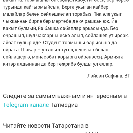
турында кайгырмыйсың. Бергә укыган кайбер
малайлар белән сөйләшкәләп торабыз. Тик әле укып
чыкканнан бирле бер мәртәбә дә очрашкан юк. Йә
вакыт булмый, йә башка сәбәпләр аркасында. Бер
очрашып, шул чакларны искә алып, сөйләшеп утырсак,
әйбәт булыр иде. Студент тормышы барысына да
өйрәтә. Шәһәр – ул авыл түгел, кешеләр белән
сөйләшергә, мөнәсәбәт корырга өйрәнәсең. Армиягә
китәр алдыннан да бер тәҗрибә булды ул еллар.
Ләйсән Сафина, ВТ
Следите за самым важным и интересным в
Telegram-канале
Татмедиа
Читайте новости Татарстана в