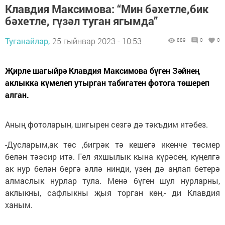
Клавдия Максимова: “Мин бәхетле,бик
бәхетле, гүзәл туган ягымда”
Туганайлар,
25 гыйнвар 2023 - 10:53
889
0
0
Җирле шагыйрә Клавдия Максимова бүген Зәйнең
аклыкка күмелеп утырган табигатен фотога төшереп
алган.
Аның фотоларын, шигырен сезгә дә тәкъдим итәбез.
-Дусларым,ак төс ,бигрәк тә кешегә икенче төсмер
белән тәэсир итә. Гел яхшылык кына күрәсең, күңелгә
ак нур белән бергә әллә нинди, үзең дә аңлап бетерә
алмаслык нурлар тула. Менә бүген шул нурларны,
аклыкны, сафлыкны җыя торган көн,- ди Клавдия
ханым.