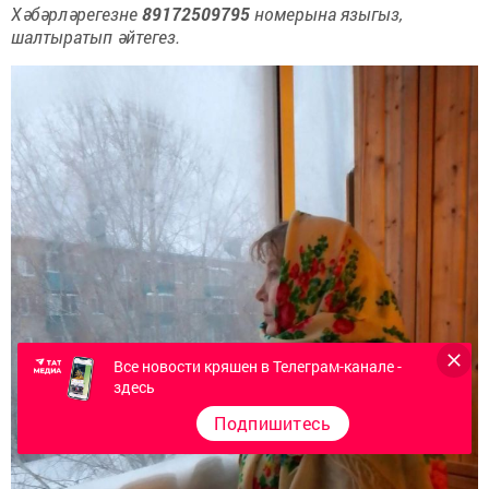
Хәбәрләрегезне
89172509795
номерына языгыз,
шалтыратып әйтегез.
Все новости кряшен в Телеграм-канале -
здесь
Подпишитесь