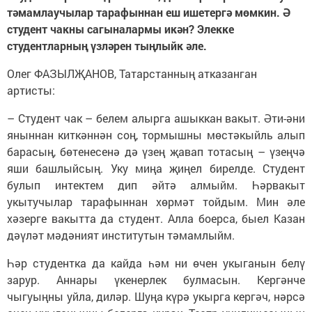
тәмамлаучылар тарафыннан еш ишетергә мөмкин. Ә
студент чакны сагыналармы икән? Элекке
студентларның үзләрен тыңлыйк әле.
Олег ФАЗЫЛҖАНОВ, Татарстанның атказанган
артисты:
– Студент чак – белем алырга ашыккан вакыт. Әти-әни
яныннан киткәннән соң, тормышны мөстәкыйль алып
барасың, бөтенесенә дә үзең җавап тотасың – үзеңчә
яши башлыйсың. Уку миңа җиңел бирелде. Студент
булып интектем дип әйтә алмыйм. Һәрвакыт
укытучылар тарафыннан хөрмәт тойдым. Мин әле
хәзерге вакытта да студент. Алла боерса, быел Казан
дәүләт мәдәният институтын тәмамлыйм.
Һәр студентка да кайда һәм ни өчен укыганын белү
зарур. Аннары үкенерлек булмасын. Кергәнче
чыгуыңны уйла, диләр. Шуңа күрә укырга кергәч, нәрсә