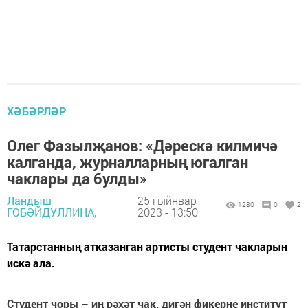
ХӘБӘРЛӘР
Олег Фазылҗанов: «Дәрескә килмичә
калганда, журналларның югалган
чаклары да булды»
Ландыш
25 гыйнвар
1280
0
2
ГОБӘЙДУЛЛИНА,
2023 - 13:50
Татарстанның атказанган артисты студент чакларын
искә ала.
Студент чоры – иң рәхәт чак, дигән фикерне институт