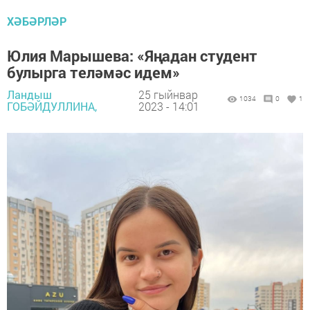
ХӘБӘРЛӘР
Юлия Марышева: «Яңадан студент
булырга теләмәс идем»
Ландыш
25 гыйнвар
1034
0
1
ГОБӘЙДУЛЛИНА,
2023 - 14:01