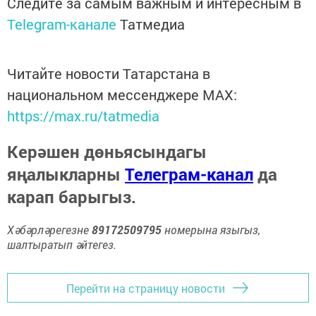
Следите за самым важным и интересным в
Telegram-канале
Татмедиа
Читайте новости Татарстана в
национальном мессенджере MАХ:
https://max.ru/tatmedia
Керәшен дөньясындагы
яңалыкларны
Телеграм-канал
да
карап барыгыз.
Хәбәрләрегезне
89172509795
номерына языгыз,
шалтыратып әйтегез.
Перейти на страницу новости