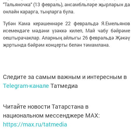
"Тальяночка" (13 февраль), ансамбльләре җырларын да
онлайн карарга, тыңларга була.
Түбән Кама керәшеннәре 22 февральдә Я.Емельянов
исемендәге мәдәни үзәккә килеп, Май чабу бәйрәме
оештырачаклар. Аларның айлыгы 26 февральдә Җәкәү
җортында бәйрәм концерты белән тәмамлана.
Следите за самым важным и интересным в
Telegram-канале
Татмедиа
Читайте новости Татарстана в
национальном мессенджере MАХ:
https://max.ru/tatmedia