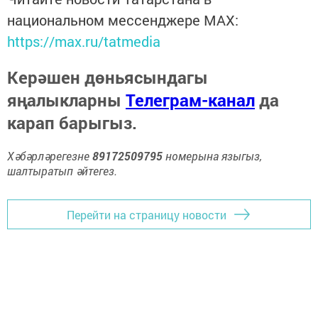
национальном мессенджере MАХ:
https://max.ru/tatmedia
Керәшен дөньясындагы
яңалыкларны
Телеграм-канал
да
карап барыгыз.
Хәбәрләрегезне
89172509795
номерына языгыз,
шалтыратып әйтегез.
Перейти на страницу новости