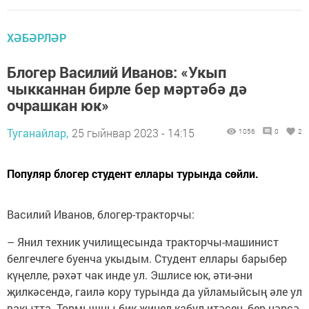
ХӘБӘРЛӘР
Блогер Василий Иванов: «Укып
чыкканнан бирле бер мәртәбә дә
очрашкан юк»
Туганайлар,
25 гыйнвар 2023 - 14:15
1056
0
2
Популяр блогер студент еллары турында сөйли.
Василий Иванов, блогер-тракторчы:
– Янил техник училищесында тракторчы-машинист
белгечлеге буенча укыдым. Студент еллары барыбер
күңелле, рәхәт чак инде ул. Эшлисе юк, әти-әни
җилкәсендә, гаилә кору турында да уйламыйсың әле ул
вакытта. Тормышны бик җиңел кабул итәсең, бер нәрсә