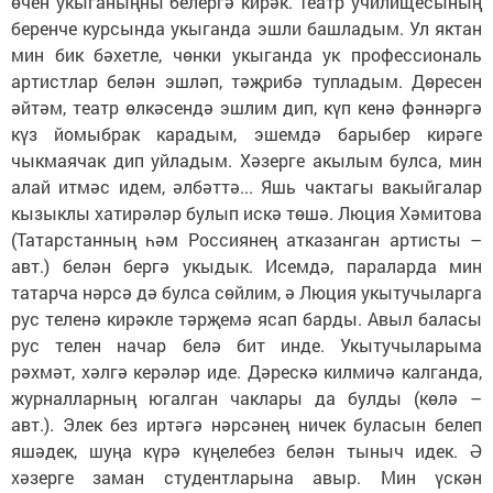
өчен укыганыңны белергә кирәк. Театр училищесының
беренче курсында укыганда эшли башладым. Ул яктан
мин бик бәхетле, чөнки укыганда ук профессиональ
артистлар белән эшләп, тәҗрибә тупладым. Дөресен
әйтәм, театр өлкәсендә эшлим дип, күп кенә фәннәргә
күз йомыбрак карадым, эшемдә барыбер кирәге
чыкмаячак дип уйладым. Хәзерге акылым булса, мин
алай итмәс идем, әлбәттә... Яшь чактагы вакыйгалар
кызыклы хатирәләр булып искә төшә. Люция Хәмитова
(Татарстанның һәм Россиянең атказанган артисты –
авт.) белән бергә укыдык. Исемдә, параларда мин
татарча нәрсә дә булса сөйлим, ә Люция укытучыларга
рус теленә кирәкле тәрҗемә ясап барды. Авыл баласы
рус телен начар белә бит инде. Укытучыларыма
рәхмәт, хәлгә керәләр иде. Дәрескә килмичә калганда,
журналларның югалган чаклары да булды (көлә –
авт.). Элек без иртәгә нәрсәнең ничек буласын белеп
яшәдек, шуңа күрә күңелебез белән тыныч идек. Ә
хәзерге заман студентларына авыр. Мин үскән