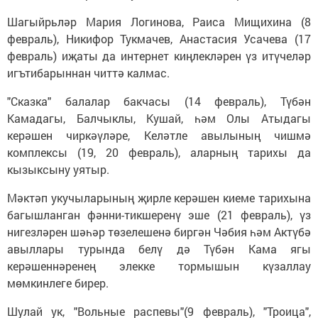
Шагыйрьләр Мария Логинова, Раиса Мищихина (8
февраль), Никифор Тукмачев, Анастасия Усачева (17
февраль) иҗаты да интернет киңлекләрен үз итүчеләр
игътибарыннан читтә калмас.
"Сказка" балалар бакчасы (14 февраль), Түбән
Камадагы, Балчыклы, Кушай, һәм Олы Атыдагы
керәшен чиркәүләре, Келәтле авылының чишмә
комплексы (19, 20 февраль), аларның тарихы да
кызыксыну уятыр.
Мәктәп укучыларының җирле керәшен киеме тарихына
багышланган фәнни-тикшеренү эше (21 февраль), үз
нигезләрен шәһәр төзелешенә биргән Чәбия һәм Актүбә
авыллары турында белү дә Түбән Кама ягы
керәшеннәренең элекке тормышын күзаллау
мөмкинлеге бирер.
Шулай ук, "Вольные распевы"(9 февраль), "Троица",