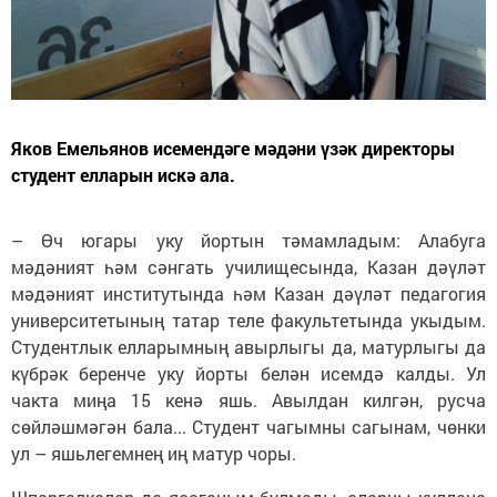
Яков Емельянов исемендәге мәдәни үзәк директоры
студент елларын искә ала.
– Өч югары уку йортын тәмамладым: Алабуга
мәдәният һәм сәнгать училищесында, Казан дәүләт
мәдәният институтында һәм Казан дәүләт педагогия
университетының татар теле факультетында укыдым.
Студентлык елларымның авырлыгы да, матурлыгы да
күбрәк беренче уку йорты белән исемдә калды. Ул
чакта миңа 15 кенә яшь. Авылдан килгән, русча
сөйләшмәгән бала... Студент чагымны сагынам, чөнки
ул – яшьлегемнең иң матур чоры.