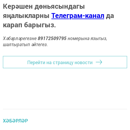
Керәшен дөньясындагы
яңалыкларны
Телеграм-канал
да
карап барыгыз.
Хәбәрләрегезне
89172509795
номерына языгыз,
шалтыратып әйтегез.
Перейти на страницу новости
ХӘБӘРЛӘР