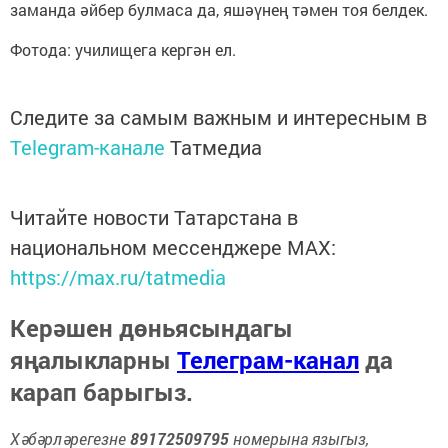
заманда әйбер булмаса да, яшәүнең тәмен тоя белдек.
Фотода: училищега кергән ел.
Следите за самым важным и интересным в
Telegram-канале
Татмедиа
Читайте новости Татарстана в
национальном мессенджере MАХ:
https://max.ru/tatmedia
Керәшен дөньясындагы
яңалыкларны
Телеграм-канал
да
карап барыгыз.
Хәбәрләрегезне
89172509795
номерына языгыз,