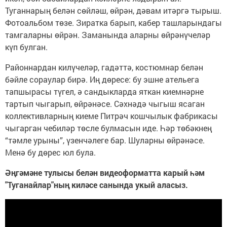
Туганнарың белән сөйләш, өйрән, дәвам итәргә тырыш.
Фотоальбом төзе. Зиратка барып, кабер ташларындагы
тамгаларны өйрән. Заманында аларны өйрәнүчеләр
күп булган.
Районнардан килүчеләр, гадәттә, костюмнар белән
бәйле сораулар бирә. Иң дөресе: бу эшне ательега
тапшырасы түгел, ә сандыкларда яткан киемнәрне
тартып чыгарып, өйрәнәсе. Сәхнәдә чыгыш ясаган
коллективларның киеме Питрәч кошчылык фабрикасы
чыгарган чебиләр төсле булмасын иде. Һәр төбәкнең
“тәмле урыны”, үзенчәлеге бар. Шуларны өйрәнәсе.
Менә бу дөрес юл була.
Әңгәмәне тулысы белән видеоформатта карый һәм
"Туганайлар"ның киләсе санында укый аласыз.