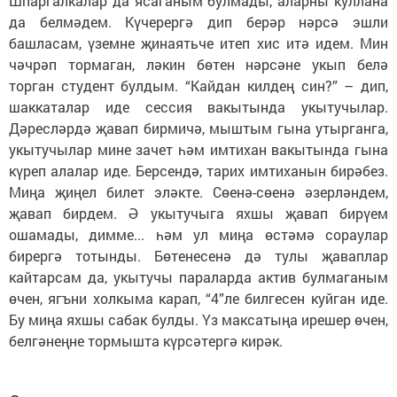
Шпаргалкалар да ясаганым булмады, аларны куллана
да белмәдем. Күчерергә дип берәр нәрсә эшли
башласам, үземне җинаятьче итеп хис итә идем. Мин
чәчрәп тормаган, ләкин бөтен нәрсәне укып белә
торган студент булдым. “Кайдан килдең син?” – дип,
шаккаталар иде сессия вакытында укытучылар.
Дәресләрдә җавап бирмичә, мыштым гына утырганга,
укытучылар мине зачет һәм имтихан вакытында гына
күреп алалар иде. Берсендә, тарих имтиханын бирәбез.
Миңа җиңел билет эләкте. Сөенә-сөенә әзерләндем,
җавап бирдем. Ә укытучыга яхшы җавап бирүем
ошамады, димме... һәм ул миңа өстәмә сораулар
бирергә тотынды. Бөтенесенә дә тулы җаваплар
кайтарсам да, укытучы параларда актив булмаганым
өчен, ягъни холкыма карап, “4”ле билгесен куйган иде.
Бу миңа яхшы сабак булды. Үз максатыңа ирешер өчен,
белгәнеңне тормышта күрсәтергә кирәк.