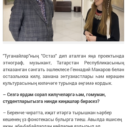
"Туганайлар"ның "Остаз" дип аталган яңа проектында
этнограф, музыкант, Татарстан Республикасының
атказанган сәнгать эшлеклесе Геннадий Макаров белән
остазлыкка килү, замана энтузиастлары һәм керәшен
культурасының киләчәге турында әңгәмә кордык.
– Сезгә ярдәм сорап килүчеләргә һәм, гомумән,
студентларыгызга нинди киңәшләр бирәсез?
– Беренче чиратта, иҗат итәргә тырышкан һәрбер
кешенең үз фонотекасы булырга тиеш. Авылда яшисең
икән, әби-бабайлардан көйләрне яздырып ал.