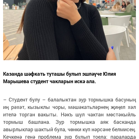
Казанда шәфкать туташы булып эшләүче Юлия
Марышева студент чакларын искә ала.
– Студент булу – балалыктан зур тормышка басуның
иң рәхәт, кызыклы чоры, мәшәкатьләрнең җиңел хәл
ителә торган вакыты. Нәкъ шул чактан мөстәкыйль
тормыш башлана. Зур тормышка аяк басканда
авырлыклар шактый була, чөнки күп нәрсәне белмисең.
Кечкенә генә проблема зур булып тоела: параларда