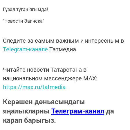
Гүзәл туган ягымда!
"Новости Заинска"
Следите за самым важным и интересным в
Telegram-канале
Татмедиа
Читайте новости Татарстана в
национальном мессенджере MАХ:
https://max.ru/tatmedia
Керәшен дөньясындагы
яңалыкларны
Телеграм-канал
да
карап барыгыз.