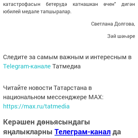
катастрофасын бетерүдә катнашкан өчен" дигән
юбилей медале тапшыралар.
Светлана Долгова,
Зәй шәһәре
Следите за самым важным и интересным в
Telegram-канале
Татмедиа
Читайте новости Татарстана в
национальном мессенджере MАХ:
https://max.ru/tatmedia
Керәшен дөньясындагы
яңалыкларны
Телеграм-канал
да