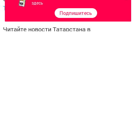
здесь
Telegram-канале
Татмедиа
Подпишитесь
Читайте новости Татарстана в
национальном мессенджере MАХ:
https://max.ru/tatmedia
Керәшен дөньясындагы
яңалыкларны
Телеграм-канал
да
карап барыгыз.
Хәбәрләрегезне
89172509795
номерына языгыз,
шалтыратып әйтегез.
Перейти на страницу новости