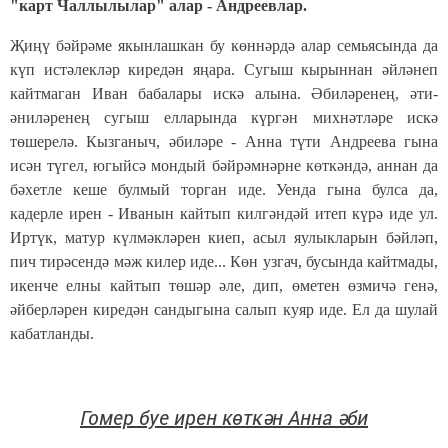
"карт Чаллылылар" алар - Андреевлар.
Җиңү бәйрәме якынлашкан бу көннәрдә алар семьясында да
күп истәлекләр киредән яңара. Сугыш кырыннан әйләнеп
кайтмаган Иван бабалары искә алына. Әбиләренең, әти-
әниләренең сугыш елларында күргән михнәтләре искә
төшерелә. Кызганыч, әбиләре - Анна түти Андреева гына
исән түгел, югыйсә мондый бәйрәмнәрне көткәндә, аннан да
бәхетле кеше булмый торган иде. Уенда гына булса да,
кадерле ирен - Иванын кайтып килгәндәй итеп күрә иде ул.
Иртүк, матур күлмәкләрен киеп, асыл яулыкларын бәйләп,
пич тирәсендә мәж килер иде... Көн узгач, бусында кайтмады,
икенче елны кайтып төшәр әле, дип, өметен өзмичә генә,
әйберләрен киредән сандыгына салып куяр иде. Ел да шулай
кабатланды.
Гомер буе ирен көткән Анна әби