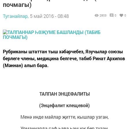
почмагы)
Туганайлар,
5 май 2016 - 08:48
2803
0
0
Рубриканы штаттан тыш хәбәрчебез, Язучылар союзы
берлеге члены, медицина белгече, табиб Ринат Архипов
(Мәннан) алып бара.
ТАЛПАН ЭНЦЕФАЛИТЫ
(Энцефалит клещевой)
Менә инде майлар җитте, кышлар узган,
Урманнарда саф һава һәм юк бер тузан.