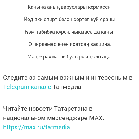
Каныңа аның вируслары кермәсен.
Йод яки спирт белән сөртеп куй яраны
Һәм табибка күрен, чыкмаса да каны.
Ә чирләмәс өчен ясатсаң вакцина,
Мәңге рәхмәтле булырсың син аңа!
Следите за самым важным и интересным в
Telegram-канале
Татмедиа
Читайте новости Татарстана в
национальном мессенджере MАХ:
https://max.ru/tatmedia