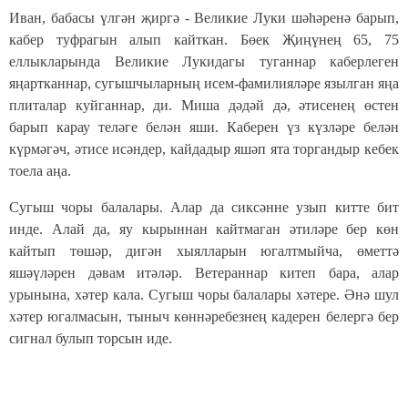
Иван, бабасы үлгән җиргә - Великие Луки шәһәренә барып,
кабер туфрагын алып кайткан. Бөек Җиңүнең 65, 75
еллыкларында Великие Лукидагы туганнар каберлеген
яңартканнар, сугышчыларның исем-фамилияләре язылган яңа
плиталар куйганнар, ди. Миша дәдәй дә, әтисенең өстен
барып карау теләге белән яши. Каберен үз күзләре белән
күрмәгәч, әтисе исәндер, кайдадыр яшәп ята торгандыр кебек
тоела аңа.
Сугыш чоры балалары. Алар да сиксәнне узып китте бит
инде. Алай да, яу кырыннан кайтмаган әтиләре бер көн
кайтып төшәр, дигән хыялларын югалтмыйча, өметтә
яшәүләрен дәвам итәләр. Ветераннар китеп бара, алар
урынына, хәтер кала. Сугыш чоры балалары хәтере. Әнә шул
хәтер югалмасын, тыныч көннәребезнең кадерен белергә бер
сигнал булып торсын иде.