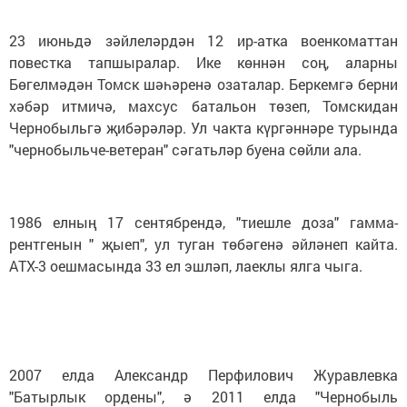
23 июньдә зәйлеләрдән 12 ир-атка военкоматтан
повестка тапшыралар. Ике көннән соң, аларны
Бөгелмәдән Томск шәһәренә озаталар. Беркемгә берни
хәбәр итмичә, махсус батальон төзеп, Томскидан
Чернобыльгә җибәрәләр. Ул чакта күргәннәре турында
"чернобыльче-вет
еран" сәгатьләр буена сөйли ала.
1986 елның 17 сентябрендә, "тиешле доза" гамма-
рентгенын " җыеп", ул туган төбәгенә әйләнеп кайта.
АТХ-3 оешмасында 33 ел эшләп, лаеклы ялга чыга.
2007 елда Александр Перфилович Журавлевка
"Батырлык ордены", ә 2011 елда "Чернобыль