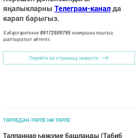
яңалыкларны
Телеграм-канал
да
карап барыгыз.
Хәбәрләрегезне
89172509795
номерына языгыз,
шалтыратып әйтегез.
Перейти на страницу новости
ТӨРЛЕДӘН-ТӨРЛЕ НИ ТӨРЛЕ
Талпаннар һөҗүме башланды (Табиб