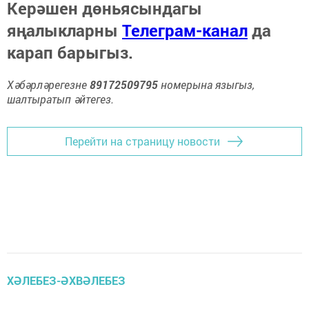
Керәшен дөньясындагы
яңалыкларны
Телеграм-канал
да
карап барыгыз.
Хәбәрләрегезне
89172509795
номерына языгыз,
шалтыратып әйтегез.
Перейти на страницу новости
ХӘЛЕБЕЗ-ӘХВӘЛЕБЕЗ