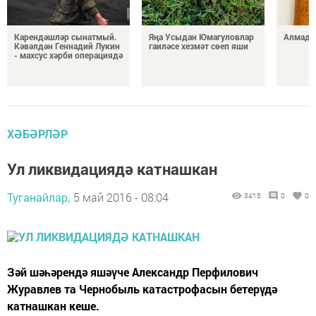
Карендәшләр сынатмый.
Яңа Усыдан Юмагуловлар
Алмада
Кәвәлдән Геннадий Лукин
гаиләсе хезмәт сөеп яши
- махсус хәрби операциядә
ХӘБӘРЛӘР
Ул ликвидациядә катнашкан
Туганайлар,
5 май 2016 - 08:04
3415
0
0
Зәй шәһәрендә яшәүче Александр Перфилович
Журавлев та Чернобыль катастрофасын бетерүдә
катнашкан кеше.