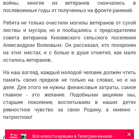
войны, многие из ветеранов скончались в
послевоенные годы от полученных на фронте ранений.
Ребята не только очистили могилы ветеранов от сухой
листвы и мусора, но и пообщались с председателем
совета ветеранов Князевского сельского поселения
Александром Волковым. Он рассказал, кто похоронен
на этих местах, и с болью в душе отметил, как мало
осталось ветеранов.
На наш взгляд, каждый молодой человек должен чтить
память своих предков не только на словах, но и на
деле. Для этого не нужны финансовые затраты, самое
главное - это желание. Подобными акциями мы,
старшее поколение, воспитываем в наших детях
ревностное чувство за свою Родину, а именно -
патриотизм!
Все новости кряшен в Телеграм-канале -
Следите за самым важным и интересным в