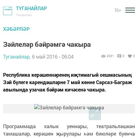
ТУГАНАЙЛАР
16+
Татарстан
ХӘБӘРЛӘР
Зәйлеләр бәйрәмгә чакыра
Туганайлар,
6 май 2016 - 06:04
2331
0
0
Республика керәшеннәренең иҗтимагый оешмасының
Зәй бүлеге карендәшләрне 7 май көнне Сарсаз-Баграж
авылында узачак бәйрәм кичәсенә чакыра.
Программада халык уеннары, театральләшкән
тамашалар, керәшен җырулары һәм биюләре буенча