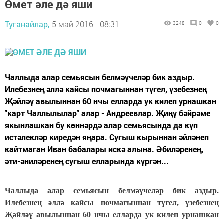
Өмет әле дә яши
Туганайлар,
5 май 2016 - 08:31
3248
0
0
Чаллыда алар семьясын белмәүчеләр бик аздыр.
Илебезнең әллә кайсы почмагыннан түгел, үзебезнең
Җәйләү авылыннан 60 нчы елларда ук килеп урнашкан
"карт Чаллылылар" алар - Андреевлар. Җиңү бәйрәме
якынлашкан бу көннәрдә алар семьясында да күп
истәлекләр киредән яңара. Сугыш кырыннан әйләнеп
кайтмаган Иван бабалары искә алына. Әбиләренең,
әти-әниләренең сугыш елларында күргән...
Чаллыда алар семьясын белмәүчеләр бик аздыр.
Илебезнең әллә кайсы почмагыннан түгел, үзебезнең
Җәйләү авылыннан 60 нчы елларда ук килеп урнашкан