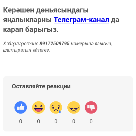
Керәшен дөньясындагы
яңалыкларны
Телеграм-канал
да
карап барыгыз.
Хәбәрләрегезне
89172509795
номерына языгыз,
шалтыратып әйтегез.
Оставляйте реакции
0
0
0
0
0