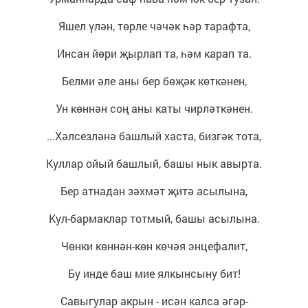
Яшел үлән, төрле чәчәк һәр тарафта,
Инсан йөри җырлап та, һәм карап та.
Белми әле аны бер бөҗәк көткәнен,
Ун көннән соң аны каты чирләткәнен.
...Хәлсезләнә башлый хаста, бизгәк тота,
Куллар ойый башлый, башы нык авырта.
Бер атнадан зәхмәт җитә асылына,
Кул-бармаклар тотмый, башы асылына.
Чөнки көннән-көн көчәя энцефалит,
Бу инде баш мие ялкынсыну бит!
Савыгулар акрын - исән калса әгәр-