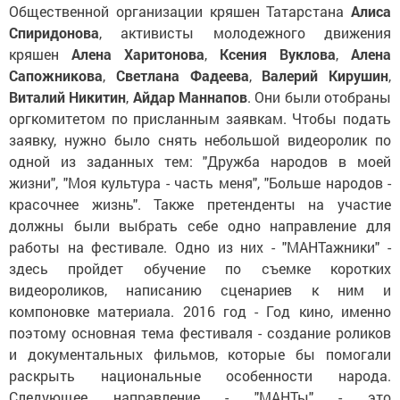
Общественной организации кряшен Татарстана
Алиса
Спиридонова
, активисты молодежного движения
кряшен
Алена Харитонова
,
Ксения Вуклова
,
Алена
Сапожникова
,
Светлана Фадеева
,
Валерий Кирушин
,
Виталий Никитин
,
Айдар Маннапов
. Они были отобраны
оргкомитетом по присланным заявкам. Чтобы подать
заявку, нужно было снять небольшой видеоролик по
одной из заданных тем: "Дружба народов в моей
жизни", "Моя культура - часть меня", "Больше народов -
красочнее жизнь". Также претенденты на участие
должны были выбрать себе одно направление для
работы на фестивале. Одно из них - "МАНТажники" -
здесь пройдет обучение по съемке коротких
видеороликов, написанию сценариев к ним и
компоновке материала. 2016 год - Год кино, именно
поэтому основная тема фестиваля - создание роликов
и документальных фильмов, которые бы помогали
раскрыть национальные особенности народа.
Следующее направление - "МАНТы" - это