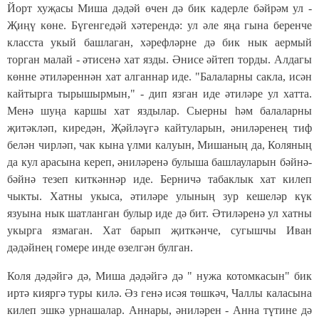
Йорт хуҗасы Миша дәдәй өчен дә бик кадерле бәйрәм ул -
Җиңү көне. Бүгенгедәй хәтерендә: ул әле яңа гына беренче
класста укый башлаган, хәрефләрне дә бик нык аермый
торган малай - әтисенә хат язды. Әнисе әйтеп торды. Алдагы
көнне әтиләреннән хат алганнар иде. "Балаларны сакла, исән
кайтырга тырышырмын," - дип язган иде әтиләре ул хатта.
Менә шуңа каршы хат яздылар. Сыерны һәм балаларны
җитәкләп, киредән, Җәйләүгә кайтуларын, әниләренең тиф
белән чирләп, чак кына үлми калуын, Мишаның да, Коляның
да кул арасына кереп, әниләренә булыша башлауларын бәйнә-
бәйнә тезеп киткәннәр иде. Берничә табаклык хат килеп
чыкты. Хатны укыса, әтиләре улының зур кешеләр күк
язуына нык шатланган булыр иде дә бит. Әтиләренә ул хатны
укырга язмаган. Хат барып җиткәнче, сугышчы Иван
дәдәйнең гомере инде өзелгән булган.
Коля дәдәйгә дә, Миша дәдәйгә дә " нужа котомкасын" бик
иртә кияргә туры килә. Әз генә исәя төшкәч, Чаллы каласына
килеп эшкә урнашалар. Аннары, әниләрен - Анна түтине дә