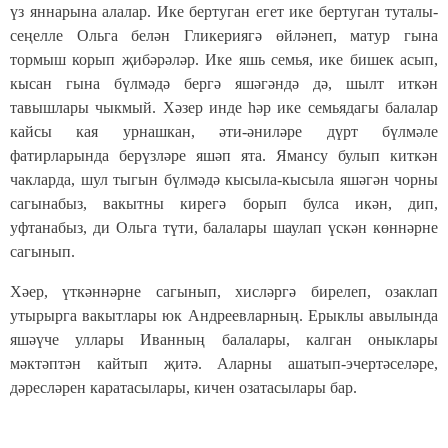
үз яннарына алалар. Ике бертуган егет ике бертуган туталы-
сеңелле Ольга белән Гликериягә өйләнеп, матур гына
тормыш корып җибәрәләр. Ике яшь семья, ике бишек асып,
кысан гына бүлмәдә бергә яшәгәндә дә, шылт иткән
тавышлары чыкмый. Хәзер инде һәр ике семьядагы балалар
кайсы кая урнашкан, әти-әниләре дүрт бүлмәле
фатирларында берүзләре яшәп ята. Ямансу булып киткән
чакларда, шул тыгын бүлмәдә кысыла-кысыла яшәгән чорны
сагынабыз, вакытны кирегә борып булса икән, дип,
уфтанабыз, ди Ольга түти, балалары шаулап үскән көннәрне
сагынып.
Хәер, үткәннәрне сагынып, хисләргә бирелеп, озаклап
утырырга вакытлары юк Андреевларның. Ерыклы авылында
яшәүче уллары Иванның балалары, калган оныклары
мәктәптән кайтып җитә. Аларны ашатып-эчертәсел
әре,
дәресләрен каратасылары, кичен озатасылары бар.