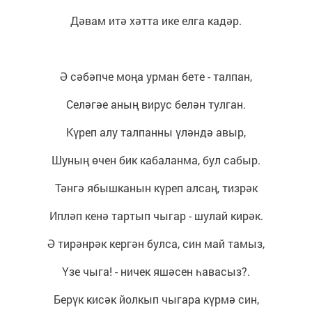
Дәвам итә хәтта ике елга кадәр.
Ә сәбәпче моңа урман бете - талпан,
Селәгәе аның вирус белән тулган.
Күреп алу талпанны үләндә авыр,
Шуның өчен бик кабаланма, бул сабыр.
Тәнгә ябышканын күреп алсаң, тизрәк
Ипләп кенә тартып чыгар - шулай кирәк.
Ә тирәнрәк кергән булса, син май тамыз,
Үзе чыга! - ничек яшәсен һавасыз?.
Берүк кисәк йолкып чыгара күрмә син,