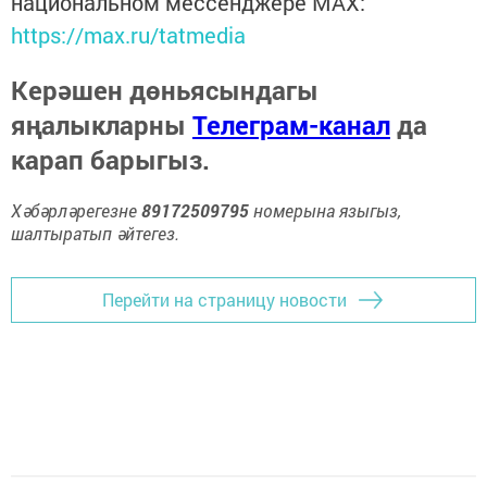
национальном мессенджере MАХ:
https://max.ru/tatmedia
Керәшен дөньясындагы
яңалыкларны
Телеграм-канал
да
карап барыгыз.
Хәбәрләрегезне
89172509795
номерына языгыз,
шалтыратып әйтегез.
Перейти на страницу новости