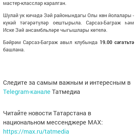
мастер-класслар каралган.
Шулай ук кичәдә Зәй районындагы Олы көн йолалары -
күкәй тәгәрәтүләр оештырыла. Сарсаз-Баграж һәм
Иске Зәй ансамбльләре чыгышлары көтелә.
Бәйрәм Сарсаз-Баграж авыл клубында
19.00 сәгатьтә
башлана.
Следите за самым важным и интересным в
Telegram-канале
Татмедиа
Читайте новости Татарстана в
национальном мессенджере MАХ:
https://max.ru/tatmedia