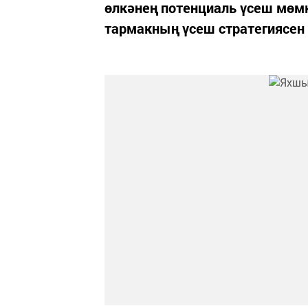
өлкәнең потенциаль үсеш мөмк
тармакның үсеш стратегиясен 