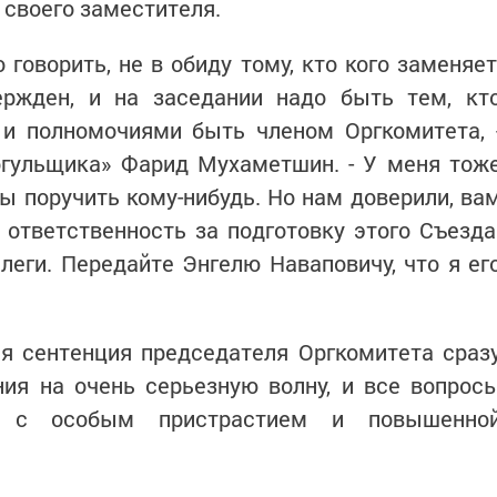
 своего заместителя.
о говорить, не в обиду тому, кто кого заменяет
ержден, и на заседании надо быть тем, кт
 и полномочиями быть членом Оргкомитета, 
огульщика» Фарид Мухаметшин. - У меня тож
бы поручить кому-нибудь. Но нам доверили, ва
ответственность за подготовку этого Съезда
ллеги. Передайте Энгелю Наваповичу, что я ег
я сентенция председателя Оргкомитета сраз
ния на очень серьезную волну, и все вопрос
ы с особым пристрастием и повышенно