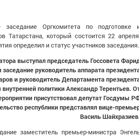
е заседание Оргкомитета по подготовке 
ов Татарстана, который состоится 22 апреля
тия определил и статус участников заседания.
ратора выступал председатель Госсовета Фари
и заседание руководитель аппарата президент
аров и руководитель Департамента президент
 внутренней политики Александр Терентьев. О
ероприятии присутствовал депутат Госдумы Р
тельство республики представлял вице-премье
Василь Шайхразиев
дание заместитель премьер-министра Энгел