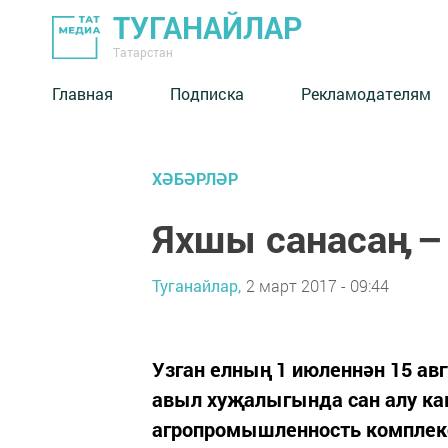
ТУГАНАЙЛАР
Татарстан
Главная
Подписка
Рекламодателям
ХӘБӘРЛӘР
Яхшы санасаӊ –
Туганайлар,
2 март 2017 - 09:44
Узган елның 1 июленнән 15 ав
авыл хуҗалыгында сан алу ка
агропромышленность комплекс