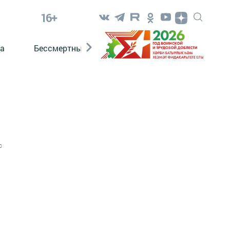
16+
а
Бессмертный полк. Кряшены
0