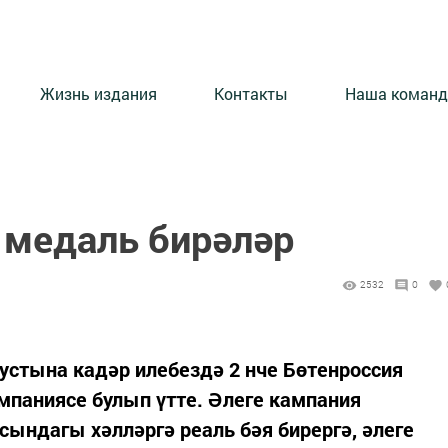
Жизнь издания
Контакты
Наша команд
 медаль бирәләр
2532
0
густына кадәр илебездә 2 нче Бөтенроссия
мпаниясе булып үтте. Әлеге кампания
ындагы хәлләргә реаль бәя бирергә, әлеге