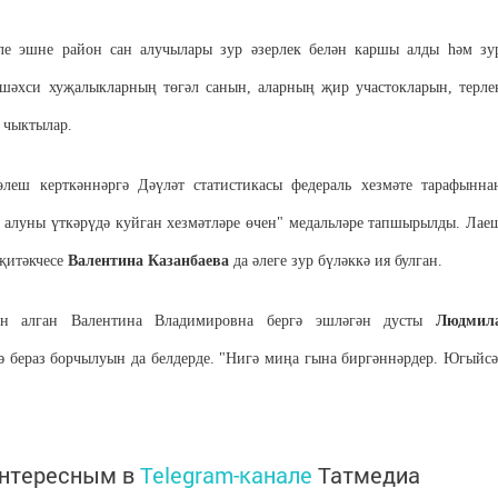
тле эшне район сан алучылары зур әзерлек белән каршы алды һәм зу
 шәхси хуҗалыкларның төгәл санын, аларның җир участокларын, терле
 чыктылар.
өлеш керткән
нәргә
Дәүләт статистикасы федераль хезмәте тарафынна
н алуны үткәрүдә куйган хезмәтләре өчен" медальләре тапшырылды.
Лае
җитәкчесе
Валентина Казанбаева
да әлеге зур бүләккә ия бул
ган.
ан алган Валентина Владимировна бергә эшләгән дусты
Людмил
ә бераз борчылуын да белдерде. "Нигә миңа гына биргәннәрдер. Югыйсә
интересным в
Telegram-канале
Татмедиа