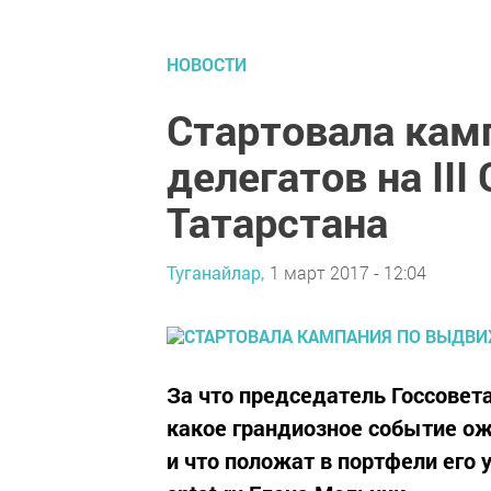
НОВОСТИ
Стартовала кам
делегатов на III
Татарстана
Туганайлар,
1 март 2017 - 12:04
За что председатель Госсовета
какое грандиозное событие ож
и что положат в портфели его 