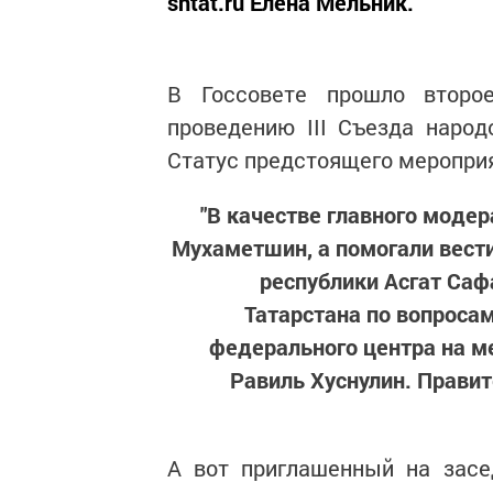
sntat.ru Елена Мельник.
В Госсовете прошло второ
проведению III Съезда народ
Статус предстоящего мероприя
"В качестве главного моде
Мухаметшин, а помогали вест
республики Асгат Саф
Татарстана по вопросам
федерального центра на м
Равиль Хуснулин. Прави
А вот приглашенный на засе