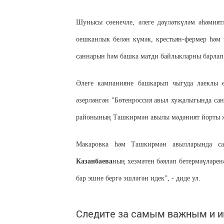
Шунысы сөенечле, әлеге дәүләткүләм әһәмия
оешканлык белән күмәк, крестьян-фермер һәм
саннарын һәм башка матди байлыкларны барлап
Ә
леге кампанияне башкарып чыгуда лаеклы 
әзерләнгән "Бөтенроссия авыл хуҗалыгында са
районыны
ң Ташкирмән авылы мәдәният йорты 
Макаровка һәм Ташкирмән авылларында с
Казанбаева
ның хезмәтен бәяләп бетермәүләрен
бар эшне бергә эшләгән идек", - диде ул.
Следите за самым важным и 