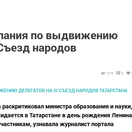
пания по выдвижению
 Съезд народов
1270
0
 раскритиковал министра образования и науки
идается в Татарстане в день рождения Ленина
участникам, узнавала журналист портала