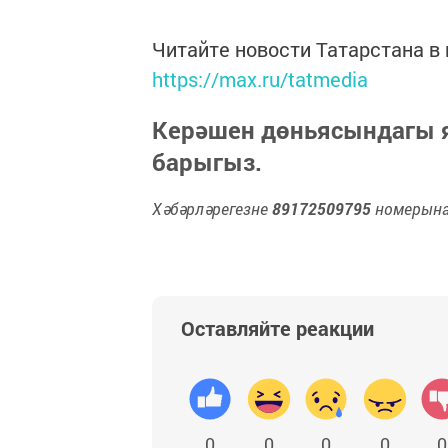
Читайте новости Татарстана 
https://max.ru/tatmedia
Керәшен дөньясындагы
барыгыз.
Хәбәрләрегезне
89172509795
номерына 
Оставляйте реакции
0
0
0
0
0