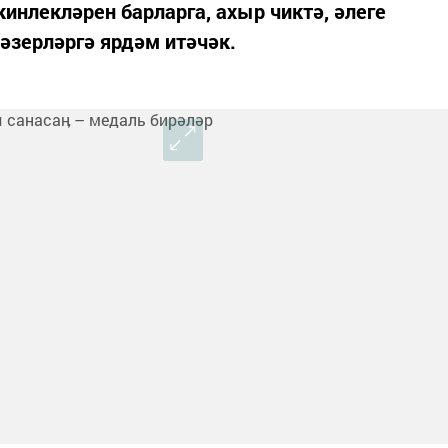
инлекләрен барларга, ахыр чиктә, әлеге
әзерләргә ярдәм итәчәк.