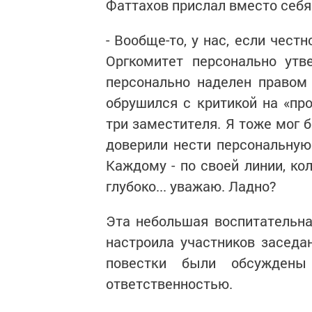
Фаттахов прислал вместо себя
- Вообще-то, у нас, если честн
Оргкомитет персонально утв
персонально наделен правом
обрушился с критикой на «пр
три заместителя. Я тоже мог 
доверили нести персональную 
Каждому - по своей линии, ко
глубоко... уважаю. Ладно?
Эта небольшая воспитательна
настроила участников заседа
повестки были обсужден
ответственностью.