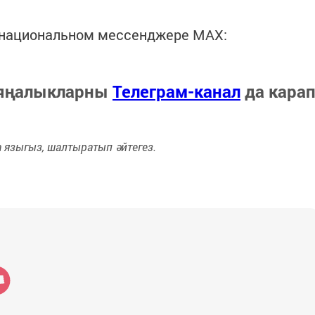
в национальном мессенджере MАХ:
 яңалыкларны
Телеграм-канал
да кара
языгыз, шалтыратып әйтегез.