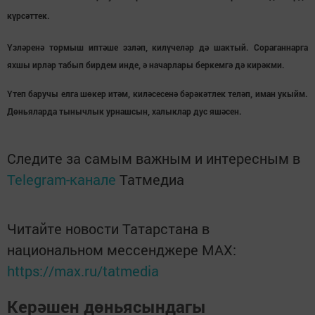
күрсәттек.
Үзләренә тормыш иптәше эзләп, килүчеләр дә шактый. Сораганнарга
яхшы ирләр табып бирдем инде, ә начарлары беркемгә дә кирәкми.
Үтеп баручы елга шөкер итәм, киләсесенә бәрәкәтлек теләп, иман укыйм.
Дөньяларда тынычлык урнашсын, халыклар дус яшәсен.
Следите за самым важным и интересным в
Telegram-канале
Татмедиа
Читайте новости Татарстана в
национальном мессенджере MАХ:
https://max.ru/tatmedia
Керәшен дөньясындагы