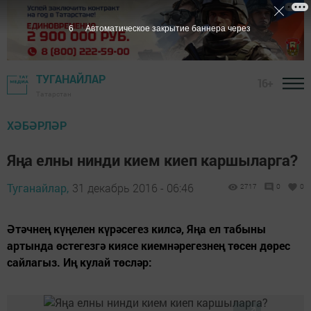
5
Автоматическое закрытие баннера через
ТУГАНАЙЛАР
16+
Татарстан
ХӘБӘРЛӘР
Яңа елны нинди кием киеп каршыларга?
Туганайлар,
31 декабрь 2016 - 06:46
2717
0
0
Әтәчнең күңелен күрәсегез килсә, Яңа ел табыны
артында өстегезгә киясе киемнәрегезнең төсен дөрес
сайлагыз. Иң кулай төсләр: