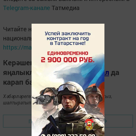
Telegram-канале
Татмедиа
Читайте новости Татарстана в
национальном мессенджере MАХ:
https://max.ru/tatmedia
Керәшен дөньясындагы
яңалыкларны
Телеграм-канал
да
карап барыгыз.
Хәбәрләрегезне
89172509795
номерына языгыз,
шалтыратып әйтегез.
Перейти на страницу новости