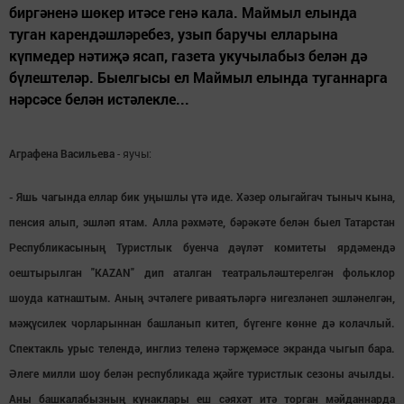
биргәненә шөкер итәсе генә кала. Маймыл елында
туган карендәшләребез, узып баручы елларына
күпмедер нәтиҗә ясап, газета укучылабыз белән дә
бүлештеләр. Быелгысы ел Маймыл елында туганнарга
нәрсәсе белән истәлекле...
Аграфена Васильева
- яучы:
- Яшь чагында еллар бик уңышлы үтә иде. Хәзер олыгайгач тыныч кына,
пенсия алып, эшләп ятам. Алла рәхмәте, бәрәкәте белән быел Татарстан
Республикасының Туристлык буенча дәүләт комитеты ярдәмендә
оештырылган "KAZAN" дип аталган театральләштерелгән фольклор
шоуда катнаштым. Аның эчтәлеге риваятьләргә нигезләнеп эшләнелгән,
мәҗүсилек чорларыннан башланып китеп, бүгенге көнне дә колачлый.
Спектакль урыс телендә, инглиз теленә тәрҗемәсе экранда чыгып бара.
Әлеге милли шоу белән республикада җәйге туристлык сезоны ачылды.
Аны башкалабызның кунаклары еш сәяхәт итә торган мәйданнарда