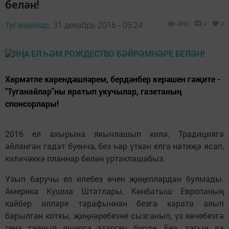
белән!
Туганайлар,
31 декабрь 2016 - 05:24
2852
0
0
Хөрмәтле карендәшләрем, бердәнбер керәшен гәҗите -
"Туганайлар"ны яратып укучылар, газетаның
спонсорлары!
2016 ел ахырына якынлашып килә. Традициягә
әйләнгән гадәт буенча, без һәр үткән елга нәтиҗә ясап,
киләчәккә планнар белән уртаклашабыз.
Узып баручы ел илебез өчен җиңелләрдән булмады.
Америка Кушма Штатлары, Көнбатыш Европаның
кайбер илләре тарафыннан безгә карата алып
барылган коткы, җиңнәребезне сызганып, үз көчебезгә
генә таянып яшәргә этәргеч бирде. Без, тагын да