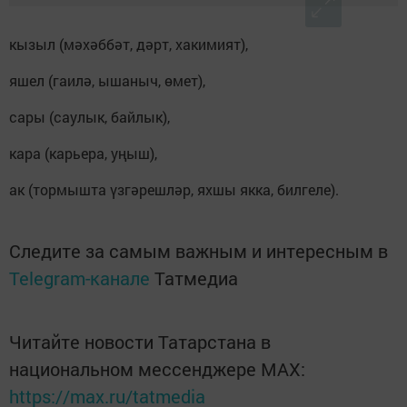
кызыл (мәхәббәт, дәрт, хакимият),
яшел (гаилә, ышаныч, өмет),
сары (саулык, байлык),
кара (карьера, уңыш),
ак (тормышта үзгәрешләр, яхшы якка, билгеле).
Следите за самым важным и интересным в
Telegram-канале
Татмедиа
Читайте новости Татарстана в
национальном мессенджере MАХ:
https://max.ru/tatmedia