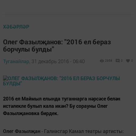
ХӘБӘРЛӘР
Олег Фазылҗанов: "2016 ел бераз
борчулы булды"
Туганайлар,
31 декабрь 2016 - 06:40
2958
0
0
2016 ел Маймыл елында туганнарга нәрсәсе белән
истәлекле булып кала икән? Бу сорауны Олег
Фазылҗановка бирдек.
Олег Фазылҗан
- Галиәсгар Камал театры артисты: