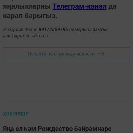
яңалыкларны
Телеграм-канал
да
карап барыгыз.
Хәбәрләрегезне
89172509795
номерына языгыз,
шалтыратып әйтегез.
Перейти на страницу новости
ХӘБӘРЛӘР
Яңа ел һәм Рождество бәйрәмнәре