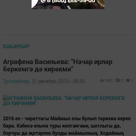
ХӘБӘРЛӘР
Аграфена Васильева: "Начар ирләр
беркемгә дә кирәкми"
Туганайлар,
31 декабрь 2016 - 06:30
3352
0
0
2016 ел - чираттагы Маймыл елы булып тарихка кереп
бара. Кәбисә елына туры килгәнгәме, шатлыгы да,
борчуы да җитәрлек булды маймылның. Ходайның