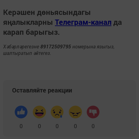
Керәшен дөньясындагы
яңалыкларны
Телеграм-канал
да
карап барыгыз.
Хәбәрләрегезне
89172509795
номерына языгыз,
шалтыратып әйтегез.
Оставляйте реакции
0
0
0
0
0