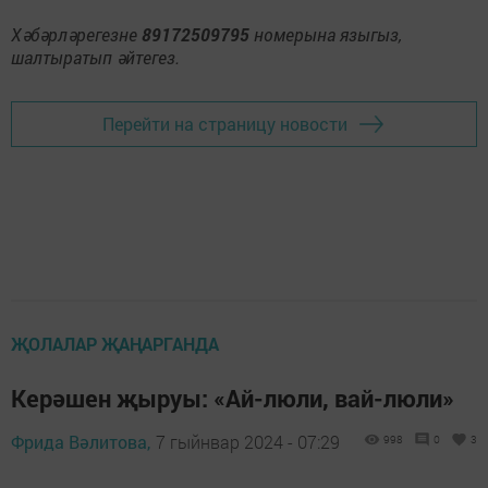
Хәбәрләрегезне
89172509795
номерына языгыз,
шалтыратып әйтегез.
Перейти на страницу новости
ҖОЛАЛАР ҖАҢАРГАНДА
Керәшен җыруы: «Ай-люли, вай-люли»
Фрида Вәлитова,
7 гыйнвар 2024 - 07:29
998
0
3