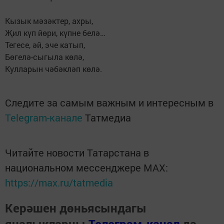
Кызык мәзәктер, ахры,
Җил күп йөри, күпне белә…
Тегесе, әй, эче катып,
Бөгелә-сыгыла көлә,
Кулларын чәбәкләп көлә.
Следите за самым важным и интересным в
Telegram-канале
Татмедиа
Читайте новости Татарстана в
национальном мессенджере MАХ:
https://max.ru/tatmedia
Керәшен дөньясындагы
яңалыкларны
Телеграм-канал
да