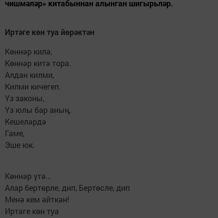
чишмәләр» китабыннан алынган шигырьләр.
Иртәге көн туа йөрәктән
Көннәр килә,
Көннәр китә тора.
Алдан килми,
Килми кичегеп.
Үз законы,
Үз юлы бар аның,
Кешеләрдә
Гаме,
Эше юк.
Көннәр үтә…
Алар бертөрле, дип, Бертөсле, дип
Менә кем әйткән!
Иртәге көн туа