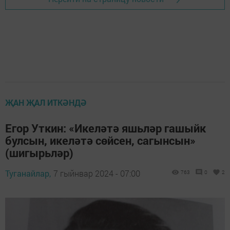
ҖАН ҖАЛ ИТКӘНДӘ
Егор Уткин: «Икеләтә яшьләр гашыйк
булсын, икеләтә сөйсен, сагынсын»
(шигырьләр)
Туганайлар,
7 гыйнвар 2024 - 07:00
763
0
2