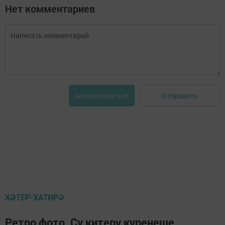
Нет комментариев
Отправить
Авторизоваться
ХӘТЕР-ХАТИРӘ
Ретро фото. Су китерү күренеше