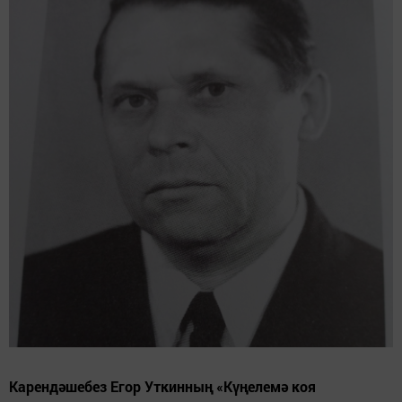
Карендәшебез Егор Уткинның «Күңелемә коя