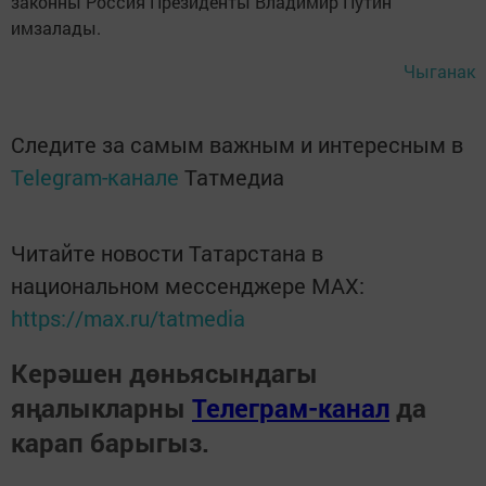
законны Россия Президенты Владимир Путин
имзалады.
Чыганак
Следите за самым важным и интересным в
Telegram-канале
Татмедиа
Читайте новости Татарстана в
национальном мессенджере MАХ:
https://max.ru/tatmedia
Керәшен дөньясындагы
яңалыкларны
Телеграм-канал
да
карап барыгыз.