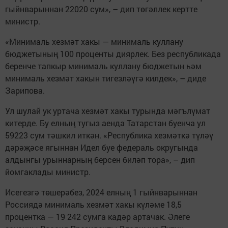
гыйнварыннан 22020 сум», – дип төгәллек кертте
министр.
«Минималь хезмәт хакы — минималь куллану
бюджетының 100 проценты диярлек. Без республикада
беренче тапкыр минималь куллану бюджетын һәм
минималь хезмәт хакын тигезләүгә килдек», – диде
Зарипова.
Ул шулай ук уртача хезмәт хакы турында мәгълүмат
китерде. Бу елның тугыз аенда Татарстан буенча ул
59223 сум тәшкил иткән. «Республика хезмәткә түләү
дәрәҗәсе ягыннан Идел буе федераль округында
алдынгы урыннарның берсен биләп тора», – дип
йомгаклады министр.
Исегезгә төшерәбез, 2024 елның 1 гыйнварыннан
Россиядә минималь хезмәт хакы күләме 18,5
процентка — 19 242 сумга кадәр артачак. Әлеге