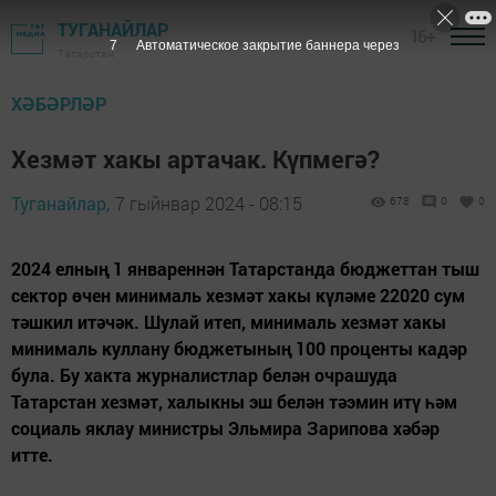
ТУГАНАЙЛАР
16+
5
Автоматическое закрытие баннера через
Татарстан
ХӘБӘРЛӘР
Хезмәт хакы артачак. Күпмегә?
Туганайлар,
7 гыйнвар 2024 - 08:15
678
0
0
2024 елның 1 январеннән Татарстанда бюджеттан тыш
сектор өчен минималь хезмәт хакы күләме 22020 сум
тәшкил итәчәк. Шулай итеп, минималь хезмәт хакы
минималь куллану бюджетының 100 проценты кадәр
була. Бу хакта журналистлар белән очрашуда
Татарстан хезмәт, халыкны эш белән тәэмин итү һәм
социаль яклау министры Эльмира Зарипова хәбәр
итте.