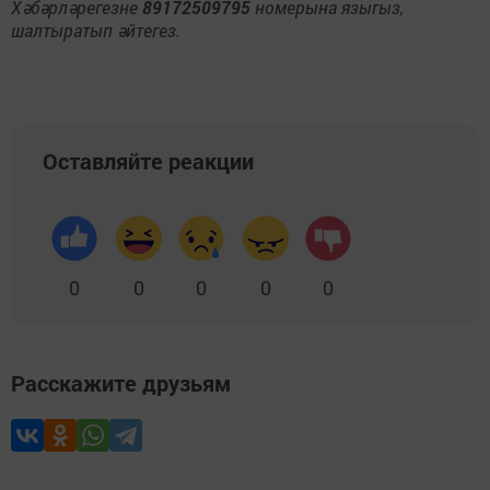
Хәбәрләрегезне
89172509795
номерына языгыз,
шалтыратып әйтегез.
Оставляйте реакции
0
0
0
0
0
Расскажите друзьям