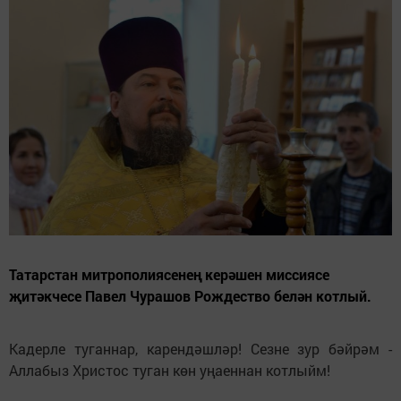
Татарстан митрополиясенең керәшен миссиясе
җитәкчесе Павел Чурашов Рождество белән котлый.
Кадерле туганнар, карендәшләр! Сезне зур бәйрәм -
Аллабыз Христос туган көн уңаеннан котлыйм!