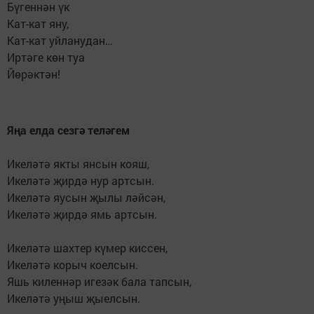
Бүгеннән үк
Кат-кат яну,
Кат-кат уйланудан…
Иртәге көн туа
Йөрәктән!
Яңа елда сезгә теләгем
Икеләтә якты янсын кояш,
Икеләтә җирдә нур артсын.
Икеләтә яусын җылы ләйсән,
Икеләтә җирдә ямь артсын.
Икеләтә шахтер күмер киссен,
Икеләтә корыч коелсын.
Яшь киленнәр игезәк бала тапсын,
Икеләтә уңыш җыелсын.