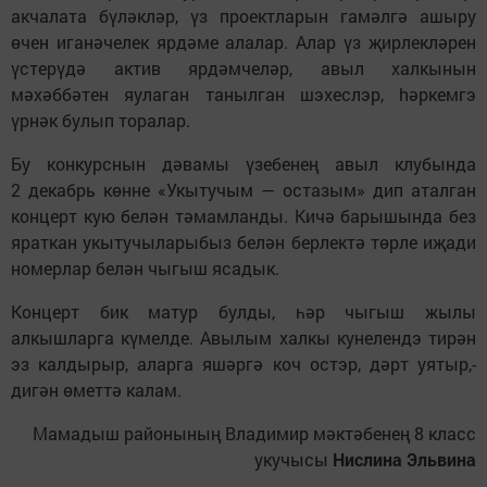
акчалата бүләкләр, үз проектларын гамәлгә ашыру
өчен иганәчелек ярдәме алалар. Алар үз җирлекләрен
үстерүдә актив ярдәмчеләр, авыл халкынын
мәхәббәтен яулаган танылган шэхеслэр, hәркемгэ
үрнәк булып торалар.
Бу конкурснын дәвамы үзебенең авыл клубында
2 декабрь көнне «Укытучым — остазым» дип аталган
концерт кую белән тәмамланды. Кичә барышында без
яраткан укытучыларыбыз белән берлектә төрле иҗади
номерлар белән чыгыш ясадык.
Концерт бик матур булды, һәр чыгыш жылы
алкышларга күмелде. Авылым халкы кунелендэ тирән
эз калдырыр, аларга яшәргә коч остэр, дәрт уятыр,-
дигән өметтә калам.
Мамадыш районының Владимир мәктәбенең 8 класс
укучысы
Нислина Эльвина