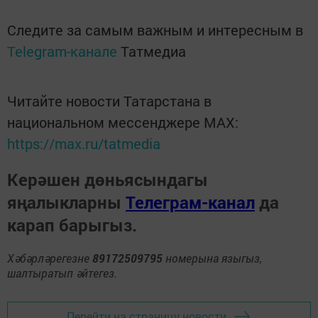
Следите за самым важным и интересным в
Telegram-канале
Татмедиа
Читайте новости Татарстана в
национальном мессенджере MАХ:
https://max.ru/tatmedia
Керәшен дөньясындагы
яңалыкларны
Телеграм-канал
да
карап барыгыз.
Хәбәрләрегезне
89172509795
номерына языгыз,
шалтыратып әйтегез.
Перейти на страницу новости