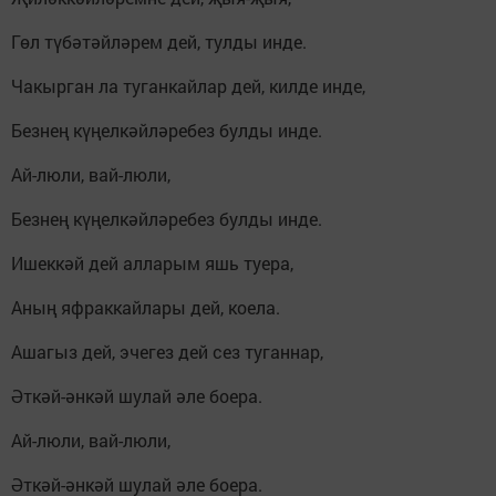
Гөл түбәтәйләрем дей, тулды инде.
Чакырган ла туганкайлар дей, килде инде,
Безнең күңелкәйләребез булды инде.
Ай-люли, вай-люли,
Безнең күңелкәйләребез булды инде.
Ишеккәй дей алларым яшь туера,
Аның яфраккайлары дей, коела.
Ашагыз дей, эчегез дей сез туганнар,
Әткәй-әнкәй шулай әле боера.
Ай-люли, вай-люли,
Әткәй-әнкәй шулай әле боера.