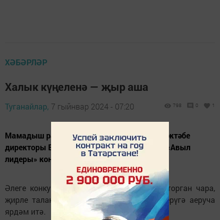
ХӘБӘРЛӘР
Халык күңеленә — җыр аша
Туганайлар,
7 гыйнвар 2024 - 07:20
798
0
1
Мамадыш районының Владимир авылы мәктәбе
директоры Елена Бачкова укучылар белән «Авыл
лидеры» конкурсында катнашкан.
Әлеге конкурс авыл халкын берләштерә торган чара,
җирле талантларны һәм лидерларны үстерүгә аеруча
ярдәм итә.