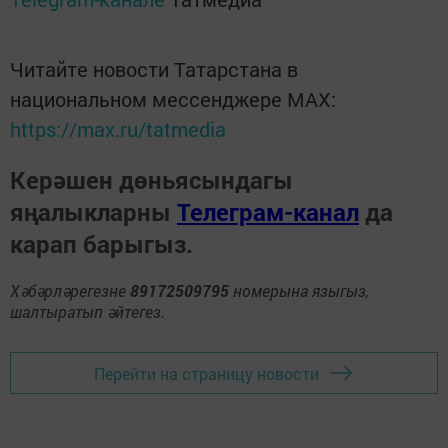
Читайте новости Татарстана в
национальном мессенджере MАХ:
https://max.ru/tatmedia
Керәшен дөньясындагы
яңалыкларны
Телеграм-канал
да
карап барыгыз.
Хәбәрләрегезне
89172509795
номерына языгыз,
шалтыратып әйтегез.
Перейти на страницу новости