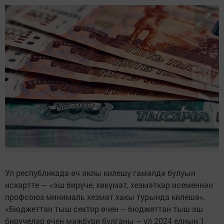
Ул республикада өч яклы килешү гамәлдә булуын
искәртте — «эш бирүче, хөкүмәт, хезмәткәр исеменнән
профсоюз минималь хезмәт хакы турында килешә».
«Бюджеттан тыш сектор өчен – бюджеттан тыш эш
бирүчеләр өчен мәҗбүри булганы – ул 2024 елның 1