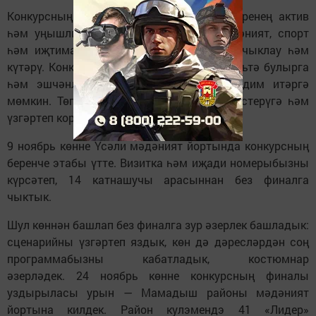
Конкурсның төп максаты — авыл яшьләренең актив
һәм уңышлы вәкилләрен, шулай ук мәдәният, спорт
һәм иҗтимагый тормыш эшлеклеләрен ачыклау һәм
күтәрү. Конкурста катнашучылар төрле яшьтә булырга
һәм эшчәнлекнең төрле өлкәләрен тәкъдим итәргә
мөмкин. Төп таләп — аларның авылны үстерүгә һәм
үзгәртеп коруга керткән өлеше.
9 ноябрь көнне Үсәли мәдәният йортында конкурсның
беренче этабы үтте. Визитка һәм иҗади номерыбызны
күрсәтеп, 14 катнашучы арасыннан без финалга
чыктык.
Шул көннән башлап без финалга зур әзерлек башладык:
сценарийны үзгәртеп яздык, көн дә дәресләрдән соң
программабызны кабатладык, костюмнар
әзерләдек. 24 ноябрь көнне конкурсның финалы
уздырыласы урын — Мамадыш районы мәдәният
йортына килдек. Район кулэмендэ 41 «Лидер»