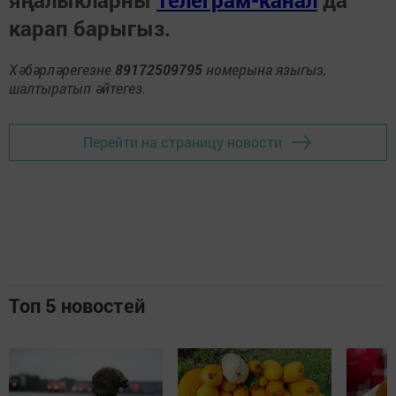
карап барыгыз.
Хәбәрләрегезне
89172509795
номерына языгыз,
шалтыратып әйтегез.
Перейти на страницу новости
Топ 5 новостей