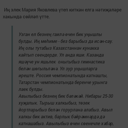
Иң элек Мария Яковлева үтеп киткән елга нәтиҗәләре
хакында сөйләп үтте.
Узган ел безнең гаилә өчен бик уңышлы
булды. Иң мөһиме - без барыбыз да исән-сау.
Иң олы тутабыз Казахстаннан кунакка
кайтып сөендерде. Ул анда яши. Казанда
яшәүче ун яшьлек оныгыбыз гимнастика
белән шөгыльләнә. Ул зур уңышларга
иреште. Россия чемпионатында катнашты,
Татарстан чемпионатында беренче урынга
лаек булды.
Авылыбыз безнең бик бәләкәй. Нибары 25-30
хуҗалык. Тырыш халкыбыз, төзек
йортларыбыз белән горурлана алабыз. Авыл
халкы бик актив, барлык бәйрәмнәрдә дә
катнашабыз. Авылыбыз өчен сөенечле хәбәр,