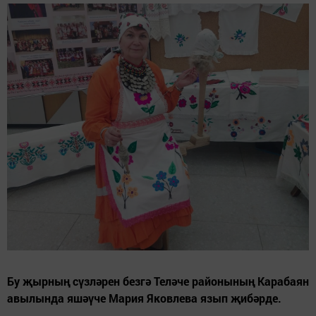
Бу җырның сүзләрен безгә Теләче районының Карабаян
авылында яшәүче Мария Яковлева язып җибәрде.