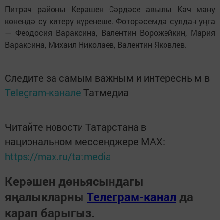
Питрәч районы Керәшен Сәрдәсе авылы Кач ману
көнендә су китерү күренеше. Фоторәсемдә сулдан уңга
— Феодосия Вараксина, Валентин Ворожейкин, Мария
Вараксина, Михаил Николаев, Валентин Яковлев.
Следите за самым важным и интересным в
Telegram-канале
Татмедиа
Читайте новости Татарстана в
национальном мессенджере MАХ:
https://max.ru/tatmedia
Керәшен дөньясындагы
яңалыкларны
Телеграм-канал
да
карап барыгыз.