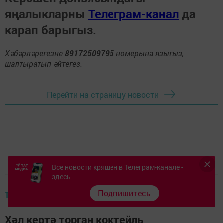
яңалыкларны
Телеграм-канал
да
карап барыгыз.
Хәбәрләрегезне
89172509795
номерына языгыз,
шалтыратып әйтегез.
Перейти на страницу новости
Все новости кряшен в Телеграм-канале -
здесь
Подпишитесь
ТӨРЛЕДӘН-ТӨРЛЕ НИ ТӨРЛЕ
Хәл кертә торган коктейль