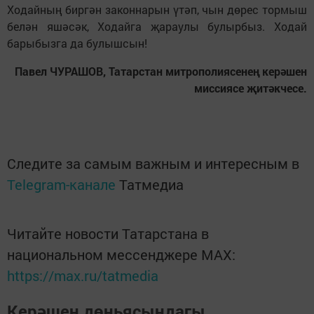
Ходайның биргән законнарын үтәп, чын дөрес тормыш
белән яшәсәк, Ходайга җараулы булырбыз. Ходай
барыбызга да булышсын!
Павел ЧУРАШОВ, Татарстан митрополиясенең керәшен
миссиясе җитәкчесе.
Следите за самым важным и интересным в
Telegram-канале
Татмедиа
Читайте новости Татарстана в
национальном мессенджере MАХ:
https://max.ru/tatmedia
Керәшен дөньясындагы