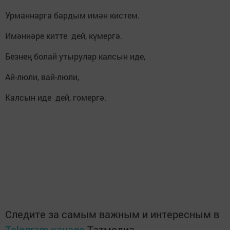
Урманнарга бардым имән кистем.
Имәннәре китте дей, күмергә.
Безнең болай утырулар калсын иде,
Ай-люли, вай-люли,
Калсын иде дей, гомергә.
Следите за самым важным и интересным в
Telegram-канале
Татмедиа