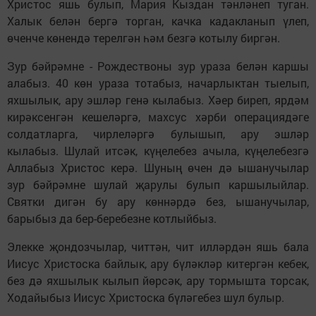
Христос яшь булып, Мария Кыздан тәнләнеп туган.
Халык белән бергә торган, качка кадакланып үлеп,
өченче көнендә терелгән һәм безгә котылу биргән.
Зур бәйрәмне - Рождествоны зур ураза белән каршы
алабыз. 40 көн ураза тотабыз, начарлыктан тыелып,
яхшылык, ару эшләр генә кылабыз. Хәер биреп, ярдәм
кирәксенгән кешеләргә, махсус хәрби операциядәге
солдатларга, чирлеләргә булышып, ару эшләр
кылабыз. Шулай итсәк, күңелебез ачыла, күңелебезгә
Аллабыз Христос керә. Шуның өчен дә ышанучылар
зур бәйрәмне шулай җарулы булып каршылыйлар.
Святки дигән бу ару көннәрдә без, ышанучылар,
барыбыз да бер-беребезне котлыйбыз.
Элекке җондозчылар, читтән, чит илләрдән яшь бала
Иисус Христоска байлык, ару бүләкләр китергән кебек,
без дә яхшылык кылып йөрсәк, ару тормышта торсак,
Ходайыбыз Иисус Христоска бүләгебез шул булыр.