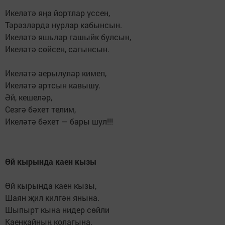
Икеләтә яңа йортлар үссен,
Тәрәзләрдә нурлар кабынсын.
Икеләтә яшьләр гашыйк булсын,
Икеләтә сөйсен, сагынсын.
Икеләтә аерылулар кимеп,
Икеләтә артсын кавышу.
Әй, кешеләр,
Сезгә бәхет телим,
Икеләтә бәхет — бары шул!!!
Өй кырында каен кызы
Өй кырында каен кызы,
Шаян җил килгән янына.
Шыпырт кына нидер сөйли
Каенкайның колагына.