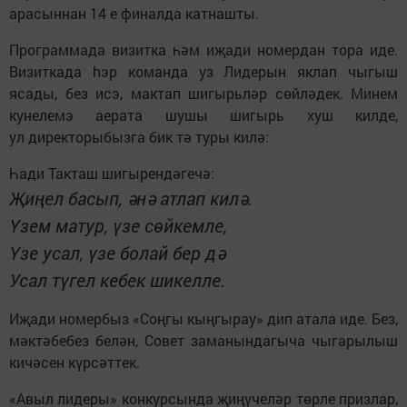
арасыннан 14 е финалда катнашты.
Программада визитка һәм иҗади номердан тора иде.
Визиткада hэр команда уз Лидерын яклап чыгыш
ясады, без исэ, мактап шигырьләр сөйләдек. Минем
кунелемэ аерата шушы шигырь хуш килде,
ул директорыбызга бик тә туры килә:
Һади Такташ шигырендәгечә:
Җиңел басып, әнә атлап килә.
Үзем матур, үзе сөйкемле,
Үзе усал, үзе болай бер дә
Усал түгел кебек шикелле.
Иҗади номербыз «Соңгы кыңгырау» дип атала иде. Без,
мәктәбебез белән, Совет заманындагыча чыгарылыш
кичәсен күрсәттек.
«Авыл лидеры» конкурсында җиңүчеләр төрле призлар,