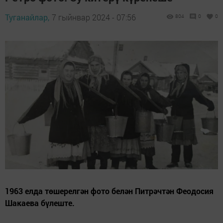
Туганайлар,
7 гыйнвар 2024 - 07:56
804
0
0
1963 елда төшерелгән фото белән Питрәчтән Феодосия
Шакаева бүлеште.