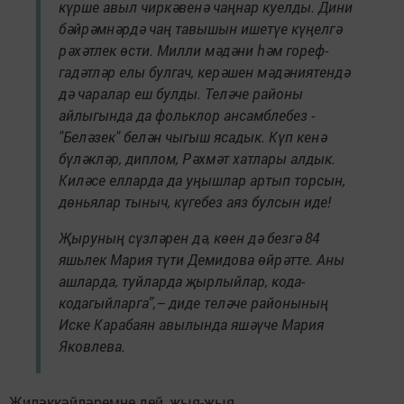
күрше авыл чиркәвенә чаңнар куелды. Дини
бәйрәмнәрдә чаң тавышын ишетүе күңелгә
рәхәтлек өсти. Милли мәдәни һәм гореф-
гадәтләр елы булгач, керәшен мәдәниятендә
дә чаралар еш булды. Теләче районы
айлыгында да фольклор ансамблебез -
"Беләзек" белән чыгыш ясадык. Күп кенә
бүләкләр, диплом, Рәхмәт хатлары алдык.
Киләсе елларда да уңышлар артып торсын,
дөньялар тыныч, күгебез аяз булсын иде!
Җыруның сүзләрен дә, көен дә безгә 84
яшьлек Мария түти Демидова өйрәтте. Аны
ашларда, туйларда җырлыйлар, кода-
кодагыйларга”,– диде теләче районының
Иске Карабаян авылында яшәүче Мария
Яковлева.
Җиләккәйләремне дей, җыя-җыя,