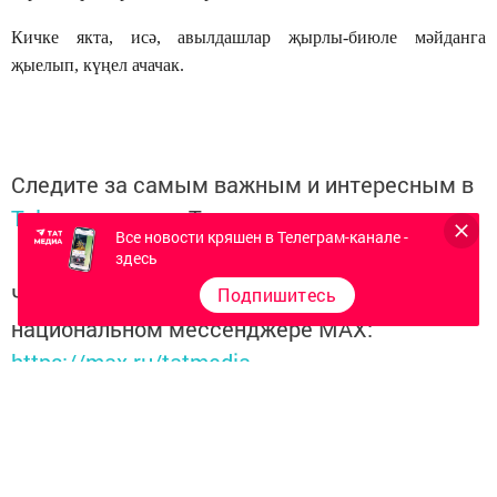
Кичке якта, исә, авылдашлар җырлы-биюле мәйданга
җыелып, күңел ачачак.
Следите за самым важным и интересным в
Telegram-канале
Татмедиа
Все новости кряшен в Телеграм-канале -
здесь
Читайте новости Татарстана в
Подпишитесь
национальном мессенджере MАХ:
https://max.ru/tatmedia
Керәшен дөньясындагы
яңалыкларны
Телеграм-канал
да
карап барыгыз.