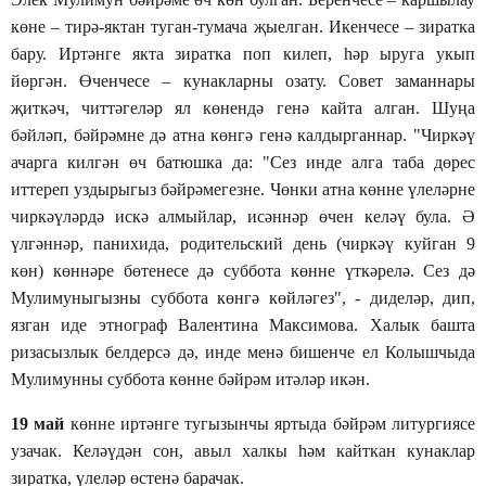
көне – тирә-яктан туган-тумача җыелган. Икенчесе – зиратка
бару. Иртәнге якта зиратка поп килеп, һәр ыруга укып
йөргән. Өченчесе – кунакларны озату. Совет заманнары
җиткәч, читтәгеләр ял көнендә генә кайта алган. Шуңа
бәйләп, бәйрәмне дә атна көнгә генә калдырганнар. "Чиркәү
ачарга килгән өч батюшка да: "Сез инде алга таба дөрес
иттереп уздырыгыз бәйрәмегезне. Чөнки атна көнне үлеләрне
чиркәүләрдә искә алмыйлар, исәннәр өчен келәү була. Ә
үлгәннәр, панихида, родительский день (чиркәү куйган 9
көн) көннәре бөтенесе дә суббота көнне үткәрелә. Сез дә
Мулимуныгызны суббота көнгә көйләгез", - диделәр, дип,
язган иде этнограф Валентина Максимова. Халык башта
ризасызлык белдерсә дә, инде менә бишенче ел Колышчыда
Мулимунны суббота көнне бәйрәм итәләр икән.
19 май
көнне иртәнге тугызынчы яртыда бәйрәм литургиясе
узачак. Келәүдән сон, авыл халкы һәм кайткан кунаклар
зиратка, үлеләр өстенә барачак.