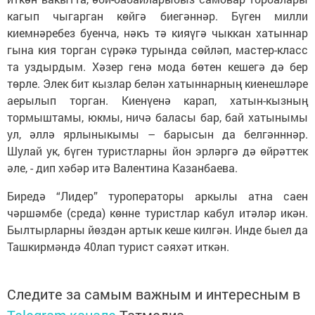
кагып чыгарган көйгә биегәннәр. Бүген милли
киемнәребез буенча, нәкъ тә кияүгә чыккан хатыннар
гына кия торган сүрәкә турында сөйләп, мастер-класс
та уздырдым. Хәзер генә мода бөтен кешегә дә бер
төрле. Элек бит кызлар белән хатыннарның киенешләре
аерылып торган. Киенүенә карап, хатын-кызның
тормыштамы, юкмы, ничә баласы бар, бай хатынымы
ул, әллә ярлыныкымы – барысын да белгәнннәр.
Шулай ук, бүген туристларны йон эрләргә дә өйрәттек
әле, - дип хәбәр итә Валентина Казанбаева.
Биредә “Лидер” туроператоры аркылы атна саен
чәршәмбе (среда) көнне туристлар кабул итәләр икән.
Былтырларны йөздән артык кеше килгән. Инде быел да
Ташкирмәндә 40лап турист сәяхәт иткән.
Следите за самым важным и интересным в