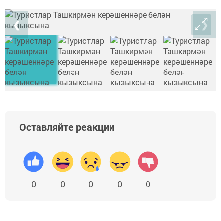
❮
❯
Оставляйте реакции
0
0
0
0
0