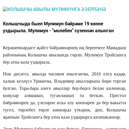
Колышчыда быел Мулимун бәйрәме 19 көнне
уздырыла. Мулимун - "молебен" сүзеннән алынган
Керәшеннәрдәге җәйге бәйрәмнәрнең иң беренчесе Мамадыш
районының Колышчы авылында гөрли. Мулимун Тройсынга
бер атна кала уздырыла.
Ник дисәгез, авылда часовня ачылганчы, 2016 елга кадәр,
халык келәүгә Урманчы, Владимир авылларына йөри торган
булган. Тора-бара әлеге авыллар бер-берсе белән киленнәр,
кияүләр алмашып, туганлашып та беткән. Престол
бәйрәмнәрен дә, үлеләрне искә алу көннәрен дә бер вакытта
түгел, төрлебез төрле көннәрдә үткәрик, дип, Колышчы
җыенын Тройсынга бер атна кала уздырырга килешкәннәр.
Элек Мулимун бәйрәме өч көн булган. Беренчесе – каршылау