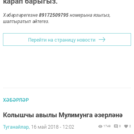
карап барыгыз.
Хәбәрләрегезне
89172509795
номерына языгыз,
шалтыратып әйтегез.
Перейти на страницу новости
ХӘБӘРЛӘР
Колышчы авылы Мулимунга әзерләнә
Туганайлар,
16 май 2018 - 12:02
1749
0
2