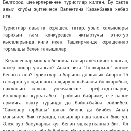
Белгород шәһәрләреннән туристлар килгән. Бу хакта
авыл клубы җитәкчесе Валентина Казанбаева хәбәр
итә.
Туристлар авылга керәшен, татар, урыс халыклары
тарихын һәм көнкүрешен яктыртучы этнотур
кысаларында килә икән. Ташкирмәндә керәшеннәр
тормышы белән танышалар.
- Керәшеннәр моннан берничә гасыр элек ничек яшәгән,
хәзер ниләр үзгәргән? Авыл нигә “Ташкирмән” исеме
белән атала? Туристларга барысы да кызык. Аларга 16
гасырда ук җырланган җыруларыбызны башкарабыз,
сакланып калган үзенчәлекле гореф-гадәтләрне,
йолаларны күрсәтәбез. Тройсын бәйрәме, егетләрне
армиягә озату турында да бәйнә-бәйнә сөйлибез.
“Самовар торбасы” дигән биюне дә биибез. Аның
мәгънәсе бик тирәндә, гасырлар аша килгән бию ул.
Әлек зур басуларны кул белән эшкәрткәннәр бит. Ял
иткән вакытта, әби-бабайларыбыз самовар торбалары