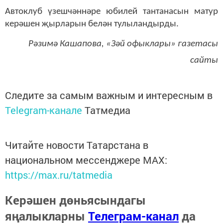
Автоклуб үзешчәннәре юбилей тантанасын матур
керәшен җырларын белән тулыландырды.
Рәзимә Кашапова, «Зәй офыклары» газетасы
сайты
Следите за самым важным и интересным в
Telegram-канале
Татмедиа
Читайте новости Татарстана в
национальном мессенджере MАХ:
https://max.ru/tatmedia
Керәшен дөньясындагы
яңалыкларны
Телеграм-канал
да