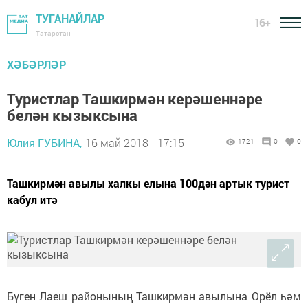
ТУГАНАЙЛАР
16+
Татарстан
ХӘБӘРЛӘР
Туристлар Ташкирмән керәшеннәре
белән кызыксына
Юлия ГУБИНА,
16 май 2018 - 17:15
1721
0
0
Ташкирмән авылы халкы елына 100дән артык турист
кабул итә
Бүген Лаеш районының Ташкирмән авылына Орёл һәм