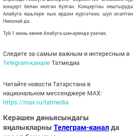
концерт белән килгән булган. Концертны оештыруда
Алабуга яшьләре нык ярдәм күрсәткән, шул исәптән
Николай да.
Туй 1 июнь көнне Алабуга шәһәрендә узачак.
Следите за самым важным и интересным в
Telegram-канале
Татмедиа
Читайте новости Татарстана в
национальном мессенджере MАХ:
https://max.ru/tatmedia
Керәшен дөньясындагы
яңалыкларны
Телеграм-канал
да