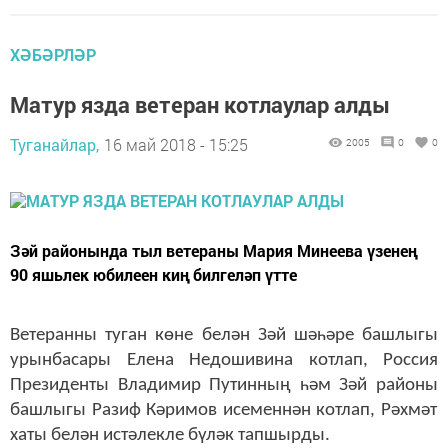
ХӘБӘРЛӘР
Матур язда ветеран котлаулар алды
Туганайлар,
16 май 2018 - 15:25
2005
0
0
​​​​​​​Зәй районында тыл ветераны Мария Минеева үзенең
90 яшьлек юбилеен киң билгеләп үтте
Ветеранны туган көне белән
Зәй
шәһәр
е
башлыгы
урынбасары Елена Недошивина котлап, Россия
Президенты Владимир Путинның һәм
Зәй
район
ы
башлыгы Разиф Кәримов исеменнән котлап, Рәхмәт
хаты белән истәлекле бүләк тапшырды.