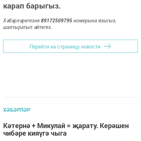
карап барыгыз.
Хәбәрләрегезне
89172509795
номерына языгыз,
шалтыратып әйтегез.
Перейти на страницу новости
ХӘБӘРЛӘР
Кәтернә + Микулай = җарату. Керәшен
чибәре кияүгә чыга