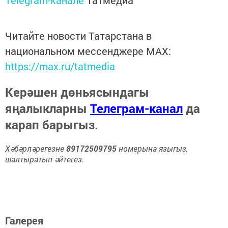
Telegram-канале
Татмедиа
Читайте новости Татарстана в
национальном мессенджере MАХ:
https://max.ru/tatmedia
Керәшен дөньясындагы
яңалыкларны
Телеграм-канал
да
карап барыгыз.
Хәбәрләрегезне
89172509795
номерына языгыз,
шалтыратып әйтегез.
Галерея