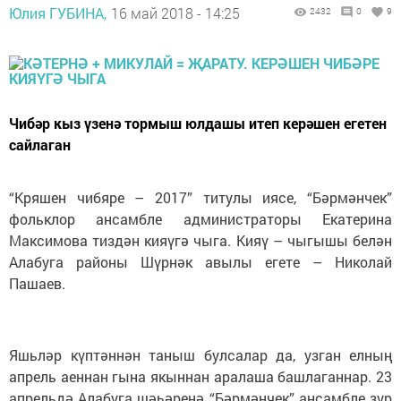
Юлия ГУБИНА,
16 май 2018 - 14:25
2432
0
9
Чибәр кыз үзенә тормыш юлдашы итеп керәшен егетен
сайлаган
“Кряшен чибяре – 2017” титулы иясе, “Бәрмәнчек”
фольклор ансамбле администраторы Екатерина
Максимова тиздән кияүгә чыга. Кияү – чыгышы белән
Алабуга районы Шүрнәк авылы егете – Николай
Пашаев.
Яшьләр күптәннән таныш булсалар да, узган елның
апрель аеннан гына якыннан аралаша башлаганнар. 23
апрельдә Алабуга шәһәренә “Бәрмәнчек” ансамбле зур