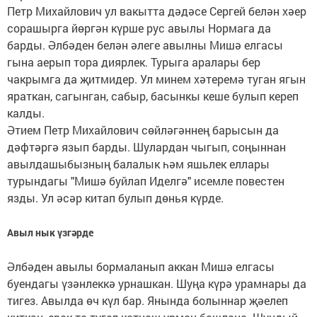
Петр Михайлович ул вакытта дәдәсе Сергей белән хәер
сорашырга йөргән күрше рус авылы Нормага да
барды. Әлбәден белән әлеге авылны Мишә елгасы
гына аерып тора диярлек. Турыга аралары бер
чакрымга да җитмидер. Ул минем хәтеремә туган ягын
яраткан, сагынган, сабыр, басынкы кеше булып кереп
калды.
Әтием Петр Михайлович сөйләгәннең барысын да
дәфтәргә язып барды. Шулардан чыгып, соңыннан
авылдашыбызның балалык һәм яшьлек еллары
турындагы "Мишә буйлап Иделгә" исемле повестен
язды. Ул әсәр китап булып дөнья күрде.
Авыл нык үзгәрде
Әлбәден авылы бормаланып аккан Мишә елгасы
буендагы үзәнлеккә урнашкан. Шуңа күрә урамнары да
тигез. Авылда өч күл бар. Янында болыннар җәелеп