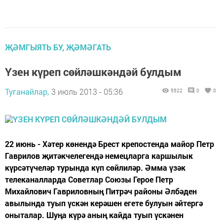
ҖӘМГЫЯТЬ БУ, ҖӘМӘГАТЬ
Үзен күреп сөйләшкәндәй булдым
Туганайлар,
3 июль 2013 - 05:36
5522
0
0
22 июнь - Хәтер көнендә Брест крепостенда майор Петр
Гаврилов җитәкчелегендә немецларга каршылык
күрсәтүчеләр турында күп сөйлиләр. Әмма үзәк
телеканалларда Советлар Союзы Герое Петр
Михайлович Гавриловның Питрәч районы Әлбәден
авылында туып үскән керәшен егете булуын әйтергә
оныталар. Шуңа күрә аның кайда туып үскәнен