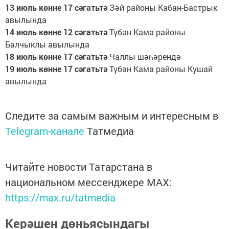
13 июль көнне 17 сәгатьтә
Зәй районы Кабан-Бастрык
авылында
14 июль көнне 12 сәгатьтә
Түбән Кама районы
Балчыклы авылында
18 июль көнне 17 сәгатьтә
Чаллы шәһәрендә
19 июль көнне 17 сәгатьтә
Түбән Кама районы Кушай
авылында
Следите за самым важным и интересным в
Telegram-канале
Татмедиа
Читайте новости Татарстана в
национальном мессенджере MАХ:
https://max.ru/tatmedia
Керәшен дөньясындагы