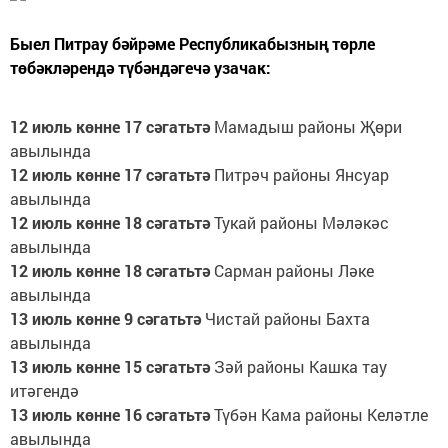
Быел Питрау бәйрәме Республикабызның төрле
төбәкләрендә түбәндәгечә узачак:
12 июль көнне 17 сәгатьтә
Мамадыш районы Җөри
авылында
12 июль көнне 17 сәгатьтә
Питрәч районы Янсуар
авылында
12 июль көнне 18 сәгатьтә
Тукай районы Мәләкәс
авылында
12 июль көнне 18 сәгатьтә
Сарман районы Ләке
авылында
13 июль көнне 9 сәгатьтә
Чистай районы Бахта
авылында
13 июль көнне 15 сәгатьтә
Зәй районы Кашка тау
итәгендә
13 июль көнне 16 сәгатьтә
Түбән Кама районы Келәтле
авылында