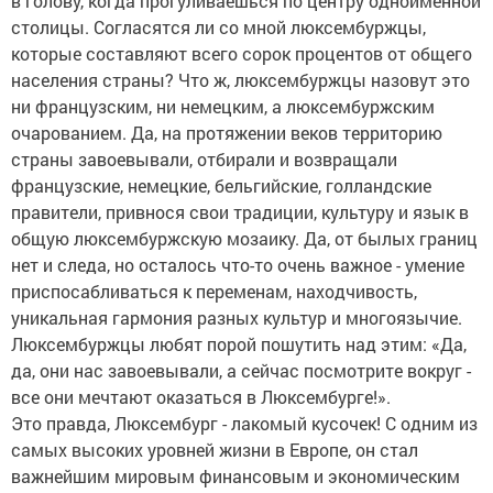
в голову, когда прогуливаешься по центру одноименной
столицы. Согласятся ли со мной люксембуржцы,
которые составляют всего сорок процентов от общего
населения страны? Что ж, люксембуржцы назовут это
ни французским, ни немецким, а люксембуржским
очарованием. Да, на протяжении веков территорию
страны завоевывали, отбирали и возвращали
французские, немецкие, бельгийские, голландские
правители, привнося свои традиции, культуру и язык в
общую люксембуржскую мозаику. Да, от былых границ
нет и следа, но осталось что-то очень важное - умение
приспосабливаться к переменам, находчивость,
уникальная гармония разных культур и многоязычие.
Люксембуржцы любят порой пошутить над этим: «Да,
да, они нас завоевывали, а сейчас посмотрите вокруг -
все они мечтают оказаться в Люксембурге!».
Это правда, Люксембург - лакомый кусочек! С одним из
самых высоких уровней жизни в Европе, он стал
важнейшим мировым финансовым и экономическим