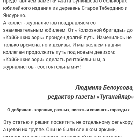
представляем заметки Азата Сункишева о селькорах
юбилейного издания из деревень Старое Тябердино и
Янсурино.
А коллег - журналистов поздравляем со
знаменательным юбилеем. От «Колхозной бригады» до
«Кайбицких зорь» пройден долгий путь. Изменились не
только времена, но и девизы. И мы желаем нашим
коллегам продолжить путь под новым девизом:
«Кайбицкие зори» сделать рентабельным, а
журналистов - состоятельными»!
Людмила Белоусова,
редактор газеты «Туганайлар»
О добряках - хороших, разных, писать и сочинять гораздых
Эту статью я решил посвятить не отдельному селькору,
а целой их группе. Они не были слишком яркими,
активными селькорами, но каждый из них оставил