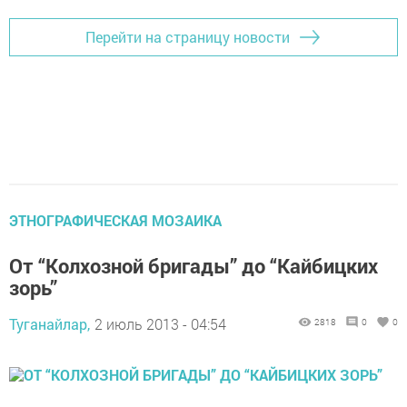
Перейти на страницу новости
ЭТНОГРАФИЧЕСКАЯ МОЗАИКА
От “Колхозной бригады” до “Кайбицких
зорь”
Туганайлар,
2 июль 2013 - 04:54
2818
0
0