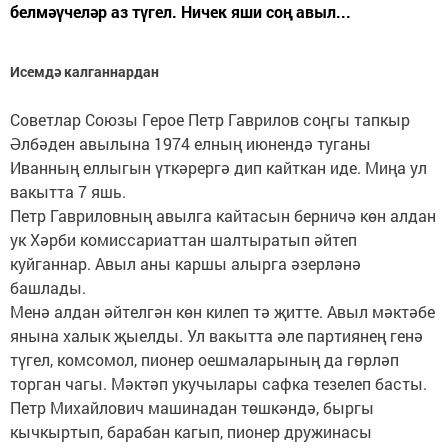
белмәүчеләр аз түгел. Ничек яши соң авыл...
Исемдә калганнардан
Советлар Союзы Герое Петр Гаврилов соңгы тапкыр
Әлбәден авылына 1974 елның июнендә туганы
Иванның еллыгын үткәрергә дип кайткан иде. Миңа ул
вакытта 7 яшь.
Петр Гавриловның авылга кайтасын берничә көн алдан
ук Хәрби комиссариаттан шалтыратып әйтеп
куйганнар. Авыл аны каршы алырга әзерләнә
башлады.
Менә алдан әйтелгән көн килеп тә җитте. Авыл мәктәбе
янына халык җыелды. Ул вакытта әле партиянең генә
түгел, комсомол, пионер оешмаларының да гөрләп
торган чагы. Мәктәп укучылары сафка тезелеп басты.
Петр Михайлович машинадан төшкәндә, быргы
кычкыртып, барабан кагып, пионер дружинасы