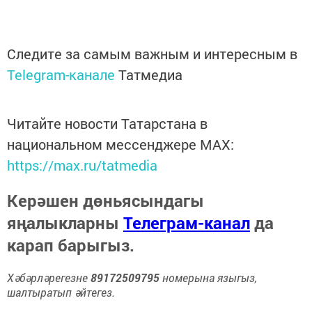
Следите за самым важным и интересным в
Telegram-канале
Татмедиа
Читайте новости Татарстана в
национальном мессенджере MАХ:
https://max.ru/tatmedia
Керәшен дөньясындагы
яңалыкларны
Телеграм-канал
да
карап барыгыз.
Хәбәрләрегезне
89172509795
номерына языгыз,
шалтыратып әйтегез.