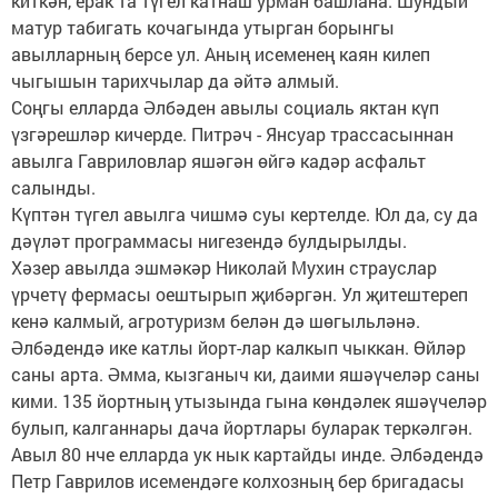
киткән, ерак та түгел катнаш урман башлана. Шундый
матур табигать кочагында утырган борынгы
авылларның берсе ул. Аның исеменең каян килеп
чыгышын тарихчылар да әйтә алмый.
Соңгы елларда Әлбәден авылы социаль яктан күп
үзгәрешләр кичерде. Питрәч - Янсуар трассасыннан
авылга Гавриловлар яшәгән өйгә кадәр асфальт
салынды.
Күптән түгел авылга чишмә суы кертелде. Юл да, су да
дәүләт программасы нигезендә булдырылды.
Хәзер авылда эшмәкәр Николай Мухин страуслар
үрчетү фермасы оештырып җибәргән. Ул җитештереп
кенә калмый, агротуризм белән дә шөгыльләнә.
Әлбәдендә ике катлы йорт-лар калкып чыккан. Өйләр
саны арта. Әмма, кызганыч ки, даими яшәүчеләр саны
кими. 135 йортның утызында гына көндәлек яшәүчеләр
булып, калганнары дача йортлары буларак теркәлгән.
Авыл 80 нче елларда ук нык картайды инде. Әлбәдендә
Петр Гаврилов исемендәге колхозның бер бригадасы