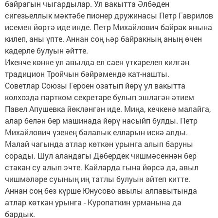
байрагын чыгардылар. Ул вакытта Әлбәден
сигезьеллык мәктәбе пионер дружинасы Петр Гаврилов
исемен йөртә иде инде. Петр Михайлович байрак янына
килеп, аны үпте. Аннан соң һәр байракның аның өчен
кадерле булуын әйтте.
Икенче көнне ул авылда ел саен үткәрелеп килгән
традицион Тройчын бәйрәмендә кат-нашты.
Советлар Союзы Героен озатып йөрү ул вакытта
колхозда партком секретаре булып эшләгән әтием
Павел Апушевка йөкләнгән иде. Миңа, кечкенә малайга,
алар белән бер машинада йөрү насыйп булды. Петр
Михайлович үзенең балалык елларын искә алды.
Малай чагында атлар көткән урынга алып баруны
сорады. Шул аландагы Дөбердек чишмәсеннән бер
стакан су алып эчте. Кайларда гына йөрсә дә, авыл
чишмәләре суының иң татлы булуын әйтеп китте.
Аннан соң без күрше Юнусово авылы алпавытында
атлар көткән урынга - Куропаткин урманына да
бардык.