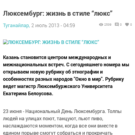
Люксембург: жизнь в стиле “люкс”
Туганайлар,
2 июль 2013 - 04:59
2539
0
0
Казань становится центром международных и
межнациональных встреч. С сегодняшнего номера мы
открываем новую рубрику об этнографии и
особенностях разных народов "Окно в мир". Рубрику
ведет магистр Люксембуржского Университета
Екатерина Белоусова.
23 июня - Национальный День Люксембурга. Толпы
людей на улицах поют, танцуют, пьют пиво,
наслаждаются моментом, когда все они вместе в
едином порыве смогут собраться и прокричать