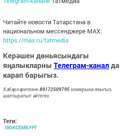
Telegram-канале
Татмедиа
Читайте новости Татарстана в
национальном мессенджере MАХ:
https://max.ru/tatmedia
Керәшен дөньясындагы
яңалыкларны
Телеграм-канал
да
карап барыгыз.
Хәбәрләрегезне
89172509795
номерына языгыз,
шалтыратып әйтегез.
Теги:
ЛЮКСЕМБУРГ