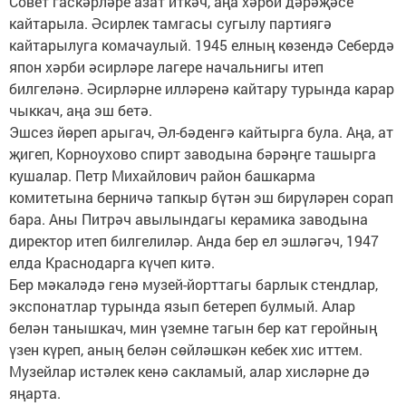
Совет гаскәрләре азат иткәч, аңа хәрби дәрәҗәсе
кайтарыла. Әсирлек тамгасы сугылу партиягә
кайтарылуга комачаулый. 1945 елның көзендә Себердә
япон хәрби әсирләре лагере начальнигы итеп
билгеләнә. Әсирләрне илләренә кайтару турында карар
чыккач, аңа эш бетә.
Эшсез йөреп арыгач, Әл-бәденгә кайтырга була. Аңа, ат
җигеп, Корноухово спирт заводына бәрәңге ташырга
кушалар. Петр Михайлович район башкарма
комитетына берничә тапкыр бүтән эш бирүләрен сорап
бара. Аны Питрәч авылындагы керамика заводына
директор итеп билгелиләр. Анда бер ел эшләгәч, 1947
елда Краснодарга күчеп китә.
Бер мәкаләдә генә музей-йорттагы барлык стендлар,
экспонатлар турында язып бетереп булмый. Алар
белән танышкач, мин үземне тагын бер кат геройның
үзен күреп, аның белән сөйләшкән кебек хис иттем.
Музейлар истәлек кенә сакламый, алар хисләрне дә
яңарта.