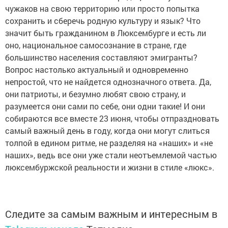
чужаков на свою территорию или просто попытка
сохранить и сберечь родную культуру и язык? Что
значит быть гражданином в Люксембурге и есть ли
оно, национальное самосознание в стране, где
большинство населения составляют эмигранты?
Вопрос настолько актуальный и одновременно
непростой, что не найдется однозначного ответа. Да,
они патриоты, и безумно любят свою страну, и
разумеется они сами по себе, они одни такие! И они
собираются все вместе 23 июня, чтобы отпраздновать
самый важный день в году, когда они могут слиться
толпой в едином ритме, не разделяя на «наших» и «не
наших», ведь все они уже стали неотъемлемой частью
люксембуржской реальности и жизни в стиле «люкс».
Следите за самым важным и интересным в