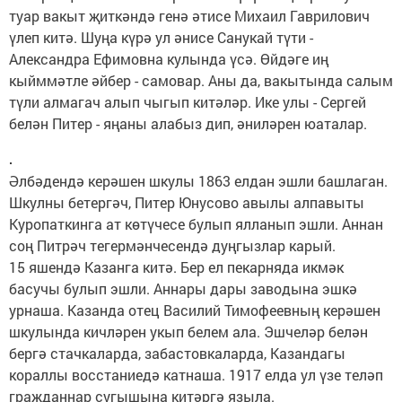
туар вакыт җиткәндә генә әтисе Михаил Гаврилович
үлеп китә. Шуңа күрә ул әнисе Санукай түти -
Александра Ефимовна кулында үсә. Өйдәге иң
кыйммәтле әйбер - самовар. Аны да, вакытында салым
түли алмагач алып чыгып китәләр. Ике улы - Сергей
белән Питер - яңаны алабыз дип, әниләрен юаталар.
Әлбәдендә керәшен шкулы 1863 елдан эшли башлаган.
Шкулны бетергәч, Питер Юнусово авылы алпавыты
Куропаткинга ат көтүчесе булып ялланып эшли. Аннан
соң Питрәч тегермәнчесендә дуңгызлар карый.
15 яшендә Казанга китә. Бер ел пекарняда икмәк
басучы булып эшли. Аннары дары заводына эшкә
урнаша. Казанда отец Василий Тимофеевның керәшен
шкулында кичләрен укып белем ала. Эшчеләр белән
бергә стачкаларда, забастовкаларда, Казандагы
кораллы восстаниедә катнаша. 1917 елда ул үзе теләп
гражданнар сугышына китәргә языла.