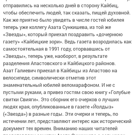
отправились на несколько дней в сторону Кайбиц,
чтобы обеспечить людей, так сказать, пищей духовной.
Как же приятно было увидеть в числе гостей юбилея
теперь уже коллегу Азата Сункишева, из той же
«Звезды», который приехал поздравить «дочернюю
газету» «Кайбицкие зори». Ведь газета возродилась как
самостоятельная в 1991 году, оторвавшись от
«Звезды», теперь уже, наоборот, в результате
разделения Апастовского и Кайбицкого районов.
Азат Галиевич приехал в Кайбицы из Апастово на
велосипеде, символически отметив этот
знаменательный юбилей веломарафоном. И не с
пустыми руками, а привез гостям свою книгу «Голубые
свитки Свияги». Это сборник его очерков о лучших
людях края, опубликованные в газете «Йолдыз»
(«Звезда») в разные годы. Эти очерки и теперь, по
истечении лет, представляют интерес как исторический
документ тех времен. Вниманию наших читателей