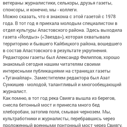
ветераны журналистики, селькоры, друзья газеты,
спонсоры, и конечно, мы - коллеги.
Можно сказать, что я знакома с этой газетой с 1978
года. В тот год я приехала молодым специалистом в
отдел культуры Апастовского района. Здесь выходила
газета «Йолдыз» («Звезда»), которая охватывала
территорию и бывшего Кайбицкого района, вошедшего
в состав Апастовского в результате укрупнения.
Редактором газеты был Александр Филиппов, хорошо
знакомый сегодня нашим читателям своими
интересными публикациями на страницах газеты
«Туганайлар». Заместителем редактора был Азат
Сункишев - молодой, талантливый и многообещающий
журналист.
Как помню, в тот год река Свияга вышла из берегов,
снесла бетонный мост и принесла много бед
хлеборобам, затопив поля, смывая чернозем. Мы,
культработники и журналисты, перебравшись через
проложенный военными понтонный мост через Свиягу,