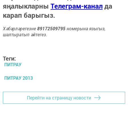
яңалыкларны
Телеграм-канал
да
карап барыгыз.
Хәбәрләрегезне
89172509795
номерына языгыз,
шалтыратып әйтегез.
Теги:
ПИТРАУ
ПИТРАУ 2013
Перейти на страницу новости