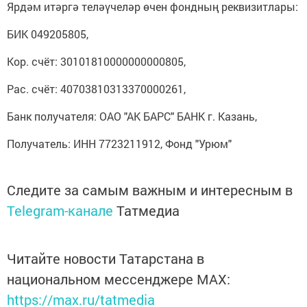
Ярдәм итәргә теләүчеләр өчен фондның реквизитлары:
БИК 049205805,
Кор. счёт: 30101810000000000805,
Рас. счёт: 40703810313370000261,
Банк получателя: ОАО "АК БАРС" БАНК г. Казань,
Получатель: ИНН 7723211912, Фонд "Урюм"
Следите за самым важным и интересным в
Telegram-канале
Татмедиа
Читайте новости Татарстана в
национальном мессенджере MАХ:
https://max.ru/tatmedia