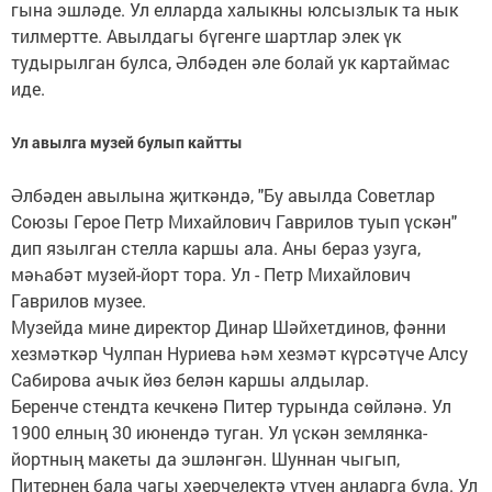
гына эшләде. Ул елларда халыкны юлсызлык та нык
тилмертте. Авылдагы бүгенге шартлар элек үк
тудырылган булса, Әлбәден әле болай ук картаймас
иде.
Ул авылга музей булып кайтты
Әлбәден авылына җиткәндә, "Бу авылда Советлар
Союзы Герое Петр Михайлович Гаврилов туып үскән"
дип язылган стелла каршы ала. Аны бераз узуга,
мәһабәт музей-йорт тора. Ул - Петр Михайлович
Гаврилов музее.
Музейда мине директор Динар Шәйхетдинов, фәнни
хезмәткәр Чулпан Нуриева һәм хезмәт күрсәтүче Алсу
Сабирова ачык йөз белән каршы алдылар.
Беренче стендта кечкенә Питер турында сөйләнә. Ул
1900 елның 30 июнендә туган. Ул үскән землянка-
йортның макеты да эшләнгән. Шуннан чыгып,
Питернең бала чагы хәерчелектә үтүен аңларга була. Ул