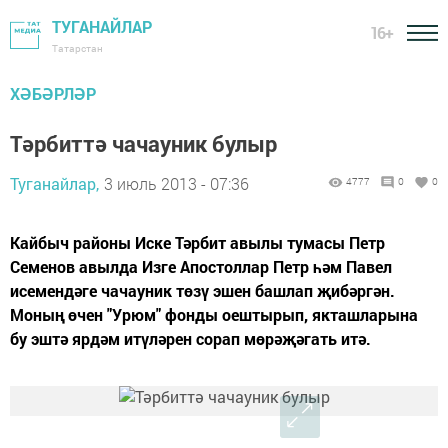
ТУГАНАЙЛАР
16+
Татарстан
ХӘБӘРЛӘР
Тәрбиттә чачауник булыр
Туганайлар,
3 июль 2013 - 07:36
4777
0
0
Кайбыч районы Иске Тәрбит авылы тумасы Петр
Семенов авылда Изге Апостоллар Петр һәм Павел
исемендәге чачауник төзү эшен башлап җибәргән.
Моның өчен "Урюм" фонды оештырып, якташларына
бу эштә ярдәм итүләрен сорап мөрәҗәгать итә.