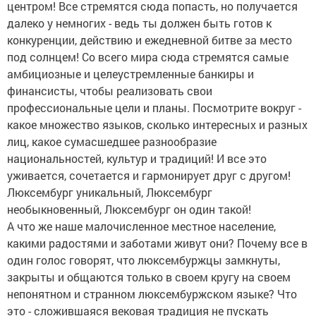
центром! Все стремятся сюда попасть, но получается
далеко у немногих - ведь ты должен быть готов к
конкуренции, действию и ежедневной битве за место
под солнцем! Со всего мира сюда стремятся самые
амбициозные и целеустремленные банкиры и
финансисты, чтобы реализовать свои
профессиональные цели и планы. Посмотрите вокруг -
какое множество языков, сколько интересных и разных
лиц, какое сумасшедшее разнообразие
национальностей, культур и традиций! И все это
уживается, сочетается и гармонирует друг с другом!
Люксембург уникальный, Люксембург
необыкновенный, Люксембург он один такой!
А что же наше малочисленное местное население,
какими радостями и заботами живут они? Почему все в
один голос говорят, что люксембуржцы замкнуты,
закрыты и общаются только в своем кругу на своем
непонятном и странном люксембуржском языке? Что
это - сложившаяся вековая традиция не пускать