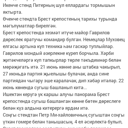
Икенче стенд Питерның шул еллардагы тормышын
яктырта.
Өченче стендта Брест крепостеның тарихы турында
мәгълүматлар бирелгән.
Брест крепостенда хезмәт итүче майор Гаврилов
дөреслек яратучы командир булган. Немецлар Муховец
елгасы артына күп техника һәм гаскәр туплыйлар.
Гаврилов мондый әзерлекне күреп борчыла. Хәрби
җитәкчеләргә күп тапкырлар төрле тәкъдимнәр белән
мөрәҗәгать итә. 21 июнь көнне аны штабка чакырып,
27 июньдә партия җыелышы булачак, анда сине
партиядән чыгару эше каралачак, дип хәбәр итәләр. 22
июнь көнендә сугыш башланып китә...
Ишектән керүгә үк каршы алучы панорама Брест
крепостенда сугыш башланган көнне бөтен дөреслеге
белән күз алдына китерергә ярдәм итә.
Соңгы стендтан Петр Ми-хайловичның сугыштан соңгы
үткән гомере белән танышасың. 4 ел әсирлектә булып,