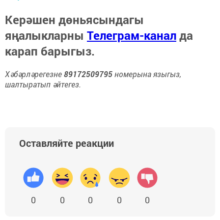
Керәшен дөньясындагы
яңалыкларны
Телеграм-канал
да
карап барыгыз.
Хәбәрләрегезне
89172509795
номерына языгыз,
шалтыратып әйтегез.
Оставляйте реакции
0
0
0
0
0