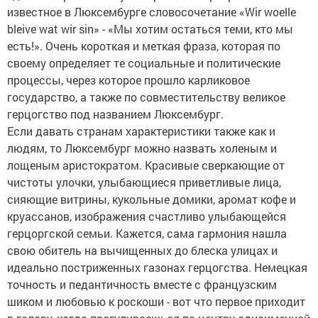
известное в Люксембурге словосочетание «Wir woelle
bleive wat wir sin» - «Мы хотим остаться теми, кто мы
есть!». Очень короткая и меткая фраза, которая по
своему определяет те социальные и политические
процессы, через которое прошло карликовое
государство, а также по совместительству великое
герцогство под названием Люксембург.
Если давать странам характеристики также как и
людям, то Люксембург можно назвать холеным и
лощеным аристократом. Красивые сверкающие от
чистоты улочки, улыбающиеся приветливые лица,
сияющие витрины, кукольные домики, аромат кофе и
круассанов, изображения счастливо улыбающейся
герцоргской семьи. Кажется, сама гармония нашла
свою обитель на вычищенных до блеска улицах и
идеально постриженных газонах герцогства. Немецкая
точность и педантичность вместе с французским
шиком и любовью к роскоши - вот что первое приходит