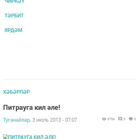
ЧИРКӘҮ
ТӘРБИТ
ЯРДӘМ
ХӘБӘРЛӘР
Питрауга кил әле!
Туганайлар,
3 июль 2013 - 07:07
3754
0
0