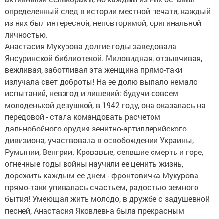
определенный след в истории местной печати, каждый
из них был интересной, неповторимой, оригинальной
личностью.
Анастасия Мукурова долгие годы заведовала
Янсуринской библиотекой. Миловидная, отзывчивая,
вежливая, заботливая эта женщина прямо-таки
излучала свет доброты! На ее долю выпало немало
испытаний, невзгод и лишений: будучи совсем
молоденькой девушкой, в 1942 году, она оказалась на
передовой - стала командовать расчетом
дальнобойного орудия зенитно-артиллерийского
дивизиона, участвовала в освобождении Украины,
Румынии, Венгрии. Кровавые, сеявшие смерть и горе,
огненные годы войны научили ее ценить жизнь,
дорожить каждым ее днем - фронтовичка Мукурова
прямо-таки упивалась счастьем, радостью земного
бытия! Умеющая жить молодо, в дружбе с задушевной
песней, Анастасия Яковлевна была прекрасным