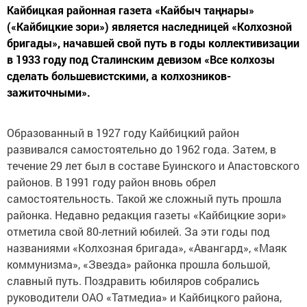
Кайбицкая районная газета «Кайбыч таңнары»
(«Кайбицкие зори») является наследницей «Колхозной
бригады», начавшей свой путь в годы коллективизации
в 1933 году под Сталинским девизом «Все колхозы
сделать большевистскими, а колхозников-
зажиточными».
Образованный в 1927 году Кайбицкий район
развивался самостоятельно до 1962 года. Затем, в
течение 29 лет был в составе Буинского и Апастовского
районов. В 1991 году район вновь обрел
самостоятельность. Такой же сложный путь прошла
районка. Недавно редакция газеты «Кайбицкие зори»
отметила свой 80-летний юбилей. За эти годы под
названиями «Колхозная бригада», «Авангард», «Маяк
коммунизма», «Звезда» районка прошла большой,
славный путь. Поздравить юбиляров собрались
руководители ОАО «Татмедиа» и Кайбицкого района,