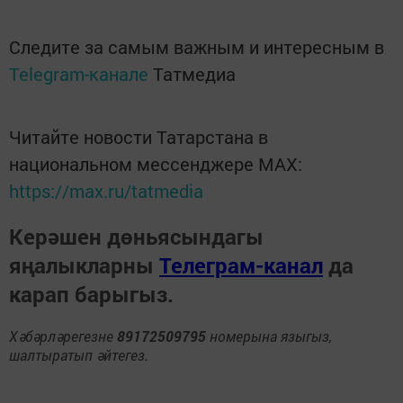
Следите за самым важным и интересным в
Telegram-канале
Татмедиа
Читайте новости Татарстана в
национальном мессенджере MАХ:
https://max.ru/tatmedia
Керәшен дөньясындагы
яңалыкларны
Телеграм-канал
да
карап барыгыз.
Хәбәрләрегезне
89172509795
номерына языгыз,
шалтыратып әйтегез.