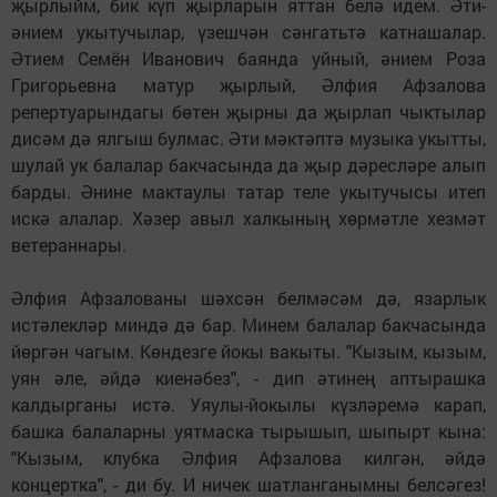
җырлыйм, бик күп җырларын яттан белә идем. Әти-
әнием укытучылар, үзешчән сәнгатьтә катнашалар.
Әтием Семён Иванович баянда уйный, әнием Роза
Григорьевна матур җырлый, Әлфия Афзалова
репертуарындагы бөтен җырны да җырлап чыктылар
дисәм дә ялгыш булмас. Әти мәктәптә музыка укытты,
шулай ук балалар бакчасында да җыр дәресләре алып
барды. Әнине мактаулы татар теле укытучысы итеп
искә алалар. Хәзер авыл халкының хөрмәтле хезмәт
ветераннары.
Әлфия Афзалованы шәхсән белмәсәм дә, язарлык
истәлекләр миндә дә бар. Минем балалар бакчасында
йөргән чагым. Көндезге йокы вакыты. "Кызым, кызым,
уян әле, әйдә киенәбез", - дип әтинең аптырашка
калдырганы истә. Уяулы-йокылы күзләремә карап,
башка балаларны уятмаска тырышып, шыпырт кына:
"Кызым, клубка Әлфия Афзалова килгән, әйдә
концертка", - ди бу. И ничек шатланганымны белсәгез!