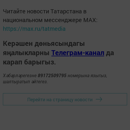
Читайте новости Татарстана в
национальном мессенджере MАХ:
https://max.ru/tatmedia
Керәшен дөньясындагы
яңалыкларны
Телеграм-канал
да
карап барыгыз.
Хәбәрләрегезне
89172509795
номерына языгыз,
шалтыратып әйтегез.
Перейти на страницу новости