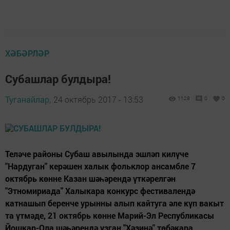
ХӘБӘРЛӘР
Субашлар булдыра!
Туганайлар,
24 октябрь 2017 - 13:53
1128
0
0
Теләче районы Субаш авылында эшләп килүче
"Нардуган" керәшен халык фольклор ансамбле 7
октябрь көнне Казан шәһәрендә үткәрелгән
"Этномириада" Халыкара конкурс фестивалендә
катнашып беренче урынны алып кайтуга әле күп вакыт
та үтмәде, 21 октябрь көнне Марий-Эл Республикасы
Йошкар-Ола шәһәрендә узган "Хәзинә" төбәкара