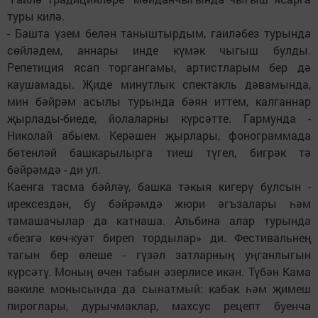
туры килә.
- Башта үзем белән таныштырдым, гаиләбез турында
сөйләдем, аннары инде күмәк чыгыш булды.
Репетиция ясап торгангамы, артистларым бер дә
каушамады. Җиде минутлык спектакль дәвамында,
мин бәйрәм асылы турында бәян иттем, калганнар
җырлады-биеде, йолаларны күрсәтте. Гармунда -
Николай абыем. Керәшен җырлары, фонограммада
бөтенләй башкарылырга тиеш түгел, бигрәк тә
бәйрәмдә - ди ул.
Каенга тасма бәйләү, башка тәкыя кигерү булсын -
ирексездән, бу бәйрәмдә жюри әгъзалары һәм
тамашачылар да катнаша. Альбина алар турында
«безгә көч-куәт биреп тордылар» ди. Фестивальнең
тагын бер өлеше - гүзәл затларның уңганлыгын
күрсәтү. Моның өчен табын әзерлисе икән. Түбән Кама
вәкиле монысында да сынатмый: кабак һәм җимеш
пироглары, дурычмаклар, махсус рецепт буенча