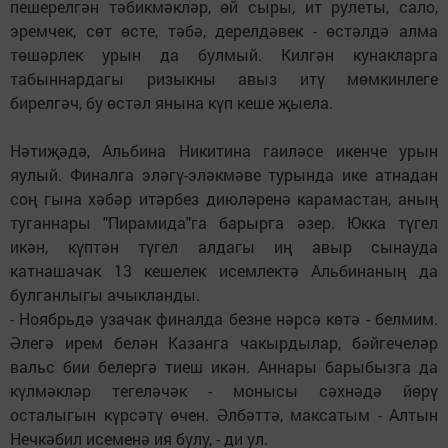
пешерелгән тәбикмәкләр, өй сыры, ит рулеты, сало,
эремчек, сөт өсте, тәбә, дерелдәвек - өстәлдә алма
төшәрлек урын да булмый. Килгән кунакларга
табыннардагы ризыкны авыз итү мөмкинлеге
бирелгәч, бу өстәл янына күп кеше җыела.
Нәтиҗәдә, Альбина Никитина гаиләсе икенче урын
яулый. Финалга эләгү-эләкмәве турында ике атнадан
соң гына хәбәр итәрбез диюләренә карамастан, аның
туганнары "Пирамида"га барырга әзер. Юкка түгел
икән, күптән түгел алдагы иң авыр сынауда
катнашачак 13 кешелек исемлектә Альбинаның да
булганлыгы ачыкланды.
- Ноябрьдә узачак финалда безне нәрсә көтә - белмим.
Әлегә ирем белән Казанга чакырдылар, бәйгечеләр
вальс бии белергә тиеш икән. Аннары барыбызга да
күлмәкләр тегеләчәк - монысы сәхнәдә йөрү
осталыгын күрсәтү өчен. Әлбәттә, максатым - Алтын
Нечкәбил исеменә ия булу, - ди ул.