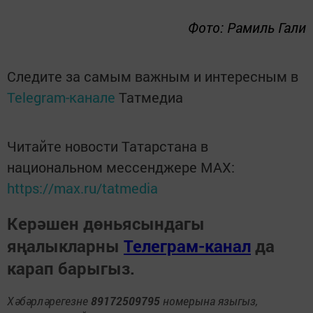
Фото: Рамиль Гали
Следите за самым важным и интересным в
Telegram-канале
Татмедиа
Читайте новости Татарстана в
национальном мессенджере MАХ:
https://max.ru/tatmedia
Керәшен дөньясындагы
яңалыкларны
Телеграм-канал
да
карап барыгыз.
Хәбәрләрегезне
89172509795
номерына языгыз,