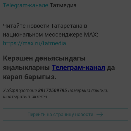
Telegram-канале
Татмедиа
Читайте новости Татарстана в
национальном мессенджере MАХ:
https://max.ru/tatmedia
Керәшен дөньясындагы
яңалыкларны
Телеграм-канал
да
карап барыгыз.
Хәбәрләрегезне
89172509795
номерына языгыз,
шалтыратып әйтегез.
Перейти на страницу новости