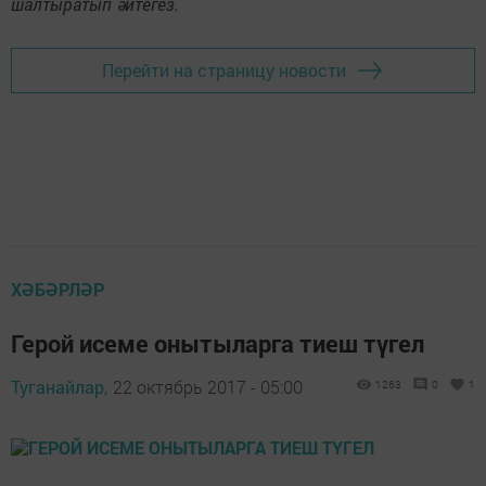
шалтыратып әйтегез.
Перейти на страницу новости
ХӘБӘРЛӘР
Герой исеме онытыларга тиеш түгел
Туганайлар,
22 октябрь 2017 - 05:00
1263
0
1