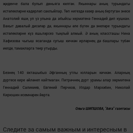
җиденче бала булып дөньяга килгән. Якыннары аның турындагы
истәлекләрне кадерләп саклыйлар. Төп нигездә хәзер аның бертуган энесе
Анатолий яши, ул үз улына да абыйсы хөрмәтенә Геннадий дип кушкан.
Вакыт дәвалый дисәләр дә, якыннары әле бүген дә энеләре турындагы
истәлекләрне күз яшьләрсез тыңлый алмый. Ә аның классташы Нина
Хафизова чыгыш ясаганда сугыш кичкән ирләрнең дә башлары түбән
иелде, тамакларга төер утырды.
Безнең 140 якташыбыз Әфганның утлы юлларын кичкән. Аларның
дүртесе кире әйләнеп кайтмаган. Питрәчнең дүрт урамы алар хөрмәтенә
Геннадий Саликиев, Евгений Перчков, Илдар Мәрхәбин, Николай
Кирюшин исемнәрен йөртә.
Ольга ШИПШОВА, "Алга" газетасы
Следите за самым важным и интересным в