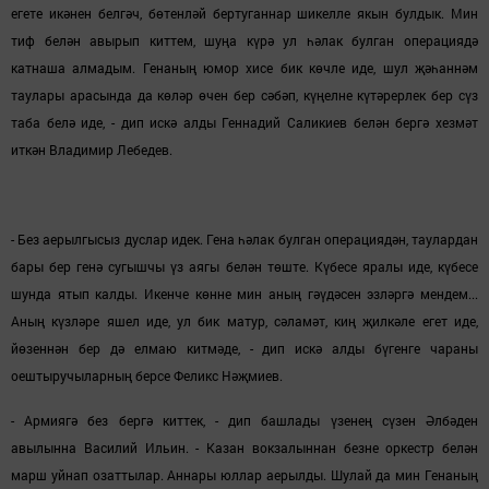
егете икәнен белгәч, бөтенләй бертуганнар шикелле якын булдык. Мин
тиф белән авырып киттем, шуңа күрә ул һәлак булган операциядә
катнаша алмадым. Генаның юмор хисе бик көчле иде, шул җәһаннәм
таулары арасында да көләр өчен бер сәбәп, күңелне күтәрерлек бер сүз
таба белә иде, - дип искә ал
ды
Геннадий Саликиев белән бергә хезмәт
иткән Владимир Лебедев.
- Без аерылгысыз дуслар идек. Гена һәлак булган операциядән, таулардан
бары бер генә сугышчы үз аягы белән төште. Күбесе яралы иде, күбесе
шунда ятып калды. Икенче көнне мин аның гәүдәсен эзләргә мендем...
Аның күзләре яшел иде, ул бик матур, сәламәт, киң җилкәле егет иде,
йөзеннән бер дә елмаю китмәде, - дип искә ал
ды
бүгенге чараны
оештыручыларның берсе Феликс
Нәҗмиев.
- Армиягә без бергә киттек, - дип башлады үзенең сүзен Әлбәден
авылынна Василий Ильин.
-
Казан вокзалыннан безне оркестр белән
марш уйнап озаттылар. Аннары юллар аерылды. Шулай да мин Генаның