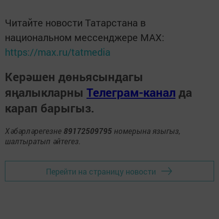
Читайте новости Татарстана в
национальном мессенджере MАХ:
https://max.ru/tatmedia
Керәшен дөньясындагы
яңалыкларны
Телеграм-канал
да
карап барыгыз.
Хәбәрләрегезне
89172509795
номерына языгыз,
шалтыратып әйтегез.
Перейти на страницу новости