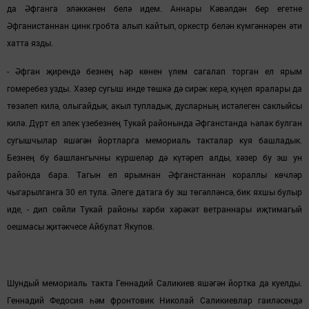
да Әфганга эләккәнен белә идем. Аннары Кәвәлдә
н
бер егетне
Әфганистаннан цинк
гробта
алып кайтып, оркестр белән күмгәннәрен әти
хатта язды.
- Әфган җирендә безнең һәр көнен үлем сагалап торган ел ярым
гомеребез узды. Хәзер сугыш инде төшкә
дә сирәк керә
,
күңел
яралар
ы да
төзәл
еп килә
, олыгайдык, акыл тупладык, дусларның истәлеген саклыйсы
килә. Дүрт ел элек үзебезнең Тукай районында Әфганстанда һәлак булган
сугышчылар яшәгән йортларга мемориаль такталар куя башладык.
Безнең бу башлангычны күршеләр дә күтәреп алды, хәзер бу эш ун
районда бара. Тагын ел ярымнан Әфганстаннан кораллы көчләр
чыгарылганга 30 ел тула.
Әлеге датага
бу эш төгәлләнсә, бик яхшы булыр
иде, - дип сөйли Тукай районы хәрби хәрәкәт ветранн
ары
иҗтимагый
оешмасы җитәкчесе Айбулат Якупов.
Шундый мемориаль такта Геннадий Саликиев яшәгән йортка да куелды.
Геннадий Федосия һәм фронтовик Николай Саликиевлар гаиләсендә