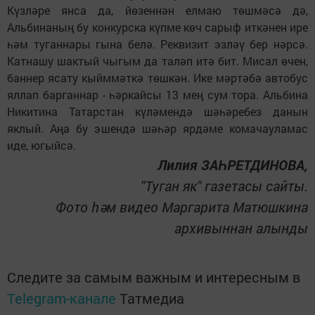
Күзләре янса да, йөзеннән елмаю төшмәсә дә,
Альбинаның бу конкурска күпме көч сарыф иткәнен ире
һәм туганнары гына белә. Реквизит эзләү бер нәрсә.
Катнашу шактый чыгым да таләп итә бит. Мисал өчен,
баннер ясату кыйммәткә төшкән. Ике мәртәбә автобус
яллап барганнар - һәркайсы 13 мең сум тора. Альбина
Никитина Татарстан күләмендә шәһәребез данын
яклый. Аңа бу эшендә шәһәр ярдәме комачауламас
иде, югыйсә.
Лилия ЗАҺРЕТДИНОВА,
"Туган як" газетасы сайты.
Фото һәм видео Маргарита Матюшкина
архивыннан алынды
Следите за самым важным и интересным в
Telegram-канале
Татмедиа