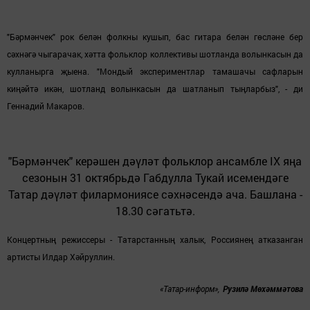
"Бәрмәнчек" рок белән фолкны кушып, бас гитара белән гөсләне бер
сәхнәгә чыгарачак, хәтта фольклор коллективы шотланда волынкасын да
кулланырга җыена. "Мондый экспериментлар тамашачы сафларын
киңәйтә икән, шотланд волынкасын да шатланып тыңларбыз", - ди
Геннадий Макаров.
"Бәрмәнчек" керәшен дәүләт фольклор ансамбле IX яңа
сезонын 31 октябрьдә Габдулла Тукай исемендәге
Татар дәүләт филармониясе сәхнәсендә ача. Башлана -
18.30 сәгатьтә.
Концертның режиссеры - Татарстанның халык, Россиянең атказанган
артисты Илдар Хәйруллин.
«Татар-информ»,
Рузилә Мөхәммәтова