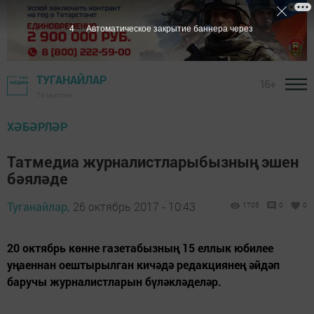
3
Автоматическое закрытие баннера через
ТУГАНАЙЛАР
16+
Татарстан
ХӘБӘРЛӘР
Татмедиа журналистларыбызның эшен
бәяләде
Туганайлар,
26 октябрь 2017 - 10:43
1705
0
0
20 октябрь көнне газетабызның 15 еллык юбилее
уңаеннан оештырылган кичәдә редакциянең әйдәп
баручы журналистларын бүләкләделәр.