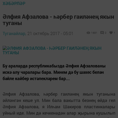
ХӘБӘРЛӘР
Әлфия Афзалова - һәрбер гаиләнең якын
туганы
Туганайлар,
21 октябрь 2017 - 05:01
1681
0
1
Бу араларда республикабызда Әлфия Афзалованы
искә алу чаралары бара. Минем дә бу шәхес белән
бәйле кайбер истәлекләрем бар...
Әлфия Афзалова, һәрбер гаиләнең якын туганына
әйләнгән кеше ул. Мин бала вакытта безнең өйдә гел
Әлфия Афзалова, я Илһам Шакиров пластинкалары
уйный иде. Мин дә кечкенәдән алар җырына кушылып