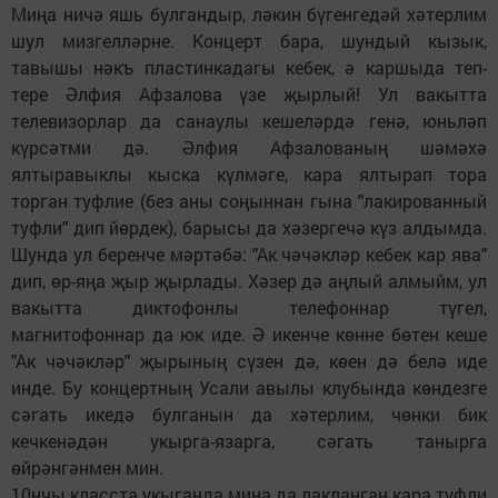
Миңа ничә яшь булгандыр, ләкин бүгенгедәй хәтерлим
шул мизгелләрне. Концерт бара, шундый кызык,
тавышы нәкъ пластинкадагы кебек, ә каршыда теп-
тере Әлфия Афзалова үзе җырлый! Ул вакытта
телевизорлар да санаулы кешеләрдә генә, юньләп
күрсәтми дә. Әлфия Афзалованың шәмәхә
ялтыравыклы кыска күлмәге, кара ялтырап тора
торган туфлие (без аны соңыннан гына "лакированный
туфли" дип йөрдек), барысы да хәзергечә күз алдымда.
Шунда ул беренче мәртәбә: "Ак чәчәкләр кебек кар ява"
дип, өр-яңа җыр җырлады. Хәзер дә аңлый алмыйм, ул
вакытта диктофонлы телефоннар түгел,
магнитофоннар да юк иде. Ә икенче көнне бөтен кеше
"Ак чәчәкләр" җырының сүзен дә, көен дә белә иде
инде. Бу концертның Усали авылы клубында көндезге
сәгать икедә булганын да хәтерлим, чөнки бик
кечкенәдән укырга-язарга, сәгать танырга
өйрәнгәнмен мин.
10нчы класста укыганда миңа да лакланган кара туфли