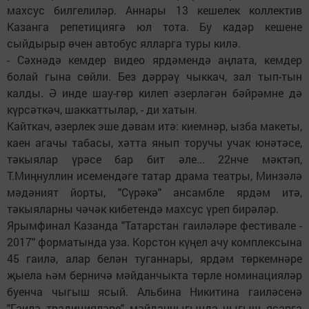
махсус билгелиләр. Аннары 13 кешелек коллектив
Казанга репетициягә юл тота. Бу кадәр кешене
сыйдырыр өчен автобус ялларга туры килә.
- Сәхнәдә кемдер видео ярдәмендә аңлата, кемдер
болай гына сөйли. Без дәррәү чыккач, зал тып-тын
калды. Ә инде шау-гөр килеп әзерләгән бәйрәмне дә
күрсәткәч, шаккаттылар, - ди хатын.
Кайткач, әзерлек эше дәвам итә: киемнәр, ызба макеты,
каен агачы табасы, хәтта янып торучы учак юнәтәсе,
тәкыялар үрәсе бар бит әле... 22нче мәктәп,
Т.Миңнуллин исемендәге татар драма театры, Минзәлә
мәдәният йорты, "Сүрәкә" ансамбле ярдәм итә,
тәкыяларны чәчәк кибетендә махсус үреп бирәләр.
Ярымфинал Казанда "Татарстан гаиләләре фестивале -
2017" форматында уза. Корстон күңел ачу комплексына
45 гаилә, алар белән туганнары, ярдәм төркемнәре
җыела һәм берничә мәйданчыкта төрле номинацияләр
буенча чыгыш ясый. Альбина Никитина гаиләсенә
"Гаилә традицияләре" мәйданчыгында чыгыш ясарга