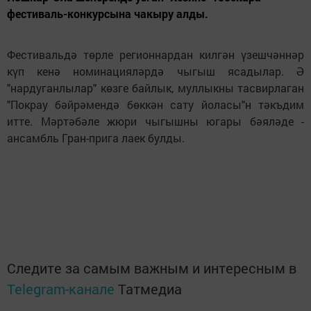
фестиваль-конкурсына чакыру алды.
Фестивальдә төрле регионнардан килгән үзешчәннәр
күп кенә номинацияләрдә чыгыш ясадылар. Ә
"нардуганлылар" көзге байлык, муллыкны тасвирлаган
"Покрау бәйрәмендә бөккән сату йоласы"н тәкъдим
итте. Мәртәбәле жюри чыгышны югары бәяләде -
ансамбль Гран-прига лаек булды.
Следите за самым важным и интересным в
Telegram-канале
Татмедиа