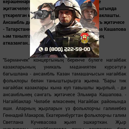
керәшеннәрнең дәүләт фольклоры ансамбле
җитәкчелеге Татарстан Мәдәният министрлыгында
үткәрелгән матбугат конференциясендә уртаклашты.
Ансамбль директоры Артур Поляков, сәнгать җитәчесе
- Татарстанның атказанган артисты Эльмира Кашапова
һәм танылган галим, этнограф, Татарстанның
атказанган...
"Бәрмәнчек" концертының беренче бүлеге нагайбак
казакларының уникаль мәдәниятен күрсәтүгә
багышлана - ансамбль Казан тамашачысын нагайбак
фольклоры белән таныштырырга җыена. "Бары тик
нагайбак казаклары кына күп тавышлы җырлый, - ди
ансамбльнең сәнгать җитәчесе Эльмира Кашапова. -
Нагайбаклар Чиләбе өлкәсенең Нагайбак районында
яши. Аларның җырларын үз фольклорчы галимебез
Геннадий Макаров, Екатеринбургтан фольклорчы галим
Светлана Кучевасова җыеп эшкәрткән. Җыр
культурасы нагайбаклардә яхшы сакланган, бию