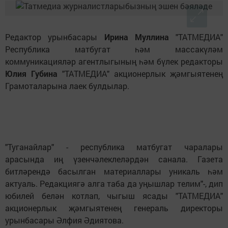
Р
едактор урынбасары
Ирина Муллина
"
ТАТМЕДИ
А"
Р
еспублика матбугат һәм массакүләм
коммуникацияләр агентлыгы
ның һәм бүлек редакторы
Юлия Губина
"ТАТМЕДИА" акционерлык җәмгыятенең
Грамоталарына лаек булдылар.
"
Туганайлар" - республика матбугат чаралары
арасында иң үзенчәлеклеләрдән санала. Газета
битләрендә басылган материаллары уникал
ь
һәм
актуал
ь. Редакцияг
ә алга таба да уңышлар телим"-, дип
юбилей белән котлап, чыгыш ясады "ТАТМЕДИА"
акционерлык җәмгыятенең генерал
ь
директоры
урынбасары Әлфия Әдиятова.