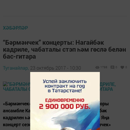
ХӘБӘРЛӘР
“Бәрмәнчек” концерты: Нагайбәк
кадриле, чабаталы стэп һәм гөслә белән
бас-гитара
Туганайлар,
23 октябрь 2017 - 10:30
1788
0
0
«Бәрмәнчек» керәшеннәрнең дәүләт фольклоры
ансамбле Казан сәхнәсенә данлыклы нагайбәк
кадрилен һәм чабаталы стэпны чыгарачак. Яңа
концерт сезоны яңалыклары белән «Бәрмәнчек»