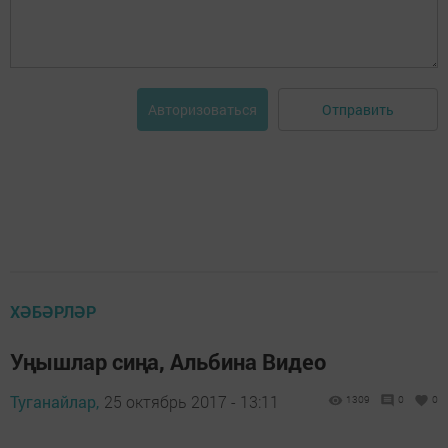
Отправить
Авторизоваться
ХӘБӘРЛӘР
Уңышлар сиңа, Альбина Видео
Туганайлар,
25 октябрь 2017 - 13:11
1309
0
0