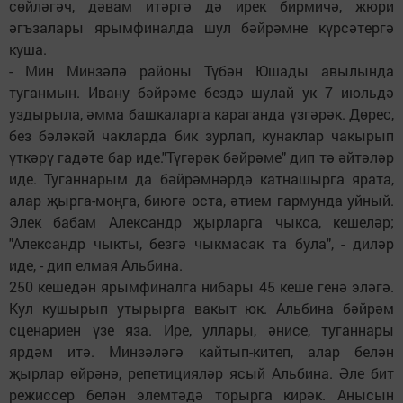
сөйләгәч, дәвам итәргә дә ирек бирмичә, жюри
әгъзалары ярымфиналда шул бәйрәмне күрсәтергә
куша.
- Мин Минзәлә районы Түбән Юшады авылында
туганмын. Ивану бәйрәме бездә шулай ук 7 июльдә
уздырыла, әмма башкаларга караганда үзгәрәк. Дөрес,
без бәләкәй чакларда бик зурлап, кунаклар чакырып
үткәрү гадәте бар иде."Түгәрәк бәйрәме" дип тә әйтәләр
иде. Туганнарым да бәйрәмнәрдә катнашырга ярата,
алар җырга-моңга, биюгә оста, әтием гармунда уйный.
Элек бабам Александр җырларга чыкса, кешеләр;
"Александр чыкты, безгә чыкмасак та була", - диләр
иде, - дип елмая Альбина.
250 кешедән ярымфиналга нибары 45 кеше генә эләгә.
Кул кушырып утырырга вакыт юк. Альбина бәйрәм
сценариен үзе яза. Ире, уллары, әнисе, туганнары
ярдәм итә. Минзәләгә кайтып-китеп, алар белән
җырлар өйрәнә, репетицияләр ясый Альбина. Әле бит
режиссер белән элемтәдә торырга кирәк. Анысын