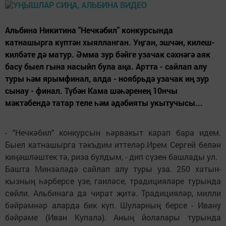
Альбина Никитина "Нечкәбил" конкурсында
катнашырга күптән хыялланган. Уңган, эшчән, килеш-
килбәте дә матур. Әмма зур бәйге узачак сәхнәгә аяк
басу быел гына насыйп була аңа. Артта - сайлап алу
туры һәм ярымфинал, алда - ноябрьдә узачак иң зур
сынау - финал. Түбән Кама шәһәренең 10нчы
мәктәбендә татар теле һәм әдәбияты укытучысы...
- "Нечкәбил" конкурсын һәрвакыт карап бара идем.
Быел катнашырга тәкъдим иттеләр.Ирем Сергей белән
киңәшләштек тә, риза булдым, - дип сүзен башлады ул.
Башта Минзәләдә сайлап алу туры уза. 250 хатын-
кызның һәрберсе үзе, гаиләсе, традицияләре турында
сөйли. Альбинага да чират җитә. Традицияләр, милли
бәйрәмнәр аларда бик күп. Шуларның берсе - Ивану
бәйрәме (Иван Купала). Аның йолалары турында