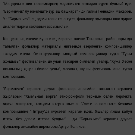
"Моңарчы этник төркемнәрнең мәдәниятен сәхнәдән күреп булмый иде.
"Бәрмәнчек" бу юнәлештә зур эш башкара", - ди галим Геннадий Макаров.
Ул "Бәрмәнчек"нең әдәби телне генә түгел, фольклор җырлары аша җирле
диалектларны саклавын ассызыклый.
Концертның икенче бүлегенең беренче өлеше Татарстан районнарында
табылган фольклор материалы нигезендә әзерләнгән композицияләр
тәкъдим ителә. Оештыручылар мондый композицияләр тууга "Туым
жондызы" фестиваленең дә уңай тәэсирен билгеләп үтәләр. "Хуҗа Хәсән
авылының җырлы-биюле уены", мәсәлән, шушы фестиваль аша туган
композиция.
"Бәрмәнчек" керәшен дәүләт фольклор ансамбле танылган керәшен
җырларын "Хмельная ворга" этно-рок-фолк төркеме белән берлектә,
яңача эшкәртеп, тәкъдим итергә җыена. "Әлеге юнәлештәге берничә
композицияне "Питрау"да күрсәтеп караган идек. Яшьләр яхшы кабул
иткәч, без дәвам итергә булдык", - ди "Бәрмәнчек" керәшен дәүләт
фольклор ансамбле директоры Артур Поляков.