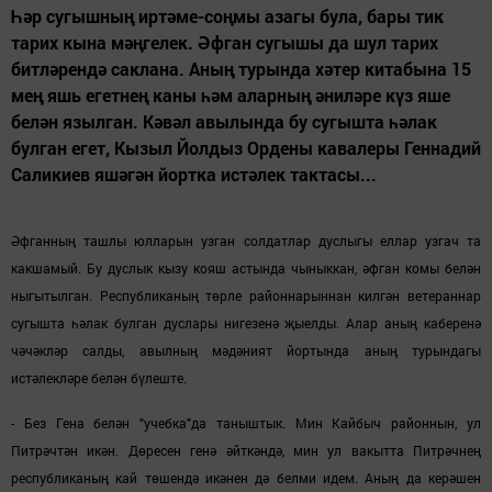
Һәр сугышның иртәме-соңмы азагы була, бары тик
тарих кына мәңгелек. Әфган сугышы да шул тарих
битләрендә саклана. Аның турында хәтер китабына 15
мең яшь егетнең каны һәм аларның әниләре күз яше
белән язылган. Кәвәл авылында бу сугышта һәлак
булган егет, Кызыл Йолдыз Ордены кавалеры Геннадий
Саликиев яшәгән йортка истәлек тактасы...
Әфганның ташлы юлларын узган солдатлар дуслыгы еллар узгач та
какшамый. Бу дуслык кызу кояш астында чыныккан, әфган комы белән
ныгытылган. Республиканың төрле районнарыннан килгән ветераннар
сугышта һәлак булган дуслары нигезенә җыелды. Алар аның каберенә
чәчәкләр салды, авыл
ның
мәдәният йортында аның турындагы
истәлекләре белән бүлеште.
- Без Гена белән "учебка"да таныштык. Мин Кайбыч районнын, ул
Питрәчтән икән. Дөресен генә әйткәндә, мин ул вакытта Питрәчнең
республиканың кай төшендә икәнен дә белми идем. Аның да керәшен