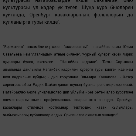
культурасы ул кадәр ук түгел. Шуңа күрә биюләрен
куйганда, Оренбург казакларының фольклорын да
кулланырга туры килде".
"Бәрмәнчек" ансамбленең сезон "эксклюзивы" - нагайбак кызы Юлия
Савельева һәм "Аталнадым атның биленә", "Чурный күпере" кебек лирик
җырлары булса, икенчесе - "Нагайбак кадриле". "Безгә Сарышлы
авылында данлыклы Нагайбак кадрилен күрергә туры килгән иде һәм
шул кадрильне куйдык, - дип горурлана Эльмира Кашапова. - Хәзер
хореографыбыз Радик Шәйхетдинов шуның буенча репетицияләр ясый.
Нагайбакләр безгә үпкәләмәсләр дип уйлыйм - без бөтен алар күрсәткән
элементларны җыеп, профессиональ югарылыкта эшләдек. Оренбург
казаклары стилендә костюмнар тектердек, казак кылычлары,
чыбыркылары, кубанкалар алдык. Оригиналга охшатып эшләдек".