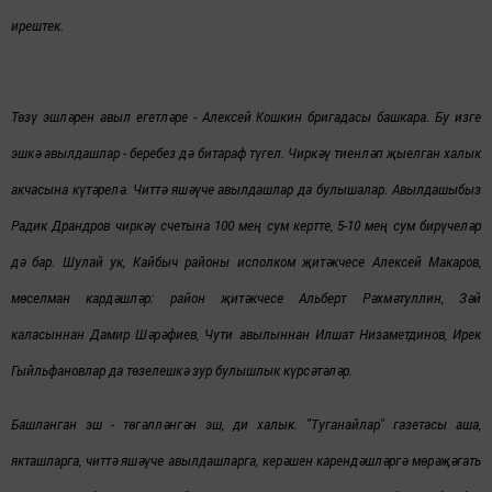
ирештек.
Төзү эшләрен авыл егетләре - Алексей Кошкин бригадасы башкара. Бу изге
эшкә авылдашлар - беребез дә битараф түгел. Чиркәү тиенләп җыелган халык
акчасына күтәрелә. Читтә яшәүче авылдашлар да булышалар. Авылдашыбыз
Радик Драндров чиркәү счетына 100 мең сум кертте, 5-10 мең сум бирүчеләр
дә бар. Шулай ук, Кайбыч районы исполком җитәкчесе Алексей Макаров,
мөселман кардәшләр: район җитәкчесе Альберт Рәхмәтуллин, Зәй
каласыннан Дамир Шәрәфиев, Чути авылыннан Илшат Низаметдинов, Ирек
Гыйльфановлар да төзелешкә зур булышлык күрсәтәләр.
Башланган эш - төгәлләнгән эш, ди халык. "Туганайлар" газетасы аша,
якташларга, читтә яшәүче авылдашларга, керәшен карендәшләргә
мөрәҗәгать