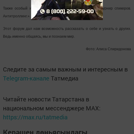
Также особый интерес вызвала интерактивная игра «Турнир спикеров.
Антитроллинг.».
Этот форум дал нам возможность рассказать о себе и узнать о других.
Ведь именно общаясь, мы и познаем мир.
Фото: Алиса Спиридонова
Следите за самым важным и интересным в
Telegram-канале
Татмедиа
Читайте новости Татарстана в
национальном мессенджере MАХ:
https://max.ru/tatmedia
Керәшен дөньясындагы