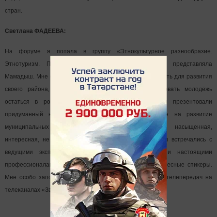
стран.
Светлана ФАДЕЕВА:
На форуме я попала в группу «Этнокультурное разнообразие.
Этнотуризм. Продвижение малых территорий». Я представляла
Мамадыш. Мне было интересно узнать, что можно сделать для развития
своего района, как привлечь туристов и заинтересовать молодёжь
остаться в родном городе. В последний день мы презентовали
придуманный нами проект, который был направлен на развитие
муниципальных районов. Программа была очень насыщенная,
интересная, не было ни одной свободной минуты. Мы встречались с
ведущими экспертами, общественными деятелями и настоящими
профессионалами своего дела. К нам приезжали интересные спикеры.
Мне особо запомнилась Мария Стремина - продюсер телепередач на
телеканалах «Звезда», « Russia today».