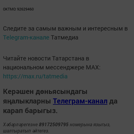
ОКТМО: 92629460
Следите за самым важным и интересным в
Telegram-канале
Татмедиа
Читайте новости Татарстана в
национальном мессенджере MАХ:
https://max.ru/tatmedia
Керәшен дөньясындагы
яңалыкларны
Телеграм-канал
да
карап барыгыз.
Хәбәрләрегезне
89172509795
номерына языгыз,
шалтыратып әйтегез.