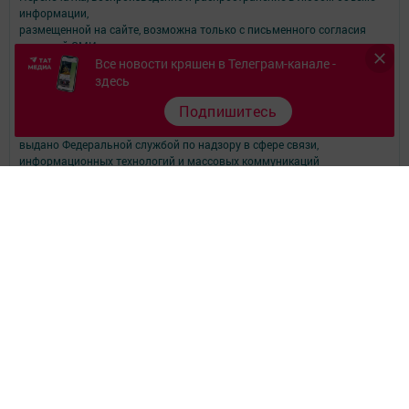
информации,
размещенной на сайте, возможна только с письменного согласия
редакций СМИ.
При поддержке Республиканского агентства по печати и массовым
Все новости кряшен в Телеграм-канале -
коммуникациям.
здесь
Наименование СМИ: Туганайлар
Подпишитесь
№ свидетельства о регистрации СМИ, дата: ЭЛ № ФС 77 - 67918 от
06.12.2016г.
выдано Федеральной службой по надзору в сфере связи,
информационных технологий и массовых коммуникаций
ФИО главного редактора: Губина Юлия Юрьевна
Адрес редакции: 420066, Российская Федерация, Республика
Татарстан, г. Казань, ул. Декабристов, д. 2.
Телефон редакции: (843) 222-09-84 (доб. 1552), 222-06-07 - главный
редактор
(843) 222-09-84 (доб. 1551) - журналисты
Электронная почта редакции: tuganaylar@yandex.ru
Для сообщений о фактах коррупции: tuganaylar@yandex.ru
Учредитель СМИ: АО «ТАТМЕДИА»
Антикоррупционная политика
АО «ТАТМЕДИА» использует «cookie»
для персонализации сервисов и
удобства пользователей сайтом.
Использование «cookie» можно отменить в настройках браузера.
Политика конфиденциальности