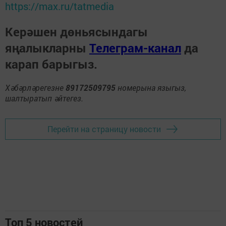
https://max.ru/tatmedia
Керәшен дөньясындагы
яңалыкларны
Телеграм-канал
да
карап барыгыз.
Хәбәрләрегезне
89172509795
номерына языгыз,
шалтыратып әйтегез.
Перейти на страницу новости
Топ 5 новостей