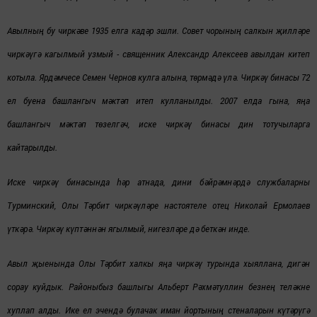
Авылның бу чиркәве 1935 елга кадәр эшли. Совет чорының салкын җилләре
чиркәүгә кагылмый узмый - священник Александр Алексеев авылдан китеп
котыла. Ярдәмчесе Семен Чернов кулга алына, төрмәдә үлә. Чиркәү бинасы 72
ел буена башлангыч мәктәп итеп кулланылды. 2007 елда гына, яңа
башлангыч мәктәп төзелгәч, иске чиркәү бинасы дин тотучыларга
кайтарылды.
Иске чиркәү бинасында һәр атнада, дини бәйрәмнәрдә службаларны
Турминский, Олы Тәрбит чиркәүләре настоятеле отец Николай Ермолаев
үткәрә. Чиркәү күптәннән ягылмый, нигезләре дә беткән инде.
Авыл җыенында
Олы Тәрбит халкы яңа чиркәү турында хыяллана, дигән
сорау куйдык. Районыбыз башлыгы Альберт Рәхмәтуллин безнең теләкне
хуплап алды. Ике ел эчендә булачак иман йортының стеналарын күтәрүгә