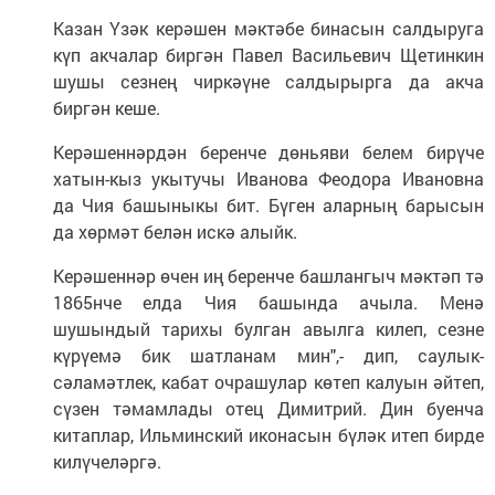
Казан Үзәк керәшен мәктәбе бинасын салдыруга
күп акчалар биргән Павел Васильевич Щетинкин
шушы сезнең чиркәүне салдырырга да акча
биргән кеше.
Керәшеннәрдән беренче дөньяви белем бирүче
хатын-кыз укытучы Иванова Феодора Ивановна
да Чия башыныкы бит. Бүген аларның барысын
да хөрмәт белән искә алыйк.
Керәшеннәр өчен иң беренче башлангыч мәктәп тә
1865нче елда Чия башында ачыла. Менә
шушындый тарихы булган авылга килеп, сезне
күрүемә бик шатланам мин",- дип, саулык-
сәламәтлек, кабат очрашулар көтеп калуын әйтеп,
сүзен тәмамлады отец Димитрий. Дин буенча
китаплар, Ильминский иконасын бүләк итеп бирде
килүчеләргә.