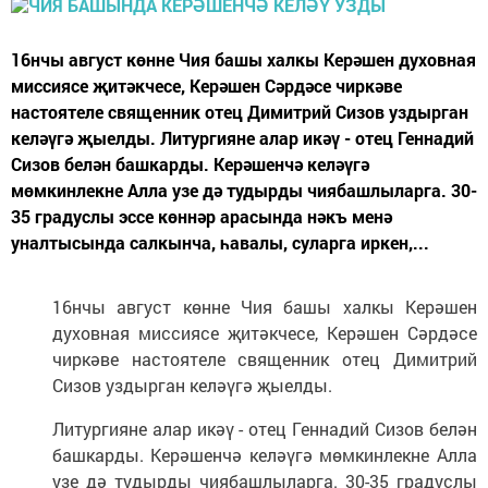
16нчы август көнне Чия башы халкы Керәшен духовная
миссиясе җитәкчесе, Керәшен Сәрдәсе чиркәве
настоятеле священник отец Димитрий Сизов уздырган
келәүгә җыелды. Литургияне алар икәү - отец Геннадий
Сизов белән башкарды. Керәшенчә келәүгә
мөмкинлекне Алла узе дә тудырды чиябашлыларга. 30-
35 градуслы эссе көннәр арасында нәкъ менә
уналтысында салкынча, һавалы, суларга иркен,...
16нчы август көнне Чия башы халкы Керәшен
духовная миссиясе җитәкчесе, Керәшен Сәрдәсе
чиркәве настоятеле священник отец Димитрий
Сизов уздырган келәүгә җыелды.
Литургияне алар икәү - отец Геннадий Сизов белән
башкарды. Керәшенчә келәүгә мөмкинлекне Алла
узе дә тудырды чиябашлыларга. 30-35 градуслы