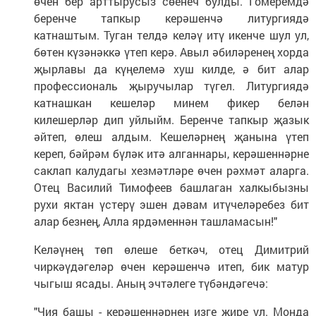
өчен бер арттырусыз сөенеч булды. Гомеремдә
беренче тапкыр керәшенчә литургиядә
катнаштым. Туган телдә келәү итү икенче шул ул,
бөтен күзәнәккә үтеп керә. Авыл әбиләренең хорда
җырлавы да күңелемә хуш килде, ә бит алар
профессиональ җыручылар түгел. Литургиядә
катнашкан кешеләр минем фикер белән
килешерләр дип уйлыйм. Беренче тапкыр җазык
әйтеп, өлеш алдым. Кешеләрнең җанына үтеп
кереп, бәйрәм бүләк итә алганнары, керәшеннәрне
саклап калудагы хезмәтләре өчен рәхмәт аларга.
Отец Василий Тимофеев башлаган халкыбызны
рухи яктан үстерү эшен дәвам итүчеләребез бит
алар безнең, Алла ярдәменнән ташламасын!"
Келәүнең төп өлеше беткәч, отец Димитрий
чиркәүдәгеләр өчен керәшенчә итеп, бик матур
чыгыш ясады. Аның эчтәлеге түбәндәгечә:
"Чия башы - керәшеннәрнең изге җире ул. Монда