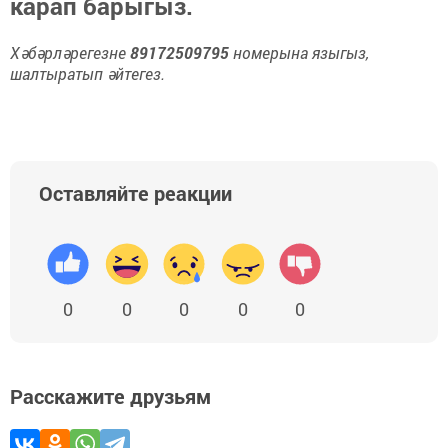
карап барыгыз.
Хәбәрләрегезне
89172509795
номерына языгыз,
шалтыратып әйтегез.
Оставляйте реакции
0
0
0
0
0
Расскажите друзьям