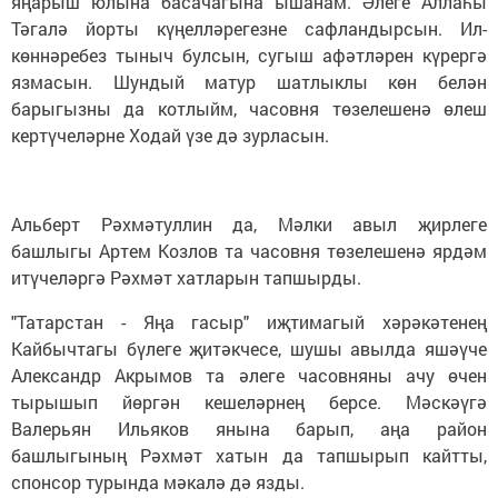
яңарыш юлына басачагына ышанам. Әлеге Аллаһы
Тәгалә йорты күңелләрегезне сафландырсын. Ил-
көннәребез тыныч булсын, сугыш афәтләрен күрергә
язмасын. Шундый матур шатлыклы көн белән
барыгызны да котлыйм, часовня төзелешенә өлеш
кертүчеләрне Ходай үзе дә зурласын.
Альберт Рәхмәтуллин да, Мәлки авыл җирлеге
башлыгы Артем Козлов та часовня төзелешенә ярдәм
итүчеләргә Рәхмәт хатларын тапшырды.
"Татарстан - Яңа гасыр" иҗтимагый хәрәкәтенең
Кайбычтагы бүлеге җитәкчесе, шушы авылда яшәүче
Александр Акрымов та әлеге часовняны ачу өчен
тырышып йөргән кешеләрнең берсе. Мәскәүгә
Валерьян Ильяков янына барып, аңа район
башлыгының Рәхмәт хатын да тапшырып кайтты,
спонсор турында мәкалә дә язды.