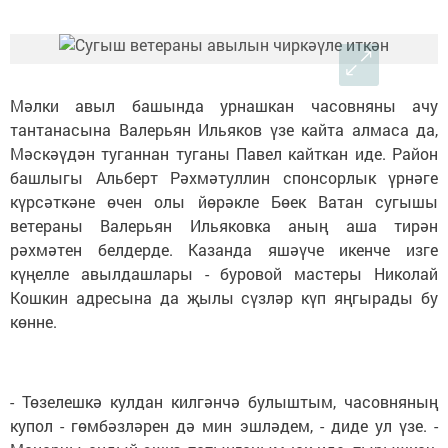
Мәлки авыл башында урнашкан часовняны ачу
тантанасына Валерьян Ильяков үзе кайта алмаса да,
Мәскәүдән туганнан туганы Павел кайткан иде. Район
башлыгы Альберт Рәхмәтуллин спонсорлык үрнәге
күрсәткәне өчен олы йөрәкле Бөек Ватан сугышы
ветераны Валерьян Ильяковка аның аша тирән
рәхмәтен белдерде. Казанда яшәүче икенче изге
күңелле авылдашлары - буровой мастеры Николай
Кошкин адресына да җылы сүзләр күп яңгырады бу
көнне.
- Төзелешкә кулдан килгәнчә булыштым, часовняның
купол - гөмбәзләрен дә мин эшләдем, - диде ул үзе. -