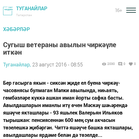
ТУГАНАЙЛАР
16+
Татарстан
ХӘБӘРЛӘР
Сугыш ветераны авылын чиркәүле
иткән
Туганайлар,
23 август 2016 - 08:55
2030
0
0
Бер гасырга якын - сиксән җиде ел буена чиркәү-
часовнясы булмаган Мәлки авылында, ниһаять,
гөмбәзләре күккә ашкан иман йорты сафка басты.
Авылдашларын иманлы итү өчен Мәскәү шәһәрендә
яшәүче якташлары - 93 яшьлек Валерьян Ильяков
тырышкан: пенсиясеннән 600 мең сум акчасын
төзелешкә җибәргән. Читтә яшәүче башка якташлары,
авылдашлары ярдәме белән дә төзелде...