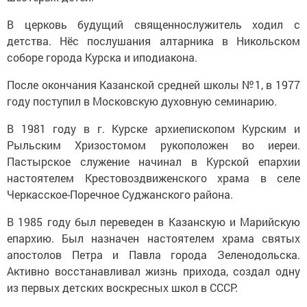
В церковь будущий священнослужитель ходил с
детства. Нёс послушания алтарника в Никольском
соборе города Курска и иподиакона.
После окончания Казанской средней школы №1, в 1977
году поступил в Московскую духовную семинарию.
В 1981 году в г. Курске архиепископом Курским и
Рыльским Хризостомом рукоположен во иереи.
Пастырское служение начинал в Курской епархии
настоятелем Крестовоздвиженского храма в селе
Черкасское-Поречное Суджанского района.
В 1985 году был переведен в Казанскую и Марийскую
епархию. Был назначен настоятелем храма святых
апостолов Петра и Павла города Зеленодольска.
Активно восстанавливал жизнь прихода, создал одну
из первых детских воскресных школ в СССР.