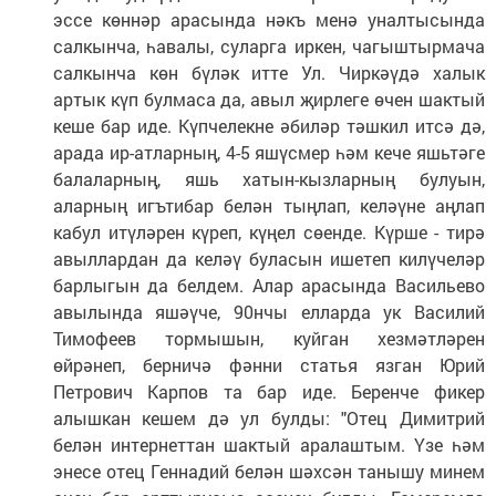
эссе көннәр арасында нәкъ менә уналтысында
салкынча, һавалы, суларга иркен, чагыштырмача
салкынча көн бүләк итте Ул. Чиркәүдә халык
артык күп булмаса да, авыл җирлеге өчен шактый
кеше бар иде. Күпчелекне әбиләр тәшкил итсә дә,
арада ир-атларның, 4-5 яшүсмер һәм кече яшьтәге
балаларның, яшь хатын-кызларның булуын,
аларның игътибар белән тыңлап, келәүне аңлап
кабул итүләрен күреп, күңел сөенде. Күрше - тирә
авыллардан да келәү буласын ишетеп килүчеләр
барлыгын да белдем. Алар арасында Васильево
авылында яшәүче, 90нчы елларда ук Василий
Тимофеев тормышын, куйган хезмәтләрен
өйрәнеп, берничә фәнни статья язган Юрий
Петрович Карпов та бар иде. Беренче фикер
алышкан кешем дә ул булды: "Отец Димитрий
белән интернеттан шактый аралаштым. Үзе һәм
энесе отец Геннадий белән шәхсән танышу минем