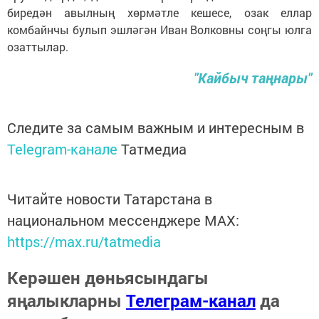
биредән авылның хөрмәтле кешесе, озак еллар
комбайнчы булып эшләгән Иван Волковны соңгы юлга
озаттылар.
"Кайбыч таңнары"
Следите за самым важным и интересным в
Telegram-канале
Татмедиа
Читайте новости Татарстана в
национальном мессенджере MАХ:
https://max.ru/tatmedia
Керәшен дөньясындагы
яңалыкларны
Телеграм-канал
да