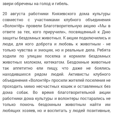
звери обречены на голод и гибель.
20 августа работники Князевского дома культуры
совместно с участниками клубного объединения
«Волонтёр» провели Благотворительную акцию «Мы в
ответе за тех, кого приручили», посвященный к Дню
защиты бездомных животных. К акции подключились и
люди, для кого доброта и любовь к животным - не
только чувства и эмоции, но и реальные дела. Ребята
ходили по улицам поселка и кормили бездомных
животных молоком, китекатом. Бездомные животные
так аппетитно ели пищу, что даже не боялись
находившихся рядом людей. Активисты клубного
объединения «Волонтёр» просили жителей поселения не
проходить мимо несчастных кошек и оставленных без
дома собак. Во время благотворительной акции
работники дома культуры и волонтеры постарались не
только помочь бездомным животным найти им
любящих хозяев, но и воспитать у людей позитивные,