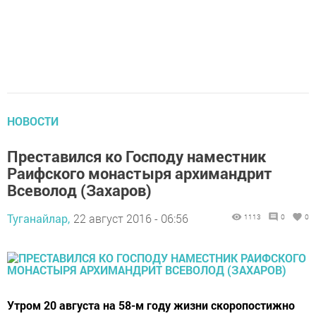
НОВОСТИ
Преставился ко Господу наместник
Раифского монастыря архимандрит
Всеволод (Захаров)
Туганайлар,
22 август 2016 - 06:56
1113
0
0
Утром 20 августа на 58-м году жизни скоропостижно