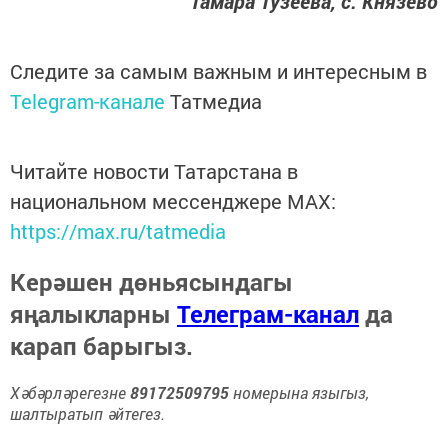
Тамара Тузеева, с. Князево
Следите за самым важным и интересным в
Telegram-канале
Татмедиа
Читайте новости Татарстана в
национальном мессенджере MАХ:
https://max.ru/tatmedia
Керәшен дөньясындагы
яңалыкларны
Телеграм-канал
да
карап барыгыз.
Хәбәрләрегезне
89172509795
номерына языгыз,
шалтыратып әйтегез.