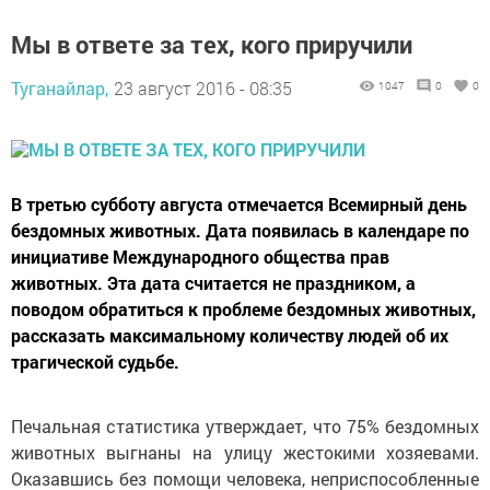
Мы в ответе за тех, кого приручили
Туганайлар,
23 август 2016 - 08:35
1047
0
0
В третью субботу августа отмечается Всемирный день
бездомных животных. Дата появилась в календаре по
инициативе Международного общества прав
животных. Эта дата считается не праздником, а
поводом обратиться к проблеме бездомных животных,
рассказать максимальному количеству людей об их
трагической судьбе.
Печальная статистика утверждает, что 75% бездомных
животных выгнаны на улицу жестокими хозяевами.
Оказавшись без помощи человека, неприспособленные