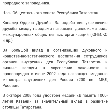
природного заповедника.
Член Общественного совета Республики Татарстан.
Кавалер Ордена Дружбы. За содействие укреплению
дружбы между народами награжден дипломами ряда
международных общественных организаций (ЮНЕСКО
и др.)
За большой вклад в организацию духовного и
нравственно-эстетического воспитания сотрудников
органов внутренних дел Республики Татарстан и
личные заслуги в укреплении законности и
правопорядка в июне 2002 года награжден медалью
министра внутренних дел России «200 лет МВД
России».
В октябре 2005 года удостоен медали «В память 1000-
летия Казани» за значительный вклад в развитие
столицы Татарстана.