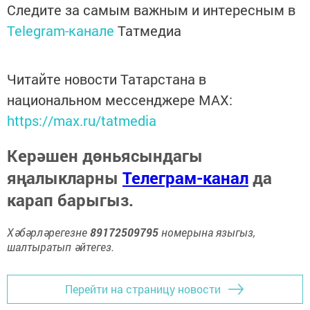
Следите за самым важным и интересным в
Telegram-канале
Татмедиа
Читайте новости Татарстана в
национальном мессенджере MАХ:
https://max.ru/tatmedia
Керәшен дөньясындагы
яңалыкларны
Телеграм-канал
да
карап барыгыз.
Хәбәрләрегезне
89172509795
номерына языгыз,
шалтыратып әйтегез.
Перейти на страницу новости