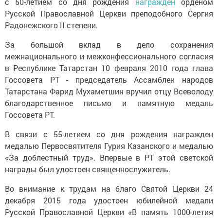
с 50-летием со дня рождения
награжден
орденом
Русской Православной Церкви преподобного Сергия
Радонежского II степени.
За большой вклад в дело сохранения
межнационального и межконфессионального согласия
в Республике Татарстан 10 февраля 2010 года глава
Госсовета РТ - председатель Ассамблеи народов
Татарстана Фарид Мухаметшин вручил отцу Всеволоду
благодарственное письмо и памятную медаль
Госсовета РТ.
В связи с 55-летием со дня рождения награжден
медалью Первосвятителя Гурия Казанского и медалью
«За доблестный труд». Впервые в РТ этой светской
награды был удостоен священнослужитель.
Во внимание к трудам на благо Святой Церкви 24
декабря 2015 года удостоен юбилейной медали
Русской Православной Церкви «В память 1000-летия