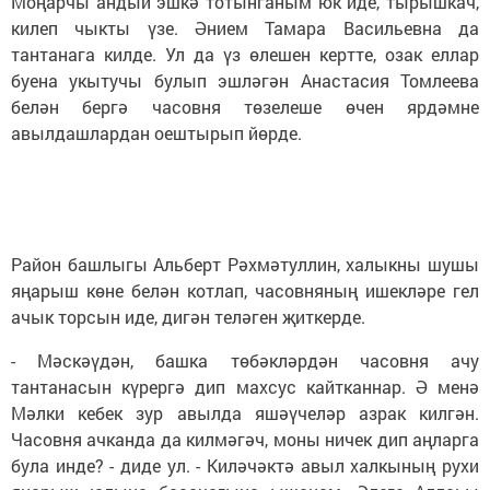
Моңарчы андый эшкә тотынганым юк иде, тырышкач,
килеп чыкты үзе. Әнием Тамара Васильевна да
тантанага килде. Ул да үз өлешен кертте, озак еллар
буена укытучы булып эшләгән Анастасия Томлеева
белән бергә часовня төзелеше өчен ярдәмне
авылдашлардан оештырып йөрде.
Район башлыгы Альберт Рәхмәтуллин, халыкны шушы
яңарыш көне белән котлап, часовняның ишек­ләре гел
ачык торсын иде, дигән теләген җиткерде.
- Мәскәүдән, башка төбәкләрдән часовня ачу
тантанасын күрергә дип махсус кайтканнар. Ә менә
Мәлки кебек зур авылда яшәүчеләр азрак килгән.
Часовня ачканда да килмәгәч, моны ничек дип аңларга
була инде? - диде ул. - Киләчәктә авыл халкының рухи