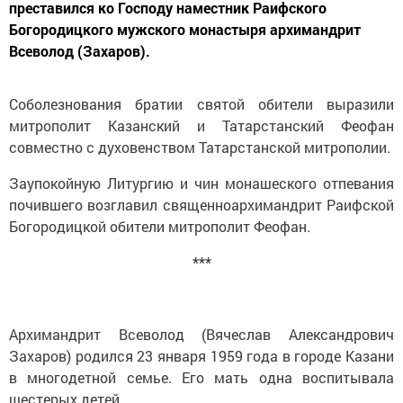
преставился ко Господу наместник Раифского
Богородицкого мужского монастыря архимандрит
Всеволод (Захаров).
Соболезнования братии святой обители выразили
митрополит Казанский и Татарстанский Феофан
совместно с духовенством Татарстанской митрополии.
Заупокойную Литургию и чин монашеского отпевания
почившего возглавил священноархимандрит Раифской
Богородицкой обители митрополит Феофан.
***
Архимандрит Всеволод (Вячеслав Александрович
Захаров) родился 23 января 1959 года в городе Казани
в многодетной семье. Его мать одна воспитывала
шестерых детей.