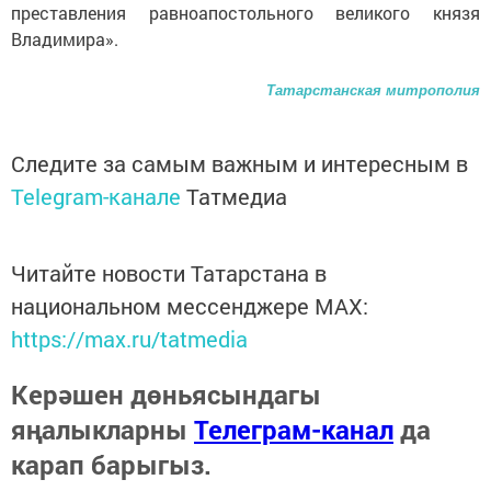
преставления равноапостольного великого князя
Владимира».
Татарстанская митрополия
Следите за самым важным и интересным в
Telegram-канале
Татмедиа
Читайте новости Татарстана в
национальном мессенджере MАХ:
https://max.ru/tatmedia
Керәшен дөньясындагы
яңалыкларны
Телеграм-канал
да
карап барыгыз.