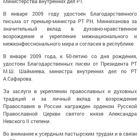
Министерства внутренних дел РТ.
В январе 2009 году удостоен Благодарственного
письма от премьер-министра РТ Р.Н. Минниханова за
значительный вклад в духовно-нравственное
возрождение и укрепление межнационального и
межконфессионального мира и согласия в республике.
В январе 2009 года, к 50-летию со дня рождения,
удостоен Благодарственных писем от Президента РТ
М.Ш. Шаймиева, министра внутренних дел по РТ
А.Сафарова.
За заслуги в укреплении православных и духовных
традиций и за личный вклад в возрождение
Православия в России награжден орденом Русской
Православной Церкви святого князя Александра
Невского II степени.
Во внимание к усердным пастырским трудам и в связи