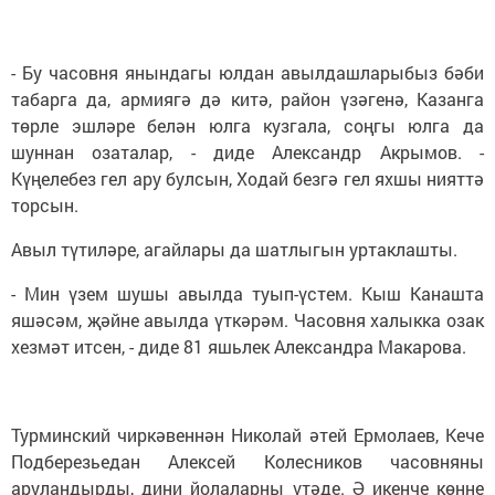
- Бу часовня янындагы юлдан авылдашларыбыз бәби
табарга да, армиягә дә китә, район үзәгенә, Казанга
төрле эшләре белән юлга кузгала, соңгы юлга да
шуннан озаталар, - диде Александр Акрымов. -
Күңелебез гел ару булсын, Ходай безгә гел яхшы нияттә
торсын.
Авыл түтиләре, агайлары да шатлыгын уртаклашты.
- Мин үзем шушы авылда туып-үстем. Кыш Канаш­та
яшәсәм, җәйне авылда үткәрәм. Часовня халыкка озак
хезмәт итсен, - диде 81 яшьлек Александра Макарова.
Турминский чиркәвеннән Николай әтей Ермолаев, Кече
Подберезьедан Алексей Колесников часовняны
аруландырды, дини йолаларны үтәде. Ә икенче көнне