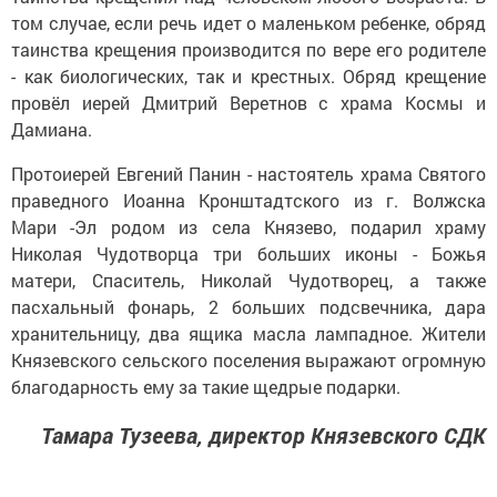
том случае, если речь идет о маленьком ребенке, обряд
таинства крещения производится по вере его родителе
- как биологических, так и крестных. Обряд крещение
провёл иерей Дмитрий Веретнов с храма Космы и
Дамиана.
Протоиерей Евгений Панин - настоятель храма Святого
праведного Иоанна Кронштадтского из г. Волжска
Мари -Эл родом из села Князево, подарил храму
Николая Чудотворца три больших иконы - Божья
матери, Спаситель, Николай Чудотворец, а также
пасхальный фонарь, 2 больших подсвечника, дара
хранительницу, два ящика масла лампадное. Жители
Князевского сельского поселения выражают огромную
благодарность ему за такие щедрые подарки.
Тамара Тузеева, директор Князевского СДК