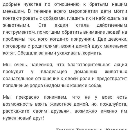
добрые чувства по отношению к братьям нашим
меньшим. В течение всего мероприятия дети могли
контактировать с собаками, гладить их и наблюдать за
животными. Эта акция стала действенным
инструментом, помогшим обратить внимание людей на
проблемы тех, кого когда-то приручили. Две девочки,
поговорив с родителями, взяли домой двух маленьких
котят. Обещали за ними ухаживать, кормить.
Мы очень надеемся, что благотворительная акция
пробудит у владельцев домашних животных
сознательное отношение к своей роли и предотвратит
пополнение рядов бездомных кошек и собак.
Мы прекрасно понимаем, что не у всех есть
возможность взять животное домой, но, пожалуйста,
расскажите своим друзьям, возможно именно им
нужен новый друг!