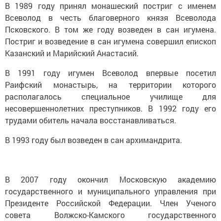
В 1989 году принял монашеский постриг с именем
Всеволод в честь благоверного князя Всеволода
Псковского. В том же году возведен в сан игумена.
Постриг и возведение в сан игумена совершил епископ
Казанский и Марийский Анастасий.
В 1991 году игумен Всеволод впервые посетил
Раифский монастырь, на территории которого
располагалось специальное училище для
несовершеннолетних преступников. В 1992 году его
трудами обитель начала восстанавливаться.
В 1993 году был возведен в сан архимандрита.
В 2007 году окончил Московскую академию
государственного и муниципального управления при
Президенте Российской Федерации. Член Ученого
совета Волжско-Камского государственного