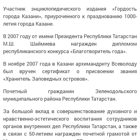
Участник энциклопедического издания «Гордость
города Казани», приуроченного к празднованию 1000-
летия города Казани.
В 2007 году от имени Президента Республики Татарстан
М.Ш. Шаймиева награжден дипломом
республиканского конкурса «Благотворитель года».
В ноябре 2007 года в Казани архимандриту Всеволоду
был вручен сертификат о присвоении звания
«Хранитель Заповедных островов».
Почетный гражданин Зеленодольского
муниципального района Республики Татарстан.
За большой вклад в совершенствование духовного и
нравственно-эстетического воспитания сотрудников
органов внутренних дел Республики Татарстан, а также
в связи с 50-летием награжден почетной грамотой от