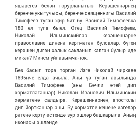
яшәвегез белән горурланыгыз. Керәшеннәрнең
беренче укытучысы, беренче священнигы Василий
Тимофеев туган җир бит бу. Василий Тимофеевка
180 ел тула быел. Отец Василий Тимофеев,
Николай Ильминскийлар керәшеннәрне
православие диненә кертмәгән булсалар, бүген
керәшен дигән халык сакланып калган булыр иде
микән? Минем уйлавымча- юк.
Без басып тора торган Изге Николай чиркәве
1895нче елда ачыла. Аны үз туган авылында
Василий Тимофеев (аны Бәчли әтей дип
хөрмәтләгәннәр) Николай Иванович Ильминский
хөрмәтенә салдыра. Керәшеннәрнең апостолы
дип йөрткәннәр аны. Бу хөрмәтле кешене изгеләр
рәтенә кертү өстендә зур эшләр башкарыла. Аның
иконасы эшләнде.