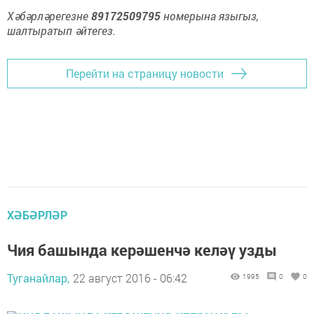
Хәбәрләрегезне
89172509795
номерына языгыз,
шалтыратып әйтегез.
Перейти на страницу новости
ХӘБӘРЛӘР
Чия башында керәшенчә келәү узды
Туганайлар,
22 август 2016 - 06:42
1995
0
0