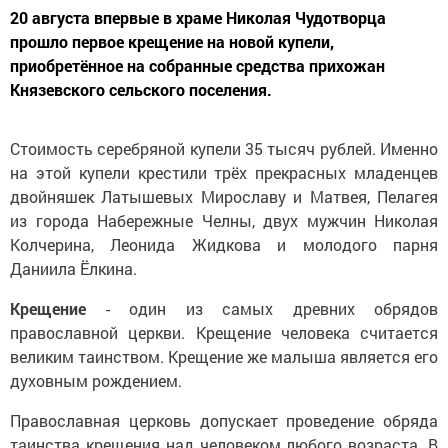
20 августа впервые в храме Николая Чудотворца
прошло первое крещение на новой купели,
приобретённое на собранные средства прихожан
Князевского сельского поселения.
Стоимость серебряной купели 35 тысяч рублей. Именно
на этой купели крестили трёх прекрасных младенцев
двойняшек Латышевых Мирославу и Матвея, Пелагея
из города Набережные Челны, двух мужчин Николая
Колчерина, Леонида Жидкова и молодого парня
Даниила Ёлкина.
Крещение
- один из самых древних обрядов
православной церкви. Крещение человека считается
великим таинством. Крещение же малыша является его
духовным рождением.
Православная церковь допускает проведение обряда
таинства крещения над человеком любого возраста. В