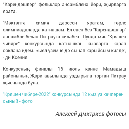
“Карендәшләр” фольклор ансамбленә йөри, җырларга
ярата.
"Мәктәптә химия дәресен яратам, төрле
олимпиадаларда катнашам. Ел саен без "Карендәшләр"
ансамбле белән Питрауга киләбез. Шунда мин "Кряшен
чибяре" конкурсында катнашкан кызларга карап
соклана идем. Быел үземне дә сынап карыйсым килде",
- ди Ксения.
Конкурсның финалы 16 июль көнне Мамадыш
районының Җөри авылында уздырыла торган Питрау
җыенында була.
"Кряшен чибяре-2022" конкурсында 12 кыз үз көчләрен
сыный - фото
Алексей Дмитриев фотосы