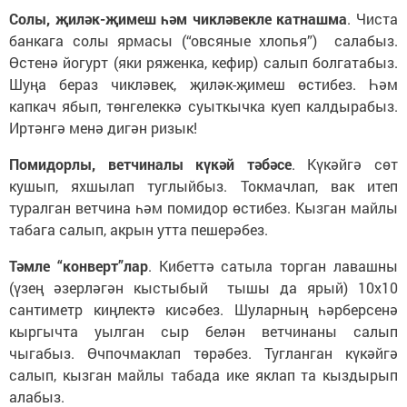
Солы, җиләк-җимеш һәм чикләвекле катнашма
. Чиста
банкага солы ярмасы (“овсяные хлопья”) салабыз.
Өстенә йогурт (яки ряженка, кефир) салып болгатабыз.
Шуңа бераз чикләвек, җиләк-җимеш өстибез. Һәм
капкач ябып, төнгелеккә суыткычка куеп калдырабыз.
Иртәнгә менә дигән ризык!
Помидорлы, ветчиналы күкәй тәбәсе
. Күкәйгә сөт
кушып, яхшылап туглыйбыз. Токмачлап, вак итеп
туралган ветчина һәм помидор өстибез. Кызган майлы
табага салып, акрын утта пешерәбез.
Тәмле “конверт”лар
. Кибеттә сатыла торган лавашны
(үзең әзерләгән кыстыбый тышы да ярый) 10х10
сантиметр киңлектә кисәбез. Шуларның һәрберсенә
кыргычта уылган сыр белән ветчинаны салып
чыгабыз. Өчпочмаклап төрәбез. Тугланган күкәйгә
салып, кызган майлы табада ике яклап та кыздырып
алабыз.