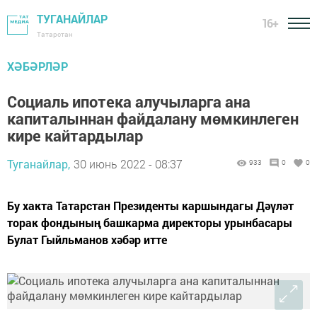
ТУГАНАЙЛАР
16+
Татарстан
ХӘБӘРЛӘР
Социаль ипотека алучыларга ана
капиталыннан файдалану мөмкинлеген
кире кайтардылар
Туганайлар,
30 июнь 2022 - 08:37
933
0
0
Бу хакта Татарстан Президенты каршындагы Дәүләт
торак фондының башкарма директоры урынбасары
Булат Гыйльманов хәбәр итте