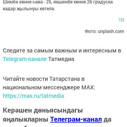
Шимбә көнне һава - 25, якшәмбе көнне 26 градуска
кадәр җылынуы көтелә.
ТИ
Фото: unplash.com
Следите за самым важным и интересным в
Telegram-канале
Татмедиа
Читайте новости Татарстана в
национальном мессенджере MАХ:
https://max.ru/tatmedia
Керәшен дөньясындагы
яңалыкларны
Телеграм-канал
да