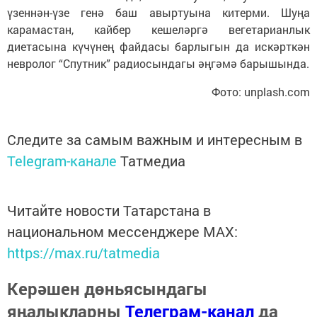
үзеннән-үзе генә баш авыртуына китерми. Шуңа
карамастан, кайбер кешеләргә вегетарианлык
диетасына күчүнең файдасы барлыгын да искәрткән
невролог “Спутник” радиосындагы әңгәмә барышында.
Фото: unplash.com
Следите за самым важным и интересным в
Telegram-канале
Татмедиа
Читайте новости Татарстана в
национальном мессенджере MАХ:
https://max.ru/tatmedia
Керәшен дөньясындагы
яңалыкларны
Телеграм-канал
да