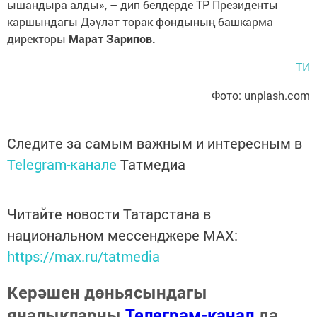
ышандыра алды», – дип белдерде ТР Президенты
каршындагы Дәүләт торак фондының башкарма
директоры
Марат Зарипов.
ТИ
Фото: unplash.com
Следите за самым важным и интересным в
Telegram-канале
Татмедиа
Читайте новости Татарстана в
национальном мессенджере MАХ:
https://max.ru/tatmedia
Керәшен дөньясындагы
яңалыкларны
Телеграм-канал
да