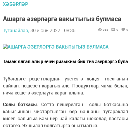
ХӘБӘРЛӘР
Ашарга әзерләргә вакытыгыз булмаса
Туганайлар,
30 июнь 2022 - 08:36
958
0
0
Тамак ялгап алыр өчен ризыкны бик тиз әзерләргә була
Түбәндәге рецептлардан үзегезгә җиңел тоелганын
сайлап, пешереп карагыз әле. Продуктлар, чама белән,
ничә кешегә әзерләүгә карап алына.
Солы боткасы
. Сөттә пешерелгән солы боткасына
кабыгыннан чистартылган бер баннаны түгәрәкләп
кисеп салыгыз һәм бер чәй калагы шоколад пастасы
өстәгез. Яхшылап болгатырга онытмагыз.