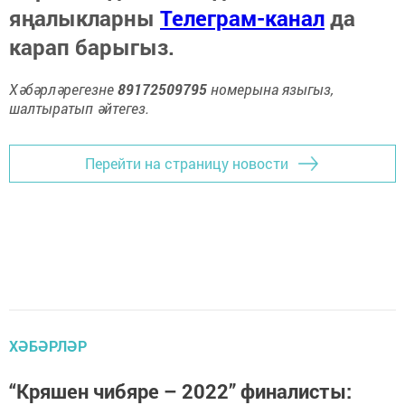
яңалыкларны
Телеграм-канал
да
карап барыгыз.
Хәбәрләрегезне
89172509795
номерына языгыз,
шалтыратып әйтегез.
Перейти на страницу новости
ХӘБӘРЛӘР
“Кряшен чибяре – 2022” финалисты: