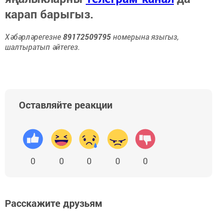
карап барыгыз.
Хәбәрләрегезне
89172509795
номерына языгыз,
шалтыратып әйтегез.
Оставляйте реакции
0
0
0
0
0
Расскажите друзьям