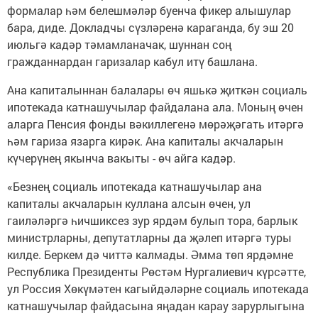
формалар һәм белешмәләр буенча фикер алышулар
бара, диде. Докладчы сүзләренә караганда, бу эш 20
июльгә кадәр тәмамланачак, шуннан соң
гражданнардан гаризалар кабул итү башлана.
Ана капиталыннан балалары өч яшькә җиткән социаль
ипотекада катнашучылар файдалана ала. Моның өчен
аларга Пенсия фонды вәкиллегенә мөрәҗәгать итәргә
һәм гариза язарга кирәк. Ана капиталы акчаларын
күчерүнең якынча вакыты - өч айга кадәр.
«Безнең социаль ипотекада катнашучылар ана
капиталы акчаларын куллана алсын өчен, ул
гаиләләргә һичшиксез зур ярдәм булып тора, барлык
министрларны, депутатларны да җәлеп итәргә туры
килде. Беркем дә читтә калмады. Әмма төп ярдәмне
Республика Президенты Рөстәм Нургалиевич күрсәтте,
ул Россия Хөкүмәтен кагыйдәләрне социаль ипотекада
катнашучылар файдасына яңадан карау зарурлыгына