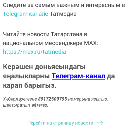
Следите за самым важным и интересным в
Telegram-канале
Татмедиа
Читайте новости Татарстана в
национальном мессенджере MАХ:
https://max.ru/tatmedia
Керәшен дөньясындагы
яңалыкларны
Телеграм-канал
да
карап барыгыз.
Хәбәрләрегезне
89172509795
номерына языгыз,
шалтыратып әйтегез.
Перейти на страницу новости