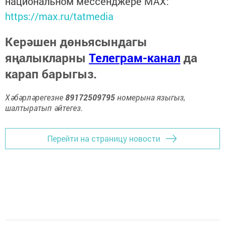
национальном мессенджере MАХ:
https://max.ru/tatmedia
Керәшен дөньясындагы
яңалыкларны
Телеграм-канал
да
карап барыгыз.
Хәбәрләрегезне
89172509795
номерына языгыз,
шалтыратып әйтегез.
Перейти на страницу новости