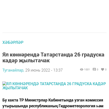
ХӘБӘРЛӘР
Ял көннәрендә Татарстанда 26 градуска
кадәр җылытачак
Туганайлар,
29 июнь 2022 - 13:37
1001
0
0
Бу хакта ТР Министрлар Кабинетында узган комиссия
утырышында республиканың Гидрометеорология һәм