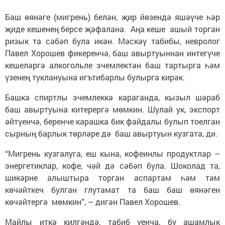
Баш өянәге (мигрень) белән, җир йөзендә яшәүче һәр
җиде кешенең берсе җәфалана. Аңа кеше ашый торган
ризык та сәбәп була икән. Мәскәү табибы, невролог
Павел Хорошев фикеренчә, баш авыртуыннан интегүче
кешеләргә алкогольле эчемлектән баш тартырга һәм
үзенең туклануына игътибарлы булырга кирәк.
Башка спиртлы эчемлеккә караганда, кызыл шәраб
баш авыртуына китерергә мөмкин. Шулай ук, экспорт
әйтүенчә, беренче карашка бик файдалы булып тоелган
сырның барлык төрләре дә баш авыртуын кузгата, ди.
“Мигрень кузгалуга, еш кына, кофеинлы продуктлар –
энергетиклар, кофе, чәй дә сәбәп була. Шоколад та,
шикәрне алыштыра торган аспартам һәм тәм
көчәйткеч булган глутамат та баш баш өянәген
көчәйтергә мөмкин”, – дигән Павел Хорошев.
Майлы иткә килгәндә, табиб уенча, бу ашамлык