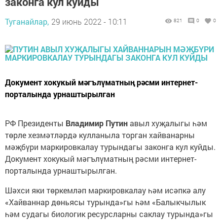
законга кул куйды
Туганайлар,
29 июнь 2022 - 10:11
821
0
0
Документ хокукый мәгълүматның рәсми интернет-
порталында урнаштырылган
РФ Президенты
Владимир Путин
авыл хуҗалыгы һәм
төрле хезмәтләрдә кулланыла торган хайванарны
мәҗбүри маркировкалау турындагы законга кул куйды.
Документ хокукый мәгълүматның рәсми интернет-
порталында урнаштырылган.
Шәхси яки төркемләп маркировкалау һәм исәпкә алу
«Хайваннар дөньясы турында»гы һәм «Балыкчылык
һәм судагы биологик ресурсларны саклау турында»гы