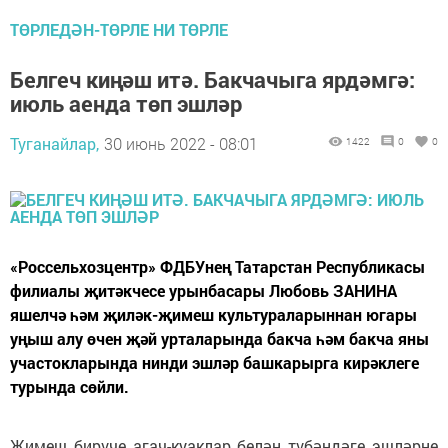
ТӨРЛЕДӘН-ТӨРЛЕ НИ ТӨРЛЕ
Белгеч киңәш итә. Бакчачыга ярдәмгә:
июль аенда төп эшләр
Туганайлар,
30 июнь 2022 - 08:01
1422
0
0
«Россельхозцентр» ФДБУнең Татарстан Республикасы
филиалы җитәкчесе урынбасары Любовь ЗАНИНА
яшелчә һәм җиләк-җимеш культураларыннан югары
уңыш алу өчен җәй урталарында бакча һәм бакча яны
участокларында нинди эшләр башкарырга кирәклеге
турында сөйли.
Җимеш бирүче агач-куаклар белән түбәндәге эшләрне