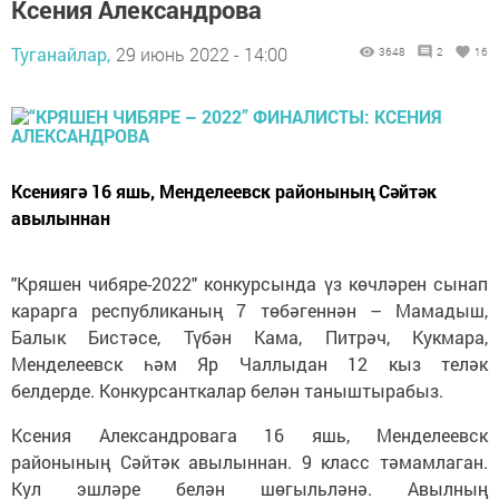
Ксения Александрова
Туганайлар,
29 июнь 2022 - 14:00
3648
2
16
Ксениягә 16 яшь, Менделеевск районының Сәйтәк
авылыннан
"Кряшен чибяре-2022" конкурсында үз көчләрен сынап
карарга республиканың 7 төбәгеннән – Мамадыш,
Балык Бистәсе, Түбән Кама, Питрәч, Кукмара,
Менделеевск һәм Яр Чаллыдан 12 кыз теләк
белдерде. Конкурсанткалар белән таныштырабыз.
Ксения Александровага 16 яшь, Менделеевск
районының Сәйтәк авылыннан. 9 класс тәмамлаган.
Кул эшләре белән шөгыльләнә. Авылның