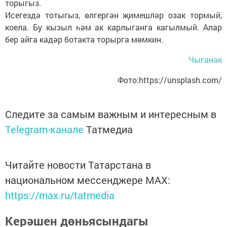
торыгыз.
Исегездә тотыгыз, өлгергән җимешләр озак тормый,
коела. Бу кызыл һәм ак карлыганга кагылмый. Алар
бер айга кадәр ботакта торырга мөмкин.
Чыганак
Фото:https://unsplash.com/
Следите за самым важным и интересным в
Telegram-канале
Татмедиа
Читайте новости Татарстана в
национальном мессенджере MАХ:
https://max.ru/tatmedia
Керәшен дөньясындагы