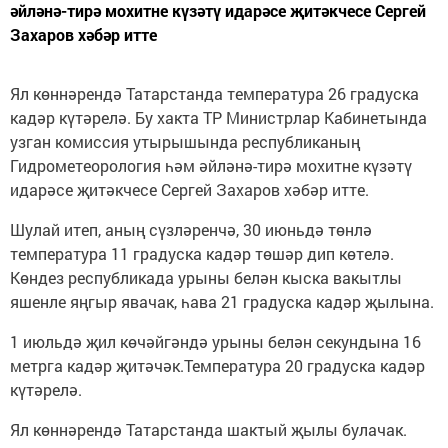
әйләнә-тирә мохитне күзәтү идарәсе җитәкчесе Сергей
Захаров хәбәр итте
Ял көннәрендә Татарстанда температура 26 градуска
кадәр күтәрелә. Бу хакта ТР Министрлар Кабинетында
узган комиссия утырышында республиканың
Гидрометеорология һәм әйләнә-тирә мохитне күзәтү
идарәсе җитәкчесе Сергей Захаров хәбәр итте.
Шулай итеп, аның сүзләренчә, 30 июньдә төнлә
температура 11 градуска кадәр төшәр дип көтелә.
Көндез республикада урыны белән кыска вакытлы
яшенле яңгыр явачак, һава 21 градуска кадәр җылына.
1 июльдә җил көчәйгәндә урыны белән секундына 16
метрга кадәр җитәчәк.Температура 20 градуска кадәр
күтәрелә.
Ял көннәрендә Татарстанда шактый җылы булачак.