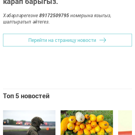
карап барыгыз.
Хәбәрләрегезне
89172509795
номерына языгыз,
шалтыратып әйтегез.
Перейти на страницу новости
Топ 5 новостей