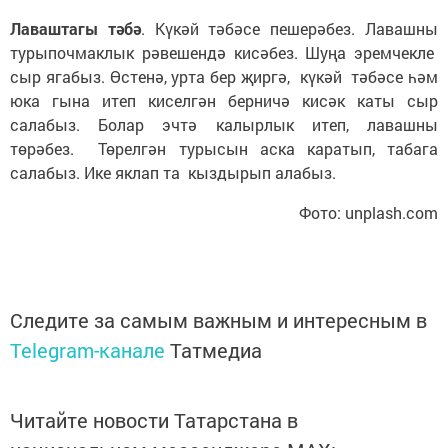
Лаваштагы тәбә
. Күкәй тәбәсе пешерәбез. Лавашны
турыпочмаклык рәвешендә кисәбез. Шуңа эремчекле
сыр ягабыз. Өстенә, урта бер җиргә, күкәй тәбәсе һәм
юка гына итеп киселгән берничә кисәк каты сыр
салабыз. Болар эчтә калырлык итеп, лавашны
төрәбез. Төрелгән турысын аска каратып, табага
салабыз. Ике яклап та кыздырып алабыз.
Фото: unplash.com
Следите за самым важным и интересным в
Telegram-канале
Татмедиа
Читайте новости Татарстана в