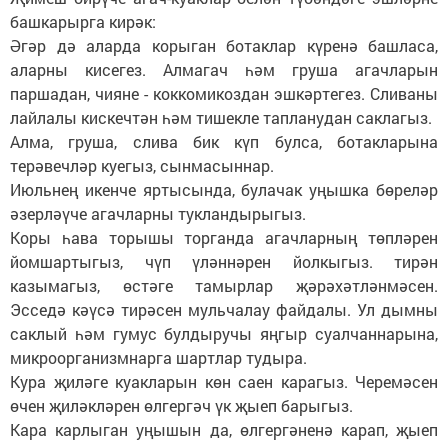
башкарырга кирәк:
Әгәр дә аларда корыган ботаклар күренә башласа,
аларны кисегез. Алмагач һәм груша агачларын
паршадан, чияне - коккомикоздан эшкәртегез. Сливаны
лайлалы кискечтән һәм тишекле тапланудан саклагыз.
Алма, груша, слива бик күп булса, ботакларына
терәвечләр куегыз, сынмасыннар.
Июльнең икенче яртысында, булачак уңышка бөреләр
әзерләүче агачларны тукландырыгыз.
Коры һава торышы торганда агачларның төпләрен
йомшартыгыз, чүп үләннәрен йолкыгыз. тирән
казымагыз, өстәге тамырлар җәрәхәтләнмәсен.
Эсседә кәүсә тирәсен мульчалау файдалы. Ул дымны
саклый һәм гумус булдыручы яңгыр суалчаннарына,
микроорганизмнарга шартлар тудыра.
Кура җиләге куакларын көн саен карагыз. Черемәсен
өчен җиләкләрен өлгергәч үк җыеп барыгыз.
Кара карлыган уңышын да, өлгергәненә карап, җыеп