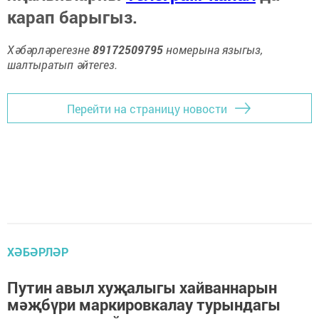
карап барыгыз.
Хәбәрләрегезне
89172509795
номерына языгыз,
шалтыратып әйтегез.
Перейти на страницу новости
ХӘБӘРЛӘР
Путин авыл хуҗалыгы хайваннарын
мәҗбүри маркировкалау турындагы