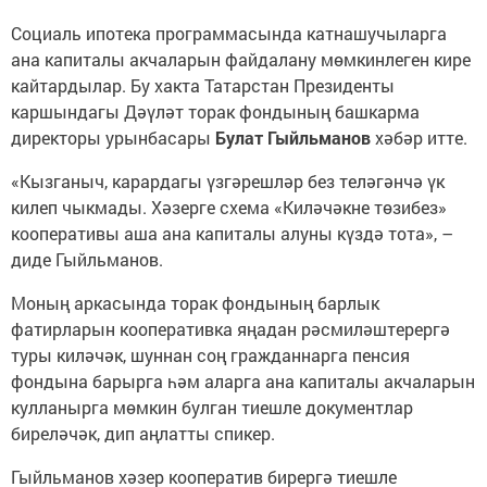
Социаль ипотека программасында катнашучыларга
ана капиталы акчаларын файдалану мөмкинлеген кире
кайтардылар. Бу хакта Татарстан Президенты
каршындагы Дәүләт торак фондының башкарма
директоры урынбасары
Булат Гыйльманов
хәбәр итте.
«Кызганыч, карардагы үзгәрешләр без теләгәнчә үк
килеп чыкмады. Хәзерге схема «Киләчәкне төзибез»
кооперативы аша ана капиталы алуны күздә тота», –
диде Гыйльманов.
Моның аркасында торак фондының барлык
фатирларын кооперативка яңадан рәсмиләштерергә
туры киләчәк, шуннан соң гражданнарга пенсия
фондына барырга һәм аларга ана капиталы акчаларын
кулланырга мөмкин булган тиешле документлар
биреләчәк, дип аңлатты спикер.
Гыйльманов хәзер кооператив бирергә тиешле