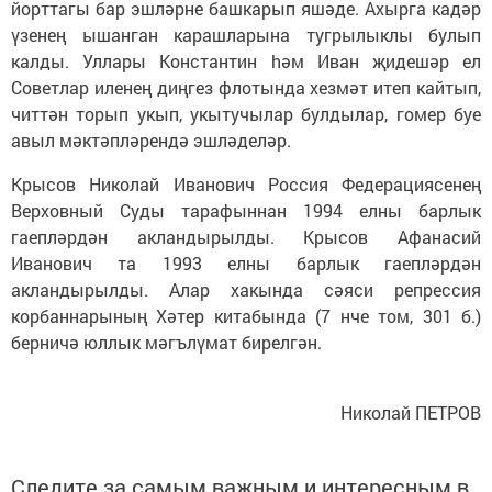
йорттагы бар эшләрне башкарып яшәде. Ахырга кадәр
үзенең ышанган карашларына тугрылыклы булып
калды. Уллары Константин hәм Иван җидешәр ел
Советлар иленең диңгез флотында хезмәт итеп кайтып,
читтән торып укып, укытучылар булдылар, гомер буе
авыл мәктәпләрендә эшләделәр.
Крысов Николай Иванович Россия Федерациясенең
Верховный Суды тарафыннан 1994 елны барлык
гаепләрдән акландырылды. Крысов Афанасий
Иванович та 1993 елны барлык гаепләрдән
акландырылды. Алар хакында сәяси репрессия
корбаннарының Хәтер китабында (7 нче том, 301 б.)
берничә юллык мәгълүмат бирелгән.
Николай ПЕТРОВ
Следите за самым важным и интересным в