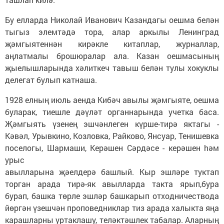
Бу елларда Николай Иванович Казандагы оешма белән
тыгыз элемтәдә тора, алар аркылы Ленинград
җәмгыятеннән кирәкле китаплар, журналлар,
аңлатмалы брошюралар ала. Казан оешмасының
җыелышларында хәлиткеч тавыш белән тулы хокуклы
делегат булып катнаша.
1928 елның июль аенда Кибәч авылы җәмгыяте, оешма
буларак, тиешле дәүләт органнарында учетка баса.
Җәмгыять үзенең эшчәнлеген күрше-тирә яктагы -
Кәвәл, Урывкино, Козловка, Райково, Янсуар, Тенишевка
поселогы, Шармаши, Керәшен Сәрдәсе - керәшен hәм
урыс
авылларына җәелдерә башлый. Кыр эшләре туктап
торган арада тирә-як авылларда такта ярып,бура
бурап, башка төрле эшләр башкарып отходничествода
йөргән үзешчән проповедниклар тиз арада халыкта яңа
карашларны уртаклашу, теләктәшлек табалар. Аларның