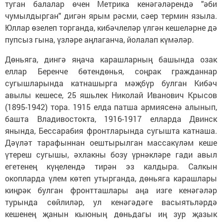
туган балалар өчен Метрика кенәгәләрендә "әби
чумылдырган" дигән ярым рәсми, сәер термин языла.
Юллар өзелеп торганда, кибәчлеләр үлгән кешеләрне дә
пупсыз гына, үзләре аңлаганча, йолалап күмәләр.
Дөньяга, дингә яңача карашларның башында озак
еллар Беренче бөтендөнья, соңрак гражданнар
сугышларында катнашырга мәҗбүр булган Кибәч
авылы кешесе, 25 яшьлек Николай Иванович Крысов
(1895-1942) тора. 1915 елда патша армиясенә алынып,
башта Владивостокта, 1916-1917 елларда Двинск
янында, Бессарабия фронтларында сугышта катнаша.
Дәүләт тарафыннан оештырылган массакүләм кеше
үтереш сугышы, әхлакны бозу үрнәкләре гади авыл
егетенең күңелендә тирән эз калдыра. Салкын
окопларда үлем көтеп утырганда, дөньяга карашлары
киңрәк булган фронтташлары аңа изге кенәгәләр
турында сөйлиләр, ул кенәгәдәге васыятьләрдә
кешенең җанын кыюның дөньдагы иң зур җазык