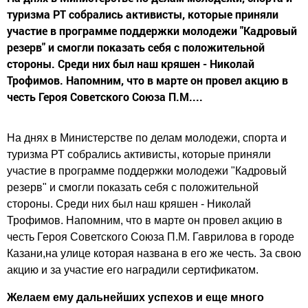
туризма РТ собрались активисты, которые приняли
участие в программе поддержки молодежи "Кадровый
резерв" и смогли показать себя с положительной
стороны. Среди них был наш кряшен - Николай
Трофимов. Напомним, что в марте он провел акцию в
честь Героя Советского Союза П.М....
На днях в Министерстве по делам молодежи, спорта и
туризма РТ собрались активисты, которые приняли
участие в программе поддержки молодежи "Кадровый
резерв" и смогли показать себя с положительной
стороны. Среди них был наш кряшен - Николай
Трофимов. Напомним, что в марте он провел акцию в
честь Героя Советского Союза П.М. Гаврилова в городе
Казани,на улице которая названа в его же честь. За свою
акцию и за участие его наградили сертификатом.
Желаем ему дальнейших успехов и еще много