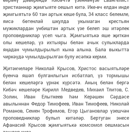
христианнар җәмгыяте оешып китә. Ике-өч елдан инде
җәмгыятьтә 60 тан артык кеше була, 34 класс белемле,
яисә бөтенләй шкулда укымаган крестьян
мужиклардан унбиштән артык үзе белеп эш итәрлек
проповедниклар үсеп чыга. Җәмгыятькә яше җиткән
олы кешеләр, үз ихтыяры белән ачык сулыкларда
яңадан чумылдырылып кына алына. Бала выкытта
чиркәүдә чумылдырылган булу исәпкә керми.
Җитәкчеләре Николай Крысов, Христос васыятьләре
буенча яшәп булганлыгын исбатлап, үз тормышы
белән кешеләргә үрнәк күрсәтә. Аның белән бергә
Кибәч кешеләре Кирилл Медведев, Михаил Тлитов, С.
Золин, Иван Елыткеев hәм Керәшен Сәрдәсе
авылыннан Федор Тимофеев, Иван Тимофеев, Николай
Романов, Семен Трофимов, Егор Цыгановлар үзешчән
проповедниклар булып китәләр. Бертуган энесе
Афанасий Крысов җәмгыятькә комсомол оешмасын
ташлап килә.