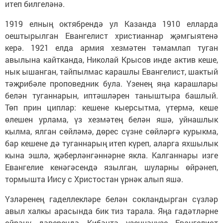
итеп билгеләнә.
1919 елның октябрендә ул Казанда 1910 елларда
оештырылган Евангелист христианнар җәмгыятенә
керә. 1921 елда армия хезмәтен тәмамлап туган
авылына кайтканда, Николай Крысов инде актив кеше,
нык ышанган, тайпылмас карашлы Евангелист, шактый
тәҗрибәле проповедник була. Үзенең яңа карашлары
белән туганнарын, иптәшләрен таныштыра башлый.
Төп прин циплар: кешене кыерсытма, үтермә, кеше
өлешен урлама, үз хезмәтең белән яшә, уйнашлык
кылма, ялган сөйләмә, дөрес сүзне сөйләргә курыкма,
бар кешене дә туганнарың итеп күреп, аларга яхшылык
кына эшлә, җәберләнгәннәрне якла. Калганнары изге
Евангелие кенәгәсендә язылган, шуларны өйрәнеп,
тормышта Иису с Христостан үрнәк алып яшә.
Үзләренең гаделлекләре белән сокландырган сүзләр
авыл халкы арасында бик тиз тарала. Яңа гадәтләрне
өйрәнү дәверендә Кибәчтә үзеннәнүзе Евангелист