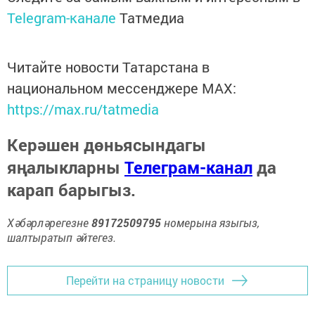
Telegram-канале
Татмедиа
Читайте новости Татарстана в
национальном мессенджере MАХ:
https://max.ru/tatmedia
Керәшен дөньясындагы
яңалыкларны
Телеграм-канал
да
карап барыгыз.
Хәбәрләрегезне
89172509795
номерына языгыз,
шалтыратып әйтегез.
Перейти на страницу новости