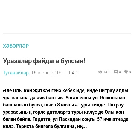
ХӘБӘРЛӘР
Уразалар файдага булсын!
Туганайлар,
16 июнь 2015 - 11:40
1378
0
0
Әле Олы көн җиткән генә кебек иде, инде Питрау алды
ура засына да аяк бастык. Узган елны ул 16 июньнән
башланган булса, быел 8 июньгә туры килде. Питрау
уразасының төрле даталарга туры килүе дә Олы көн
белән бәйле. Гадәттә, ул Пасхадан соңгы 57 нче атнада
килә. Тарихта билгеле булганча, иң...