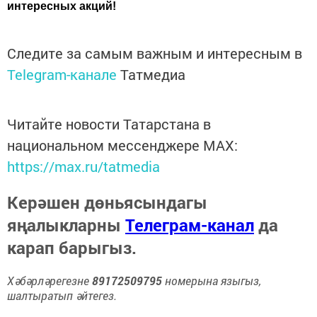
интересных акций!
Следите за самым важным и интересным в
Telegram-канале
Татмедиа
Читайте новости Татарстана в
национальном мессенджере MАХ:
https://max.ru/tatmedia
Керәшен дөньясындагы
яңалыкларны
Телеграм-канал
да
карап барыгыз.
Хәбәрләрегезне
89172509795
номерына языгыз,
шалтыратып әйтегез.