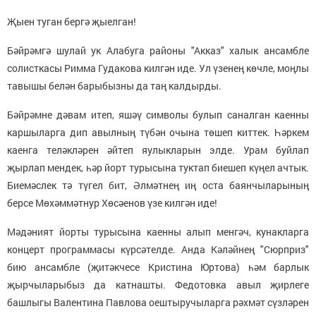
Җыен туган бергә җыелган!
Бәйрәмгә шулай ук Алабуга районы "Акказ" халык ансамбле
солисткасы Римма Гудакова килгән иде. Ул үзенең көчле, моңлы
тавышы белән барыбызны да таң калдырды.
Бәйрәмне дәвам итеп, яшәү символы булып саналган каенны
каршыларга дип авылның түбән очына төшеп киттек. Һәркем
каенга теләкләрен әйтеп яулыкларын элде. Урам буйлап
җырлап мендек, һәр йорт турысына туктап биешеп күңел ачтык.
Биемәслек тә түгел бит, Әлмәтнең иң оста баянчыларының
берсе Мөхәммәтнур Хөсәенов үзе килгән иде!
Мәдәният йорты турысына каенны алып менгәч, кунакларга
концерт программасы күрсәтелде. Анда Кәләйнең "Сюрприз"
бию ансамбле (җитәкчесе Кристина Юртова) һәм барлык
җырчыларыбыз да катнашты. Федотовка авыл җирлеге
башлыгы Валентина Павлова оештыручыларга рәхмәт сүзләрен