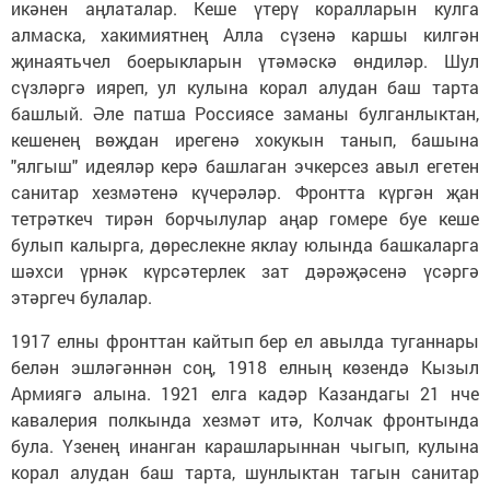
икәнен аңлаталар. Кеше үтерү коралларын кулга
алмаска, хакимиятнең Алла сүзенә каршы килгән
җинаятьчел боерыкларын үтәмәскә өндиләр. Шул
сүзләргә ияреп, ул кулына корал алудан баш тарта
башлый. Әле патша Россиясе заманы булганлыктан,
кешенең вөҗдан ирегенә хокукын танып, башына
"ялгыш" идеяләр керә башлаган эчкерсез авыл егетен
санитар хезмәтенә күчерәләр. Фронтта күргән җан
тетрәткеч тирән борчылулар аңар гомере буе кеше
булып калырга, дөреслекне яклау юлында башкаларга
шәхси үрнәк күрсәтерлек зат дәрәҗәсенә үсәргә
этәргеч булалар.
1917 елны фронттан кайтып бер ел авылда туганнары
белән эшләгәннән соң, 1918 елның көзендә Кызыл
Армиягә алына. 1921 елга кадәр Казандагы 21 нче
кавалерия полкында хезмәт итә, Колчак фронтында
була. Үзенең инанган карашларыннан чыгып, кулына
корал алудан баш тарта, шунлыктан тагын санитар