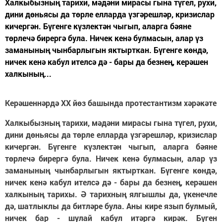
Халкыбызның тарихи, мәдәни мирасы гына түгел, рухи,
дини дөньясы да төрле елларда үзгәрешләр, кризислар
кичергән. Бүгенге күзлектән чыгып, аларга бәяне
төрлечә бирергә була. Ничек кенә булмасын, алар үз
заманының чынбарлыгын яктырткан. Бүгенге көндә,
ничек кенә кабул ителсә дә - бары да безнең, керәшен
халкының...
Керәшеннәрдә XX йөз башында протестантизм хәрәкәте
Халкыбызның тарихи, мәдәни мирасы гына түгел, рухи,
дини дөньясы да төрле елларда үзгәрешләр, кризислар
кичергән. Бүгенге күзлектән чыгып, аларга бәяне
төрлечә бирергә була. Ничек кенә булмасын, алар үз
заманының чынбарлыгын яктырткан. Бүгенге көндә,
ничек кенә кабул ителсә дә - бары да безнең, керәшен
халкының тарихы. Ә тарихның ялгышлы да, үкенечле
дә, шатлыклы да битләре була. Аны кире язып булмый,
ничек бар - шулай кабул итәргә кирәк. Бүген