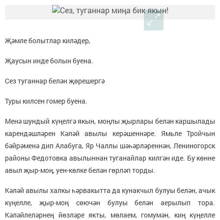
Җәмле болытлар киләдер,
Җаусын инде болын буена.
Сез туганнар белән җөрешергә
Туры килсен гомер буена.
Менә шундый күңелгә якын, моңлы җырлары белән каршылады
карендәшләрен Кәләй авылы керәшеннәре. Ямьле Тройчын
бәйрәменә дип Алабуга, Яр Чаллы шәһәрләреннән, Лениногорск
районы Федотовка авылыннан туганайлар килгән иде. Бу көнне
авыл җыр-моң, уен-көлке белән гөрләп торды.
Кәләй авылы халкы һәрвакытта да кунакчыл булуы белән, ачык
күңелле, җыр-моң сөючән булуы белән аерылып тора.
Кәләйлеләрнең йөзләре якты, мөлаем, гомумән, киң күңелле