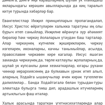
якларындагы керәшен авылларында да киң таралып
китүе турында хәбәрләр бар.
Евангелистлар Инҗил принципларын пропагандалап,
Иисус Христос өйрәтүләрен халыкка таратуны иң олы
бурыч итеп саныйлар, Инҗилне өйрәнүгә зур әhәмият
бирәләр hәм чиркәү йолаларын үтәүдән баш тарталар.
Алар чиркәүнең күпчелек җәшерекләрен, чиркәү
изгеләрен, иконаларны, качны танымыйлар, асылда,
православие чиркәвен кире кагалар. Иисус яшәгән
заманда чиркәүнең дә, төрле катлаулы җолаларның да,
шулай ук күпсанлы дини хезмәткәрләр, югары рухани
чиннар иерархиясенең дә булмавын үрнәк итеп алып,
аларның Ходайга ышанучылар өчен кирәк түгеллеген
дәлиллиләр... Бәндә Ходайтәгалә белән турыдан-туры
элемтәдә булырга тиеш дип, арадашлык итүчеләрнең
артыклыгын фаш итәләр.
Халык арасында тараткан үгетнәсихәтләрендә алар