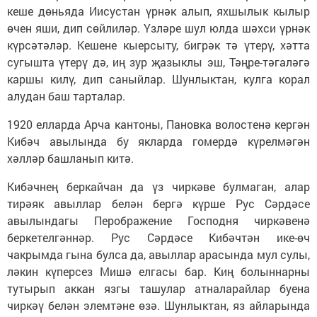
кеше дөньяда Иисустан үрнәк алып, яхшылык кылыр
өчен яши, дип сөйлиләр. Үзләре шул юлда шәхси үрнәк
күрсәтәләр. Кешене кыерсыту, бигрәк тә үтерү, хәтта
сугышта үтерү дә, иң зур җазыклы эш, Тәңре-тәгаләгә
каршы килү, дип саныйлар. Шунлыктан, кулга корал
алудан баш тарталар.
1920 елларда Арча кантоны, Пановка волостенә кергән
Кибәч авылында бу якларда гомердә күрелмәгән
хәлләр башланып китә.
Кибәчнең беркайчан да үз чиркәве булмаган, алар
тирәяк авыллар белән бергә күрше Рус Сәрдәсе
авылындагы Перображение Господня чиркәвенә
беркетелгәннәр. Рус Сәрдәсе Кибәчтән ике-өч
чакрымда гына булса да, авыллар арасында мул сулы,
ләкин күперсез Мишә елгасы бар. Киң болыннарны
тутырып аккан язгы ташулар атналарайлар буена
чиркәү белән элемтәне өзә. Шунлыктан, яз айларында