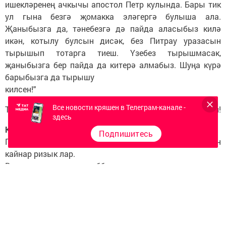
ишекләренең ачкычы апостол Петр кулында. Бары тик
ул гына безгә җомакка эләгергә булыша ала.
Җаныбызга да, тәнебезгә дә пайда аласыбыз килә
икән, котылу булсын дисәк, без Питрау уразасын
тырышып тотарга тиеш. Үзебез тырышмасак,
җаныбызга бер пайда да китерә алмабыз. Шуңа күрә
барыбызга да тырышу
килсен!"
Все новости кряшен в Телеграм-канале -
Тоткан уразаларыгыз файдалы булып, сөенеч китерсен!
здесь
Кайчан нәрсәләр ашарга ярый
Подпишитесь
Понедельник саен: май, ит, сөт һәм балык кушылмаган
кайнар ризык лар.
Вторник, четверг, суббота һәм атна көн саен:
составына сыек май, ярма, балык, гөмбә һәм яшелчә
кергән ризыклар.
Среда һәм пятница саен: май һәм балык кермәгән
салкын ризыклар.