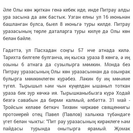
Әле Олы көн җиткән генә кебек иде, инде Питрау алды
ура засына да аяк бастык. Узган елны ул 16 июньнән
башланган булса, быел 8 июньгә туры килде. Питрау
уразасының төрле даталарга туры килүе дә Олы көн
белән бәйле.
Гадәттә, ул Пасхадан соңгы 57 нче атнада килә.
Тарихта билгеле булганча, иң кыска ураза 8 көнгә, ә иң
озыны 6 атнага да сузылырга мөмкин. Монда без
Питрау уразасының Олы көн уразасыннан да озынрак
булырга мөмкинлеген күрәбез. Ләкин бу иң мөһиме
түгел. Тырышып һәм чын күңелдән ышанып тоткан
ураза бик зур көчкә ия. Тырышканыбызга күрә Ходай
безгә савабын да бирми калмый, әлбәттә. 31 май -
Тройсын келәве беткәч Тихвин чиркәве священнигы
протоиерей отец Павел (Павлов) халыкка түбәндәге
үгет белән чыкты: "Пит рау уразасының кирәклеге һәм
пайдасы турында онытырга ярамый. Җомак