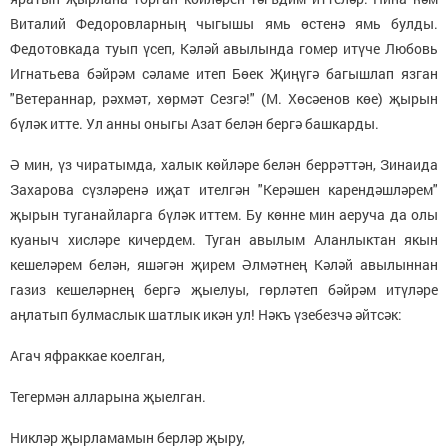
Виталий Федоровларның чыгышы ямь өстенә ямь булды.
Федотовкада туып үсеп, Кәләй авылында гомер итүче Любовь
Игнатьева бәйрәм сәламе итеп Бөек Җиңүгә багышлап язган
"Ветераннар, рәхмәт, хөрмәт Сезгә!" (М. Хөсәенов көе) җырын
бүләк итте. Ул анны оныгы Азат белән бергә башкарды.
Ә мин, үз чиратымда, халык көйләре белән беррәттән, Зинаида
Захарова сүзләренә иҗат ителгән "Керәшен карендәшләрем"
җырын туганайларга бүләк иттем. Бу көнне мин аеруча да олы
куаныч хисләре кичердем. Туган авылым Аланлыктан якын
кешеләрем белән, яшәгән җирем Әлмәтнең Кәләй авылыннан
газиз кешеләрнең бергә җыелуы, гөрләтеп бәйрәм итүләре
аңлатып булмаслык шатлык икән ул! Нәкъ үзебезчә әйтсәк:
Агач яфраккае коелган,
Тегермән алларына җыелган.
Никләр җырламамын берләр җыру,