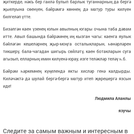
җиткерде, нәкъ бер гаилә булып барлык туганнарның да бергә
җыелуына сөенүен, бәйрәмгә көннең дә матур туры килүен
билгеләп үтте.
Бизәлгән каен үзенең юлын авылның югары очына таба дәвам
итте. Авыл башында бәйрәмнең иң кызган чагы: каенга яулык
бәйләгән кешеләрнең җыр-моңга осталыкларын, һөнәрләрен
тикшерү, бала-чагадан шигырь сөйләтү, каен ботакларын суга
агызып, елларның имин килүенә юрау, изге теләкләр теләү һ.б.
Бәйрәм һәркемнең күңелендә якты хисләр генә калдырды.
Киләчәктә дә шулай бергә-бергә матур итеп җөрешергә язсын
иде!
Людмила Аланлы
язучы
Следите за самым важным и интересным в