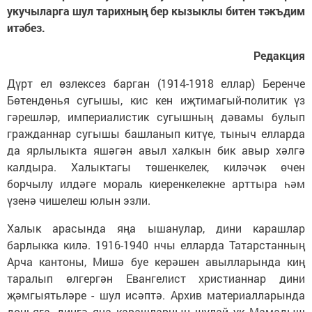
укучыларга шул тарихның бер кызыклы битен тәкъдим
итәбез.
Редакция
Дүрт ел өзлексез барган (1914-1918 еллар) Беренче
Бөтендөнья сугышы, кис кен иҗтимагый-политик үз
гәрешләр, империалистик сугышның дәвамы булып
гражданнар сугышы башланып китүе, тыныч елларда
да ярлылыкта яшәгән авыл халкын бик авыр хәлгә
калдыра. Халыктагы төшенкелек, киләчәк өчен
борчылу илдәге мораль киеренкелекне арттыра һәм
үзенә чишелеш юлын эзли.
Халык арасында яңа ышанулар, дини карашлар
барлыкка килә. 1916-1940 нчы елларда Татарстанның
Арча кантоны, Мишә буе керәшен авылларында киң
таралып өлгергән Евангелист христианнар дини
җәмгыятьләре - шул исәптә. Архив материалларында
дөньяга, дингә яңа карашларның шулай ук Мамадыш