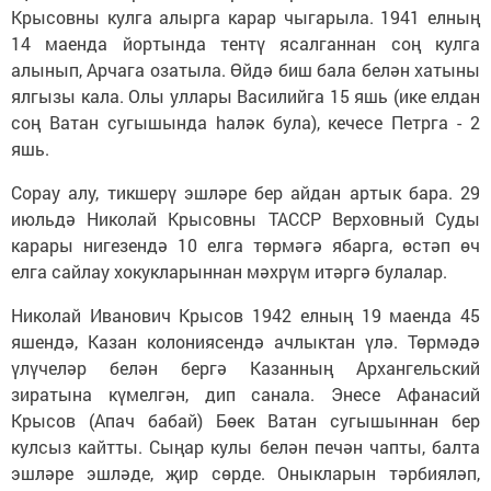
Крысовны кулга алырга карар чыгарыла. 1941 елның
14 маенда йортында тентү ясалганнан соң кулга
алынып, Арчага озатыла. Өйдә биш бала белән хатыны
ялгызы кала. Олы уллары Василийга 15 яшь (ике елдан
соң Ватан сугышында hаләк була), кечесе Петрга - 2
яшь.
Сорау алу, тикшерү эшләре бер айдан артык бара. 29
июльдә Николай Крысовны ТАССР Верховный Суды
карары нигезендә 10 елга төрмәгә ябарга, өстәп өч
елга сайлау хокукларыннан мәхрүм итәргә булалар.
Николай Иванович Крысов 1942 елның 19 маенда 45
яшендә, Казан колониясендә ачлыктан үлә. Төрмәдә
үлүчеләр белән бергә Казанның Архангельский
зиратына күмелгән, дип санала. Энесе Афанасий
Крысов (Апач бабай) Бөек Ватан сугышыннан бер
кулсыз кайтты. Сыңар кулы белән печән чапты, балта
эшләре эшләде, җир сөрде. Оныкларын тәрбияләп,