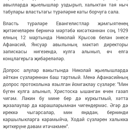
авылларда җыелышлар уздырып, халыктан тая ныч
табулары властьтагы түрәләрне каты борчуга сала.
Власть түрәләре Евангелистлар җәмгыятенең
җитәкчеләрен берничә мәртәбә кисәткәннән соң, 1929
елның 12 мартында Николай Крысов белән энесе
Афанасий, Янсуар авылының мәктәп директоры
запискасы нигезендә, кулга алынып, өч елга
концлагерьга җибәреләләр.
Допрос алулар вакытында Николай җыелышларда
әйткән сүзләреннән баш тартмый. Менә Афанасийның
допрос протоколына язылган йомгаклау сүзләре: "Мин
бүген кулга алынып, Христоска ышанган өчен газап
чигәм. Ләкин бу мине бер дә куркытмый, хәтта
җәзалаулар да карашларымнан чигендермәс. Әгәр дә
иреккә чыгарсалар, мин яңадан, бернинди
каршылыкларга карамыйча, Ходай сүзләрен халыкка
җиткерүне дәвам итәчәкмен".