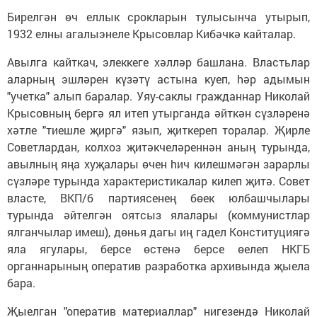
Бирелгән өч еллык срокларын тулысынча утырып,
1932 елны агалыэнеле Крысовлар Кибәчкә кайталар.
Авылга кайткач, элеккеге хәлләр башлана. Властьлар
аларның эшләрен күзәтү астына куеп, hәр адымын
"учетка" алып баралар. Уяу-саклы гражданнар Николай
Крысовның бергә ял итеп утырганда әйткән сүзләренә
хәтле "тиешле җиргә" язып, җиткереп торалар. Җирле
Советлардан, колхоз җитәкчеләреннән аның турында,
авылның яңа хуҗалары өчен hич килешмәгән зарарлы
сүзләре турында характеристикалар килеп җитә. Совет
власте, ВКП/б партиясенең бөек юлбашчылары
турында әйтелгән оятсыз ялалары (коммунистлар
ялганчылар имеш), дөнья дагы иң гадел Конституциягә
яла ягулары, берсе өстенә берсе өелеп НКГБ
органнарының оператив разработка архивында җыела
бара.
Җыелган "оператив материаллар" нигезендә Николай