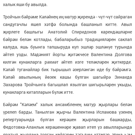
халык яши бу авылда.
Тройчын бәйрәме Кәләйнең иң матур җирендә - чүт-чүт сайраган
сандугачлы яшел хәтфә болында башланып китте. Авыл
җирлеге башлыгы Анатолий Спиридонов карендәшләрне
бәйрәм белән котлады, бабаларыбыз традицияләрен саклап
калуда, яшь буынга тапшыруда күп эшләр эшләнүе турында
әйтеп узды. Мәдәният йорты җитәкчесе Валентина Долгова
килгән кунакларга рәхмәт әйтеп изге теләкләрен җиткерде.
Кәләй туганайлар бик тырышып әзерләнгән иде бу бәйрәмгә.
Кәләй авылының йөзек кашы булган шагыйрә Зинаида
Захарова Тройчынга багышлап язылган шигырьләрен укыды,
кунакларга китапларын бүләк итте.
Бәйрәм "Кәләем" халык ансамбленең матур җырлары белән
үрелеп барды. Танылган җырчы Валентина Исламова үзенең
репертуарында булган керәшен җырларын башкарды,
Федотовка-Аланлык керәшеннәре җавап итеп үз авылларында
яратып җырлана торган көйләрен тәгъдим иттеләр. Нина һәм