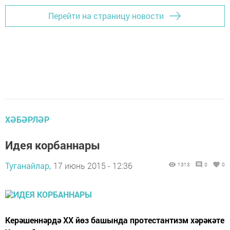
Перейти на страницу новости
ХӘБӘРЛӘР
Идея корбаннары
Туганайлар,
17 июнь 2015 - 12:36
1313
0
0
Керәшеннәрдә XX йөз башында протестантизм хәрәкәте