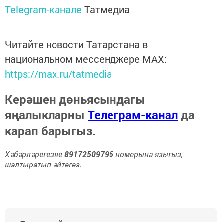
Telegram-канале
Татмедиа
Читайте новости Татарстана в
национальном мессенджере MАХ:
https://max.ru/tatmedia
Керәшен дөньясындагы
яңалыкларны
Телеграм-канал
да
карап барыгыз.
Хәбәрләрегезне
89172509795
номерына языгыз,
шалтыратып әйтегез.