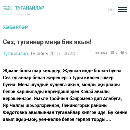
ТУГАНАЙЛАР
16+
Татарстан
ХӘБӘРЛӘР
Сез, туганнар миңа бик якын!
Туганайлар,
18 июнь 2015 - 06:23
8936
0
0
Җәмле болытлар киләдер, Җаусын инде болын буена.
Сез туганнар белән җөрешергә Туры килсен гомер
буена. Менә шундый күңелгә якын, моңлы җырлары
белән каршылады карендәшләрен Кәләй авылы
керәшеннәре. Ямьле Тройчын бәйрәменә дип Алабуга,
Яр Чаллы шәһәрләреннән, Лениногорск районы
Федотовка авылыннан туганайлар килгән иде. Бу көнне
авыл җыр-моң, уен-көлке белән гөрләп торды....