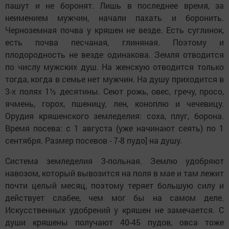
пашут и не боронят. Лишь в последнее время, за
неимением мужчин, начали пахать и боронить.
Черноземная почва у кряшен не везде. Есть суглинок,
есть почва песчаная, глиняная. Поэтому и
плодородность не везде одинакова. Земля отводится
по числу мужских душ. На женскую отводится только
тогда, когда в семье нет мужчин. На душу приходится в
3-х полях 1½ десятины. Сеют рожь, овес, гречу, просо,
ячмень, горох, пшеницу, лен, коноплю и чечевицу.
Орудия кряшенского земледелия: соха, плуг, борона.
Время посева: с 1 августа (уже начинают сеять) по 1
сентября. Размер посевов - 7-8 пудо] на душу.
Система земледелия 3-польная. Землю удобряют
навозом, который вывозится на поля в мае и там лежит
почти целый месяц, поэтому теряет большую силу и
действует слабее, чем мог бы на самом деле.
Искусственных удобрений у кряшен не замечается. С
души кряшены получают 40-45 пудов, овса тоже