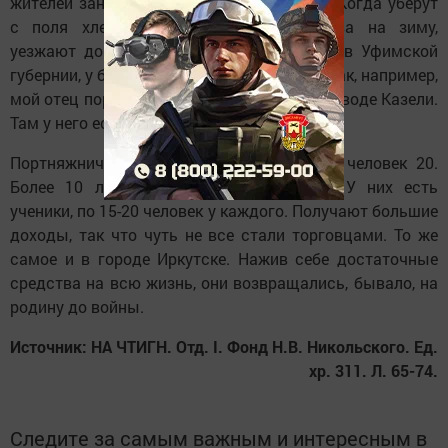
жителей занимаются портняжничеством. Когда уберут
с поля хлеб, кряшены, заготовив дрова на зиму,
уезжают до весны. Шьют они, особенно в Уфимской
губернии, у башкир, в Пермской губернии. Так, например,
мой отец портняжничал до 1918 года на заводе Казели.
Там у него есть своя мастерская.
Портняжничают в городе Омске. Там их человек 20.
Более 10 лет живут и портняжничают. У них есть
ученики, по 15-20 человек у каждого. Получают большие
доходы, так что чуть не все стали торговцами. То же
самое и в городе Иркутске. Нажив себе достаточные
средства на всю жизнь, они возвращались, бывало, на
родину до войны.
Источник: НА ЧТИГН. Отд. І. Фонд Н.В. Никольского. Ед.
хр. 311. Л. 65-74.
Следите за самым важным и интересным в