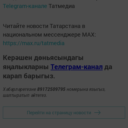
Telegram-канале
Татмедиа
Читайте новости Татарстана в
национальном мессенджере MАХ:
https://max.ru/tatmedia
Керәшен дөньясындагы
яңалыкларны
Телеграм-канал
да
карап барыгыз.
Хәбәрләрегезне
89172509795
номерына языгыз,
шалтыратып әйтегез.
Перейти на страницу новости