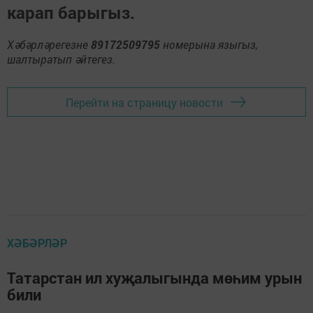
карап барыгыз.
Хәбәрләрегезне
89172509795
номерына языгыз,
шалтыратып әйтегез.
Перейти на страницу новости
ХӘБӘРЛӘР
Татарстан ил хуҗалыгында мөһим урын
били