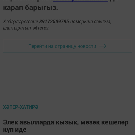
карап барыгыз.
Хәбәрләрегезне
89172509795
номерына языгыз,
шалтыратып әйтегез.
Перейти на страницу новости
ХӘТЕР-ХАТИРӘ
Элек авылларда кызык, мәзәк кешеләр
күп иде