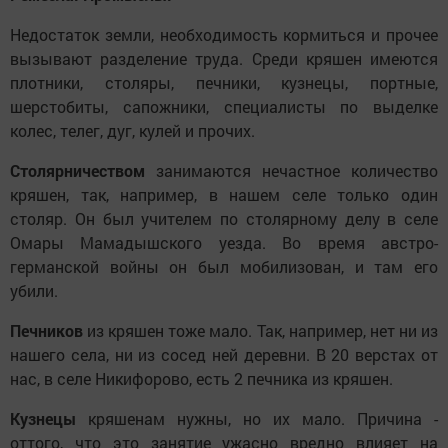
Недостаток земли, необходимость кормиться и прочее
вызывают разделение труда. Среди кряшен имеются
плотники, столяры, печники, кузнецы, портные,
шерстобиты, сапожники, специалисты по выделке
колес, телег, дуг, кулей и прочих.
Столярничеством
занимаются нечастное количество
кряшен, так, например, в нашем селе только один
столяр. Он был учителем по столярному делу в селе
Омары Мамадышского уезда. Во время австро-
германской войны он был мобилизован, и там его
убили.
Печников
из кряшен тоже мало. Так, например, нет ни из
нашего села, ни из сосед ней деревни. В 20 верстах от
нас, в селе Никифорово, есть 2 печника из кряшен.
Кузнецы
кряшенам нужны, но их мало. Причина -
оттого, что это занятие ужасно вредно влияет на