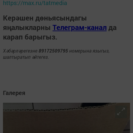
https://max.ru/tatmedia
Керәшен дөньясындагы
яңалыкларны
Телеграм-канал
да
карап барыгыз.
Хәбәрләрегезне
89172509795
номерына языгыз,
шалтыратып әйтегез.
Галерея