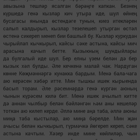
авызына тешләр ясалган бәрәңге капкан. Безнең
күршедә генә кызлар кич утыра иде, шул өйнең
бусагасы янында өстендәге тунын, киез итекләрен
салып калдырып, кызлар тезелешеп утырган өстәл
өстенә сикереп менеп бии башлый бу. Кызлар куркудан
чырыйлап кычкырып, кайсы сәке астына, кайсы мич
арасына качып бетте. Кызыкның шундыйлары
да булгалый иде шул. Бер елны үзем белән дә бер
кызык хәл булды. Әле кечкенә малай чак. Нардуган
көнне Көҗмәннәргә кунакка бардым. Менә бала-чага
аю керәсен хәбәр итте. Мин тышкы ишек кырыенда
басып торам. Әле рәсемнәрдә генә күргән аюның
чынын күрәсем килә бит. Менә ишек ачылып китте
дә аннан чылбыр белән бәйләнгән һәм аны кешеләр
тоткан аю килеп керде. Әллә мине аңа таба, әллә аюны
миңа таба кыстылар, аю миңа бәрелде. Мин җан
ачысы белән кычкырып, гүрмәчкә йөгереп кереп, сәке
астына качтым. Хәзер инде мине көйлиләр, чын