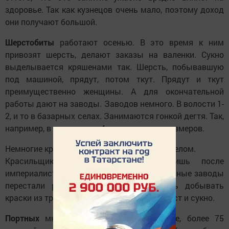
здоровье. Так как кузнецов очень мало, поэтому доход
они получают большой.
Шерстобиты
работают осенью. В это время к ним
привозят шерсть, делают заказы на валенки. Сукно
выделывается кряшенами так. Шерсть, побывавшую
под машиной, прядут, потом ткут. Прядут и ткут
преимущественно женщины. А для окончательной
работы дают на заводы. Заводов немного. В волости 1-
2, и то в базарных селах. Занимаются гонкой дегтя. Так,
например, в нашем селе 4 завода малых размеров.
Немногие кряшены знакомы с
малярным
делом.
Красильщики появились недавно. Лишь после
империалистической войны. Когда красильные заводы
перестали работать, кряшены научились добывать
краски из трав, из дуба и ольхи. Красят холст и сукно.
Портных
много. Особенно в нашем селе, более 75