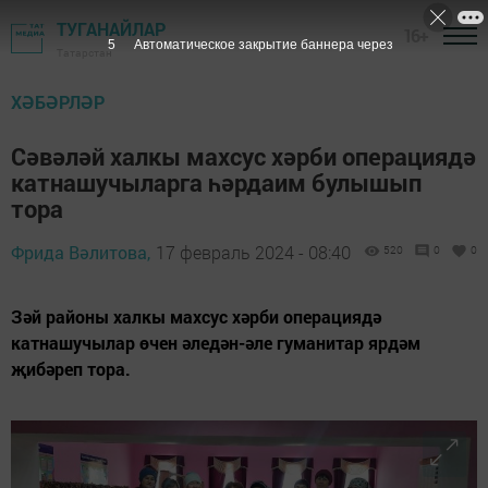
ТУГАНАЙЛАР
16+
4
Автоматическое закрытие баннера через
Татарстан
ХӘБӘРЛӘР
Сәвәләй халкы махсус хәрби операциядә
катнашучыларга һәрдаим булышып
тора
Фрида Вәлитова,
17 февраль 2024 - 08:40
520
0
0
Зәй районы халкы махсус хәрби операциядә
катнашучылар өчен әледән-әле гуманитар ярдәм
җибәреп тора.