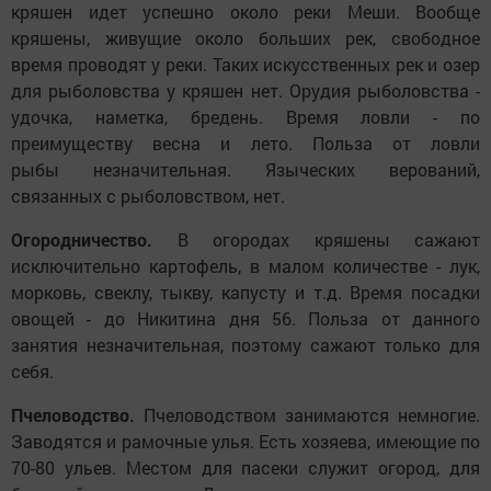
кряшен идет успешно около реки Меши. Вообще
кряшены, живущие около больших рек, свободное
время проводят у реки. Таких искусственных рек и озер
для рыболовства у кряшен нет. Орудия рыболовства -
удочка, наметка, бредень. Время ловли - по
преимуществу весна и лето. Польза от ловли
рыбы незначительная. Языческих верований,
связанных с рыболовством, нет.
Огородничество.
В огородах кряшены сажают
исключительно картофель, в малом количестве - лук,
морковь, свеклу, тыкву, капусту и т.д. Время посадки
овощей - до Никитина дня 56. Польза от данного
занятия незначительная, поэтому сажают только для
себя.
Пчеловодство.
Пчеловодством занимаются немногие.
Заводятся и рамочные улья. Есть хозяева, имеющие по
70-80 ульев. Местом для пасеки служит огород, для