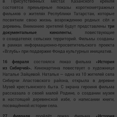
в Присутственных местах Казанского кремля
состоятся премьерные показы короткометражных
фильмов о жителях Республики Татарстан, которые
посвятили свою жизнь возрождению родных сёл и
деревень. Вниманию зрителей будут представлены
три
документальные киноленты
, повествующие
о созидателях сельских территорий. Фильмы созданы
в рамках информационно-просветительского проекта
«Вглубь» при поддержке Фонда культурных инициатив.
16 февраля
состоялся показ фильма
«История
из Сибирчей».
Кинокартина повествует о художнице
Наталье Зайцевой. Наталья — одна из 10 жителей села
Сибирчи Апастовского района, открыла в деревне
Музей крестьянского быта. С экрана героиня фильма
рассказала о своей малой Родине, о создании музея
в настоящей деревенской избе, о написании книги,
посвящённой истории села.
27 февраля
пройдёт показ фильма
«История