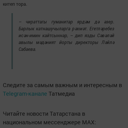
китеп тора.
– чираттагы гуманитар ярдәм дә әзер.
Барлык катнашучыларга рәхмәт. Егетләребез
исән-имин кайтсыннар, – дип язды Сәвәләй
авылы мәдәният йорты директоры Ләйлә
Сабаева.
Следите за самым важным и интересным в
Telegram-канале
Татмедиа
Читайте новости Татарстана в
национальном мессенджере MАХ: