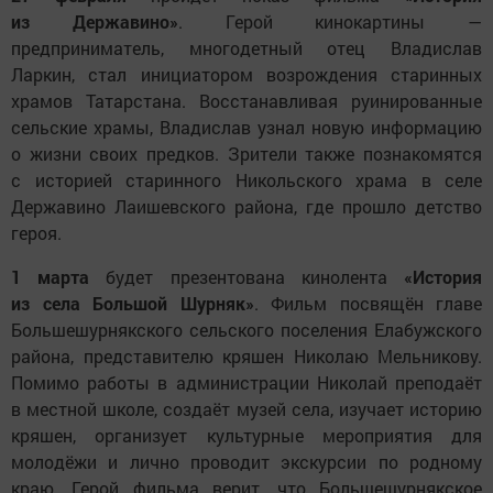
из Державино»
. Герой кинокартины —
предприниматель, многодетный отец Владислав
Ларкин, стал инициатором возрождения старинных
храмов Татарстана. Восстанавливая руинированные
сельские храмы, Владислав узнал новую информацию
о жизни своих предков. Зрители также познакомятся
с историей старинного Никольского храма в селе
Державино Лаишевского района, где прошло детство
героя.
1 марта
будет презентована кинолента
«История
из села Большой Шурняк»
. Фильм посвящён главе
Большешурнякского сельского поселения Елабужского
района, представителю кряшен Николаю Мельникову.
Помимо работы в администрации Николай преподаёт
в местной школе, создаёт музей села, изучает историю
кряшен, организует культурные мероприятия для
молодёжи и лично проводит экскурсии по родному
краю. Герой фильма верит, что Большешурнякское