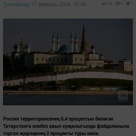
Туганайлар,
17 февраль 2024 - 07:45
528
0
1
Россия территориясенең 0,4 процентын биләгән
Татарстанга илебез авыл хуҗалыгында файдаланыла
торган җирләрнең 2 проценты туры килә.