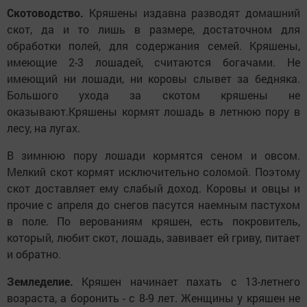
Скотоводство.
Кряшены издавна разводят домашний
скот, да и то лишь в размере, достаточном для
обработки полей, для содержания семей. Кряшены,
имеющие 2-3 лошадей, считаются богачами. Не
имеющий ни лошади, ни коровы слывет за бедняка.
Большого ухода за скотом кряшены не
оказывают.Кряшены кормят лошадь в летнюю пору в
лесу, на лугах.
В зимнюю пору лошади кормятся сеном и овсом.
Мелкий скот кормят исключительно соломой. Поэтому
скот доставляет ему слабый доход. Коровы и овцы и
прочие с апреля до снегов пасутся наемным пастухом
в поле. По верованиям кряшен, есть покровитель,
который, любит скот, лошадь, завивает ей гриву, питает
и обратно.
Земледелие.
Кряшен начинает пахать с 13-летнего
возраста, а боронить - с 8-9 лет. Женщины у кряшен не