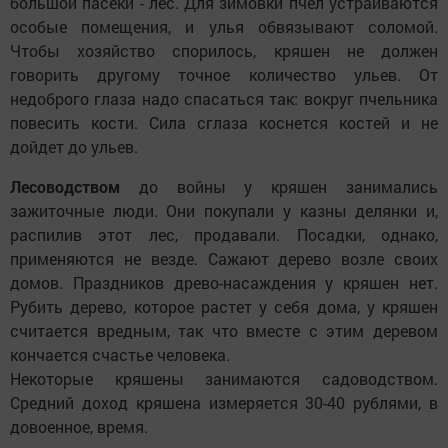
большой пасеки - лес. Для зимовки пчел устраиваются
особые помещения, и улья обвязывают соломой.
Чтобы хозяйство спорилось, кряшен не должен
говорить другому точное количество ульев. От
недоброго глаза надо спасаться так: вокруг пчельника
повесить кости. Сила сглаза коснется костей и не
дойдет до ульев.
Лесоводством
до войны у кряшен занимались
зажиточные люди. Они покупали у казны делянки и,
распилив этот лес, продавали. Посадки, однако,
применяются не везде. Сажают дерево возле своих
домов. Праздников древо-насаждения у кряшен нет.
Рубить дерево, которое растет у себя дома, у кряшен
считается вредным, так что вместе с этим деревом
кончается счастье человека.
Некоторые кряшены занимаются садоводством.
Средний доход кряшена измеряется 30-40 рублями, в
довоенное, время.