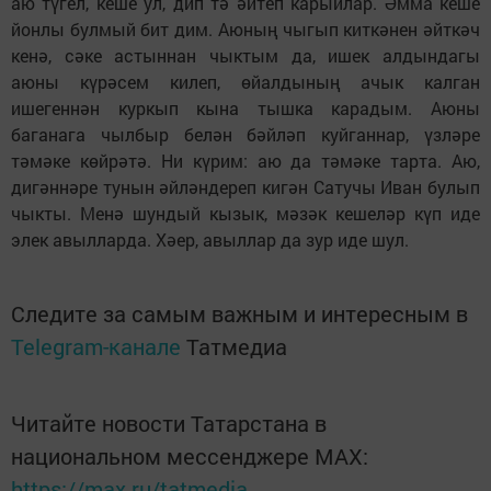
аю түгел, кеше ул, дип тә әйтеп карыйлар. Әмма кеше
йонлы булмый бит дим. Аюның чыгып киткәнен әйткәч
кенә, сәке астыннан чыктым да, ишек алдындагы
аюны күрәсем килеп, өйалдының ачык калган
ишегеннән куркып кына тышка карадым. Аюны
баганага чылбыр белән бәйләп куйганнар, үзләре
тәмәке көйрәтә. Ни күрим: аю да тәмәке тарта. Аю,
дигәннәре тунын әйләндереп кигән Сатучы Иван булып
чыкты. Менә шундый кызык, мәзәк кешеләр күп иде
элек авылларда. Хәер, авыллар да зур иде шул.
Следите за самым важным и интересным в
Telegram-канале
Татмедиа
Читайте новости Татарстана в
национальном мессенджере MАХ:
https://max.ru/tatmedia