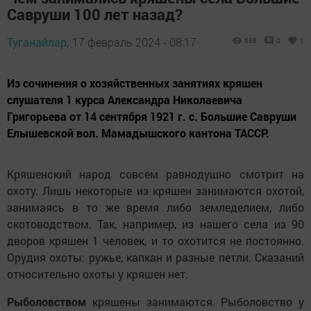
Савруши 100 лет назад?
Туганайлар,
17 февраль 2024 - 08:17
686
0
1
Из сочинения о хозяйственных занятиях кряшен
слушателя 1 курса Александра Николаевича
Григорьева от 14 сентября 1921 г. с. Большие Савруши
Елышевской вол. Мамадышского кантона ТАССР.
Кряшенский народ совсем равнодушно смотрит на
охоту. Лишь некоторые из кряшен занимаются охотой,
занимаясь в то же время либо земледелием, либо
скотоводством. Так, например, из нашего села из 90
дворов кряшен 1 человек, и то охотится не постоянно.
Орудия охоты: ружье, капкан и разные петли. Сказаний
относительно охоты у кряшен нет.
Рыболовством
кряшены занимаются. Рыболовство у