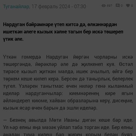
Туганайлар,
17 февраль 2024 - 07:30
697
0
0
Нардуган бәйрәмнәре үтеп китсә дә, өлкәннәрдән
ишеткән әлеге кызык хәлне тагын бер искә төшереп
үтик әле.
Үткән гомердә Нардуган йөргән чорларны искә
төшергәндә, йөрәкләр әле дә җилкенеп куя. Өстәл
тирәсе кызып җиткән мәлдә, ишек ачылып, өйгә бер
төркем кеше килеп керә. Берсен дә танырлык, белерлек
түгел. Үзләрен танытмас өчен ниләр генә кыланмый
иделәр нардуганчылар: киемнәренең кире ягын
әйләндереп киюме, хайван образларына керү, дисеңме,
кызык ясар өчен барын да эшли иделәр.
— Безнең авылда Мөти Иваны дигән кеше бар иде.
Ул һәр елны яңа мәзәк уйлап таба торган иде. Бер елны
анадан тума килеш бар җирен корым белән буяп,