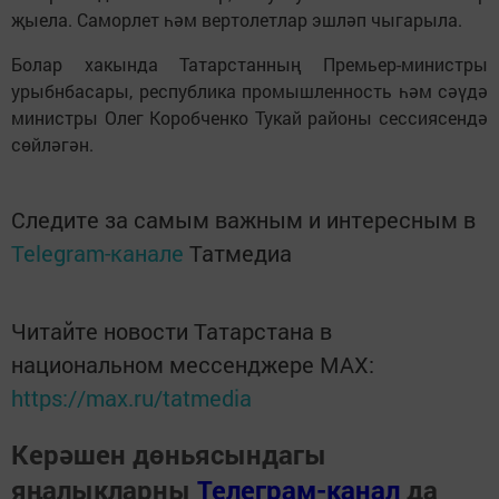
җыела. Саморлет һәм вертолетлар эшләп чыгарыла.
Болар хакында Татарстанның Премьер-министры
урыбнбасары, республика промышленность һәм сәүдә
министры Олег Коробченко Тукай районы сессиясендә
сөйләгән.
Следите за самым важным и интересным в
Telegram-канале
Татмедиа
Читайте новости Татарстана в
национальном мессенджере MАХ:
https://max.ru/tatmedia
Керәшен дөньясындагы
яңалыкларны
Телеграм-канал
да