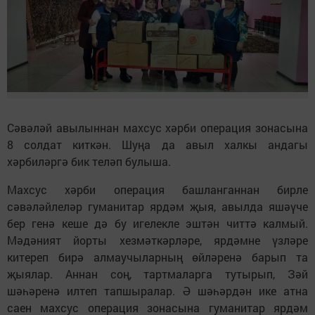
Сәвәләй авылыннан махсус хәрби операция зонасына
8 солдат киткән. Шуңа да авыл халкы андагы
хәрбиләргә бик теләп булыша.
Махсус хәрби операция башланганнан бирле
сәвәләйлеләр гуманитар ярдәм җыя, авылда яшәүче
бер генә кеше дә бу игелекле эштән читтә калмый.
Мәдәният йорты хезмәткәрләре, ярдәмне үзләре
китереп бирә алмаучыларның өйләренә барып та
җыялар. Аннан соң, тартмаларга тутырып, Зәй
шәһәренә илтеп тапшыралар. Ә шәһәрдән ике атна
саен махсус операция зонасына гуманитар ярдәм