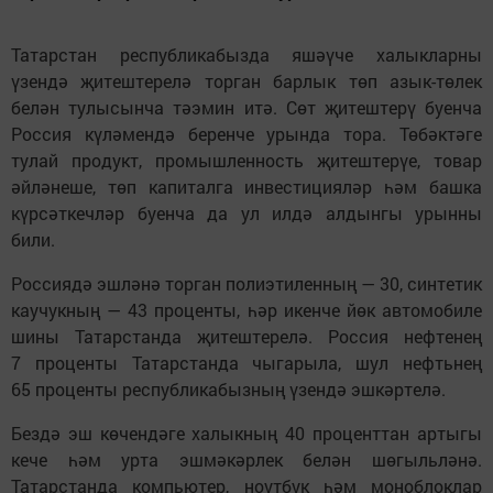
Татарстан республикабызда яшәүче халыкларны
үзендә җитештерелә торган барлык төп азык-төлек
белән тулысынча тәэмин итә. Сөт җитештерү буенча
Россия күләмендә беренче урында тора. Төбәктәге
тулай продукт, промышленность җитештерүе, товар
әйләнеше, төп капиталга инвестицияләр һәм башка
күрсәткечләр буенча да ул илдә алдынгы урынны
били.
Россиядә эшләнә торган полиэтиленның — 30, синтетик
каучукның — 43 проценты, һәр икенче йөк автомобиле
шины Татарстанда җитештерелә. Россия нефтенең
7 проценты Татарстанда чыгарыла, шул нефтьнең
65 проценты республикабызның үзендә эшкәртелә.
Бездә эш көчендәге халыкның 40 проценттан артыгы
кече һәм урта эшмәкәрлек белән шөгыльләнә.
Татарстанда компьютер, ноутбук һәм моноблоклар