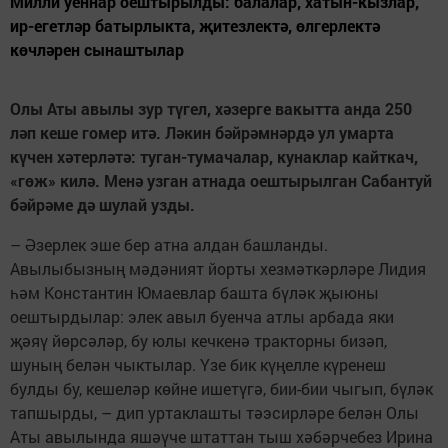
Милли уеннар оештырылды: балалар, хатын-кызлар,
ир-егетләр батырлыкта, җитезлектә, өлгерлектә
көчләрен сынаштылар
Олы Аты авылы зур түгел, хәзерге вакытта анда 250
ләп кеше гомер итә. Ләкин бәйрәмнәрдә ул умарта
күчен хәтерләтә: туган-тумачалар, кунаклар кайткач,
«гөж» килә. Менә узган атнада оештырылган Сабантуй
бәйрәме дә шулай узды.
– Әзерлек эше бер атна алдан башланды.
Авылыбызның мәдәният йорты хезмәткәрләре Лидия
һәм Константин Юмаевлар башта бүләк җыюны
оештырдылар: элек авыл буенча атлы арбада яки
җәяү йөрсәләр, бу юлы кечкенә тракторны бизәп,
шуның белән чыктылар. Үзе бик күңелле күренеш
булды бу, кешеләр көйне ишетүгә, бии-бии чыгып, бүләк
тапшырды, – дип уртаклашты тәэсирләре белән Олы
Аты авылында яшәүче штаттан тыш хәбәрчебез Ирина