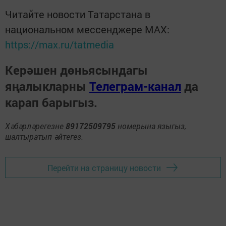
Читайте новости Татарстана в
национальном мессенджере MАХ:
https://max.ru/tatmedia
Керәшен дөньясындагы
яңалыкларны
Телеграм-канал
да
карап барыгыз.
Хәбәрләрегезне
89172509795
номерына языгыз,
шалтыратып әйтегез.
Перейти на страницу новости