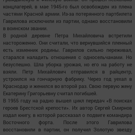
концлагерей, в мае 1945-го был освобожден из плена
частями Красной армии. Из-за потерянного партбилета
Гаврилова исключили из партии, однако восстановили
в воинском звании.
В родной деревне Петра Михайловича встретили
настороженно. Они считали, что вернувшийся пленный
есть изменник родины. Гаврилов сильно переживал,
старался наладить отношения с односельчанами. Но
безуспешно. Шла уборка урожая, но его на работу не
взяли. Петр Михайлович отправился в райцентр,
устроился на гончарную фабрику. Через год уехал в
Краснодар и женился во второй раз. Свою первую жену
Екатерину Григорьевну считал погибшей.
В 1955 году на радио вышел цикл передач «В поисках
героев Брестской крепости». Их автор Сергей Смирнов
издал книгу, в которой рассказал о подвиге командира
Восточного форта. После этого Гаврилова
восстановили в партии, он получил Золотую звезду