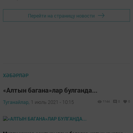
Перейти на страницу новости
ХӘБӘРЛӘР
«Алтын багана»лар булганда...
Туганайлар,
1 июль 2021 - 10:15
1144
0
0