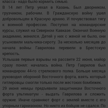
класса - надо было кормить семью.
В 14 лет Петр уехал в Казань. Был дворником,
грузчиком, рабочим. В Гражданскую войну ушел
добровольцем в Красную армию. И почувствовал тягу
к военной профессии. Поступил на командирские
курсы, служил на Северном Кавказе. Окончил Военную
академию, женился. Детей у них с женой не было, они
усыновили мальчика-сироту. За несколько месяцев до
начала войны Гаврилова перевели в Брестскую
крепость.
Услышав первые взрывы на рассвете 22 июня, майор
сразу понял: началась война. Петр Гаврилов был
командиром 44-го стрелкового полка. Больше месяца
руководил обороной Восточного форта, взять который
гитлеровцы смогли только после жестоких бомбежек.
29 июня немцы предъявили защитникам Восточного
форта ультиматум - выдать Гаврилова и сложить
оружие. Иначе сравняют форт с землей вместе с его
упорным гарнизоном. Но никто из бойцов не сдался. По