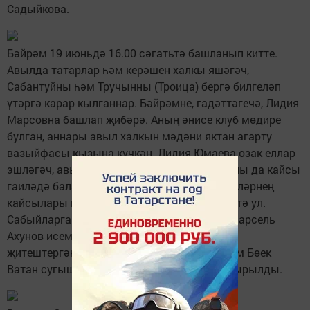
Садыйкова.
Бәйрәм 19 июньдә 16.00 сәгатьтә башланып китте.
Авылда татарлар һәм керәшен халкы яшәгәч,
Сабантуйны һәм Тручынны (Троица) бергә билгеләп
үтәргә карар кылганнар. Бәйрәмне, гадәттәгечә, Лидия
Марсовна башлап җибәрә. Аның әнисе клуб мөдире
булган, аннары авыл халкын мәдәни яктан агарту
вазыйфасы кызына күчкән. Лидия Юмаева озак еллар
эшләгәч, авылның һәр гаиләсен белә, бу юлы да кайсы
гаиләдә балалар тууын, Олы Атыда яшәүчеләрнең
кайсылары юбилей үткәрүләрен искәртеп үтә ул.
Сабыйларга – Кызыл Чапчак авылыннан Марсель
Ахунов исемле эшмәкәрнең предприятиесе
җитештергән урындыклар, юбилярларга һәм Бөек
Ватан сугышы балаларына бүләкләр тапшырылды.