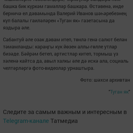
башка бик күркәм гамәлләр башкара. Өстәвенә, инде
берничә ел дәвамында Валерий Иванов шәһәребезнең
күп балалы гаиләләрен «Туган як» газетасына да
яздыра әле.
Сабантуй әле озак дәвам итеп, төнлә генә салют белән
тәмамланды: караңгы күк йөзен аллы-гөлле утлар
бизәде. Бәйрәм бетеп, артистлар китеп, тормыш үз
хәленә кайтса да, авыл халкы әле дә искә ала, социаль
челтәрләргә фото-видеолар урнаштыра.
Фото: шәхси архивтан
"
Туган як
"
Следите за самым важным и интересным в
Telegram-канале
Татмедиа