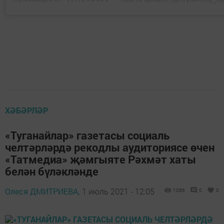
ХӘБӘРЛӘР
«Туганайлар» газетасы социаль
челтәрләрдә рекодлы аудиториясе өчен
«Татмедиа» җәмгыяте Рәхмәт хаты
белән бүләкләнде
Олеся ДМИТРИЕВА,
1 июль 2021 - 12:05
1086
0
0