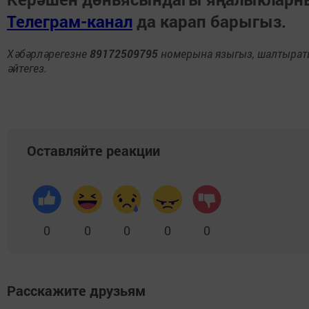
Телеграм-канал
да карап барыгыз.
Хәбәрләрегезне
89172509795
номерына языгыз, шалтыра
әйтегез.
Оставляйте реакции
0
0
0
0
0
Расскажите друзьям