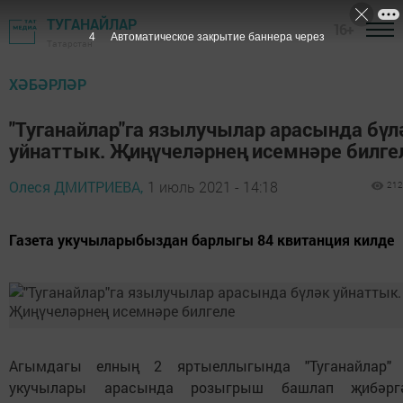
ТУГАНАЙЛАР
16+
3
Автоматическое закрытие баннера через
Татарстан
ХӘБӘРЛӘР
"Туганайлар"га язылучылар арасында бүл
уйнаттык. Җиңүчеләрнең исемнәре билге
Олеся ДМИТРИЕВА,
1 июль 2021 - 14:18
212
Газета укучыларыбыздан барлыгы 84 квитанция килде
Агымдагы елның 2 яртыеллыгында "Туганайлар" 
укучылары арасында розыгрыш башлап җибәрг