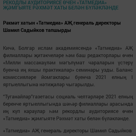
Рәхмәт хатын «Татмедиа» АҖ генераль директоры
Шамил Садыйков тапшырды
Кичә, Болгар ислам академиясендә «Татмедиа» АҖ
филиаллары җитәкчеләре һәм баш редакторлары өчен
«Милли массакаүләм мәгълүмат чараларын үстерү
буенча иң яхшы практикалар» семинары узды. Баланс
комиссияләре йомгаклары буенча 2021 елның I
яртыеллыгына нәтиҗәләр чыгарылды.
“Туганайлар”газетасы социаль челтәрләре 2021 елның
беренче яртыеллыгында шәһәр филиаллары арасында
иң күп караулар һәм рекордлы аудиториясе өчен
«Татмедиа» җәмгыяте Рәхмәт хаты белән бүләкләнде.
«Татмедиа» АҖ генераль директоры Шамил Садыйков