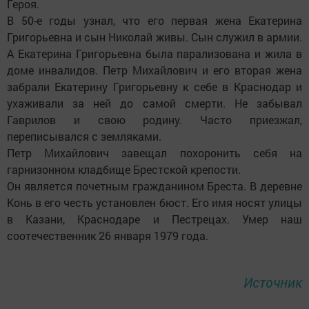
Героя.
В 50-е годы узнал, что его первая жена Екатерина
Григорьевна и сын Николай живы. Сын служил в армии.
А Екатерина Григорьевна была парализована и жила в
доме инвалидов. Петр Михайлович и его вторая жена
забрали Екатерину Григорьевну к себе в Краснодар и
ухаживали за ней до самой смерти. Не забывал
Гаврилов и свою родину. Часто приезжал,
переписывался с земляками.
Петр Михайлович завещал похоронить себя на
гарнизонном кладбище Брестской крепости.
Он является почетным гражданином Бреста. В деревне
Конь в его честь установлен бюст. Его имя носят улицы
в Казани, Краснодаре и Пестрецах. Умер наш
соотечественник 26 января 1979 года.
Источник