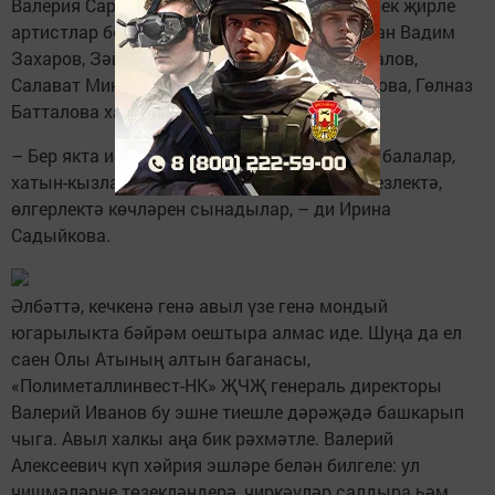
Валерия Сармаева, Владислав Архиреев кебек җирле
артистлар белән бергә Казаннан чакырылган Вадим
Захаров, Зәйнәп Фәрхетдинова, Зөфәр Билалов,
Салават Миңнеханов, Гүзәлем, Айгөл Рәхимова, Гөлназ
Батталова халык күңелен күрделәр.
– Бер якта исә милли уеннар оештырылды: балалар,
хатын-кызлар, ир-егетләр батырлыкта, җитезлектә,
өлгерлектә көчләрен сынадылар, – ди Ирина
Садыйкова.
Әлбәттә, кечкенә генә авыл үзе генә мондый
югарылыкта бәйрәм оештыра алмас иде. Шуңа да ел
саен Олы Атының алтын баганасы,
«Полиметаллинвест-НК» ҖЧҖ генераль директоры
Валерий Иванов бу эшне тиешле дәрәҗәдә башкарып
чыга. Авыл халкы аңа бик рәхмәтле. Валерий
Алексеевич күп хәйрия эшләре белән билгеле: ул
чишмәләрне төзекләндерә, чиркәүләр салдыра һәм