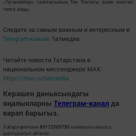
«Туганайлар» газетасының Тик Токтагы эшен мактап
телгә алды.
Следите за самым важным и интересным в
Telegram-канале
Татмедиа
Читайте новости Татарстана в
национальном мессенджере MАХ:
https://max.ru/tatmedia
Керәшен дөньясындагы
яңалыкларны
Телеграм-канал
да
карап барыгыз.
Хәбәрләрегезне
89172509795
номерына языгыз,
шалтыратып әйтегез.