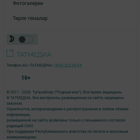
Фотогалереи
Төрле темалар
Телефон АО «ТАТМЕДИА»:
(843) 222 09 84
16+
© 2011 - 2026. Туганайлар ("Родные мои"). Все права защищены.
© ТАТМЕДИА. Все материалы, размещенные на сайте, защищены
законом.
Перепечатка, воспроизведение и распространение в любом объеме
информации,
размещенной на сайте, возможна только с письменного согласия
редакций СМИ.
При поддержке Республиканского агентства по печати и массовым
коммуникациям.