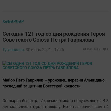
ХӘБӘРЛӘР
Сегодня 121 год со дня рождения Героя
Советского Союза Петра Гаврилова
Туганайлар,
30 июнь 2021 - 17:26
822
0
0
Майор Петр Гаврилов – уроженец деревни Альвидино,
последний защитник Брестской крепости
Он вырос без отца. Их семья жила в полуземлянке. В 8
лет мальчика отдали в школу. Но он закончил всего 4