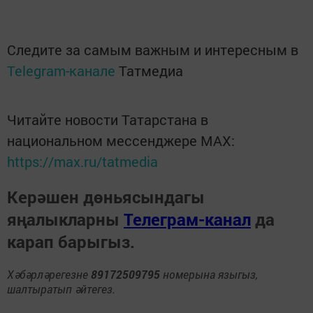
Следите за самым важным и интересным в
Telegram-канале
Татмедиа
Читайте новости Татарстана в
национальном мессенджере MАХ:
https://max.ru/tatmedia
Керәшен дөньясындагы
яңалыкларны
Телеграм-канал
да
карап барыгыз.
Хәбәрләрегезне
89172509795
номерына языгыз,
шалтыратып әйтегез.