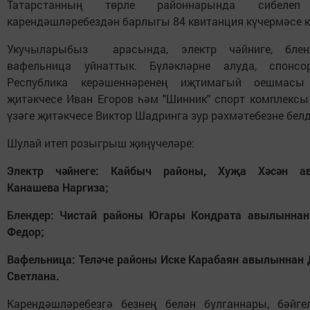
Татарстанның төрле районнарында сибелеп
карендәшләребездән барлыгы 84 квитанция күчермәсе к
Укучыларыбыз арасында, электр чәйниге, бле
вафельница уйнаттык. Бүләкләрне алуда, спонсо
Республика керәшеннәренең иҗтимагый оешмасы
җитәкчесе Иван Егоров һәм "Шинник" спорт комплексы
үзәге җитәкчесе Виктор Шадринга зур рәхмәтебезне белд
Шулай итеп розыгрыш җиңүчеләре:
Электр чәйнеге: Кайбыч районы, Хуҗа Хәсән а
Канашева Наргиза;
Блендер: Чистай районы Югары Кондрата авылыннан
Федор;
Вафельница: Теләче районы Иске Карабаян авылыннан
Светлана.
Карендәшләребезгә безнең белән булганнары, бәйге