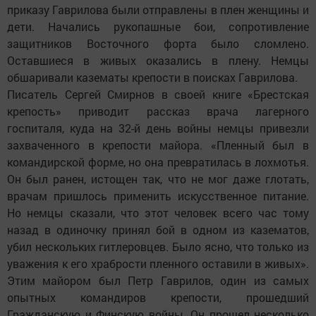
приказу Гаврилова были отправлены в плен женщины и
дети. Начались рукопашные бои, сопротивление
защитников Восточного форта было сломлено.
Оставшиеся в живых оказались в плену. Немцы
обшаривали казематы крепости в поисках Гаврилова.
Писатель Сергей Смирнов в своей книге «Брестская
крепость» приводит рассказ врача лагерного
госпиталя, куда на 32-й день войны немцы привезли
захваченного в крепости майора. «Пленный был в
командирской форме, но она превратилась в лохмотья.
Он был ранен, истощен так, что не мог даже глотать,
врачам пришлось применить искусственное питание.
Но немцы сказали, что этот человек всего час тому
назад в одиночку принял бой в одном из казематов,
убил нескольких гитлеровцев. Было ясно, что только из
уважения к его храбрости пленного оставили в живых».
Этим майором был Петр Гаврилов, один из самых
опытных командиров крепости, прошедший
Гражданскую и Финскую войны. Он прошел несколько