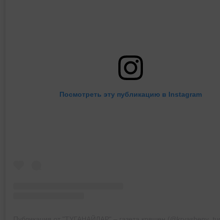
Посмотреть эту публикацию в Instagram
Публикация от "ТУГАНАЙЛАР" – газета кряшен (@kryasheny_tug