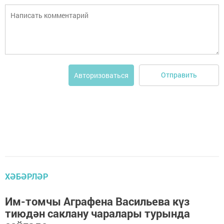
Отправить
Авторизоваться
ХӘБӘРЛӘР
Им-томчы Аграфена Васильева күз
тиюдән саклану чаралары турында