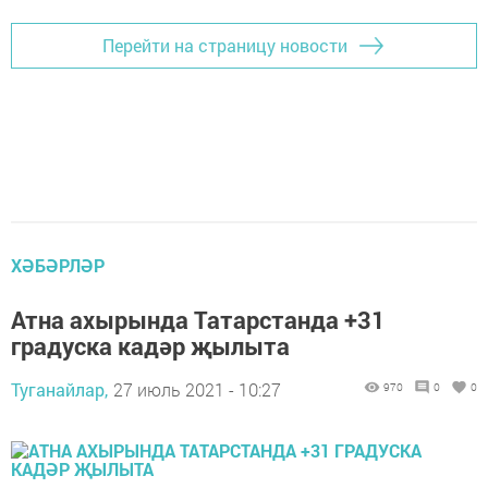
Перейти на страницу новости
ХӘБӘРЛӘР
Атна ахырында Татарстанда +31
градуска кадәр җылыта
Туганайлар,
27 июль 2021 - 10:27
970
0
0