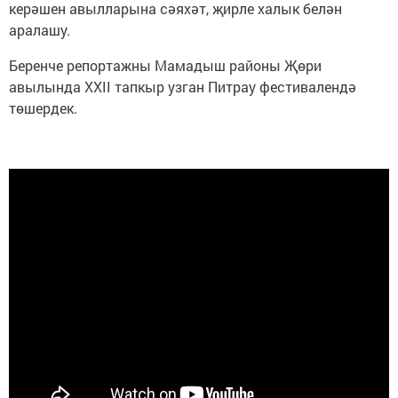
керәшен авылларына сәяхәт, җирле халык белән
аралашу.
Беренче репортажны Мамадыш районы Җөри
авылында XXII тапкыр узган Питрау фестивалендә
төшердек.