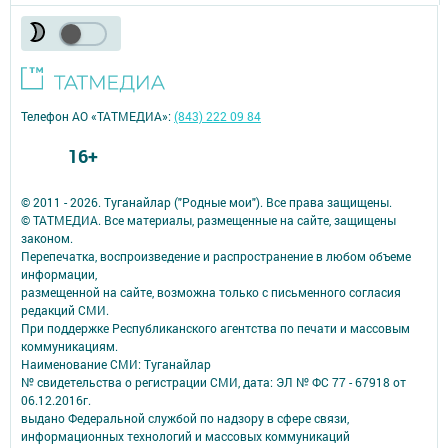
Телефон АО «ТАТМЕДИА»:
(843) 222 09 84
16+
© 2011 - 2026. Туганайлар ("Родные мои"). Все права защищены.
© ТАТМЕДИА. Все материалы, размещенные на сайте, защищены
законом.
Перепечатка, воспроизведение и распространение в любом объеме
информации,
размещенной на сайте, возможна только с письменного согласия
редакций СМИ.
При поддержке Республиканского агентства по печати и массовым
коммуникациям.
Наименование СМИ: Туганайлар
№ свидетельства о регистрации СМИ, дата: ЭЛ № ФС 77 - 67918 от
06.12.2016г.
выдано Федеральной службой по надзору в сфере связи,
информационных технологий и массовых коммуникаций