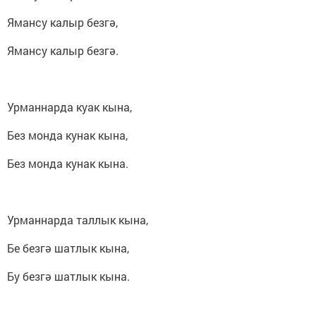
Ямансу калыр безгә,
Ямансу калыр безгә.
Урманнарда куак кына,
Без монда кунак кына,
Без монда кунак кына.
Урманнарда таллык кына,
Бе безгә шатлык кына,
Бу безгә шатлык кына.