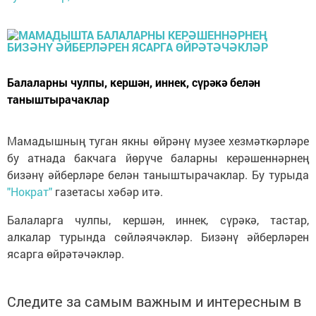
Балаларны чулпы, кершән, иннек, сүрәкә белән
таныштырачаклар
Мамадышның туган якны өйрәнү музее хезмәткәрләре
бу атнада бакчага йөрүче баларны керәшеннәрнең
бизәнү әйберләре белән таныштырачаклар. Бу турыда
"Нократ"
газетасы хәбәр итә.
Балаларга чулпы, кершән, иннек, сүрәкә, тастар,
алкалар турында сөйләячәкләр. Бизәнү әйберләрен
ясарга өйрәтәчәкләр.
Следите за самым важным и интересным в