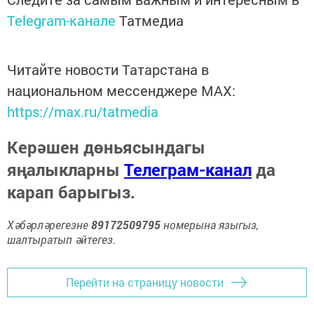
Telegram-канале
Татмедиа
Читайте новости Татарстана в
национальном мессенджере MАХ:
https://max.ru/tatmedia
Керәшен дөньясындагы
яңалыкларны
Телеграм-канал
да
карап барыгыз.
Хәбәрләрегезне
89172509795
номерына языгыз,
шалтыратып әйтегез.
Перейти на страницу новости