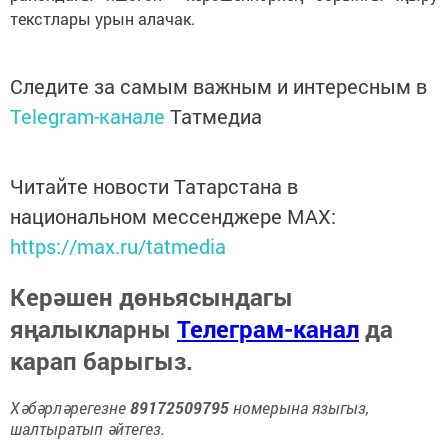
текстлары урын алачак.
Следите за самым важным и интересным в
Telegram-канале
Татмедиа
Читайте новости Татарстана в
национальном мессенджере MАХ:
https://max.ru/tatmedia
Керәшен дөньясындагы
яңалыкларны
Телеграм-канал
да
карап барыгыз.
Хәбәрләрегезне
89172509795
номерына языгыз,
шалтыратып әйтегез.