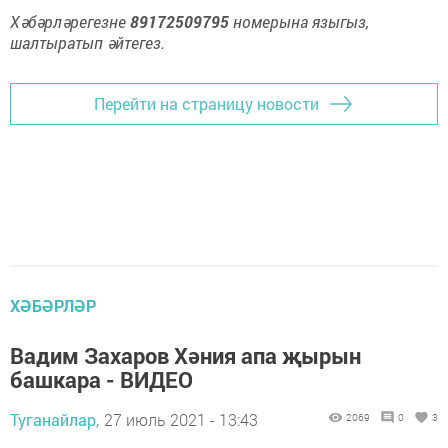
Хәбәрләрегезне
89172509795
номерына языгыз,
шалтыратып әйтегез.
Перейти на страницу новости
ХӘБӘРЛӘР
Вадим Захаров Хәния апа җырын
башкара - ВИДЕО
Туганайлар,
27 июль 2021 - 13:43
2069
0
3