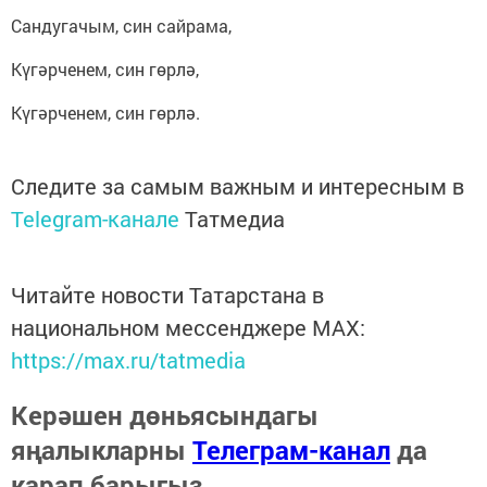
Сандугачым, син сайрама,
Күгәрченем, син гөрлә,
Күгәрченем, син гөрлә.
Следите за самым важным и интересным в
Telegram-канале
Татмедиа
Читайте новости Татарстана в
национальном мессенджере MАХ:
https://max.ru/tatmedia
Керәшен дөньясындагы
яңалыкларны
Телеграм-канал
да
карап барыгыз.