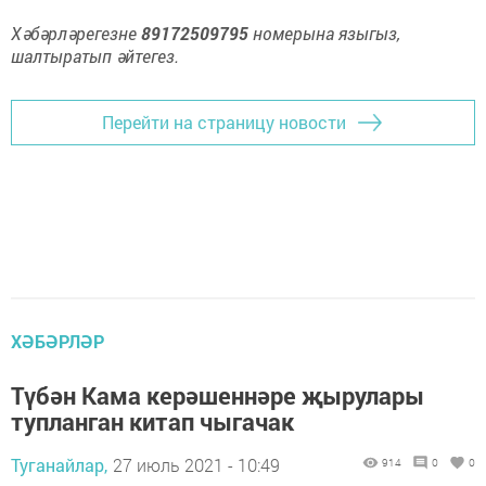
Хәбәрләрегезне
89172509795
номерына языгыз,
шалтыратып әйтегез.
Перейти на страницу новости
ХӘБӘРЛӘР
Түбән Кама керәшеннәре җырулары
тупланган китап чыгачак
Туганайлар,
27 июль 2021 - 10:49
914
0
0