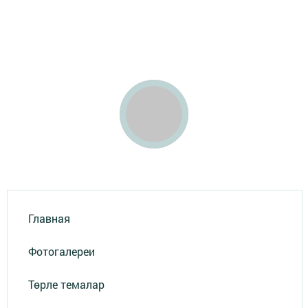
Главная
Фотогалереи
Төрле темалар