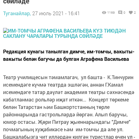
сөйләде
Туганайлар,
27 июль 2021 - 16:41
1169
0
2
Редакция кунагы танылган димче, им-томчы, вакыты-
вакыты белән багучы да булган Аграфена Васильева
Театр училищесын тәмамлагач, ул башта - К.Тинчурин
исемендәге күчмә театрда эшләгән, аннан Г.Камал
исемендәге татар дәүләт академия театры сәхнәсендә
кабатланмас рольләр иҗат иткән... Концерт төркеме
белән Татарстан һәм Башкортстанның төрле
районнарында гастрольләрдә йөргән. Алып баручы,
юмор остасы. Җөри Питрау җыеннарындагы "Димче"
почмагының хуҗабикәсе һәм им-томчы да әле ул.
Башкалабызга чит илләрдән килгән туристлар өчен ул -