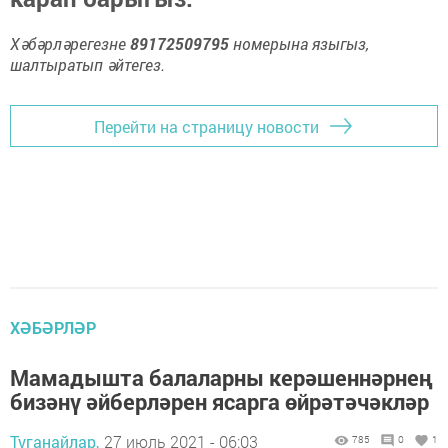
Хәбәрләрегезне
89172509795
номерына языгыз,
шалтыратып әйтегез.
Перейти на страницу новости
ХӘБӘРЛӘР
Мамадышта балаларны керәшеннәрнең
бизәнү әйберләрен ясарга өйрәтәчәкләр
Туганайлар,
27 июль 2021 - 06:03
785
0
1