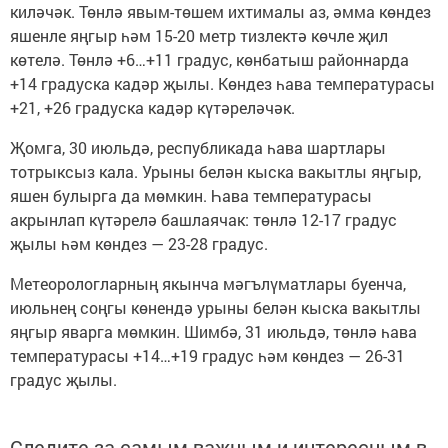
киләчәк. Төнлә явым-төшем ихтималы аз, әмма көндез
яшенле яңгыр һәм 15-20 метр тизлектә көчле җил
көтелә. Төнлә +6…+11 градус, көнбатыш районнарда
+14 градуска кадәр җылы. Көндез һава температурасы
+21, +26 градуска кадәр күтәреләчәк.
Җомга, 30 июльдә, республикада һава шартлары
тотрыксыз кала. Урыны белән кыска вакытлы яңгыр,
яшен булырга да мөмкин. Һава температурасы
акрынлап күтәрелә башлаячак: төнлә 12-17 градус
җылы һәм көндез — 23-28 градус.
Метеорологларның якынча мәгълүматлары буенча,
июльнең соңгы көнендә урыны белән кыска вакытлы
яңгыр яварга мөмкин. Шимбә, 31 июльдә, төнлә һава
температурасы +14…+19 градус һәм көндез — 26-31
градус җылы.
Следите за самым важным и интересным в