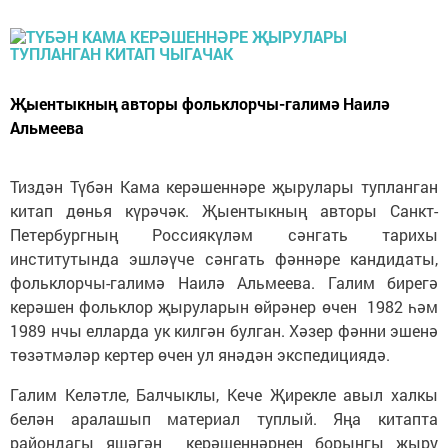
Җыентыкның авторы фольклорчы-галимә Наилә
Альмеева
Тиздән Түбән Кама керәшеннәре җырулары тупланган
китап дөнья күрәчәк. Җыентыкның авторы Санкт-
Петербургның Россиякүләм сәнгать тарихы
институтында эшләүче сәнгать фәннәре кандидаты,
фольклорчы-галимә
Наилә Альмеева. Галим бирегә
керәшен фольклор җыруларын өйрәнер өчен 1982 һәм
1989 нчы елларда ук килгән булган. Хәзер фәнни эшенә
төзәтмәләр кертер өчен ул янәдән экспедициядә.
Галим Келәтле, Балчыклы, Кече Җирекле авыл халкы
белән аралашып материал туплый. Яңа китапта
райондагы яшәгән керәшеннәрнең борынгы җыру