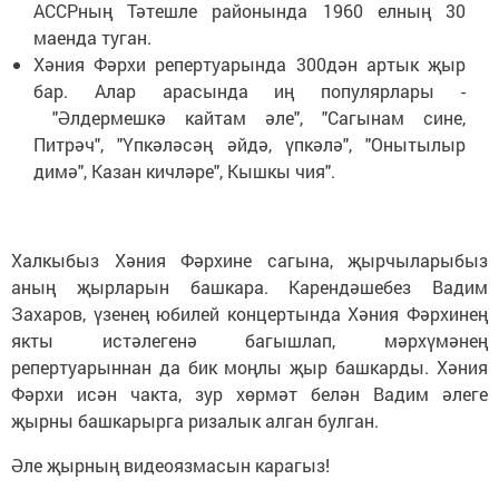
АССРның Тәтешле районында 1960 елның 30
маенда туган.
Хәния Фәрхи репертуарында 300дән артык җыр
бар. Алар арасында иң популярлары -
"Әлдермешкә кайтам әле", "Сагынам сине,
Питрәч", "Үпкәләсәң әйдә, үпкәлә", "Онытылыр
димә", Казан кичләре", Кышкы чия".
Халкыбыз Хәния Фәрхине сагына, җырчыларыбыз
аның җырларын башкара. Карендәшебез Вадим
Захаров, үзенең юбилей концертында Хәния Фәрхинең
якты истәлегенә багышлап, мәрхүмәнең
репертуарыннан да бик моңлы җыр башкарды. Хәния
Фәрхи исән чакта, зур хөрмәт белән Вадим әлеге
җырны башкарырга ризалык алган булган.
Әле җырның видеоязмасын карагыз!