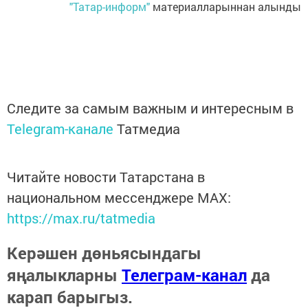
"Татар-информ"
материалларыннан алынды
Следите за самым важным и интересным в
Telegram-канале
Татмедиа
Читайте новости Татарстана в
национальном мессенджере MАХ:
https://max.ru/tatmedia
Керәшен дөньясындагы
яңалыкларны
Телеграм-канал
да
карап барыгыз.