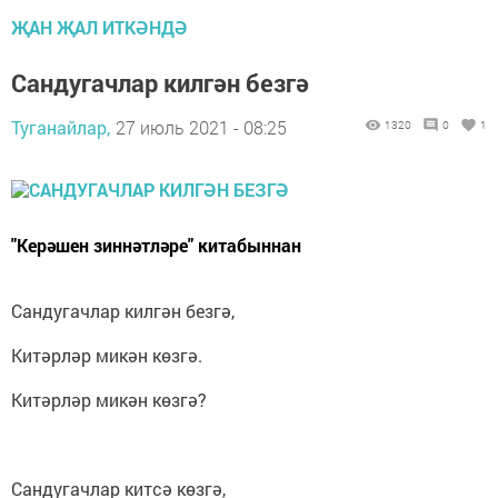
ҖАН ҖАЛ ИТКӘНДӘ
Сандугачлар килгән безгә
Туганайлар,
27 июль 2021 - 08:25
1320
0
1
"Керәшен зиннәтләре" китабыннан
Сандугачлар килгән безгә,
Китәрләр микән көзгә.
Китәрләр микән көзгә?
Сандугачлар китсә көзгә,