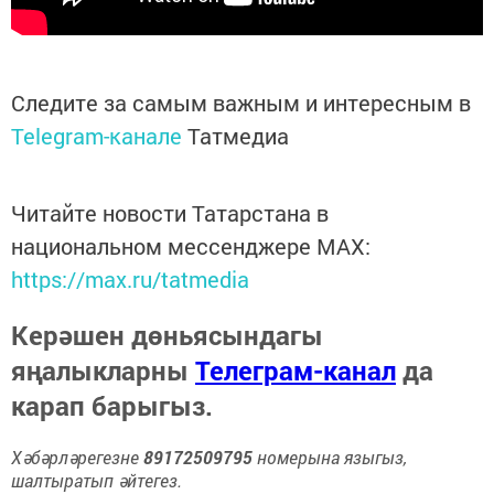
Следите за самым важным и интересным в
Telegram-канале
Татмедиа
Читайте новости Татарстана в
национальном мессенджере MАХ:
https://max.ru/tatmedia
Керәшен дөньясындагы
яңалыкларны
Телеграм-канал
да
карап барыгыз.
Хәбәрләрегезне
89172509795
номерына языгыз,
шалтыратып әйтегез.