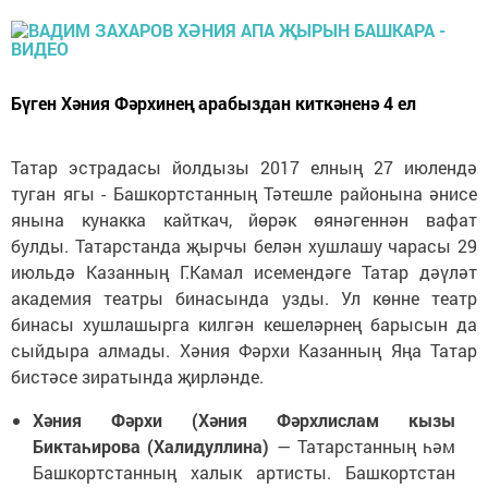
Бүген Хәния Фәрхинең арабыздан киткәненә 4 ел
Татар эстрадасы йолдызы 2017 елның 27 июлендә
туган ягы - Башкортстанның Тәтешле районына әнисе
янына кунакка кайткач, йөрәк өянәгеннән вафат
булды. Татарстанда җырчы белән хушлашу чарасы 29
июльдә Казанның Г.Камал исемендәге Татар дәүләт
академия театры бинасында узды. Ул көнне театр
бинасы хушлашырга килгән кешеләрнең барысын да
сыйдыра алмады. Хәния Фәрхи Казанның Яңа Татар
бистәсе зиратында җирләнде.
Хәния Фәрхи (Хәния Фәрхлислам кызы
Биктаһирова (Халидуллина)
— Татарстанның һәм
Башкортстанның халык артисты. Башкортстан