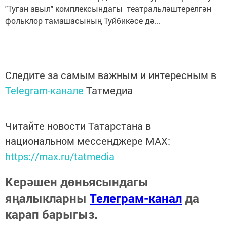
"Туган авыл" комплексындагы театральләштерелгән
фольклор тамашасының Туйбикәсе дә...
Следите за самым важным и интересным в
Telegram-канале
Татмедиа
Читайте новости Татарстана в
национальном мессенджере MАХ:
https://max.ru/tatmedia
Керәшен дөньясындагы
яңалыкларны
Телеграм-канал
да
карап барыгыз.