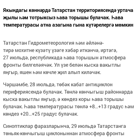
Якындагы көннәрдә Татарстан территориясендә уртача
җылы һәм тотрыксыз һава торышы булачак. Һава
температурасы атна азагына гына күтәрелергә мөмкин
Татарстан Гидрометеорология һәм әйләнә-
тирә мохитне күзәтү үзәге хәбәр иткәнчә, иртәгә,
27 июльдә, республикада һава торышын атмосфера
фронты билгеләячәк. Ул үзе белән кыска вакытлы
яңгыр, яшен һәм көчле җил алып киләчәк.
Чәршәмбе, 28 июльдә, төбәк кабат антициклон
перифериясендә булачак. Төнлә көнчыгыш районнарда
кыска вакытлы яңгыр, ә көндез коры һава торышы
булачак. Һава температурасы төнлә +8…+13 градус һәм
көндез +20…+25 градус булачак.
Синоптиклар фаразларынча, 29 июльдә Татарстанга
төньяк-көнчыгыш циклоныннан атмосфера фронты