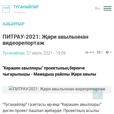
ТУГАНАЙЛАР
16+
Татарстан
ХӘБӘРЛӘР
ПИТРАУ-2021: Җөри авылыннан
видеорепортаж
Туганайлар,
27 июль 2021 - 19:09
949
0
0
"Керәшен авыллары" проектының беренче
чыгарылышы - Мамадыш районы Җөри авылы
"Туганайлар" газетасы өр-яңа "Керәшен авыллары"
дигән проект башлап җибәрде. Проектның асылы: