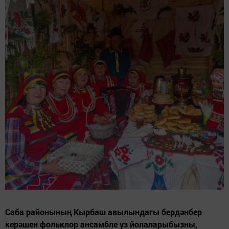
Саба районының Кырбаш авылындагы бердәнбер
керәшен фольклор ансамбле үз йолаларыбызны,