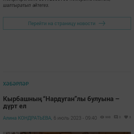
шалтыратып әйтегез.
Перейти на страницу новости
ХӘБӘРЛӘР
Кырбашның “Нардуган”лы булуына –
дүрт ел
Алина КОНДРАТЬЕВА,
6 июль 2023 - 09:40
998
0
3