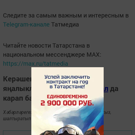
Следите за самым важным и интересным в
Telegram-канале
Татмедиа
Читайте новости Татарстана в
национальном мессенджере MАХ:
https://max.ru/tatmedia
Керәшен дөньясындагы
яңалыкларны
Телеграм-канал
да
карап барыгыз.
Хәбәрләрегезне
89172509795
номерына языгыз,
шалтыратып әйтегез.