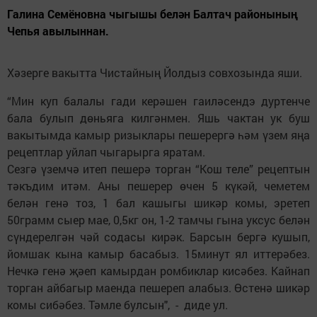
Галина Семёновна чыгышы белән Балтач районының
Чепья авылыннан.
Хәзерге вакытта Чистайның Йолдыз совхозында яши.
“Мин куп балалы гади керәшен гаиләсендэ дуртенче
бала булып дөньяга килгәнмен. Яшь чактан ук буш
вакытымда камыр ризыклары пешерергә һәм үзем яңа
рецептлар уйлап чыгарырга яратам.
Сезгә үземчә итеп пешерә торган “Кош теле” рецептын
тәкъдим итәм. Аны пешерер өчен 5 күкәй, чеметем
белән генә тоз, 1 бал кашыгы шикәр комы, эретеп
50грамм сыер мае, 0,5кг он, 1-2 тамчы гына уксус белән
сүндерелгән чәй содасы кирәк. Барсын бергә кушып,
йомшак кына камыр басабыз. 15минут ял иттерәбез.
Нечкә генә җәеп камырдан ромбиклар кисәбез. Кайнап
торган айбагыр маенда пешереп алабыз. Өстенә шикәр
комы сибәбез. Тәмле булсын", - диде ул.