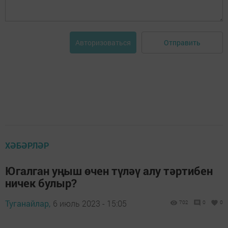
Отправить
Авторизоваться
ХӘБӘРЛӘР
Югалган уңыш өчен түләү алу тәртибен
ничек булыр?
Туганайлар,
6 июль 2023 - 15:05
702
0
0