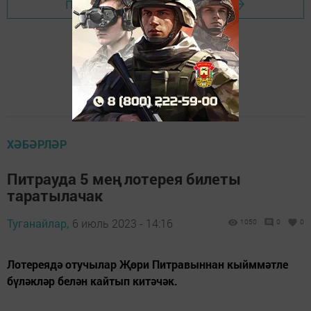
Перейти на страницу новости
ХӘБӘРЛӘР
Питрауда 5 мең лотерея билеты
таратылачак
Туганайлар,
6 июль 2023 - 14:16
1050
0
0
Лотереядә отучылар Җөри Питравыннан кыйммәтле
бүләкләр белән кайтып китәчәк.