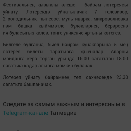
Фестивальнең кызыклы өлеше — бәйрәм лотереясы
уйнату. Лотереядә уйнатылачак 7 телевизор,
2 холодильник, пылесос, мультиварка, микроволновка
һәм башка кыйммәтле бүләкләрнең берәрсенә
ия буласыгыз килсә, төнге уникенче яртыны көтегез.
Билгеле булганча, быел бәйрәм кунакларына 5 мең
лотерея билеты таратырга җыеналар. Аларны
мәйданга керә торган урында 16.00 сәгатьтән 18.00
сәгатькә кадәр алырга мөмкин булачак.
Лотерея уйнату бәйрәмнең төп сәхнәсендә 23.30
сәгатьтә башланачак.
Следите за самым важным и интересным в
Telegram-канале
Татмедиа