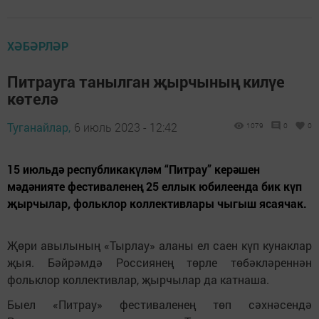
ХӘБӘРЛӘР
Питрауга танылган җырчының килүе
көтелә
Туганайлар,
6 июль 2023 - 12:42
1079
0
0
15 июльдә республикакүләм “Питрау” керәшен
мәдәнияте фестиваленең 25 еллык юбилеенда бик күп
җырчылар, фольклор коллективлары чыгыш ясаячак.
Җөри авылының «Тырлау» аланы ел саен күп кунаклар
җыя. Бәйрәмдә Россиянең төрле төбәкләреннән
фольклор коллективлар, җырчылар да катнаша.
Быел «Питрау» фестиваленең төп сәхнәсендә