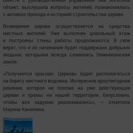
объект, выслушала вопросы жителей, познакомилась
с активом прихода и историей строительства церкви.
Возведение церкви осуществляется на средства
местных жителей. Уже выполнен цокольный этаж
и построены стены, работы продолжаются. В селе
верят, что и их начинание будет поддержано добрыми
людьми, которыми всегда славилась Нижнекамская
земля.
«Получается красиво. Церковь будет располагаться
на берегу местного водоема. Интересное архитектурное
решение, которое не похоже на уже действующие
церкви и храмы на нашей территории. Безусловно,
чтобы все задумки реализовались», — отметила
Марина Камелина.