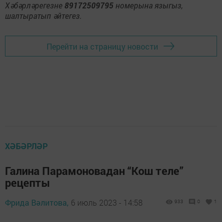
Хәбәрләрегезне
89172509795
номерына языгыз,
шалтыратып әйтегез.
Перейти на страницу новости
ХӘБӘРЛӘР
Галина Парамоновадан “Кош теле”
рецепты
Фрида Вәлитова,
6 июль 2023 - 14:58
933
0
1