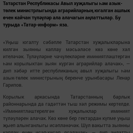
Татарстан Республикасы Авыл хуҗалыгы һәм азык-
төлек министрлыгында аграрийларның югалган ашлык
өчен кайчан түләүләр ала алачагын аңлаттылар. Бу
турыда «Татар-информ» яза.
«Уңыш югалту сәбәпле Татарстан хуҗалыкларына
килгән зыянны каплау мәсьәләсе көз көне хәл
ителәчәк. Түләүләрне чәчүлекләрне иминиятләштергән
һәм корылыктан зыян күргән аграрийлар алачак», —
дип хәбәр итте республиканың авыл хуҗалыгы һәм
азык-төлек министрының беренче урынбасары Ленар
Гарипов.
Корылык аркасында Татарстанның барлык
районнарында да гадәттән тыш хәл режимы кертелде.
«Иминиятләштерелгән хуҗалыклар иминият
түләүләрен алачак. Көз көне бер гектардан күпме уңыш
җыеп алынганлыгы исәпләнәчәк. Шул вакытта зыянны
каплау өчен исәп-хисап ясалачак», — дип аңлатты