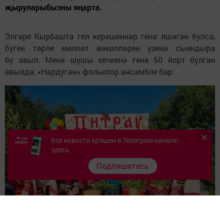
җыруларыбызны яңарта.
Элгәре Кырбашта гел керәшеннәр генә яшәгән булса,
бүген төрле милләт вәкилләрен үзенә сыендыра
бу авыл. Менә шушы кечкенә генә 50 йорт булган
авылда, «Нардуган» фольклор ансамбле бар.
Все новости кряшен в Телеграм-канале -
здесь
Подпишитесь