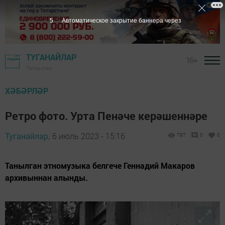
4
Автоматическое закрытие баннера через
ТУГАНАЙЛАР
16+
Татарстан
ХӘБӘРЛӘР
Ретро фото. Урта Пенәче керәшеннәре
Туганайлар,
6 июль 2023 - 15:16
787
0
0
Танылган этномузыка белгече Геннадий Макаров
архивыннан алынды.