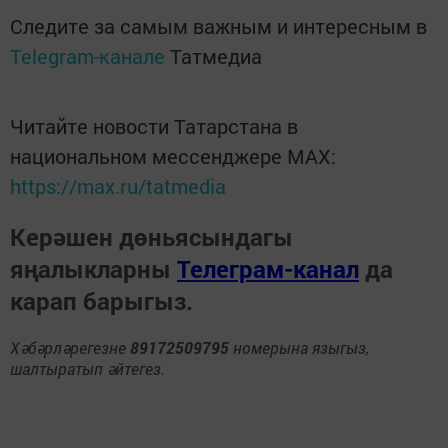
Следите за самым важным и интересным в
Telegram-канале
Татмедиа
Читайте новости Татарстана в
национальном мессенджере MАХ:
https://max.ru/tatmedia
Керәшен дөньясындагы
яңалыкларны
Телеграм-канал
да
карап барыгыз.
Хәбәрләрегезне
89172509795
номерына языгыз,
шалтыратып әйтегез.