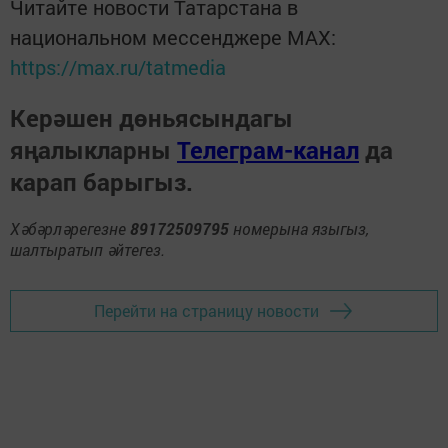
Читайте новости Татарстана в
национальном мессенджере MАХ:
https://max.ru/tatmedia
Керәшен дөньясындагы
яңалыкларны
Телеграм-канал
да
карап барыгыз.
Хәбәрләрегезне
89172509795
номерына языгыз,
шалтыратып әйтегез.
Перейти на страницу новости