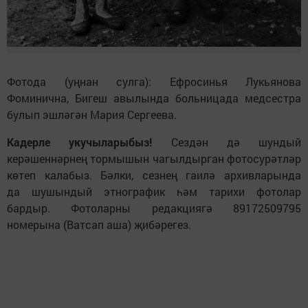
Фотода (уңнан сулга): Ефросинья Лукьянова
Фоминична, Бигеш авылында больницада медсестра
булып эшләгән Мария Сергеева.
Кадерле укучыларыбыз!
Сездән дә шундый
керәшеннәрнең тормышын чагылдырган фотосурәтләр
көтеп калабыз. Бәлки, сезнең гаилә архивларында
да шушындый этнографик һәм тарихи фотолар
бардыр. Фотоларны редакциягә 89172509795
номерына (Ватсап аша) җибәрегез.