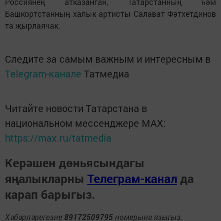
Россиянең атказанган, Татарстанның һәм
Башкортстанның халык артисты Салават Фәтхетдинов
та җырлаячак.
Следите за самым важным и интересным в
Telegram-канале
Татмедиа
Читайте новости Татарстана в
национальном мессенджере MАХ:
https://max.ru/tatmedia
Керәшен дөньясындагы
яңалыкларны
Телеграм-канал
да
карап барыгыз.
Хәбәрләрегезне
89172509795
номерына языгыз,