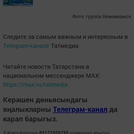
Фото: группа Нижнекамск
Следите за самым важным и интересным в
Telegram-канале
Татмедиа
Читайте новости Татарстана в
национальном мессенджере MАХ:
https://max.ru/tatmedia
Керәшен дөньясындагы
яңалыкларны
Телеграм-канал
да
карап барыгыз.
Хәбәрләрегезне
89172509795
номерына языгыз,