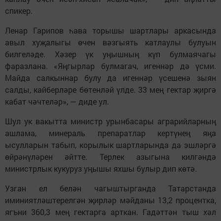
спикер.
Ленар Гарипов һава торышы шартлары аркасында
авыл хуҗалыгы өчен вәзгыять катлаулы булуын
билгеләде. Хәзер үк уңышның күп булмаячагы
фаразлана. «Яңгырлар булмагач, игеннәр дә үсми.
Майда салкыннар булу да игеннәр үсешенә зыян
салды, кайберләре бөтенләй үлде. 33 мең гектар җиргә
кабат чәчтеләр», — диде ул.
Шул ук вакытта министр урынбасары аграрийларның
ашлама, минераль препаратлар кертүнең яңа
ысулларын табып, корылык шартларында да эшләргә
өйрәнүләрен әйтте. Терлек азыгына килгәндә
министрлык кукуруз уңышы яхшы булыр дип көтә.
Узган ел белән чагыштырганда Татарстанда
иминиятләштерелгән җирләр мәйданы 13,2 процентка,
ягъни 360,3 мең гектарга арткан. Гадәттән тыш хәл