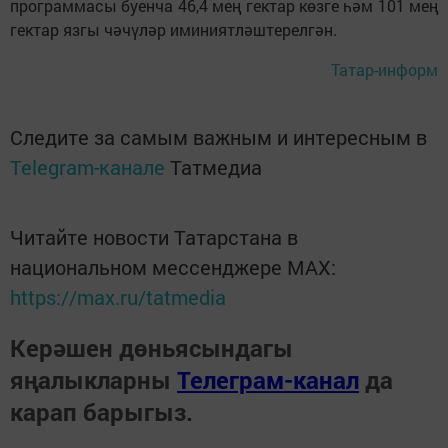
программасы буенча 46,4 мең гектар көзге һәм 101 мең
гектар язгы чәчүләр иминиятләштерелгән.
Татар-информ
Следите за самым важным и интересным в
Telegram-канале
Татмедиа
Читайте новости Татарстана в
национальном мессенджере MАХ:
https://max.ru/tatmedia
Керәшен дөньясындагы
яңалыкларны
Телеграм-канал
да
карап барыгыз.