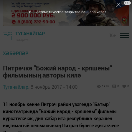
5
Автоматическое закрытие баннера через
ТУГАНАЙЛАР
16+
Татарстан
ХӘБӘРЛӘР
Питрәчкә "Божий народ - кряшены"
фильмының авторы килә
Туганайлар,
8 ноябрь 2017 - 14:00
1916
0
0
11 ноябрь көнне Питрәч район үзәгендә "Батыр"
кинотеатрында "Божий народ - кряшены" фильмы
күрсәтеләчәк, дип хәбәр итә республика керәшен
иҗтимагый оешмасының Питрәч бүлеге җитәкчесе