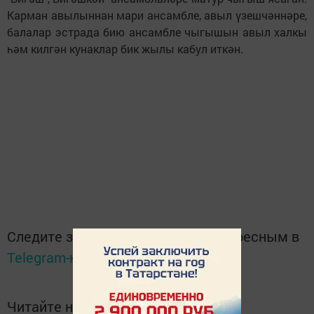
Карман авылыннан мари ансамбле, авыл үзешчәннәре,
балалар эстрада бию ансамбле чыгышын авыл халкы
һәм килгән кунаклар бик жылы кабул иткән.
Следите за самым важным и интересным в
Telegram-канале
Татмедиа
Читайте новости Татарстана в