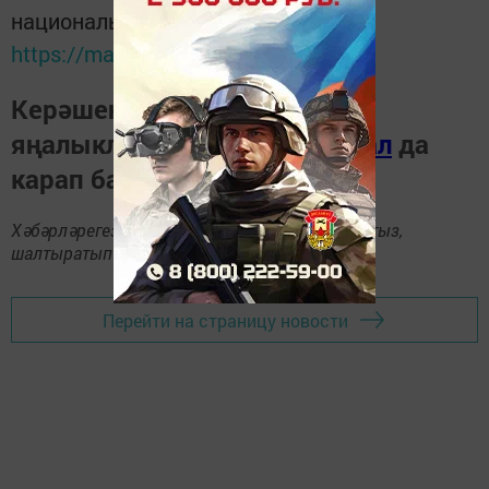
национальном мессенджере MАХ:
https://max.ru/tatmedia
Керәшен дөньясындагы
яңалыкларны
Телеграм-канал
да
карап барыгыз.
Хәбәрләрегезне
89172509795
номерына языгыз,
шалтыратып әйтегез.
Перейти на страницу новости