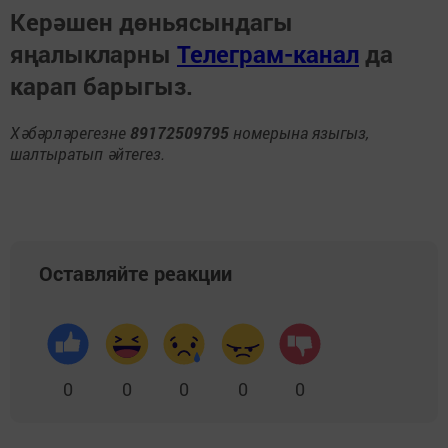
Керәшен дөньясындагы
яңалыкларны
Телеграм-канал
да
карап барыгыз.
Хәбәрләрегезне
89172509795
номерына языгыз,
шалтыратып әйтегез.
Оставляйте реакции
0
0
0
0
0