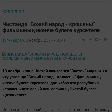
ХӘБӘРЛӘР
Чистайда "Божий народ - кряшены"
фильмының икенче бүлеге күрсәтелә
Туганайлар,
8 ноябрь 2017 - 06:41
1961
0
0
13 ноябрь көнне Чистай шәһәренең "Восток" мәдәни-ял
итү үзәгендә "Божий народ - кряшены" фильмының
икенче бүлеге күрсәтелә, дип хәбәр итә республика
керәшен иҗтимагый оешмасының Чистай бүлеге
җитәкчелеге.
Исегезгә төшерәбез, әлеге картинаны Мәскәү