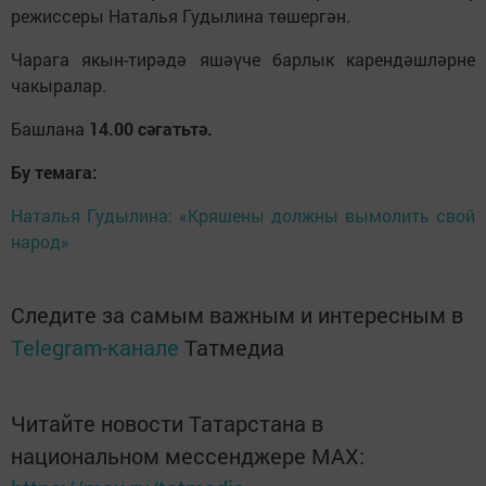
режиссеры Наталья Гудылина төшергән.
Чарага якын-тирәдә яшәүче барлык карендәшләрне
чакыралар.
Башлана
14.00 сәгатьтә.
Бу темага:
Наталья Гудылина: «Кряшены должны вымолить свой
народ»
Следите за самым важным и интересным в
Telegram-канале
Татмедиа
Читайте новости Татарстана в
национальном мессенджере MАХ: