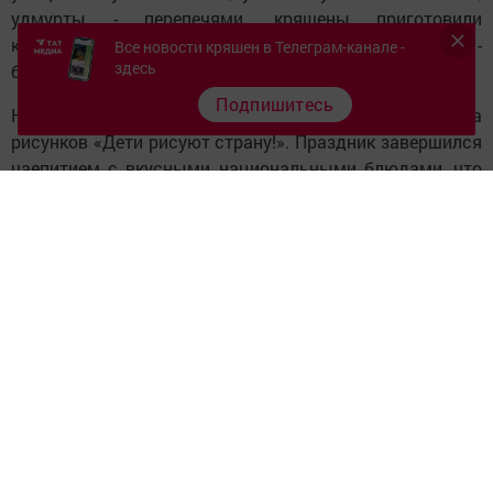
удмурты - перепечями, кряшены приготовили
кыстыбый, таджики - таджикский плов, башкиры -
Все новости кряшен в Телеграм-канале -
здесь
бишбармак, корейцы - морковный салат.
Подпишитесь
На мероприятии была организована выставка
рисунков «Дети рисуют страну!». Праздник завершился
чаепитием с вкусными национальными блюдами, что
еще больше сблизило детей и взрослых.
Следите за самым важным и интересным в
Telegram-канале
Татмедиа
Читайте новости Татарстана в
национальном мессенджере MАХ:
https://max.ru/tatmedia