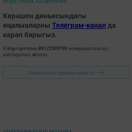
https://max.ru/tatmedia
Керәшен дөньясындагы
яңалыкларны
Телеграм-канал
да
карап барыгыз.
Хәбәрләрегезне
89172509795
номерына языгыз,
шалтыратып әйтегез.
Перейти на страницу новости
ЭТНОГРАФИЧЕСКАЯ МОЗАИКА