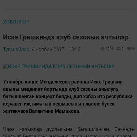
ХӘБӘРЛӘР
Иске Гришкинда клуб сезонын ачтылар
Туганайлар,
8 ноябрь 2017 - 13:43
1059
0
0
7 ноябрь көнне Менделеевск районы Иске Гришкин
авылы мәдәният йортында клуб сезоны ачылуга
багышланган концерт булды, дип хәбәр итә республика
керәшен иҗтимагый оешмасының җирле бүлек
җитәкчесе Валентина Мамакова.
Чара халыклар дуслыгына багышланган. Сәхнәдә
"Бигәш", Бигәшкәй" ансамбльләре матур чыгыш ясаган.