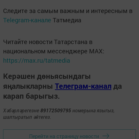
Следите за самым важным и интересным в
Telegram-канале
Татмедиа
Читайте новости Татарстана в
национальном мессенджере MАХ:
https://max.ru/tatmedia
Керәшен дөньясындагы
яңалыкларны
Телеграм-канал
да
карап барыгыз.
Хәбәрләрегезне
89172509795
номерына языгыз,
шалтыратып әйтегез.
Перейти на страницу новости