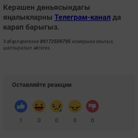
Керәшен дөньясындагы
яңалыкларны
Телеграм-канал
да
карап барыгыз.
Хәбәрләрегезне
89172509795
номерына языгыз,
шалтыратып әйтегез.
Оставляйте реакции
1
0
0
0
0