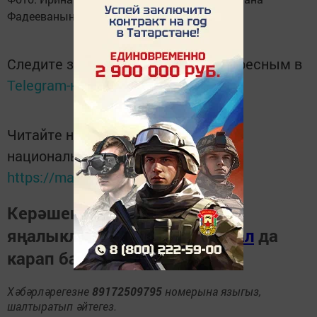
Фадееваның шәхси архивыннан
Следите за самым важным и интересным в
Telegram-канале
Татмедиа
Читайте новости Татарстана в
национальном мессенджере MАХ:
https://max.ru/tatmedia
Керәшен дөньясындагы
яңалыкларны
Телеграм-канал
да
карап барыгыз.
Хәбәрләрегезне
89172509795
номерына языгыз,
шалтыратып әйтегез.