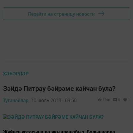
Перейти на страницу новости
ХӘБӘРЛӘР
Зәйдә Питрау бәйрәме кайчан була?
Туганайлар,
10 июль 2018 - 09:50
1796
0
1
Җәйнең уртасына да якынлашабыз. Болыннарда