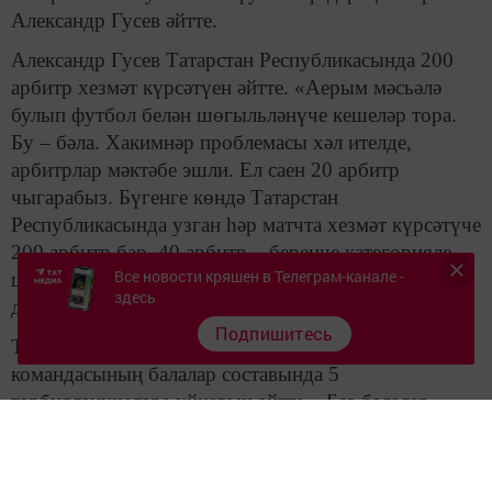
Александр Гусев әйтте.
Александр Гусев Татарстан Республикасында 200
арбитр хезмәт күрсәтүен әйтте. «Аерым мәсьәлә
булып футбол белән шөгыльләнүче кешеләр тора.
Бу – бәла. Хакимнәр проблемасы хәл ителде,
арбитрлар мәктәбе эшли. Ел саен 20 арбитр
чыгарабыз. Бүгенге көндә Татарстан
Республикасында узган һәр матчта хезмәт күрсәтүче
200 арбитр бар. 40 арбитр – беренче категорияле,
Все новости кряшен в Телеграм-канале -
шул сәбәпле алар бар төрле футбол ярышларында
здесь
да эшли алалар», – диде ул.
Подпишитесь
ТР футбол федерациясе рәисе Россия футбол
командасының балалар составында 5
тәрбияләнүчеләре уйнавын әйтте. «Без балалар
белән 9 яшьтән эшли башлыйбыз. Башка
регионнарда футбол федерациясе күп очракта
балалар белән 11 яшьтән эшли башлый. Бүгенге