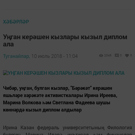
ХӘБӘРЛӘР
Уңган керәшен кызлары кызыл диплом
ала
Туганайлар,
10 июль 2018 - 11:04
2046
0
5
Чибәр, уңган, булган кызлар, "Бәрәкәт" керәшен
яшьләре хәрәкәте активисткалары Ирина Иреева,
Марина Волкова һәм Светлана Фадеева шушы
көннәрдә кызыл диплом алдылар
Ирина Казан федераль университетының Филология
бүлеген, Марина Идарә, икътисад һәм финанслар