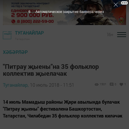
5
Автоматическое закрытие баннера через
ТУГАНАЙЛАР
16+
Татарстан
ХӘБӘРЛӘР
"Питрау җыены"на 35 фольклор
коллектив җыелачак
Туганайлар,
10 июль 2018 - 11:51
1501
0
1
14 июль Мамадыш районы Җөри авылында булачак
"Питрау җыены" фестиваленә Башкортостан,
Татарстан, Чиләбедән 35 фольклор коллектив киләчәк