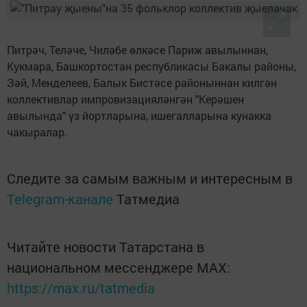
Питрәч, Теләче, Чиләбе өлкәсе Париж авылыннан,
Кукмара, Башкортостан республикасы Бакалы районы,
Зәй, Менделеев, Балык Бистәсе районыннан килгән
коллективлар импровизацияләнгән "Керәшен
авылында" үз йортларына, ишегалларына кунакка
чакыралар.
Следите за самым важным и интересным в
Telegram-канале
Татмедиа
Читайте новости Татарстана в
национальном мессенджере MАХ:
https://max.ru/tatmedia