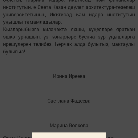
институтын, ә Света Казан дәүләт архитектура-төзелеш
университетының Икътисад һәм идарә институтын
уңышлы тәмамладылар.
Кызларыбызга киләчәктә яхшы, күңелләре яраткан
эшкә урнашып, үз һөнәрләре буенча зур уңышларга
ирешүләрен телибез. Һәрчак алда булыгыз, мактаулы
булыгыз!
Ирина Иреева
Светлана Фадеева
Марина Волкова
Фото: Ирина Иреева, Марина Волкова, Светлана