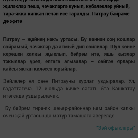
җиләкләр пешә, чәчәкләргә кунып, күбәләкләр уйный,
тирә-якка кипкән печән исе таралды. Питрау бәйрәме
дә җитә
Питрау – җәйнең нәкъ уртасы. Бу көннән соң кошлар
сайрамый, чәчәкләр дә атмый дип сөйлиләр. Шул көнне
керәшен халкы җыелып, бәйрәм итә, яшь кызлар
тәкыялар үреп, елгага агызалар – сөйгән ярлары
кайсы яктан киләсен юрыйлар.
Зәйлеләр ел саен Питрауны зурлап уздыралар. Ул,
гадәттәгечә, 12 июльдә кичке сәгать 5тә Кашкатау
итәгендә уздырылачак.
Бу бәйрәм тирә-як шәһәр-районнар һәм район халкы
өчен җәй уртасында матур тамашага әверелде.
"Зәй офыклары"