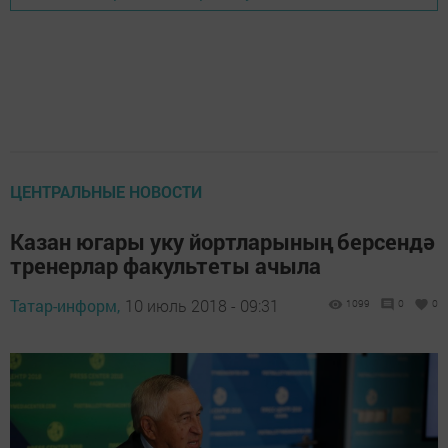
ЦЕНТРАЛЬНЫЕ НОВОСТИ
Казан югары уку йортларының берсендә
тренерлар факультеты ачыла
Татар-информ,
10 июль 2018 - 09:31
1099
0
0