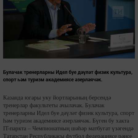
Булачак тренерларны Идел буе дәүләт физик культура,
спорт һәм туризм академиясе әзерләячәк.
Казанда югары уку йортларының берсендә
тренерлар факультеты ачылачак. Булачак
тренерларны Идел буе дәүләт физик культура, спорт
һәм туризм академиясе әзерләячәк. Бүген бу хакта
IT-паркта – Чемпионатның шәһәр матбугат үзәгендә
Татарстан Республикасы футбол федерациясе рәисе