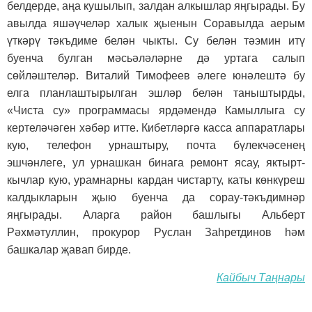
белдерде, аңа кушылып, залдан алкышлар яңгырады. Бу
авылда яшәүчеләр халык җыенын Соравылда аерым
үткәрү тәкъдиме белән чыкты. Су белән тәэмин итү
буенча булган мәсьәләләрне дә уртага салып
сөйләштеләр. Виталий Тимофеев әлеге юнәлештә бу
елга планлаштырылган эшләр белән таныштырды,
«Чиста су» программасы ярдәмендә Камыллыга су
кертеләчәген хәбәр итте. Кибетләргә касса аппаратлары
кую, телефон урнаш­тыру, почта бүлекчәсенең
эшчәнлеге, ул урнашкан бинага ремонт ясау, яктырт­
кычлар кую, урамнарны кардан чистарту, каты көнкүреш
калдыкларын җыю буенча да сорау-тәкъдимнәр
яңгырады. Аларга район башлыгы Альберт
Рәхмәтуллин, прокурор Руслан Заһретдинов һәм
башкалар җавап бирде.
Кайбыч Таңнары