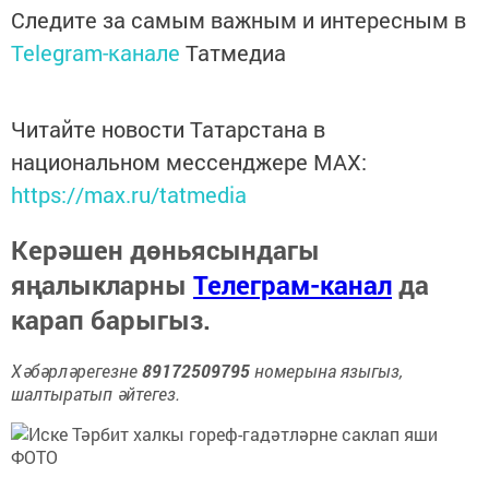
Следите за самым важным и интересным в
Telegram-канале
Татмедиа
Читайте новости Татарстана в
национальном мессенджере MАХ:
https://max.ru/tatmedia
Керәшен дөньясындагы
яңалыкларны
Телеграм-канал
да
карап барыгыз.
Хәбәрләрегезне
89172509795
номерына языгыз,
шалтыратып әйтегез.