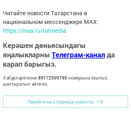
Читайте новости Татарстана в
национальном мессенджере MАХ:
https://max.ru/tatmedia
Керәшен дөньясындагы
яңалыкларны
Телеграм-канал
да
карап барыгыз.
Хәбәрләрегезне
89172509795
номерына языгыз,
шалтыратып әйтегез.
Перейти на страницу новости