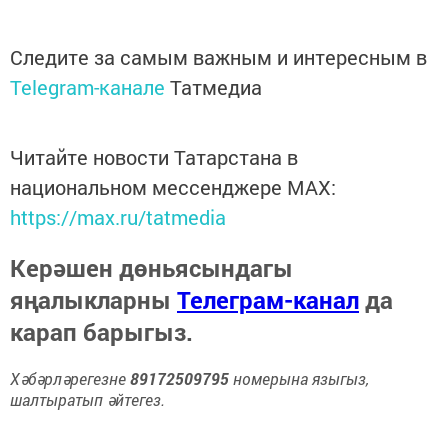
Следите за самым важным и интересным в
Telegram-канале
Татмедиа
Читайте новости Татарстана в
национальном мессенджере MАХ:
https://max.ru/tatmedia
Керәшен дөньясындагы
яңалыкларны
Телеграм-канал
да
карап барыгыз.
Хәбәрләрегезне
89172509795
номерына языгыз,
шалтыратып әйтегез.