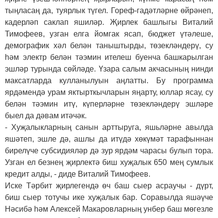
тыңласаң да, туярлык түгел. Гореф-гадәтләрне өйрәнеп,
кадерләп саклап яшиләр. Җирлек башлыгы Виталий
Тимофеев, узган елга йомгак ясап, бюджет үтәлеше,
демографик хәл белән таныштырды, төзекләндерү, су
һәм электр белән тәэмин ителеш буенча башкарылган
эшләр турында сөйләде. Үзара салым акчасының нинди
максатларда кулланылуын аңлатты. Бу программа
ярдәмендә урам яктырткычларын яңарту, юллар ясау, су
белән тәэмин итү, күперләрне төзекләндерү эшләре
быел да дәвам итәчәк.
- Хуҗалыкларның санын арттыруга, яшьләрне авылда
яшәтеп, эшле дә, ашлы да итүдә хөкүмәт тарафыннан
бирелүче субсидияләр дә зур ярдәм чарасы булып тора.
Узган ел безнең җирлектә биш хуҗалык 650 мең сумлык
кредит алды, - диде Виталий Тимофеев.
Иске Тәрбит җирлегендә өч баш сыер асраучы - дүрт,
биш сыер тотучы ике хуҗалык бар. Соравылда яшәүче
Нәсибә һәм Алексей Макаровларның унбер баш мөгезле