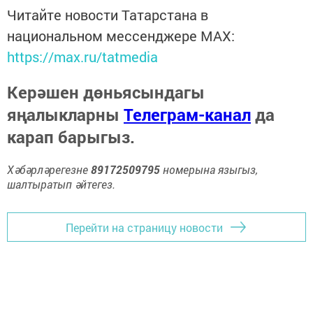
Читайте новости Татарстана в
национальном мессенджере MАХ:
https://max.ru/tatmedia
Керәшен дөньясындагы
яңалыкларны
Телеграм-канал
да
карап барыгыз.
Хәбәрләрегезне
89172509795
номерына языгыз,
шалтыратып әйтегез.
Перейти на страницу новости