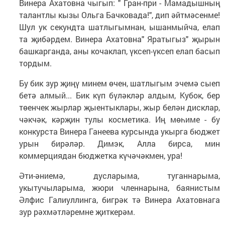
Винера Ахатовна чыгып: " Гран-при - Мамадышның
талантлы кызы Ольга Бачковада!", дип әйтмәсенме!
Шул ук секундта шатлыгымнан, ышанмыйча, елап
та җибәрдем. Винера Ахатовна" Яратыгыз" җырын
башкарганда, аны кочаклап, үксеп-үксеп елап басып
тордым.
Бу бик зур җиңү минем өчен, шатлыгым эчемә сыеп
бетә алмый... Бик күп бүләкләр алдым, Кубок, бер
төенчек жырлар җыентыклары, жыр белән дисклар,
чәкчәк, кәрҗин тулы косметика. Иң мөһиме - бу
конкурста Винера Ганеева курсында укырга бюджет
урын бирәләр. Димэк, Алла бирса, мин
коммерциядан бюджетка күчәчәкмен, ура!
Әти-әниемә, дусларыма, туганнарыма,
укытучыларыма, жюри членнарына, баянистым
Әлфис Галиуллинга, бигрәк тә Винера Ахатовнага
зур рәхмәтләремне җиткерәм.