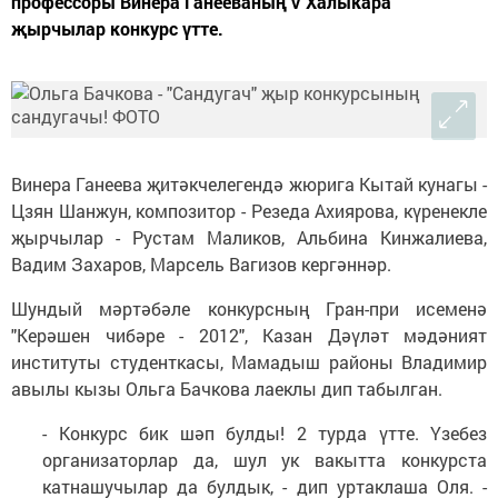
профессоры Винера Ганееваның V Халыкара
җырчылар конкурс үтте.
Винера Ганеева җитәкчелегендә жюрига Кытай кунагы -
Цзян Шанжун, композитор - Резеда Ахиярова, күренекле
җырчылар - Рустам Маликов, Альбина Кинжалиева,
Вадим Захаров, Марсель Вагизов кергәннәр.
Шундый мәртәбәле конкурсның Гран-при исеменә
"Керәшен чибәре - 2012", Казан Дәүләт мәдәният
институты студенткасы, Мамадыш районы Владимир
авылы кызы Ольга Бачкова лаеклы дип табылган.
- Конкурс бик шәп булды! 2 турда үтте. Үзебез
организаторлар да, шул ук вакытта конкурста
катнашучылар да булдык, - дип уртаклаша Оля. -