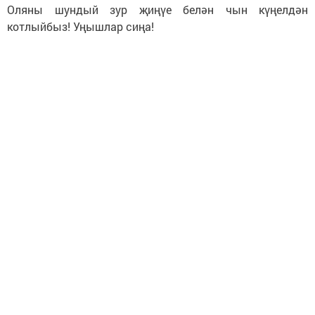
Оляны шундый зур җиңүе белән чын күңелдән
котлыйбыз! Уңышлар сиңа!