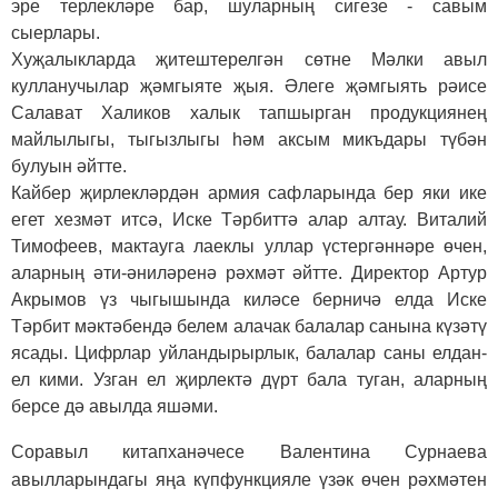
эре терлекләре бар, шуларның сигезе - савым
сыерлары.
Хуҗалыкларда җитештерелгән сөтне Мәлки авыл
кулланучылар җәмгыяте җыя. Әлеге җәмгыять рәисе
Салават Халиков халык тапшырган продукциянең
майлылыгы, тыгызлыгы һәм аксым микъдары түбән
булуын әйтте.
Кайбер җирлекләрдән армия сафларында бер яки ике
егет хезмәт итсә, Иске Тәрбиттә алар алтау. Виталий
Тимофеев, мактауга лаеклы уллар үстергәннәре өчен,
аларның әти-­әниләренә рәхмәт әйтте. Директор Артур
Акрымов үз чыгышында киләсе берничә елда Иске
Тәрбит мәктәбендә белем алачак балалар санына күзәтү
ясады. Цифрлар уйландырырлык, балалар саны елдан-
ел кими. Узган ел җирлектә дүрт бала туган, аларның
берсе дә авылда яшәми.
Соравыл китапханәчесе Валентина Сурнаева
авылларындагы яңа күпфункцияле үзәк өчен рәхмәтен