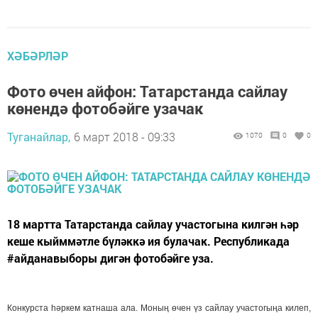
ХӘБӘРЛӘР
Фото өчен айфон: Татарстанда сайлау
көнендә фотобәйге узачак
Туганайлар,
6 март 2018 - 09:33
1070
0
0
18 мартта Татарстанда сайлау участогына килгән һәр
кеше кыйммәтле бүләккә ия булачак. Республикада
#айданавыборы дигән фотобәйге уза.
Конкурста һәркем катнаша ала. Моның өчен үз сайлау участогыңа килеп,