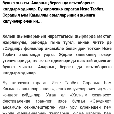
булып чыкты. Аларның берсен дә игътибарсыз
калдырмадылар. Бу җирлеккә караган Иске Тәрбит,
Соравыл һәм Камыллы авылларыннан җыенга
килүчеләр өчен иң...
Халык җыеннарының чираттагысы җырларда мактап
җырланучы, районда гына түгел, аннан читтә дә
«Сәүдияр» фольклор ансамбле белән дан тоткан Иске
Тәрбит авылында узды. Җирле халыкның гозер-
үтенечләре дә, теләк-тәкъдимнәре дә шактый җыелган
булып чыкты. Аларның берсен дә игътибарсыз
калдырмадылар.
Бу җирлеккә караган Иске Тәрбит, Соравыл һәм
Камыллы авылларыннан җыенга килүчеләр өчен иң элек
концерт куйдылар. Узган ел «Халкым хәзинәсе»
фестивалендә гран-при иясе булган «Сәүдияр»
ансамбле сәхнәләштергән урак уру күренешен һәм
җирле үзешчәннәрнең җыр­ларын, күпме карасаң һәм