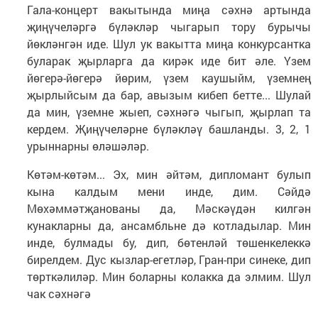
Гала-концерт вакытында миңа сәхнә артында
җиңүчеләргә бүләкләр чыгарып тору бурычы
йөкләнгән иде. Шул ук вакытта миңа конкурсантка
буларак җырларга да кирәк иде бит әле. Үзем
йөгерә-йөгерә йөрим, үзем каушыйм, үземнең
җырлыйсым да бар, авызым кибеп бетте... Шулай
да мин, үземне жыеп, сәхнәгә чыгып, җырлап та
кердем. Җиңүчеләрне бүләкләү башланды. 3, 2, 1
урыннарны өләшәләр.
Көтәм-көтәм... Эх, мин әйтәм, дипломант булып
кына калдым мени инде, дим. Сәйдә
Мөхәммәтҗанованы да, Мәскәүдән килгән
кунакларны да, ансамбльне дә котладылар. Мин
инде, булмады бу, дип, бөтенләй төшенкелеккә
бирелдем. Дус кызлар-егетләр, Гран-при синеке, дип
төрткәлиләр. Мин боларны колакка да элмим. Шул
чак сәхнәгә