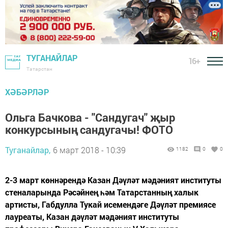
ТУГАНАЙЛАР
16+
Татарстан
ХӘБӘРЛӘР
Ольга Бачкова - "Сандугач" җыр
конкурсының сандугачы! ФОТО
Туганайлар,
6 март 2018 - 10:39
1182
0
0
2-3 март көннәрендә Казан Дәүләт мәдәният институты
стеналарында Рәсәйнең һәм Татарстанның халык
артисты, Габдулла Тукай исемендәге Дәүләт премиясе
лауреаты, Казан дәүләт мәдәният институты