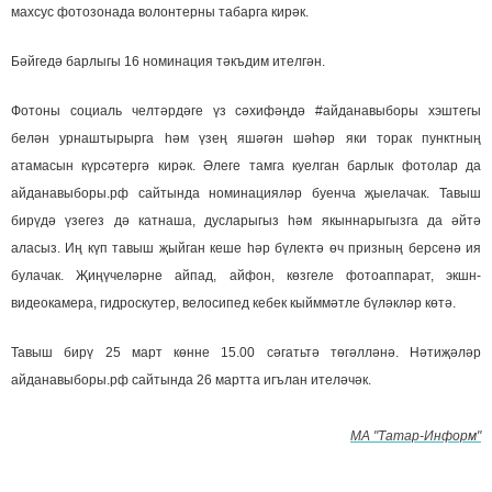
махсус фотозонада волонтерны табарга кирәк.
Бәйгедә барлыгы 16 номинация тәкъдим ителгән.
Фотоны социаль челтәрдәге үз сәхифәңдә #айданавыборы хэштегы
белән урнаштырырга һәм үзең яшәгән шәһәр яки торак пунктның
атамасын күрсәтергә кирәк. Әлеге тамга куелган барлык фотолар да
айданавыборы.рф сайтында номинацияләр буенча җыелачак. Тавыш
бирүдә үзегез дә катнаша, дусларыгыз һәм якыннарыгызга да әйтә
аласыз. Иң күп тавыш җыйган кеше һәр бүлектә өч призның берсенә ия
булачак. Җиңүчеләрне айпад, айфон, көзгеле фотоаппарат, экшн-
видеокамера, гидроскутер, велосипед кебек кыйммәтле бүләкләр көтә.
Тавыш бирү 25 март көнне 15.00 сәгатьтә төгәлләнә. Нәтиҗәләр
айданавыборы.рф сайтында 26 мартта игълан ителәчәк.
МА "Татар-Информ"