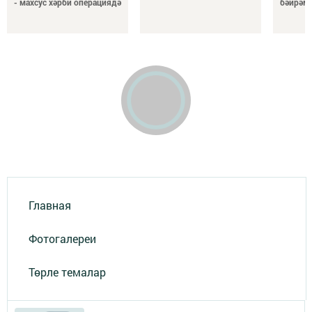
- махсус хәрби операциядә
бәйрәмг
Главная
Фотогалереи
Төрле темалар