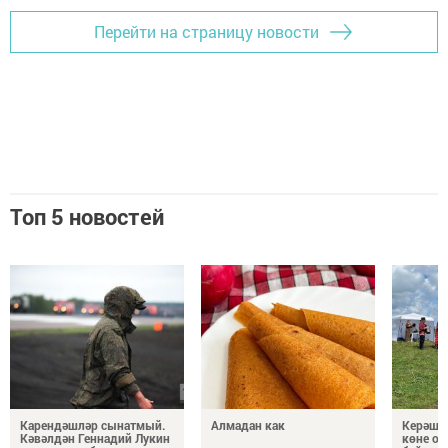
Перейти на страницу новости
Топ 5 новостей
Карендәшләр сынатмый.
Алмадан как
Керәше
Кәвәлдән Геннадий Лукин
көне о