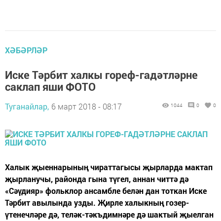
ХӘБӘРЛӘР
Иске Тәрбит халкы гореф-гадәтләрне
саклап яши ФОТО
Туганайлар,
6 март 2018 - 08:17
1044
0
0
Халык җыеннарының чираттагысы җырларда мактап
җырланучы, районда гына түгел, аннан читтә дә
«Сәүдияр» фольклор ансамбле белән дан тоткан Иске
Тәрбит авылында узды. Җирле халыкның гозер-
үтенечләре дә, теләк-тәкъдимнәре дә шактый җыелган