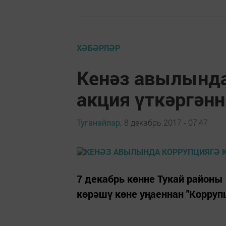
ХӘБӘРЛӘР
Кенәз авылында
акция үткәргәнн
Туганайлар,
8 декабрь 2017 - 07:47
7 декабрь көнне Тукай район
көрәшү көне уңаеннан "Коррупц