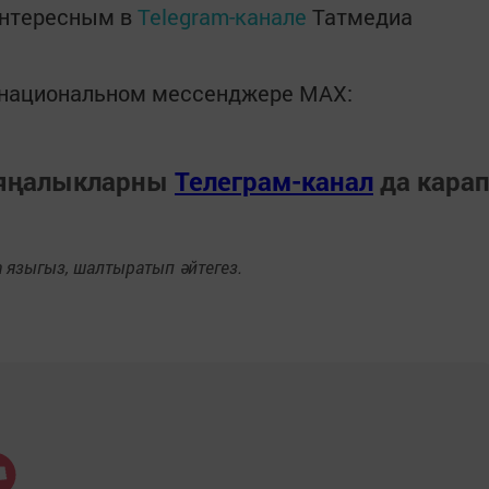
интересным в
Telegram-канале
Татмедиа
в национальном мессенджере MАХ:
 яңалыкларны
Телеграм-канал
да кара
языгыз, шалтыратып әйтегез.