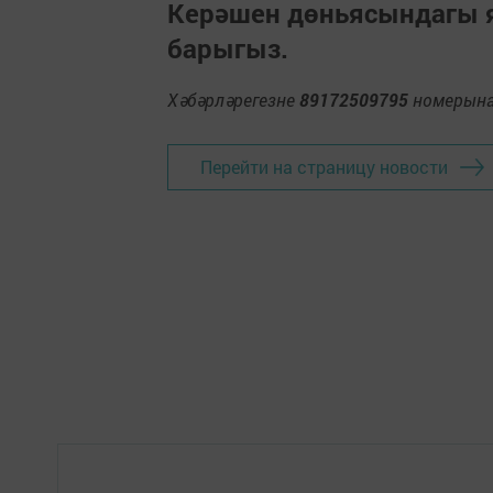
Керәшен дөньясындагы
барыгыз.
Хәбәрләрегезне
89172509795
номерына 
Перейти на страницу новости