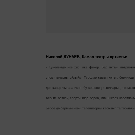
Николай ДУНАЕВ,
Камал театры артисты:
- Күңелемдә ике хис, ике фикер. Бер яктан, патриоти
спортчыларны уйлыйм. Тү­рәләр кызып китеп, бернинди
дип карар чыгара икән, бу ке­шенең хыялларын, тормыш
Аерым безнең спортчылар барса, һич­шиксез караячак
Берсе дә бармый икән, телевизорны кабызып та тормаяч