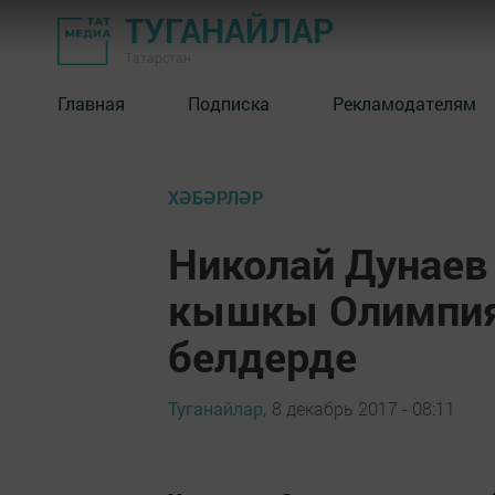
ТУГАНАЙЛАР
Татарстан
Главная
Подписка
Рекламодателям
ХӘБӘРЛӘР
Николай Дунаев
кышкы Олимпияд
белдерде
Туганайлар,
8 декабрь 2017 - 08:11