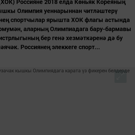
ХОК) Россияне 2018 елда Көньяк Кореяның
кышкы Олимпия уеннарыннан читләштерү
езнең спортчылар ярышта ХОК флагы астында
Го­мумән, аларның Олимпиадага бару-бармавы
нистрлыгының бер генә хезмәткәренә дә бу
ячәк. Россиянең элеккеге спорт...