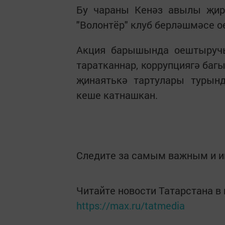
Бу чараны Кенәз авылы җир
"Волонтёр" клуб берләшмәсе о
Акция барышында оештыручы
таратканнар, коррупциягә баг
җинаятькә тартулары турынд
кеше катнашкан.
Следите за самым важным и 
Читайте новости Татарстана 
https://max.ru/tatmedia