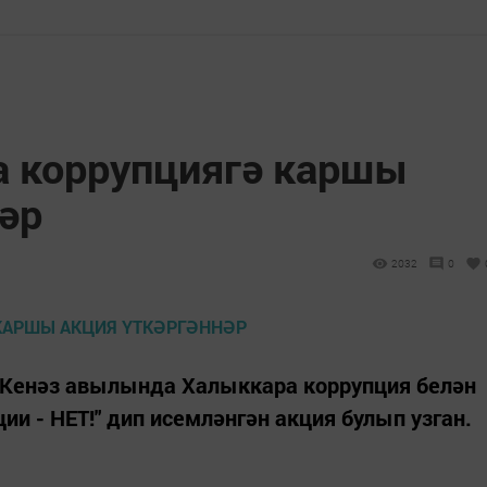
 коррупциягә каршы
әр
2032
0
ы Кенәз авылында Халыккара коррупция белән
ии - НЕТ!" дип исемләнгән акция булып узган.