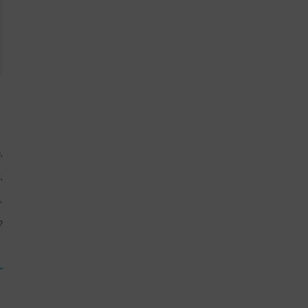
,
,
.
?
"