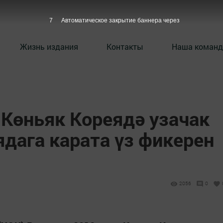
6
Автоматическое закрытие баннера через
Жизнь издания
Контакты
Наша команд
 Көньяк Кореядә узачак
ага карата үз фикерен
2056
0