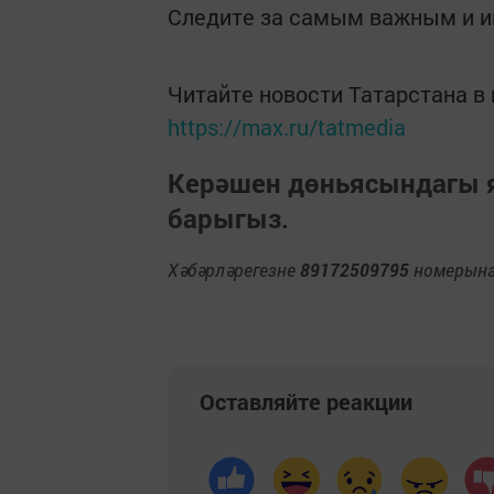
Следите за самым важным и 
Читайте новости Татарстана 
https://max.ru/tatmedia
Керәшен дөньясындагы
барыгыз.
Хәбәрләрегезне
89172509795
номерына 
Оставляйте реакции