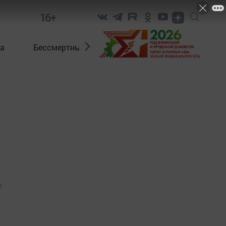
16+
а
Бессмертный полк. Кряшены
0