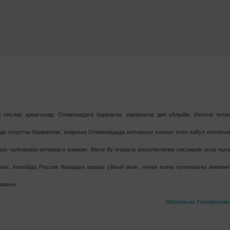
к хисләр аркасында, Олимпиадага бармас­ка, карамаска дип уйлыйм. Икенче яктан
 дә спортчы бармаячак, аларның Олимпиадада катнашуы хыянәт итеп кабул ите­ләчәк
ын чәл­пәрәмә ки­терергә мөмкин. Менә бу очракта кешелеклелек хисләрем өскә чыга
мын. Хоккейда Россия Канадага каршы уйный икән, ничек моны күзәт­мәскә мөмкин
акмын.
"Ватаным Татарстан