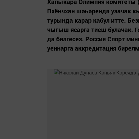
Халыкара Олимпия комитеты (
Пхёнчхан шәһәрендә узачак 
турында карар кабул итте. Б
чыгыш ясарга тиеш булачак. 
да билгесез. Россия Спорт ми
уеннарга аккредитация бирелмә