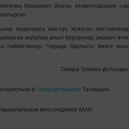
легенең Мәдәният йорты хезмәткәрләре һә
ештырган.
лар кешеләргә маһсус ясалган листовкала
ышланган аңлатма алып барганнар, ришвәт өче
а сөйләгәннәр. Чарада барлыгы йөзгә якы
Тамара Тузеева фотолары
интересным в
Telegram-канале
Татмедиа
в национальном мессенджере MАХ: