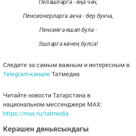
Пеләшләргә - яңа чәч,
Пенсионерларга акча - бер букча,
Пенсиягә яшәп була -
Эшләргә көчең булса!
Следите за самым важным и интересным в
Telegram-канале
Татмедиа
Читайте новости Татарстана в
национальном мессенджере MАХ:
https://max.ru/tatmedia
Керәшен дөньясындагы