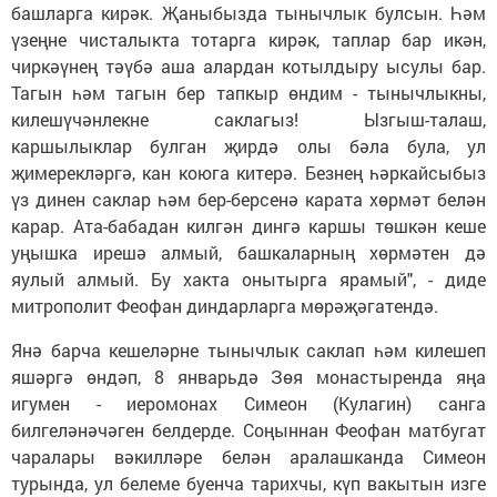
башларга кирәк. Җаныбызда тынычлык булсын. Һәм
үзеңне чисталыкта тотарга кирәк, таплар бар икән,
чиркәүнең тәүбә аша алардан котылдыру ысулы бар.
Тагын һәм тагын бер тапкыр өндим - тынычлыкны,
килешүчәнлекне саклагыз! Ызгыш-талаш,
каршылыклар булган җирдә олы бәла була, ул
җимерекләргә, кан коюга китерә. Безнең һәркайсыбыз
үз динен саклар һәм бер-берсенә карата хөрмәт белән
карар. Ата-бабадан килгән дингә каршы төшкән кеше
уңышка ирешә алмый, башкаларның хөрмәтен дә
яулый алмый. Бу хакта онытырга ярамый", - диде
митрополит Феофан диндарларга мөрәҗәгатендә.
Янә барча кешеләрне тынычлык саклап һәм килешеп
яшәргә өндәп, 8 январьдә Зөя монастыренда яңа
игумен - иеромонах Симеон (Кулагин) санга
билгеләнәчәген белдерде. Соңыннан Феофан матбугат
чаралары вәкилләре белән аралашканда Симеон
турында, ул белеме буенча тарихчы, күп вакытын изге