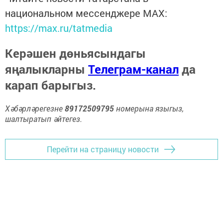
национальном мессенджере MАХ:
https://max.ru/tatmedia
Керәшен дөньясындагы
яңалыкларны
Телеграм-канал
да
карап барыгыз.
Хәбәрләрегезне
89172509795
номерына языгыз,
шалтыратып әйтегез.
Перейти на страницу новости