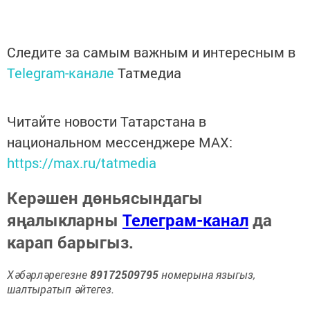
Следите за самым важным и интересным в
Telegram-канале
Татмедиа
Читайте новости Татарстана в
национальном мессенджере MАХ:
https://max.ru/tatmedia
Керәшен дөньясындагы
яңалыкларны
Телеграм-канал
да
карап барыгыз.
Хәбәрләрегезне
89172509795
номерына языгыз,
шалтыратып әйтегез.