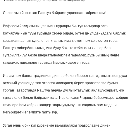
Сезне чын йөрәктән Раштуа бәйрәме уңаеннан тәбрик итәм!
Вифлеем йолдызының ягымлы нурлары бик күп гасырлар элек
Коткаручының тууы турында хәбәр бирде, бүген дә ул дөньядагы барлык
христианнарның күңеленә яктылык, иман, өмет һәм сөю өстәп тора.
Раштуа миһербанлылык, Ана булу бәхете кебек олы хисләр белән
сугарылган, ул безгә шәфкатьлелек һәм гаделлек, рухыбызның мәңге
какшамас нигезләре турында һәрчак искәртеп тора.
Ислам һәм башка традицион диннәр белән беррәттән, җәмгыятьнең рухи-
әхлакый үсешендә төп этәргеч көчләрнең берсе православие булып
торган Татарстанда Раштуа һәрчак дуслык-татулык, аңлашу-хөрмәт, киң
күңеллелек белән бәйрәм ителә. Һәр ел саен Чыршы бәйрәмнәре, хәйрия
кичәләре һәм хәйрия концертлары уздыруның социаль һәм мәдәни-
мәгърифәти әһәмияте гаять зур.
Узган елның бик күп күренекле вакыйгалары православие динен