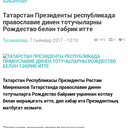
ХӘБӘРЛӘР
Татарстан Президенты республикада
православие динен тотучыларны
Рождество белән тәбрик итте
Туганайлар,
7 гыйнвар 2017 - 10:10
1612
0
0
Татарстан Республикасы Президенты Рөстәм
Миңнеханов Татарстанда православие динен
тотучыларга Рождество бәйрәме уңаеннан котлау
белән мөрәҗәгать итте, дип хәбәр итә Президентның
матбугат хезмәте.
"Православие динендәге хөрмәтле ватандашлар!