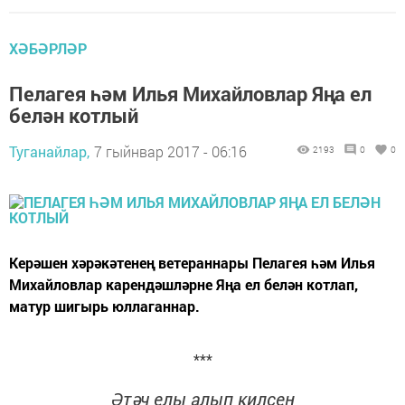
ХӘБӘРЛӘР
Пелагея һәм Илья Михайловлар Яңа ел
белән котлый
Туганайлар,
7 гыйнвар 2017 - 06:16
2193
0
0
Керәшен хәрәкәтенең ветераннары Пелагея һәм Илья
Михайловлар карендәшләрне Яңа ел белән котлап,
матур шигырь юллаганнар.
***
Әтәч елы алып килсен