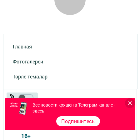
Главная
Фотогалереи
Төрле темалар
Все новости кряшен в Телеграм-канале -
здесь
Подпишитесь
Телефон АО «ТАТМЕДИА»:
(843) 222 09 84
16+