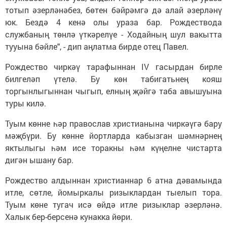
тотып әзерләнәбез, бөтен бәйрәмгә дә алай әзерләнү
юк. Бездә 4 кенә олы ураза бар. Рождествода
службаның төнлә үткәрелүе - Ходайның шул вакытта
тууына бәйле", - дип аңлатма бирде отец Павел.
Рождество чиркәү тарафыннан IV гасырдан бирле
билгеләп үтелә. Бу көн табигатьнең кояш
торгынлыгыннан чыгып, елның җәйгә таба авышуына
туры килә.
Туым көнне һәр православ христианына чиркәүгә бару
мәҗбүри. Бу көнне йортларда кабызган шәмнәрнең
яктылыгы һәм исе торакны һәм күңелне чистарта
дигән ышану бар.
Рождество алдыннан христианнар 6 атна дәвамында
итле, сөтле, йомыркалы ризыклардан тыелып тора.
Туым көне тугач исә өйдә итле ризыклар әзерләнә.
Халык бер-берсенә кунакка йөри.