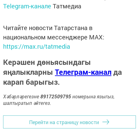
Telegram-канале
Татмедиа
Читайте новости Татарстана в
национальном мессенджере MАХ:
https://max.ru/tatmedia
Керәшен дөньясындагы
яңалыкларны
Телеграм-канал
да
карап барыгыз.
Хәбәрләрегезне
89172509795
номерына языгыз,
шалтыратып әйтегез.
Перейти на страницу новости