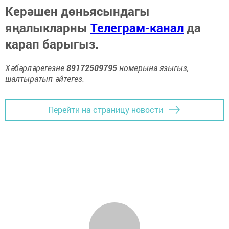
Керәшен дөньясындагы
яңалыкларны
Телеграм-канал
да
карап барыгыз.
Хәбәрләрегезне
89172509795
номерына языгыз,
шалтыратып әйтегез.
Перейти на страницу новости