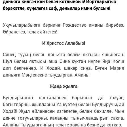
дөньяга килгән көн белән котлыйбыз! Йортларыгыз
бәрәкәтле, күңелегез саф, дөньялар имин булсын!
Укучыларыбызга берничә Рождество иманы бирәбез.
Өйрәнегез, теләк әйтегез!
И Христос Аллабыз!
Синең тууың белән дөньяга белем яктысы яшьнәгән.
Шул белем яктысы аша Сине күктән иңгән Яңа Кояш
дип белгәннәр. И Ходай, шөкер сиңа. Бүген Мария
дөньяга Мәңгелекне тыудырган. Аминь!
Җаңа җылга
Булдырылган нәстәләрнең барысын да төзүче,
багытларны, җылларны Үз куәтең белән Булдыручы, эй
Ходай! Җыл әйләнәсен изгелегең белән бәхиллә. Чын
денне тотучыларны, калаңны тынычландырып сакла.
Алланы Тыудырганның теләге хакына безне дә коткар.