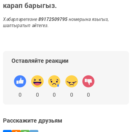
карап барыгыз.
Хәбәрләрегезне
89172509795
номерына языгыз,
шалтыратып әйтегез.
Оставляйте реакции
0
0
0
0
0
Расскажите друзьям