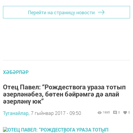
Перейти на страницу новости
ХӘБӘРЛӘР
Отец Павел: “Рождествога ураза тотып
әзерләнәбез, бөтен бәйрәмгә дә алай
әзерләнү юк”
Туганайлар,
7 гыйнвар 2017 - 09:50
1695
0
0