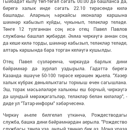
Гыйбадәт кылу төп-төгәл сәгать 00.00 дә башланса да,
бирегә халык инде сәгать 22.10 тирәсендә килә
башлады. Аларның һәркайсы иконалар каршына
шәмнәр кабызып куйды, чукынып, теләкләр теләде.
Төнге 12 тулганнан соң исә отец Павел Павлов
службаны башлап җибәрде. Әмма чиркәүгә аннан соң
да кеше килә торды, шәмнәр кабызып, теләкләр теләде,
алтарь каршында бара торган келәүгә кушылды.
Отец Павел сүзләренчә, чиркәүдә барлык дини
бәйрәмнәр дә зурлап уздырыла. Гадәттә бирегә
Казанда яшәүче 50-100 тирәсе керәшен җыела. "Хәзер
халык күбрәк дөньялыктагы тормыш өчен сагышлана.
Эш, торак мәсьәләләре халыкны еш борчый, чиркәүгә
дә шундый мөрәҗәгатьләр, теләкләр белән киләләр", -
диде ул "Татар-информ" хәбәрчесенә.
Чиркәү әһеле билгеләп үткәнчә, Рождестводагы
служба, башка дини бәйрәмнәрдән аерыла. "Рождество
службасы төнлә уза, андый төннәр бик аз. Моңа ураза