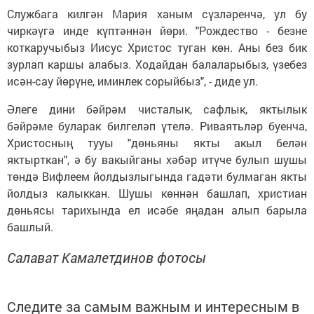
Службага килгән Мария ханым сүзләренчә, ул бу
чиркәүгә инде күптәннән йөри. "Рождество - безне
коткаручыбыз Иисус Христос туган көн. Аны без бик
зурлап каршы алабыз. Ходайдан балаларыбыз, үзебез
исән-сау йөрүне, иминлек сорыйбыз", - диде ул.
Әлеге дини бәйрәм чисталык, сафлык, яктылык
бәйрәме буларак билгеләп үтелә. Риваятьләр буенча,
Христосның тууы "дөньяны якты акыл белән
яктырткан", ә бу вакыйганы хәбәр итүче булып шушы
төндә Вифлеем йолдызлыгында гадәти булмаган якты
йолдыз калыккан. Шушы көннән башлап, христиан
дөньясы тарихында ел исәбе яңадан алып барыла
башлый.
Салават Камалетдинов фото
сы
Следите за самым важным и интересным в