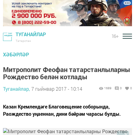
ТУГАНАЙЛАР
16+
Татарстан
ХӘБӘРЛӘР
Митрополит Феофан татарстанлыларны
Рождество белән котлады
Туганайлар,
7 гыйнвар 2017 - 10:14
1689
0
0
Казан Кремлендәге Благовещение соборында,
Раождество уңаеннан, дини бәйрәм чарасы булды.