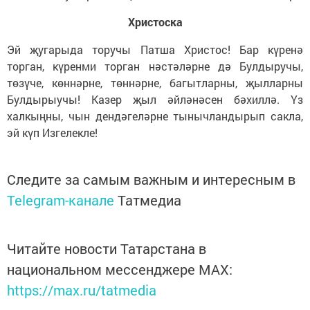
Христоска
Эй җугарыда торучы Патша Христос! Бар күренә
торган, күренми торган нәстәләрне дә Булдыручы,
төзүче, көннәрне, төннәрне, багытларны, җылларны
Булдырыучы! Казер җыл әйләнәсен бәхиллә. Үз
халкыңны, чын дендәгеләрне тынычландырып сакла,
эй күп Изгелекле!
Следите за самым важным и интересным в
Telegram-канале
Татмедиа
Читайте новости Татарстана в
национальном мессенджере MАХ:
https://max.ru/tatmedia