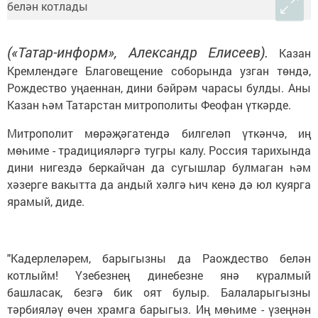
(«Татар-информ», Александр Елисеев).
Казан
Кремлендәге Благовещение соборында узган төндә,
Рождество уңаеннан, дини бәйрәм чарасы булды. Аны
Казан һәм Татарстан митрополиты Феофан үткәрде.
Митрополит мөрәҗәгатендә билгеләп үткәнчә, иң
мөһиме - традицияләргә тугры калу. Россия тарихында
дини нигездә беркайчан да сугышлар булмаган һәм
хәзерге вакытта да андый хәлгә һич кенә дә юл куярга
ярамый, диде.
"Кадерлеләрем, барыгызны да Раождество белән
котлыйм! Үзебезнең динебезне янә күралмый
башласак, безгә бик оят булыр. Балаларыгызны
тәрбияләү өчен храмга барыгыз. Иң мөһиме - үзеңнән