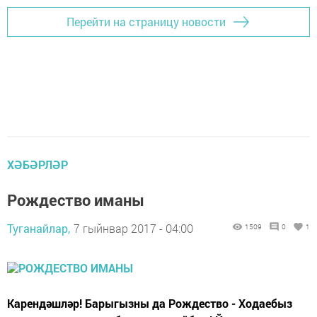
Перейти на страницу новости
ХӘБӘРЛӘР
Рождество иманы
Туганайлар,
7 гыйнвар 2017 - 04:00
1509
0
1
Карендәшләр! Барыгызны да Рождество - Ходаебыз