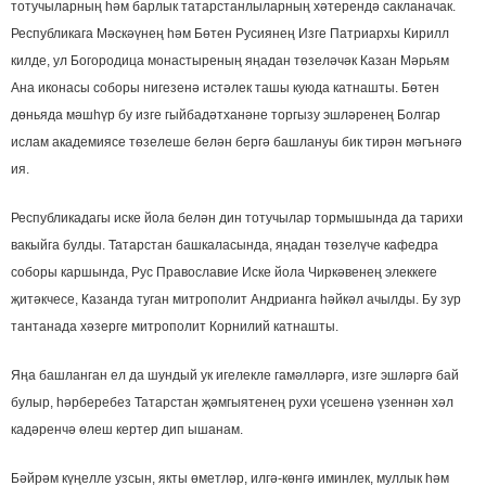
тотучыларның һәм барлык татарстанлыларның хәтерендә сакланачак.
Республикага Мәскәүнең һәм Бөтен Русиянең Изге Патриархы Кирилл
килде, ул Богородица монастыреның яңадан төзеләчәк Казан Мәрьям
Ана иконасы соборы нигезенә истәлек ташы куюда катнашты. Бөтен
дөньяда мәшһүр бу изге гыйбадәтханәне торгызу эшләренең Болгар
ислам академиясе төзелеше белән бергә башлануы бик тирән мәгънәгә
ия.
Республикадагы иске йола белән дин тотучылар тормышында да тарихи
вакыйга булды. Татарстан башкаласында, яңадан төзелүче кафедра
соборы каршында, Рус Православие Иске йола Чиркәвенең элеккеге
җитәкчесе, Казанда туган митрополит Андрианга һәйкәл ачылды. Бу зур
тантанада хәзерге митрополит Корнилий катнашты.
Яңа башланган ел да шундый ук игелекле гамәлләргә, изге эшләргә бай
булыр, һәрберебез Татарстан җәмгыятенең рухи үсешенә үзеннән хәл
кадәренчә өлеш кертер дип ышанам.
Бәйрәм күңелле узсын, якты өметләр, илгә-көнгә иминлек, муллык һәм