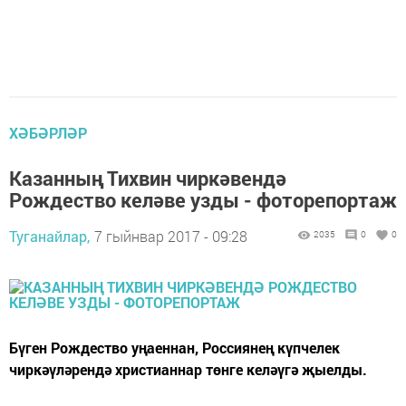
ХӘБӘРЛӘР
Казанның Тихвин чиркәвендә
Рождество келәве узды - фоторепортаж
Туганайлар,
7 гыйнвар 2017 - 09:28
2035
0
0
Бүген Рождество уңаеннан, Россиянең күпчелек
чиркәүләрендә христианнар төнге келәүгә җыелды.