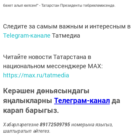
бәхет алып килсен!" - Татарстан Президенты тәбрикләмәсендә.
Следите за самым важным и интересным в
Telegram-канале
Татмедиа
Читайте новости Татарстана в
национальном мессенджере MАХ:
https://max.ru/tatmedia
Керәшен дөньясындагы
яңалыкларны
Телеграм-канал
да
карап барыгыз.
Хәбәрләрегезне
89172509795
номерына языгыз,
шалтыратып әйтегез.