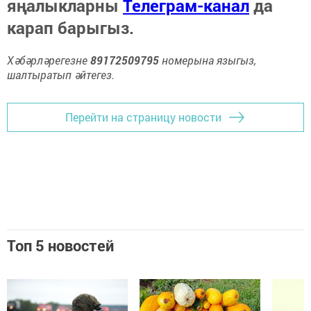
яңалыкларны
Телеграм-канал
да
карап барыгыз.
Хәбәрләрегезне
89172509795
номерына языгыз,
шалтыратып әйтегез.
Перейти на страницу новости
Топ 5 новостей