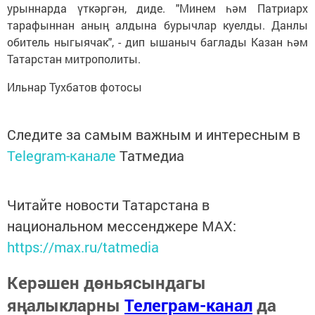
урыннарда үткәргән, диде. "Минем һәм Патриарх
тарафыннан аның алдына бурычлар куелды. Данлы
обитель ныгыячак", - дип ышаныч баглады Казан һәм
Татарстан митрополиты.
Ильнар Тухбатов фотосы
Следите за самым важным и интересным в
Telegram-канале
Татмедиа
Читайте новости Татарстана в
национальном мессенджере MАХ:
https://max.ru/tatmedia
Керәшен дөньясындагы
яңалыкларны
Телеграм-канал
да