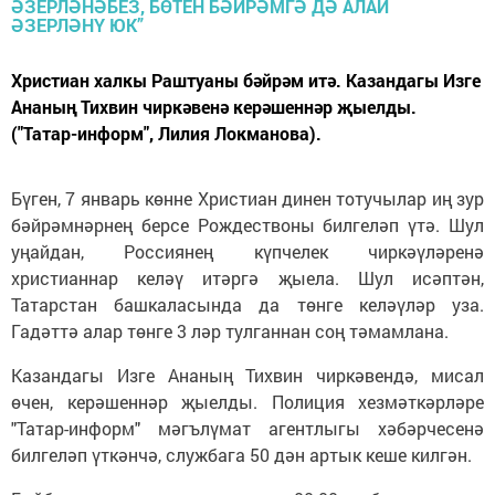
Христиан халкы Раштуаны бәйрәм итә. Казандагы Изге
Ананың Тихвин чиркәвенә керәшеннәр җыелды.
("Татар-информ", Лилия Локманова).
Бүген, 7 январь көнне Христиан динен тотучылар иң зур
бәйрәмнәрнең берсе Рождествоны билгеләп үтә. Шул
уңайдан, Россиянең күпчелек чиркәүләренә
христианнар келәү итәргә җыела. Шул исәптән,
Татарстан башкаласында да төнге келәүләр уза.
Гадәттә алар төнге 3 ләр тулганнан соң тәмамлана.
Казандагы Изге Ананың Тихвин чиркәвендә, мисал
өчен, керәшеннәр җыелды. Полиция хезмәткәрләре
"Татар-информ" мәгълүмат агентлыгы хәбәрчесенә
билгеләп үткәнчә, службага 50 дән артык кеше килгән.