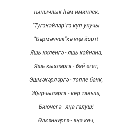
Тынычлык һәм иминлек.
"Туганайлар"га күп укучы
"Бәрмәнчек"кә яңа йорт!
Яшь киленгә - яшь кайнана,
Яшь кызларга - бай егет,
Эшмәкәрләргә - төпле банк,
Җырчыларга - көр тавыш,
Биючегә - яңа галуш!
Өлкәннәргә - яңа көч,