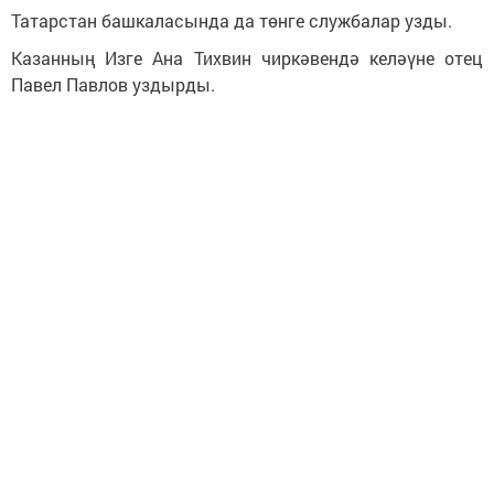
Татарстан башкаласында да төнге
слу
жбалар узды.
Казанның Изге Ана Тихвин чиркәвендә к
еләүне оте
ц
Павел Павлов уздырды.