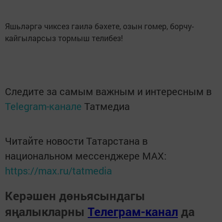
Яшьләргә чиксез гаилә бәхете, озын гомер, борчу-
кайгыларсыз тормыш телибез!
Следите за самым важным и интересным в
Telegram-канале
Татмедиа
Читайте новости Татарстана в
национальном мессенджере MАХ:
https://max.ru/tatmedia
Керәшен дөньясындагы
яңалыкларны
Телеграм-канал
да