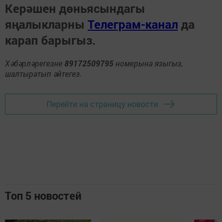
Керәшен дөньясындагы
яңалыкларны
Телеграм-канал
да
карап барыгыз.
Хәбәрләрегезне
89172509795
номерына языгыз,
шалтыратып әйтегез.
Перейти на страницу новости
Топ 5 новостей