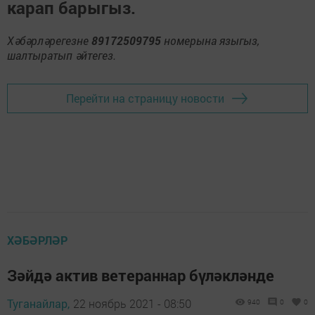
карап барыгыз.
Хәбәрләрегезне
89172509795
номерына языгыз,
шалтыратып әйтегез.
Перейти на страницу новости
ХӘБӘРЛӘР
Зәйдә актив ветераннар бүләкләнде
Туганайлар,
22 ноябрь 2021 - 08:50
940
0
0