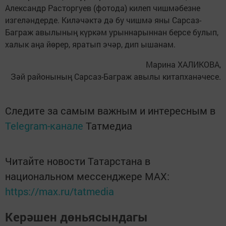
Александр Расторгуев (фотода) килеп чишмәбезне
изгеләндерде. Киләчәктә дә бу чишмә яны Сарсаз-
Баграж авылының күркәм урыннарыннан берсе булып,
халык аңа йөрер, яратып эчәр, дип ышанам.
Марина ХАЛИКОВА,
Зәй районының Сарсаз-Баграж авылы китапханәчесе.
Следите за самым важным и интересным в
Telegram-канале
Татмедиа
Читайте новости Татарстана в
национальном мессенджере MАХ:
https://max.ru/tatmedia
Керәшен дөньясындагы