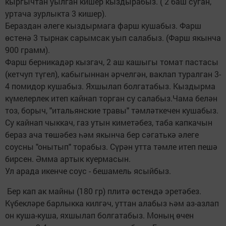
кыргычтан уылган кишер кыздырабыз. ( 2 баш суган,
уртача зурлыкта 3 кишер).
Бераздан әлеге кыздырмага фарш кушабыз. Фарш
өстенә 3 тырнак сарымсак уып салабыз. (Фарш якынча
900 грамм).
Фарш берникадәр кызгач, 2 аш кашыгы томат пастасы
(кетчуп түгел), кабыгыннан әрчелгән, ваклап туралган 3-
4 помидор кушабыз. Яхшылап болгатабыз. Кыздырма
күмелерлек итеп кайнап торган су салабыз.Чама белән
тоз, борыч, "итальянские травы" тәмләткечен кушабыз.
Су кайнап чыккач, газ утын киметәбез, таба капкачын
бераз ача төшәбез һәм якынча бер сәгатькә әлеге
соусны "онытып" торабыз. Сүрән утта тәмле итеп пешә
бирсен. Әмма артык куермасын.
Ул арада икенче соус - бешамель ясыйбыз.
Бер кап ак майны (180 гр) плитә өстендә эретәбез.
Күбекләре барлыкка килгәч, уттан алабыз һәм аз-азлап
он куша-куша, яхшылап болгатабыз. Моның өчен