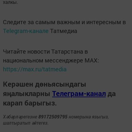
халкы.
Следите за самым важным и интересным в
Telegram-канале
Татмедиа
Читайте новости Татарстана в
национальном мессенджере MАХ:
https://max.ru/tatmedia
Керәшен дөньясындагы
яңалыкларны
Телеграм-канал
да
карап барыгыз.
Хәбәрләрегезне
89172509795
номерына языгыз,
шалтыратып әйтегез.