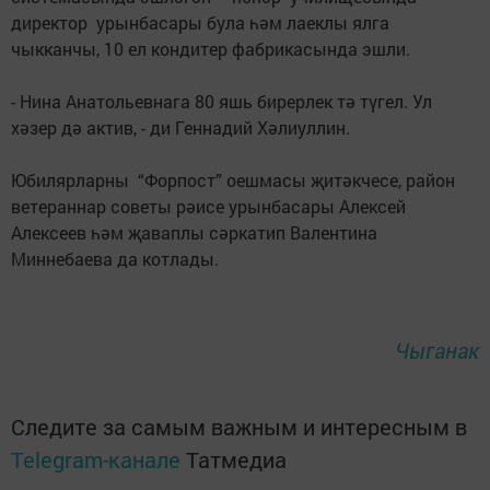
директор урынбасары була һәм лаеклы ялга
чыкканчы, 10 ел кондитер фабрикасында эшли.
- Нина Анатольевнага 80 яшь бирерлек тә түгел. Ул
хәзер дә актив, - ди Геннадий Хәлиуллин.
Юбилярларны “Форпост” оешмасы җитәкчесе, район
ветераннар советы рәисе урынбасары Алексей
Алексеев һәм җаваплы сәркатип Валентина
Миннебаева да котлады.
Чыганак
Следите за самым важным и интересным в
Telegram-канале
Татмедиа