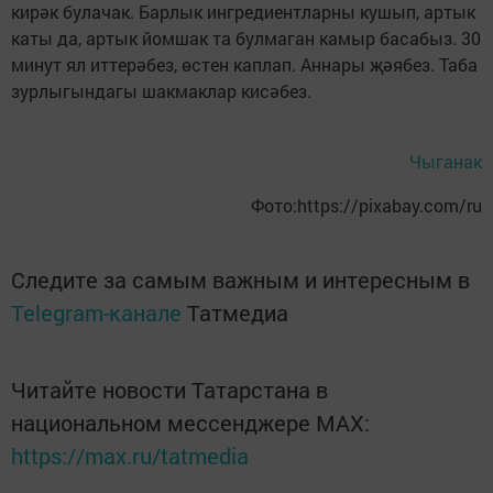
кирәк булачак. Барлык ингредиентларны кушып, артык
каты да, артык йомшак та булмаган камыр басабыз. 30
минут ял иттерәбез, өстен каплап. Аннары җәябез. Таба
зурлыгындагы шакмаклар кисәбез.
Чыганак
Фото:https://pixabay.com/ru
Следите за самым важным и интересным в
Telegram-канале
Татмедиа
Читайте новости Татарстана в
национальном мессенджере MАХ:
https://max.ru/tatmedia