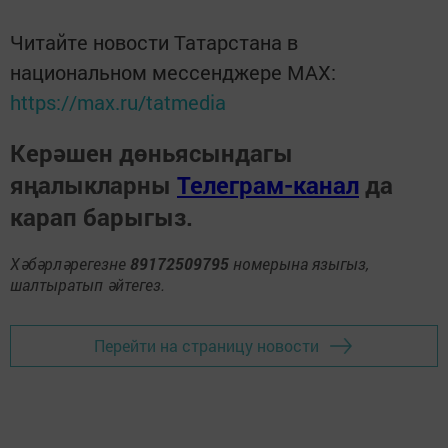
Читайте новости Татарстана в
национальном мессенджере MАХ:
https://max.ru/tatmedia
Керәшен дөньясындагы
яңалыкларны
Телеграм-канал
да
карап барыгыз.
Хәбәрләрегезне
89172509795
номерына языгыз,
шалтыратып әйтегез.
Перейти на страницу новости