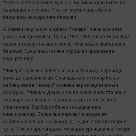
“Антон кое”сы исемен кушкан. Бу чишмәдән бүген дә
авылдашлар су ала. Мәктәп укучылары, бакча
балалары экскурсиягә баралар.
Ә безнең кыргыз очындагы “Чөкери” чишмәсе элек
урман эчендә булган. Суны 1950-1960 еллар тирәсендә
авылга төшергәч, авыл халкы чишмәдән файдалана
башлый. Суны авыл эченә торбалар ярдәмендә
уздырганнар.
“Чөкери” сүзенең килеп чыгышы турында бернинди
язма да сакланмаган. Олы яшьтәге түтиләр белән
сөйләшкәндә “чөкери” сүзенең нәрсә аңлатканын
сорадым. “Чишмә урман эчендә аккан вакытта авыл
яшьләре җыелышып, аның янында төрле уеннар
уйнаганнар, бер-берсе белән танышканнар,
кавышканнар. Бәлки яшьләрнең чөкердәшеп
сөйләшүләреннән чыккандыр”, – дип сөйләде Мария
түти. “Ике яр арасындагы чокырда урнашканга Чөкери
дип атаганнардыр”, – дип сүзгә кушылды Анна әби.