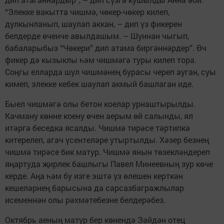
“Элекке вакытта чишмә, чөкер-чөкер килеп,
дулкынланып, шаулап аккан, – дип үз фикерен
белдерде өченче авылдашым. – Шуннан чыгып,
бабаларыбыз “Чөкери” дип атама биргәннәрдер”. Өч
фикер дә кызыклы һәм чишмәгә туры килеп тора.
Соңгы елларда шул чишмәнең бурасы череп ауган, суы
кимеп, элекке кебек шаулап акмый башлаган иде.
Быел чишмәгә олы бетон коелар урнаштырылды.
Качману көнне коену өчен аерым өй салынды, ял
итәргә беседка ясалды. Чишмә тирәсе тәртипкә
китерелеп, агач үсентеләре утыртылды. Хәзер безнең
чишмә тирәсе бик матур. Чишмә янын төзекләндереп
яңартуда җирлек башлыгы Павел Минеевның зур көче
керде. Аңа һәм бу изге эштә үз өлешен керткән
кешеләрнең барысына да сарсазбагражлылар
исеменнән олы рәхмәтебезне белдерәбез.
Октябрь аеның матур бер көнендә Зәйдән отец