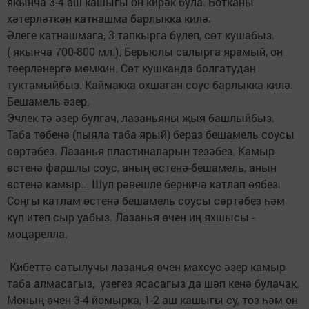
якынча 3-4 аш кашыгы он кирәк була. Ботканы
хәтерләткән катнашма барлыкка килә.
Әлеге катнашмага, 3 тапкырга бүлеп, сөт кушабыз.
( якынча 700-800 мл.). Берьюлы салырга ярамый, он
төерләнергә мөмкин. Сөт кушканда болгатудан
туктамыйбыз. Каймакка охшаган соус барлыкка килә.
Бешамель әзер.
Эчлек тә әзер булгач, лазаньяны җыя башлыйбыз.
Таба төбенә (пыяла таба ярый) бераз бешамель соусы
сөртәбез. Лазанья пластиналарын тезәбез. Камыр
өстенә фаршлы соус, аның өстенә-бешамель, анын
өстенә камыр... Шул рәвешле берничә катлап өябез.
Соңгы катлам өстенә бешамель соусы сөртәбез һәм
күп итеп сыр уабыз. Лазанья өчен иң яхшысы -
моцарелла.
Кибеттә сатылучы лазанья өчен махсус әзер камыр
таба алмасагыз, үзегез ясасагыз да шәп кенә булачак.
Моның өчен 3-4 йомырка, 1-2 аш кашыгы су, тоз һәм он