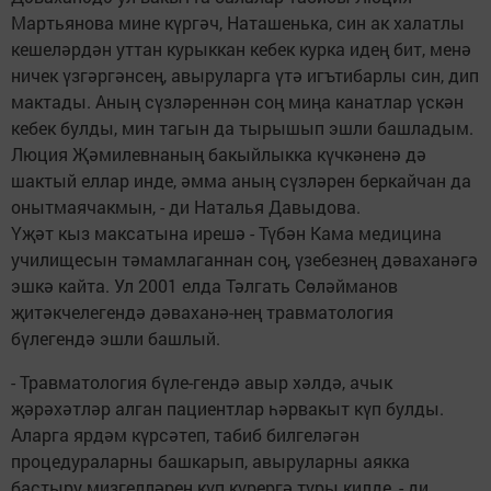
Мартьянова мине күргәч, Наташенька, син ак халатлы
кешеләрдән уттан курыккан кебек курка идең бит, менә
ничек үзгәргәнсең, авыруларга үтә игътибарлы син, дип
мактады. Аның сүзләреннән соң миңа канатлар үскән
кебек булды, мин тагын да тырышып эшли башладым.
Люция Җәмилевнаның бакыйлыкка күчкәненә дә
шактый еллар инде, әмма аның сүзләрен беркайчан да
онытмаячакмын, - ди Наталья Давыдова.
Үҗәт кыз максатына ирешә - Түбән Кама медицина
училищесын тәмамлаганнан соң, үзебезнең дәваханәгә
эшкә кайта. Ул 2001 елда Тәлгать Сөләйманов
җитәкчелегендә дәваханә-нең травматология
бүлегендә эшли башлый.
- Травматология бүле-гендә авыр хәлдә, ачык
җәрәхәтләр алган пациентлар һәрвакыт күп булды.
Аларга ярдәм күрсәтеп, табиб билгеләгән
процедураларны башкарып, авыруларны аякка
бастыру мизгелләрен күп күрергә туры килде, - ди