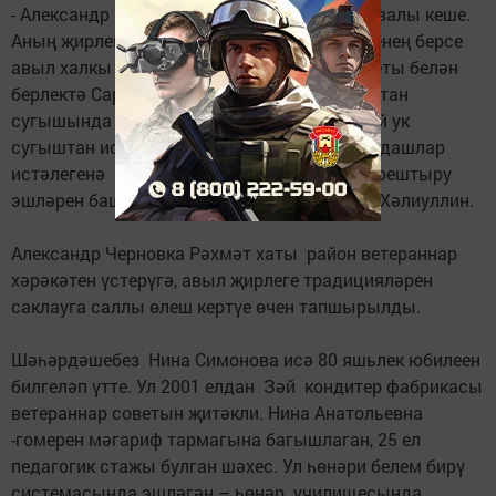
- Александр Николаевич - тырыш, инициативалы кеше.
Аның җирлек өчен тарихка керерлек эшләренең берсе
авыл халкы һәм Баграж авыл җирлеге Советы белән
берлектә Сарсаз-Баграж авылында Бөек Ватан
сугышында яу кырында ятып калган, шулай ук
сугыштан исән-имин әйләнеп кайткан авылдашлар
истәлегенә мемориаль комплекс эшләүдә оештыру
эшләрен башлап йөрү булды, - ди Геннадий Хәлиуллин.
Александр Черновка Рәхмәт хаты район ветераннар
хәрәкәтен үстерүгә, авыл җирлеге традицияләрен
саклауга саллы өлеш кертүе өчен тапшырылды.
Шәһәрдәшебез Нина Симонова исә 80 яшьлек юбилеен
билгеләп үтте. Ул 2001 елдан Зәй кондитер фабрикасы
ветераннар советын җитәкли. Нина Анатольевна
-гомерен мәгариф тармагына багышлаган, 25 ел
педагогик стажы булган шәхес. Ул һөнәри белем бирү
системасында эшләгән – һөнәр училищесында