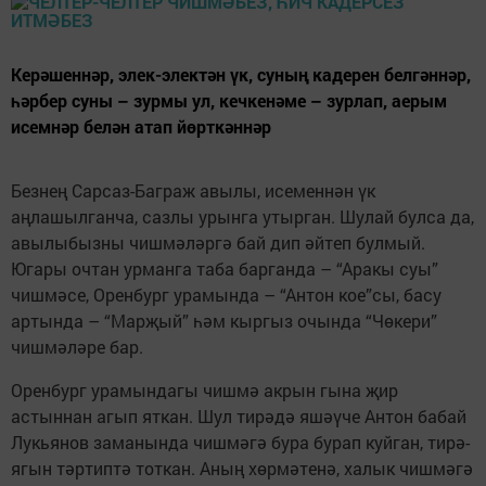
Керәшеннәр, элек-электән үк, суның кадерен белгәннәр,
һәрбер суны – зурмы ул, кечкенәме – зурлап, аерым
исемнәр белән атап йөрткәннәр
Безнең Сарсаз-Баграж авылы, исеменнән үк
аңлашылганча, сазлы урынга утырган. Шулай булса да,
авылыбызны чишмәләргә бай дип әйтеп булмый.
Югары очтан урманга таба барганда – “Аракы суы”
чишмәсе, Оренбург урамында – “Антон кое”сы, басу
артында – “Марҗый” һәм кыргыз очында “Чөкери”
чишмәләре бар.
Оренбург урамындагы чишмә акрын гына җир
астыннан агып яткан. Шул тирәдә яшәүче Антон бабай
Лукьянов заманында чишмәгә бура бурап куйган, тирә-
ягын тәртиптә тоткан. Аның хөрмәтенә, халык чишмәгә