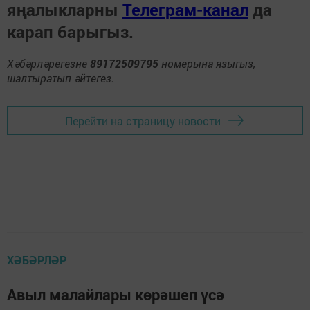
яңалыкларны
Телеграм-канал
да
карап барыгыз.
Хәбәрләрегезне
89172509795
номерына языгыз,
шалтыратып әйтегез.
Перейти на страницу новости
ХӘБӘРЛӘР
Авыл малайлары көрәшеп үсә