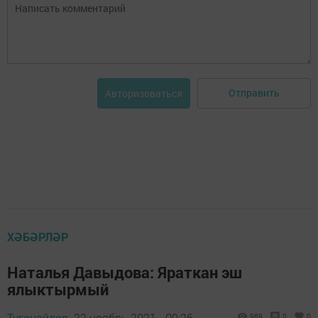
Отправить
Авторизоваться
ХӘБӘРЛӘР
Наталья Давыдова: Яраткан эш
ялыктырмый
Туганайлар,
22 ноябрь 2021 - 09:26
969
0
0