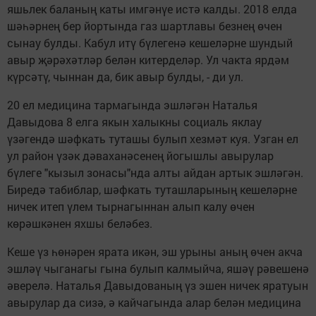
яшьлек баланың каты имгәнүе истә калды. 2018 елда
шәһәрнең бер йортында газ шартлавы безнең өчен
сынау булды. Кабул итү бүлегенә кешеләрне шундый
авыр җәрәхәтләр белән китерделәр. Ул чакта ярдәм
күрсәтү, чыннан да, бик авыр булды, - ди ул.
20 ел медицина тармагында эшләгән Наталья
Давыдова 8 елга якын халыкны социаль яклау
үзәгендә шәфкать туташы булып хезмәт куя. Узган ел
ул район үзәк дәваханәсенең йогышлы авырулар
бүлеге "кызыл зонасы"нда алты айдан артык эшләгән.
Биредә табиблар, шәфкать туташларының кешеләрне
ничек итеп үлем тырнагыннан алып калу өчен
көрәшкәнен яхшы беләбез.
Кеше үз һөнәрен ярата икән, эш урыны аның өчен акча
эшләү чыганагы гына булып калмыйча, яшәү рәвешенә
әверелә. Наталья Давыдованың үз эшен ничек яратуын
авырулар да сизә, ә кайчагында алар белән медицина