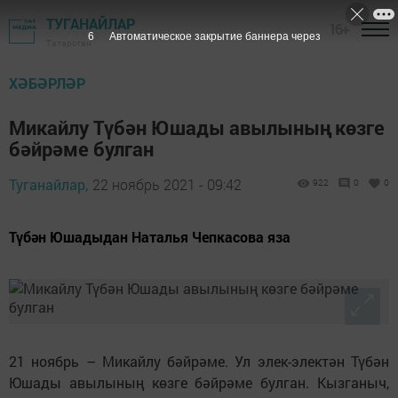
ТУГАНАЙЛАР
16+
5
Автоматическое закрытие баннера через
Татарстан
ХӘБӘРЛӘР
Микайлу Түбән Юшады авылының көзге
бәйрәме булган
Туганайлар,
22 ноябрь 2021 - 09:42
922
0
0
Түбән Юшадыдан Наталья Чепкасова яза
21 ноябрь – Микайлу бәйрәме. Ул элек-электән Түбән
Юшады авылының көзге бәйрәме булган. Кызганыч,