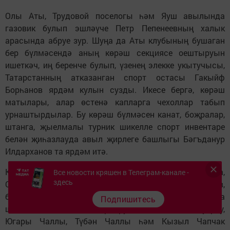
Олы Аты, Трудовой поселогы һәм Яуш авылында
газовик булып эшләүче Петр Пепенеевның халык
арасында абруе зур. Шуңа да Аты клубының бушаган
бер бүлмәсендә аның көрәш секциясе оештыруын
ишеткәч, иң беренче булып, үзенең элекке укытучысы,
Татарстанның атказанган спорт остасы Гакыйф
Борһанов ярдәм кулын сузды. Икесе бергә, көрәш
матылары, алар өстенә капларга чехоллар табып
урнаштырдылар. Бу көрәш бүлмәсен канат, боҗралар,
штанга, җыелмалы турник шикелле спорт инвентаре
белән җиһазлауда авыл җирлеге башлыгы Бәгъданур
Илдарханов та ярдәм итә.
Көрәш бүлмәсе тулысынча җиһазланмаган булса да,
Все новости кряшен в Телеграм-канале -
здесь
Олы Атыдан Андрей Андюков, Богдан Сармаев,
бертуган Артем һәм Никита Замотаевлар инде анда
Подпишитесь
шөгыльләнә башладылар. Трудовой поселогы, Сухрау,
Югары Чаллы, Түбән Чаллы һәм Кызыл Чапчак