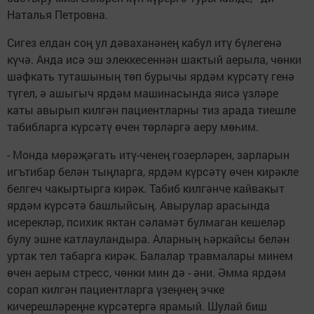
Наталья Петровна.
Сигез елдан соң ул дәваханәнең кабул итү бүлегенә
күчә. Анда исә эш элеккесеннән шактый аерыла, чөнки
шәфкать туташының төп бурычы ярдәм күрсәтү генә
түгел, ә ашыгыч ярдәм машинасында яисә үзләре
каты авырып килгән пациентларны тиз арада тиешле
табибларга күрсәтү өчен төрләргә аеру мөһим.
- Монда мөрәҗәгать итү-ченең гозерләрен, зарларын
игътибар белән тыңларга, ярдәм күрсәтү өчен кирәкле
белгеч чакыртырга кирәк. Табиб килгәнче кайвакыт
ярдәм күрсәтә башлыйсың. Авырулар арасында
исерекләр, психик яктан сәламәт булмаган кешеләр
булу эшне катлауландыра. Аларның һәркайсы белән
уртак тел табарга кирәк. Балалар травмалары минем
өчен аерым стресс, чөнки мин дә - әни. Әмма ярдәм
сорап килгән пациентларга үзеңнең эчке
кичерешләреңне күрсәтергә ярамый. Шулай биш