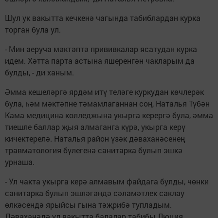
Шул ук вакытта кечкенә чагында табиблардан курка
торган була ул.
- Мин аеруча мәктәптә прививкалар ясатудан курка
идем. Хәтта парта астына яшеренгән чакларым да
булды, - ди ханым.
Әмма кешеләргә ярдәм итү теләге куркудан көчлерәк
була, һәм мәктәпне тәмамлаганнан соң, Наталья Түбән
Кама медицина колледжына укырга керергә була, әмма
тиешле баллар җыя алмаганга күрә, укырга керү
кичектерелә. Наталья район үзәк дәваханәсенең
травматология бүлегенә санитарка булып эшкә
урнаша.
- Ул чакта укырга керә алмавым файдага булды, чөнки
санитарка булып эшләгәндә сәламәтлек саклау
өлкәсендә ярыйсы гына тәҗрибә тупладым.
Дәваханәдә ул вакытта балалар табибы Люция