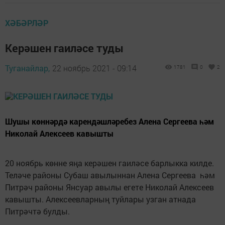
ХӘБӘРЛӘР
Керәшен гаиләсе туды
Туганайлар,
22 ноябрь 2021 - 09:14
1781
0
2
Шушы көннәрдә карендәшләребез Алена Сергеева һәм
Николай Алексеев кавышты
20 ноябрь көнне яңа керәшен гаиләсе барлыкка килде.
Теләче районы Субаш авылыннан Алена Сергеева һәм
Питрәч районы Янсуар авылы егете Николай Алексеев
кавышты. Алексеевларның туйлары узган атнада
Питрәчтә булды.