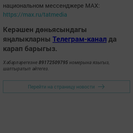
национальном мессенджере MАХ:
https://max.ru/tatmedia
Керәшен дөньясындагы
яңалыкларны
Телеграм-канал
да
карап барыгыз.
Хәбәрләрегезне
89172509795
номерына языгыз,
шалтыратып әйтегез.
Перейти на страницу новости