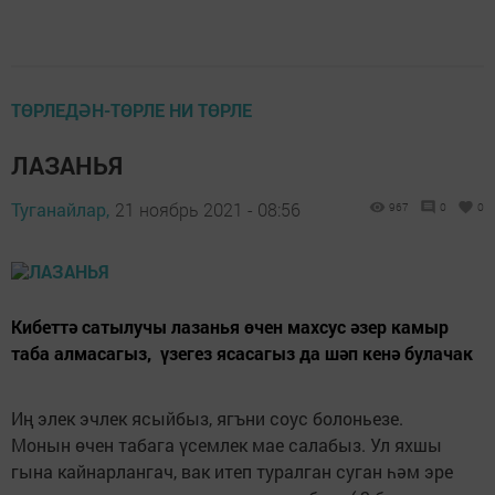
ТӨРЛЕДӘН-ТӨРЛЕ НИ ТӨРЛЕ
ЛАЗАНЬЯ
Туганайлар,
21 ноябрь 2021 - 08:56
967
0
0
Кибеттә сатылучы лазанья өчен махсус әзер камыр
таба алмасагыз, үзегез ясасагыз да шәп кенә булачак
Иң элек эчлек ясыйбыз, ягъни соус болоньезе.
Монын өчен табага үсемлек мае салабыз. Ул яхшы
гына кайнарлангач, вак итеп туралган суган һәм эре