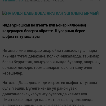
Илдә урнашкан вазгыять күп һөнәр ияләренең
кадерләрен белергә өйрәтте. Шуларның берсе -
шәфкать туташлары
Иң авыр мизгелләрдә алар өйдә гаиләсе, туганнары
янында түгел, дәваханә, поликлиникаларда, табиблар
белән беррәттән, авырулар янында булалар, аларның
сәламәтлекләре, тормышларын саклап калу өчен
көрәшәләр.
Наталья Давыдова инде егерме ел шәфкать туташы
булып эшли. Бүгенге көндә ул район үзәк
дәваханәсенең кабул итү бүлегендә хезмәт куя.
- Мин кечкенәдән үк сәламәтлек саклау өлкәсендә
эшләргә хыялландым, -ди Наталья Петровна.