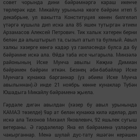
совет чорында дини бәйрәмнәргә караш икенче
төрлерәк иде. Микайлу урынына көзге бәйрәм итеп 5
декабрьне, ул вакытта Конституция көнен билгеләп
үтәргә кушыла дип искә ала 85 яшен тутырган әтием
Арзамасов Алексей Петрович. Тик халык хәтерен берни
белән дә алыштырып та, сызып атып та булмый. Авыл
халкы хәзерге көнгә кадәр үз гаиләсендә булса да бу
бәйрәмне искә ала. Өйдә таба исе чыгарыла. Минзәлә
районының Иске Мунча авылы Көҗмә Димиан
бәйрәмен бәйрәм иткән. Безнең әби-бабайлар Иске
Мунчага кунакка барганнар (үз әбием Иске Мунча
авылыннан).Ә инде 21 ноябрь көнне кунаклар Түбән
Юшадыга Микайлу бәйрәменә җыела.
Гәрдәле дигән авылдан (хәзер бу авыл урынында
КАМАЗ төзелде) 9ар ат белән кунакка килә иделәр, дип
искә ала Тихонов Михаил Яковлевич, 92 яшьлек сугыш
ветераны. Ә гәрдәлеләр Яна ел бәйрәменә үзләренә
чакырганнар. Менә шулай дус-тату яшәгән керәшен