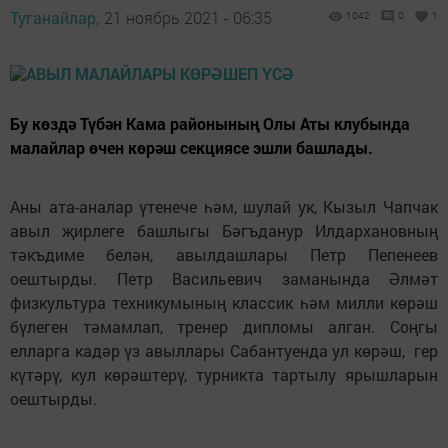
Туганайлар,
21 ноябрь 2021 - 06:35
1042
0
1
Бу көздә Түбән Кама районының Олы Аты клубында
малайлар өчен көрәш секциясе эшли башлады.
Аны ата-аналар үтенече һәм, шулай ук, Кызыл Чапчак
авыл җирлеге башлыгы Бәгъданур Илдархановның
тәкъдиме белән, авылдашлары Петр Пепенеев
оештырды. Петр Васильевич заманында Әлмәт
физкультура техникумының классик һәм милли көрәш
бүлеген тәмамлап, тренер дипломы алган. Соңгы
елларга кадәр үз авыллары Сабантуенда ул көрәш, гер
күтәрү, кул көрәштерү, турникта тартылу ярышларын
оештырды.