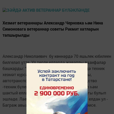
Хезмәт ветераннары Александр Черновка һәм Нина
Симоновага ветераннар советы Рәхмәт хатларын
тапшырылды
Александр Николаевич бу көннәрдә 70 яшьлек юбилеен
билгеләп үтте. Ул төрле елларда җаваплы вазифалар
башкарды: “Сельхозтехника” берләшмәсендә техник
хезмәт күрсәтү буенча директор урынбасары,
автотранспорт предприятиесендә производство
-техник бүлек башлыгы, соңрак баш инженер һәм
шактый еллар Баграж авыл җирлеге башлыгы булып
эшләде. Лаеклы ялга да шуннан китте. 2013 елдан ул -
Баграж авыл җирлеге ветераннар советы рәисе.