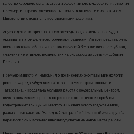
качестве хорошего организатора и эффективного руководителя, отметил
Премьер. И выразил уверенность в том, что он вместе с коллективом
Минэкологии справится с поставленными задачами.
«Руководство Татарстана в свою очередь всегда оказывало и будет
оказывать в этом деле всестороннюю поддержку. Мы все представляем,
насколько важно обеспечение экологической безопасности республики,
снижение негативного воздействия на окружающую среду», - добавил
Песошин.
Премьер-министр РТ напомнил о достижениях экс-главы Минэкологии
региона Фарида Абдулганиева, ставшего министром экономики
Татарстана. «Проделана большая работа с федеральным центром,
начата реализация проекта по решению экологических проблем
водоохранных зон Куйбышевского и Нижнекамского водохранилищ,
развиваются системы "Народный контроль" и "Школьный экопатруль"», -
перечислил он и пожелал чиновнику успехов на новом месте работы.
Министром экологии и природных ресурсов РТ Александра Шадрикова