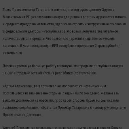
Глава Правительства Татарстана отметил, что под руководством Здунова
Минэкономики РТ реализовало важную для региона программу развития малого
и среднего предпринимательства, удалось выстроить конструктивные отношения
с федеральным центром. «Республика за это время получила значительное
количество льгот и средств, что позволило нарастить наш экономический
потенциал. В частности, сегодня ВРП республики превышает 2 трлн рублей», -
напомнил он.
Песошин упомянул большую работу по получению городами республики статуса
ТОСЭР и отдельно остановился на разработке Стратегии-2030.
«Артем Алексеевич, ваш потенциал не мог оказаться незамеченным.
Состоявшееся назначение некоторыми людьми было ожидаемо. Желаем вам
высоких достижений на новом посту. Со своей стороны будем готовы оказать
посильное содействие», - обратился Премьер Татарстана к новому руководителю
Правительства Дагестана.
Алексей Песошин также выразил уверенность в том, что опыт и знания Фарида