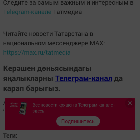
Следите за самым важным и интересным в
Telegram-канале
Татмедиа
Читайте новости Татарстана в
национальном мессенджере MАХ:
https://max.ru/tatmedia
Керәшен дөньясындагы
яңалыкларны
Телеграм-канал
да
карап барыгыз.
Хәбәрләрегезне
89172509795
номерына языгыз,
Все новости кряшен в Телеграм-канале -
шалтыратып әйтегез.
здесь
Подпишитесь
Теги: