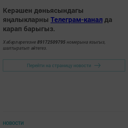
Керәшен дөньясындагы
яңалыкларны
Телеграм-канал
да
карап барыгыз.
Хәбәрләрегезне
89172509795
номерына языгыз,
шалтыратып әйтегез.
Перейти на страницу новости
НОВОСТИ