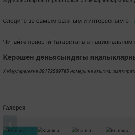
Журналистлар шыгырдап торган ап-ак кар юлларыннан у
Следите за самым важным и интересным в
T
Читайте новости Татарстана в национально
Керәшен дөньясындагы яңалыклар
Хәбәрләрегезне
89172509795
номерына языгыз, шалтыраты
Галерея
❮