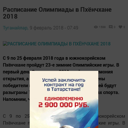
Расписание Олимпиады в Пхёнчхане
2018
Туганайлар,
9 февраль 2018 - 07:49
1588
0
0
С 9 по 25 февраля 2018 года в южнокорейском
Пхёнчхане пройдут 23-е зимние Олимпийские игры. В
первый день Олимпиады 2018 пройдет церемония
открытия, а уже 10 февраля будут определены
победители в 5 дисциплинах. Всего за 17 дней будут
разыграны 102 комплекта медалей в 7 видах спорта.
Напомним, четыре года назад...
С 9 по 25 февраля 2018 года в южнокорейском
Пхёнчхане пройдут 23-е зимние Олимпийские игры. В