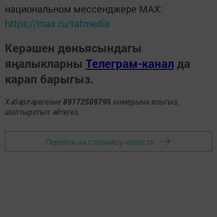
национальном мессенджере MАХ:
https://max.ru/tatmedia
Керәшен дөньясындагы
яңалыкларны
Телеграм-канал
да
карап барыгыз.
Хәбәрләрегезне
89172509795
номерына языгыз,
шалтыратып әйтегез.
Перейти на страницу новости