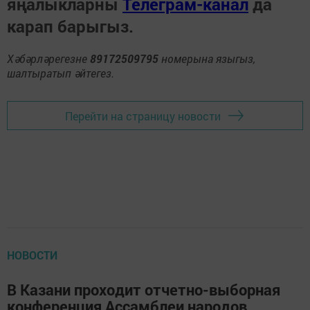
яңалыкларны
Телеграм-канал
да
карап барыгыз.
Хәбәрләрегезне
89172509795
номерына языгыз,
шалтыратып әйтегез.
Перейти на страницу новости
НОВОСТИ
В Казани проходит отчетно-выборная
конференция Ассамблеи народов