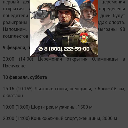
первый день Олимпиады 2018 пройдет церемония
открытия, а уже 10 февраля будут определены
победители в 5 дисциплинах. Всего за 17 дней будут
разыграны 102 комплекта медалей в 7 видах спорта.
Напомним, четыре года назад были разыграны 98
комплектов наград.
9 февраля, пятница
20:00 (14:00) Церемония открытия Олимпиады в
Пхёнчхане
10 февраля, суббота
16:15 (10:15*) Лыжные гонки, женщины, 7.5 км+7.5 км,
скиатлон
19:00 (13:00) Шорт-трек, мужчины, 1500 м
20:00 (14:00) Конькобежный спорт, женщины, 3000 м