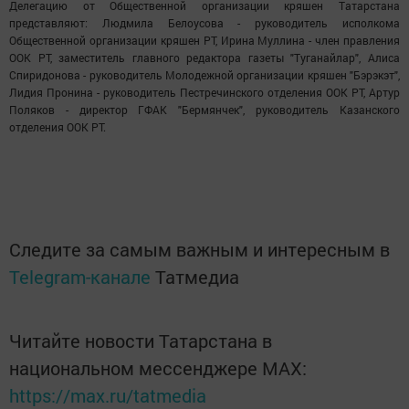
Д
елегацию от Общественной организации
кряшен
Татарстана
представляют
: Людмила Белоусова - руководитель исполкома
Общественной организации кряшен РТ, Ирина Муллина - член правления
ООК РТ, заместитель главного редактора газеты "Туганайлар", Алиса
Спиридонова - руководитель Молодежной организации кряшен "Бэрэкэт",
Лидия Пронина - руководитель Пестречинского отделения ООК РТ, Артур
Поляков - директор ГФАК "Бермянчек", руководитель Казанского
отделения ООК РТ.
Следите за самым важным и интересным в
Telegram-канале
Татмедиа
Читайте новости Татарстана в
национальном мессенджере MАХ:
https://max.ru/tatmedia